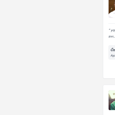
yaş
sıvı.
Öz
Aşa