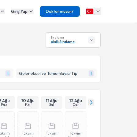
Giriş Yap
Doktor musun?
Sıralama
Akıllı Sıralama
Geleneksel ve Tamamlayıcı Tıp
1
1
9 Ağu
10 Ağu
11 Ağu
12 Ağu
Paz
Pzt
Sal
Çar
Takvim
Takvim
Takvim
Takvim