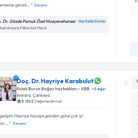
ka
lememe gerek...
Devamı
. Dr. Gözde Pamuk Özel Muayenehanesi
Haritada Göster
all Ankara F Blok Kat:1 No:4
Doç. Dr. Hayriye Karabulut
Kulak Burun Boğaz hastalıkları - KBB
+
3
diğer
Ankara
, Çankaya
5
(
502
Değerlendirme)
gelişim Hayriye hocaya günden güne çok iyi
or....
Devamı