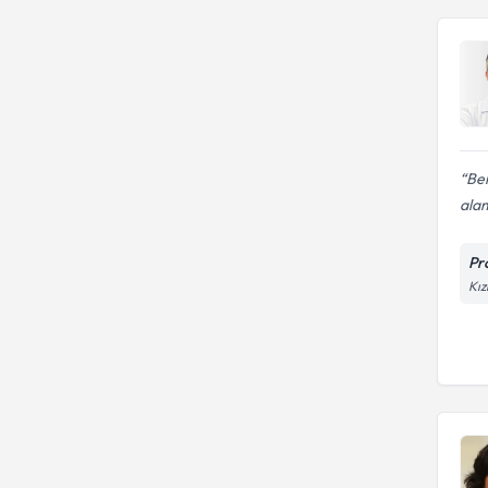
Be
ala
Pr
Kız