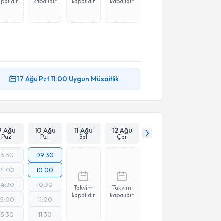
palıdır
kapalıdır
kapalıdır
kapalıdır
17 Ağu
Pzt
11:00
Uygun Müsaitlik
9 Ağu
10 Ağu
11 Ağu
12 Ağu
Paz
Pzt
Sal
Çar
13:30
09:30
14:00
10:00
14:30
10:30
Takvim
Takvim
kapalıdır
kapalıdır
15:00
11:00
15:30
11:30