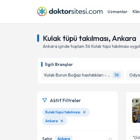
Uzmanlar
Klin
Kulak tüpü takılması, Ankara
Ankara
içinde toplam
56
Kulak tüpü takılması
uygul
İlgili Branşlar
Kulak Burun Boğaz hastalıkları - KBB
Odyol
56
Aktif Filtreler
Kulak tüpü takılması
Ankara
Gö
Şehir
Ankara