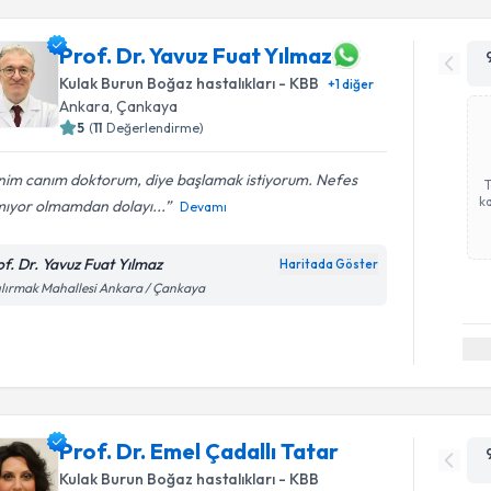
Prof. Dr. Yavuz Fuat Yılmaz
Kulak Burun Boğaz hastalıkları - KBB
+
1
diğer
Ankara
, Çankaya
5
(
11
Değerlendirme)
nim canım doktorum, diye başlamak istiyorum. Nefes
ka
mıyor olmamdan dolayı...
Devamı
of. Dr. Yavuz Fuat Yılmaz
Haritada Göster
ılırmak Mahallesi Ankara / Çankaya
Prof. Dr. Emel Çadallı Tatar
Kulak Burun Boğaz hastalıkları - KBB