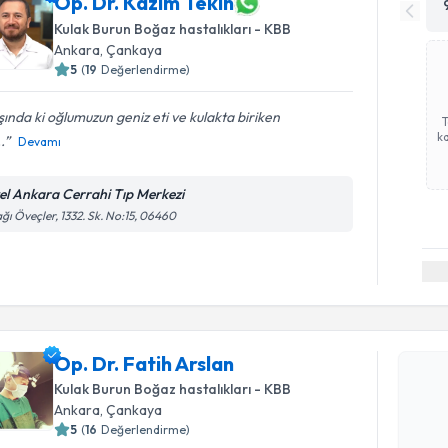
Op. Dr. Kazım Tekin
Kulak Burun Boğaz hastalıkları - KBB
Ankara
, Çankaya
5
(
19
Değerlendirme)
ında ki oğlumuzun geniz eti ve kulakta biriken
ka
..
Devamı
el Ankara Cerrahi Tıp Merkezi
ğı Öveçler, 1332. Sk. No:15, 06460
Randevu T
Op. Dr. Fa
Op. Dr. Fatih Arslan
bu uzmandan
Kulak Burun Boğaz hastalıkları - KBB
posta ile bi
Ankara
, Çankaya
5
(
16
Değerlendirme)
E-posta Ad