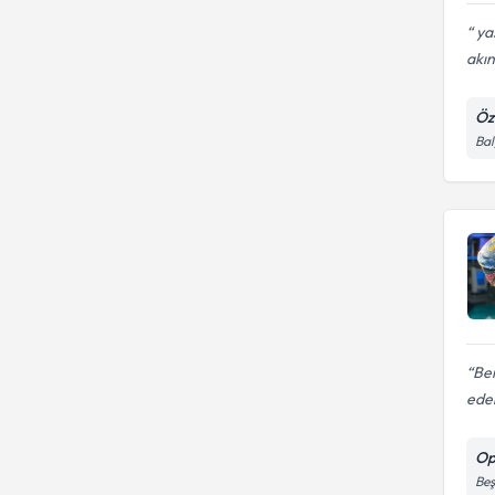
ya
akınt
Öz
Bal
Be
ede
Op
Beş