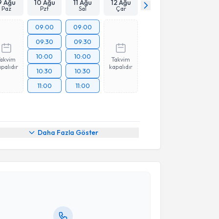
9 Ağu
10 Ağu
11 Ağu
12 Ağu
Paz
Pzt
Sal
Çar
09:00
09:00
09:30
09:30
10:00
10:00
Takvim
Takvim
palıdır
kapalıdır
10:30
10:30
11:00
11:00
Daha Fazla Göster
akvimi Talebi
tih Arslan
için randevu takvimi talebi oluşturun. Size
 randevu almanız için bir takvim hazırlandığında e-
lgilendireceğiz.
resiniz