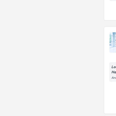
Lo
Ha
And