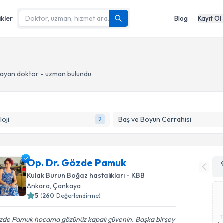
ikler
Blog
Kayıt Ol
ayan doktor - uzman bulundu
oji
Baş ve Boyun Cerrahisi
2
Op. Dr. Gözde Pamuk
Kulak Burun Boğaz hastalıkları - KBB
Ankara
, Çankaya
5
(
260
Değerlendirme)
zde Pamuk hocama gözünüz kapalı güvenin. Başka birşey