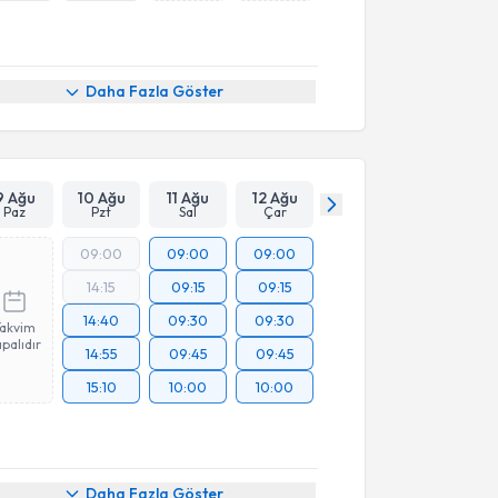
Daha Fazla Göster
9 Ağu
10 Ağu
11 Ağu
12 Ağu
Paz
Pzt
Sal
Çar
09:00
09:00
09:00
14:15
09:15
09:15
14:40
09:30
09:30
Takvim
palıdır
14:55
09:45
09:45
15:10
10:00
10:00
Daha Fazla Göster