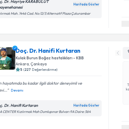
ç. Dr. Hayriye KARABULUT
Haritada Göster
ayenehanesi
ılırmak Mah. 1446 Cad. No:12/3 Alternatif Plaza Çukurambar
Doç. Dr. Hanifi Kurtaran
Kulak Burun Boğaz hastalıkları - KBB
Ankara
, Çankaya
5
(
227
Değerlendirme)
 hayatımda bu kadar ilgili doktor deneyimli ve
ka
vi...
Devamı
ç. Dr. Hanifi Kurtaran
Haritada Göster
 CENTER Kızılırmak Mah Dumlupınar Bulvarı 9A Daire: 564