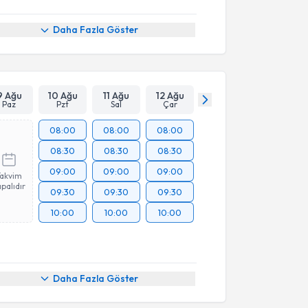
Daha Fazla Göster
9 Ağu
10 Ağu
11 Ağu
12 Ağu
Paz
Pzt
Sal
Çar
08:00
08:00
08:00
08:30
08:30
08:30
09:00
09:00
09:00
Takvim
palıdır
09:30
09:30
09:30
10:00
10:00
10:00
Daha Fazla Göster