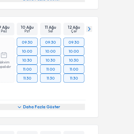
9 Ağu
10 Ağu
11 Ağu
12 Ağu
Paz
Pzt
Sal
Çar
09:30
09:30
09:30
10:00
10:00
10:00
10:30
10:30
10:30
Takvim
palıdır
11:00
11:00
11:00
11:30
11:30
11:30
Daha Fazla Göster