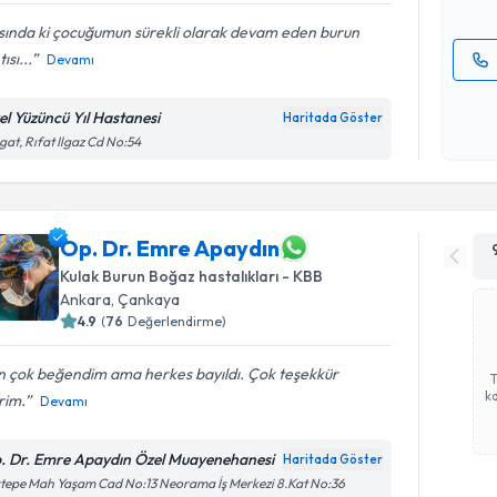
sında ki çocuğumun sürekli olarak devam eden burun
ısı...
Devamı
Kişisel
okudum
el Yüzüncü Yıl Hastanesi
Haritada Göster
işlenm
gat, Rıfat Ilgaz Cd No:54
Op. Dr. Emre Apaydın
Kulak Burun Boğaz hastalıkları - KBB
Ankara
, Çankaya
4.9
(
76
Değerlendirme)
n çok beğendim ama herkes bayıldı. Çok teşekkür
ka
rim.
Devamı
. Dr. Emre Apaydın Özel Muayenehanesi
Haritada Göster
tepe Mah Yaşam Cad No:13 Neorama İş Merkezi 8.Kat No:36