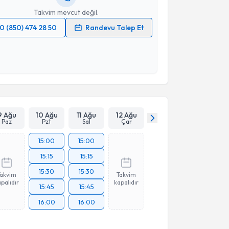
Takvim mevcut değil.
0 (850) 474 28 50
Randevu Talep Et
 verilerimin işlenmesine ilişkin
Aydınlatma Metni
'ni
 ve kişisel verilerimin belirtilen kapsamda
esini kabul ediyorum.
Takvim Talebini Gönder
9 Ağu
10 Ağu
11 Ağu
12 Ağu
Paz
Pzt
Sal
Çar
15:00
15:00
15:15
15:15
15:30
15:30
Takvim
Takvim
palıdır
kapalıdır
15:45
15:45
16:00
16:00