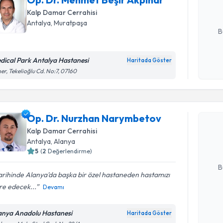
Kalp Damar Cerrahisi
E-posta Ad
Antalya
, Muratpaşa
B
dical Park Antalya Hastanesi
Haritada Göster
Kişisel
er, Tekelioğlu Cd. No:7, 07160
okudum
Randevu T
işlenm
Op. Dr. N
Op. Dr. Nurzhan Narymbetov
oluşturun. 
Kalp Damar Cerrahisi
hazırlandığ
Antalya
, Alanya
5
(
2
Değerlendirme)
E-posta Ad
B
tarihinde Alanya'da başka bir özel hastaneden hastamızı
re edecek...
Devamı
Kişisel
okudum
anya Anadolu Hastanesi
Haritada Göster
işlenm