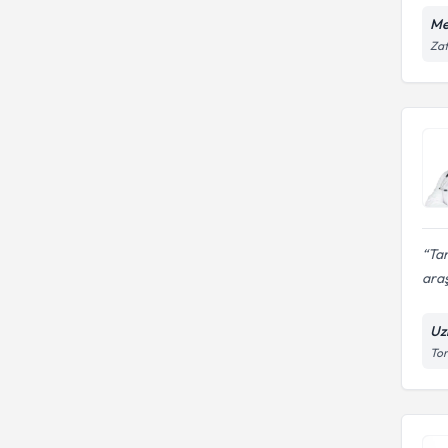
Me
Zaf
Tan
araş
Uz
Tor