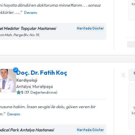
ka
ni hayata döndüren doktoruma minnettarım. . . sonsuz
kkürler. ....
Devamı
el Medstar Topçular Hastanesi
Haritada Göster
ım Mah. Perge Blv. No: 19,
Doç. Dr. Fatih Koç
Kardiyoloji
Antalya
, Muratpaşa
5
(
17
Değerlendirme)
usuna hakim. İnsan sevgisi ile dolu, güven veren bir
ka
n.
Devamı
dical Park Antalya Hastanesi
Haritada Göster