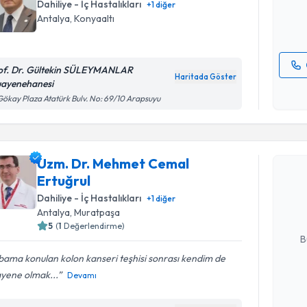
Dahiliye - İç Hastalıkları
+
1
diğer
Antalya
, Konyaaltı
E-posta Ad
of. Dr. Gültekin SÜLEYMANLAR
Haritada Göster
ayenehanesi
Kişisel
ökay Plaza Atatürk Bulv. No: 69/10 Arapsuyu
okudum
işlenm
Randevu T
Uzm. Dr. Mehmet Cemal
Uzm. Dr. 
Ertuğrul
oluşturun. 
hazırlandığ
Dahiliye - İç Hastalıkları
+
1
diğer
Antalya
, Muratpaşa
E-posta Ad
5
(
1
Değerlendirme)
B
ama konulan kolon kanseri teşhisi sonrası kendim de
yene olmak...
Devamı
Kişisel
okudum