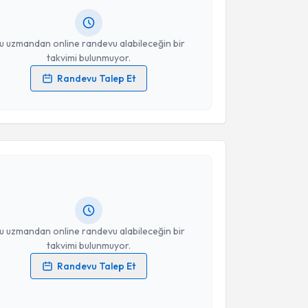
resiniz
u uzmandan online randevu alabileceğin bir
takvimi bulunmuyor.
Randevu Talep Et
 verilerimin işlenmesine ilişkin
Aydınlatma Metni
'ni
 ve kişisel verilerimin belirtilen kapsamda
akvimi Talebi
esini kabul ediyorum.
urzhan Narymbetov
için randevu takvimi talebi
Takvim Talebini Gönder
Size bu uzmandan randevu almanız için bir takvim
ında e-posta ile bilgilendireceğiz.
resiniz
u uzmandan online randevu alabileceğin bir
takvimi bulunmuyor.
Randevu Talep Et
 verilerimin işlenmesine ilişkin
Aydınlatma Metni
'ni
 ve kişisel verilerimin belirtilen kapsamda
esini kabul ediyorum.