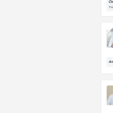
Öz
Yıl
An