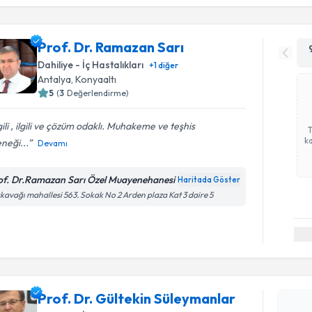
Prof. Dr. Ramazan Sarı
Dahiliye - İç Hastalıkları
+
1
diğer
Antalya
, Konyaaltı
5
(
3
Değerlendirme)
gili , ilgili ve çözüm odaklı. Muhakeme ve teşhis
ka
neği...
Devamı
of. Dr.Ramazan Sarı Özel Muayenehanesi
Haritada Göster
kavağı mahallesi 563. Sokak No 2 Arden plaza Kat 3 daire 5
Randevu T
Prof. Dr.
oluşturun. 
Prof. Dr. Gültekin Süleymanlar
hazırlandığ