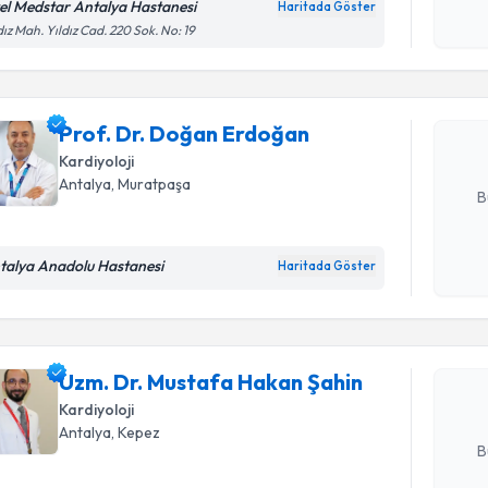
el Medstar Antalya Hastanesi
Randevu T
Haritada Göster
işlenm
dız Mah. Yıldız Cad. 220 Sok. No: 19
Prof. Dr.
Size bu uzm
hazırlandığ
Prof. Dr. Doğan Erdoğan
Kardiyoloji
E-posta Ad
Antalya
, Muratpaşa
B
Randevu T
talya Anadolu Hastanesi
Haritada Göster
Kişisel
okudum
işlenm
Uzm. Dr. 
oluşturun. 
Uzm. Dr. Mustafa Hakan Şahin
hazırlandığ
Kardiyoloji
E-posta Ad
Antalya
, Kepez
B