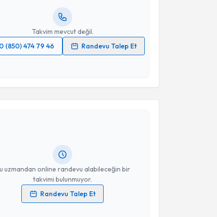
resiniz
Takvim mevcut değil.
0 (850) 474 79 46
Randevu Talep Et
 verilerimin işlenmesine ilişkin
Aydınlatma Metni
'ni
 ve kişisel verilerimin belirtilen kapsamda
esini kabul ediyorum.
akvimi Talebi
Takvim Talebini Gönder
Mehmet Cemal Ertuğrul
için randevu takvimi talebi
Size bu uzmandan randevu almanız için bir takvim
ında e-posta ile bilgilendireceğiz.
resiniz
u uzmandan online randevu alabileceğin bir
takvimi bulunmuyor.
Randevu Talep Et
 verilerimin işlenmesine ilişkin
Aydınlatma Metni
'ni
 ve kişisel verilerimin belirtilen kapsamda