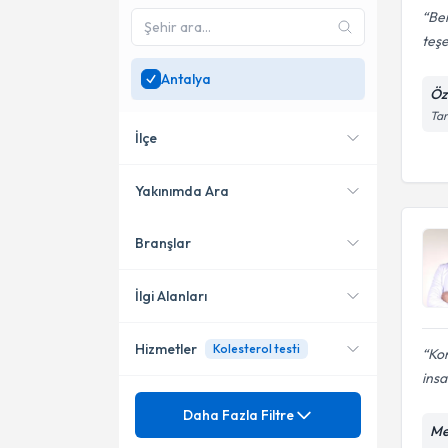
Be
teşe
Antalya
Öz
Tar
İlçe
Yakınımda Ara
Branşlar
Konumuma yakın uzmanları
Muratpaşa
göster
Konyaaltı
İlgi Alanları
Alanya
Hizmetler
Kolesterol testi
Kon
Dahiliye - İç Hastalıkları
Kepez
insa
Kardiyoloji
Mezuniyet
Kalp Yetmezliği
Daha Fazla Filtre
Manavgat
Me
Kalp Damar Cerrahisi