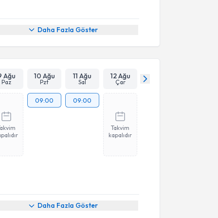
Daha Fazla Göster
9 Ağu
10 Ağu
11 Ağu
12 Ağu
Paz
Pzt
Sal
Çar
09:00
09:00
Takvim
Takvim
palıdır
kapalıdır
Daha Fazla Göster