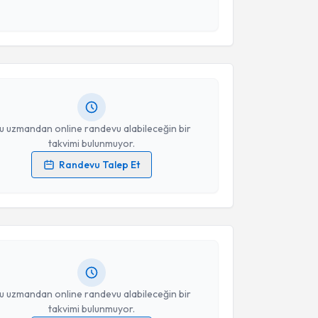
akvimi Talebi
esini kabul ediyorum.
 Doğan Erdoğan
Takvim Talebini Gönder
için randevu takvimi talebi oluşturun.
andan randevu almanız için bir takvim
ında e-posta ile bilgilendireceğiz.
resiniz
u uzmandan online randevu alabileceğin bir
takvimi bulunmuyor.
Randevu Talep Et
akvimi Talebi
 verilerimin işlenmesine ilişkin
Aydınlatma Metni
'ni
 ve kişisel verilerimin belirtilen kapsamda
esini kabul ediyorum.
Mustafa Hakan Şahin
için randevu takvimi talebi
Size bu uzmandan randevu almanız için bir takvim
ında e-posta ile bilgilendireceğiz.
Takvim Talebini Gönder
resiniz
u uzmandan online randevu alabileceğin bir
takvimi bulunmuyor.