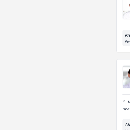
Me
Fen
.. 
ope
Al