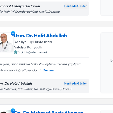
morial Antalya Hastanesi
Haritada Göster
Kişisel
er Mah. Yıldırım Beyazıt Cad. No: 91, Dokuma
okudum
Randevu T
işlenm
Uzm. Dr. H
Uzm. Dr. Halit Abdullah
Size bu uzm
Dahiliye - İç Hastalıkları
hazırlandığ
Antalya
, Konyaaltı
5
(
7
Değerlendirme)
E-posta Ad
B
siyon, iştahsızlık ve hızlı kilo kaybım üzerine yaptığım
tırmalar doğrultusunda...
Devamı
Kişisel
okudum
m. Dr. Halit Abdullah
Haritada Göster
Randevu T
işlenm
os Mahallesi, 805. Sokak, No : 14 Kurgu Plaza 1, Daire: 2
Op. Dr. M
oluşturun. 
Op. Dr. Mehmet Beşir Akpınar
hazırlandığ