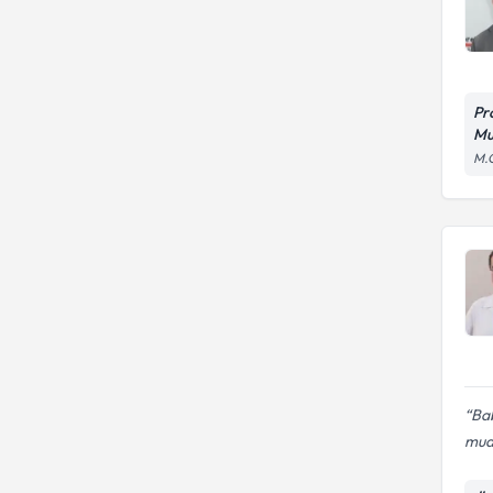
Pr
Mu
M.G
Bab
mua