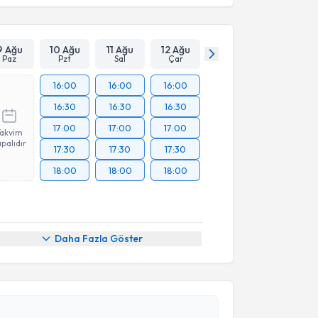
9 Ağu
10 Ağu
11 Ağu
12 Ağu
Paz
Pzt
Sal
Çar
16:00
16:00
16:00
16:30
16:30
16:30
17:00
17:00
17:00
Takvim
palıdır
17:30
17:30
17:30
18:00
18:00
18:00
akvimi Talebi
Daha Fazla Göster
 Gültekin Süleymanlar
için randevu takvimi talebi
Size bu uzmandan randevu almanız için bir takvim
ında e-posta ile bilgilendireceğiz.