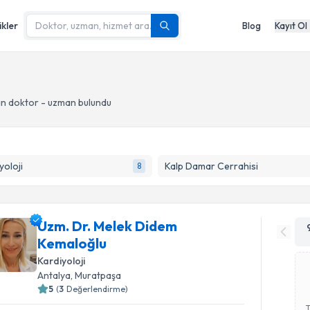
ikler
Blog
Kayıt Ol
n doktor - uzman bulundu
yoloji
Kalp Damar Cerrahisi
8
Uzm. Dr. Melek Didem
Kemaloğlu
Kardiyoloji
Antalya
, Muratpaşa
5
(
3
Değerlendirme)