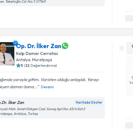
er, Tekelioğlu Cd. No:7, 07160
Op. Dr. İlker Zan
Kalp Damar Cerrahisi
Antalya
, Muratpaşa
5
(
22
Değerlendirme)
ğımda yarayla gittim. Varisten olduğu anlaşıldı. Yarayı
ka
leyen damarı bana...
Devamı
.Dr. İlker Zan
Haritada Göster
inyalı Mah. İsmet Gökşen Cad. Savaş Apt.No: 65/4 Kat 2
atpaşa, Antalya, Turkey