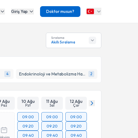
Giriş Yap
Doktor musun?
Sıralama
Akıllı Sıralama
Endokrinoloji ve Metabolizma Hastalıkları
4
2
9 Ağu
10 Ağu
11 Ağu
12 Ağu
Paz
Pzt
Sal
Çar
09:00
09:00
09:00
09:20
09:20
09:20
09:40
09:40
09:40
Takvim