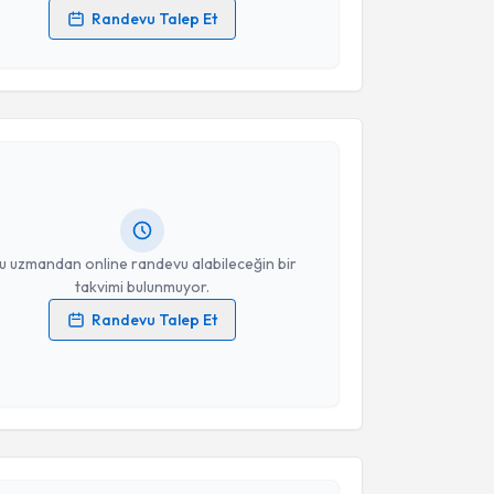
Randevu Talep Et
 verilerimin işlenmesine ilişkin
Aydınlatma Metni
'ni
 ve kişisel verilerimin belirtilen kapsamda
akvimi Talebi
esini kabul ediyorum.
alit Abdullah
için randevu takvimi talebi oluşturun.
Takvim Talebini Gönder
andan randevu almanız için bir takvim
ında e-posta ile bilgilendireceğiz.
resiniz
u uzmandan online randevu alabileceğin bir
takvimi bulunmuyor.
Randevu Talep Et
 verilerimin işlenmesine ilişkin
Aydınlatma Metni
'ni
 ve kişisel verilerimin belirtilen kapsamda
akvimi Talebi
esini kabul ediyorum.
ehmet Beşir Akpınar
için randevu takvimi talebi
Takvim Talebini Gönder
Size bu uzmandan randevu almanız için bir takvim
ında e-posta ile bilgilendireceğiz.