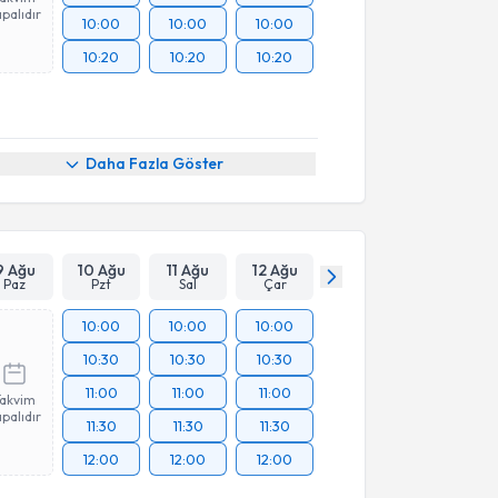
palıdır
10:00
10:00
10:00
10:20
10:20
10:20
Daha Fazla Göster
9 Ağu
10 Ağu
11 Ağu
12 Ağu
Paz
Pzt
Sal
Çar
10:00
10:00
10:00
10:30
10:30
10:30
11:00
11:00
11:00
Takvim
palıdır
11:30
11:30
11:30
12:00
12:00
12:00