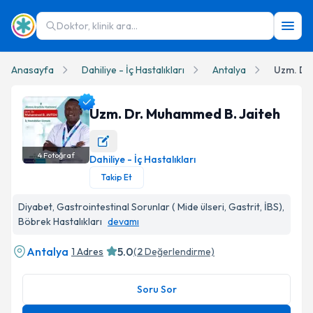
Doktor, klinik ara...
Anasayfa
Dahiliye - İç Hastalıkları
Antalya
Uzm. Dr
Uzm. Dr. Muhammed B. Jaiteh
4
Fotoğraf
Dahiliye - İç Hastalıkları
Uzm. Dr. Muhammed B. Jaiteh Profil Fotoğrafı
Takip Et
Diyabet, Gastrointestinal Sorunlar ( Mide ülseri, Gastrit, İBS),
Böbrek Hastalıkları
devamı
Antalya
5.0
1 Adres
(
2
Değerlendirme)
Soru Sor