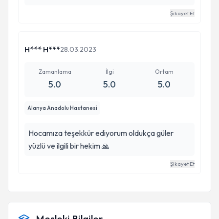
Şikayet Et
H*** H***
28.03.2023
Zamanlama
İlgi
Ortam
5.0
5.0
5.0
Alanya Anadolu Hastanesi
Hocamıza teşekkür ediyorum oldukça güler
yüzlü ve ilgili bir hekim 🙏
Şikayet Et
Mesleki Bilgiler