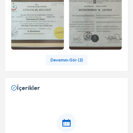
Devamını Gör (
2
)
İçerikler