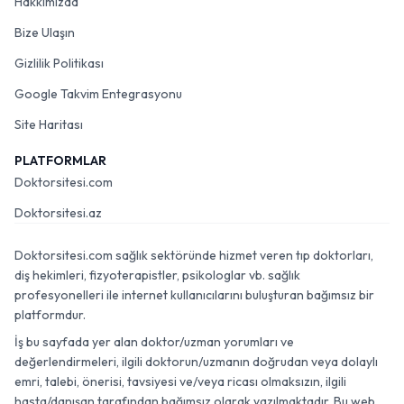
Hakkımızda
Bize Ulaşın
Gizlilik Politikası
Google Takvim Entegrasyonu
Site Haritası
PLATFORMLAR
Doktorsitesi.com
Doktorsitesi.az
Doktorsitesi.com sağlık sektöründe hizmet veren tıp doktorları,
diş hekimleri, fizyoterapistler, psikologlar vb. sağlık
profesyonelleri ile internet kullanıcılarını buluşturan bağımsız bir
platformdur.
İş bu sayfada yer alan doktor/uzman yorumları ve
değerlendirmeleri, ilgili doktorun/uzmanın doğrudan veya dolaylı
emri, talebi, önerisi, tavsiyesi ve/veya ricası olmaksızın, ilgili
hasta/danışan tarafından bağımsız olarak yazılmaktadır. Bu web