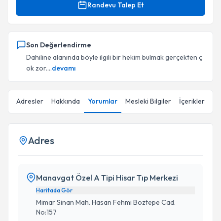
Randevu Talep Et
Son Değerlendirme
Dahiline alanında böyle ilgili bir hekim bulmak gerçekten ç
ok zor....
devamı
Adresler
Hakkında
Yorumlar
Mesleki Bilgiler
İçerikler
Adres
Manavgat Özel A Tipi Hisar Tıp Merkezi
Haritada Gör
Mimar Sinan Mah. Hasan Fehmi Boztepe Cad.
No:157