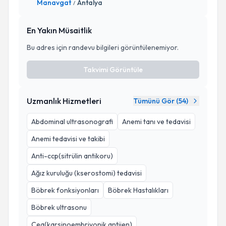
Manavgat
Antalya
/
En Yakın Müsaitlik
Bu adres için randevu bilgileri görüntülenemiyor.
Takvimi Görüntüle
Uzmanlık Hizmetleri
Tümünü Gör (
54
)
Abdominal ultrasonografi
Anemi tanı ve tedavisi
Anemi tedavisi ve takibi
Anti-ccp(sitrülin antikoru)
Ağız kuruluğu (kserostomi) tedavisi
Böbrek fonksiyonları
Böbrek Hastalıkları
Böbrek ultrasonu
Cea(karsinoembriyonik antijen)