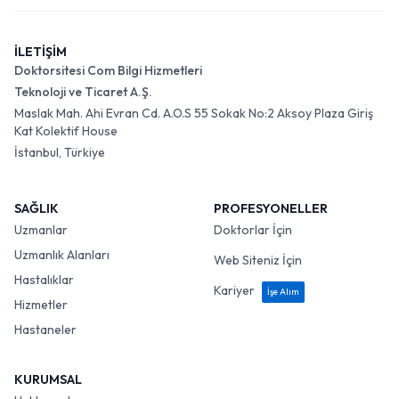
İLETİŞİM
Doktorsitesi Com Bilgi Hizmetleri
Teknoloji ve Ticaret A.Ş.
Maslak Mah. Ahi Evran Cd. A.O.S 55 Sokak No:2 Aksoy Plaza Giriş
Kat Kolektif House
İstanbul, Türkiye
SAĞLIK
PROFESYONELLER
Uzmanlar
Doktorlar İçin
Uzmanlık Alanları
Web Siteniz İçin
Hastalıklar
Kariyer
İşe Alım
Hizmetler
Hastaneler
KURUMSAL