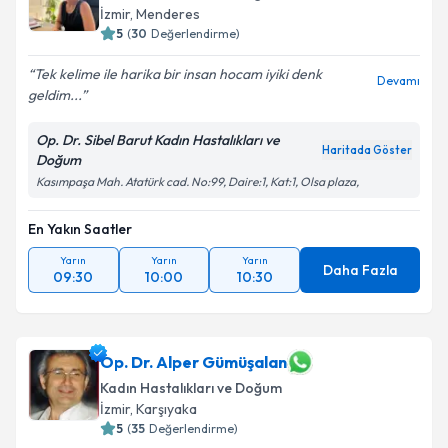
İzmir
, Menderes
5
(
30
Değerlendirme)
Tek kelime ile harika bir insan hocam iyiki denk
Devamı
geldim...
Op. Dr. Sibel Barut Kadın Hastalıkları ve
Haritada Göster
Doğum
Kasımpaşa Mah. Atatürk cad. No:99, Daire:1, Kat:1, Olsa plaza,
En Yakın Saatler
Yarın
Yarın
Yarın
Daha Fazla
09:30
10:00
10:30
Op. Dr. Alper Gümüşalan
Kadın Hastalıkları ve Doğum
İzmir
, Karşıyaka
5
(
35
Değerlendirme)