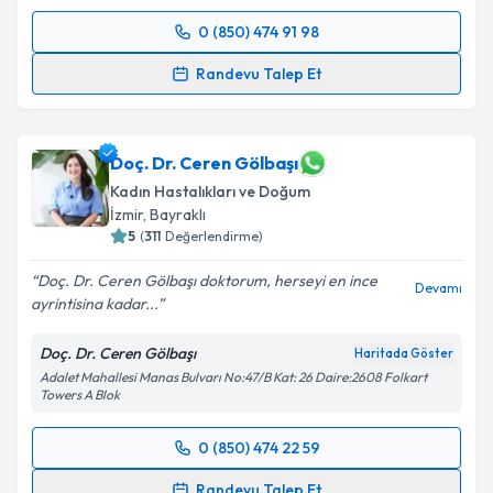
0 (850) 474 91 98
Randevu Takvimi Talebi
Randevu Talep Et
Op. Dr. Bahar Baykal
için randevu takvimi talebi
oluşturun. Size bu uzmandan randevu almanız için bir
takvim hazırlandığında e-posta ile bilgilendireceğiz.
Doç. Dr. Ceren Gölbaşı
Kadın Hastalıkları ve Doğum
E-posta Adresiniz
İzmir
, Bayraklı
5
(
311
Değerlendirme)
Doç. Dr. Ceren Gölbaşı doktorum, herseyi en ince
Devamı
ayrintisina kadar...
Kişisel verilerimin işlenmesine ilişkin
Aydınlatma
Metni
'ni okudum ve kişisel verilerimin belirtilen
Doç. Dr. Ceren Gölbaşı
Haritada Göster
kapsamda işlenmesini kabul ediyorum.
Adalet Mahallesi Manas Bulvarı No:47/B Kat: 26 Daire:2608 Folkart
Towers A Blok
Takvim Talebini Gönder
0 (850) 474 22 59
Randevu Takvimi Talebi
Randevu Talep Et