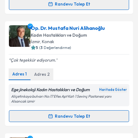
Randevu Talep Et
Randevu Takvimi Talebi
Takvim Talebini Gönder
Doç. Dr. Aykut Özcan
için randevu takvimi talebi
Op. Dr. Mustafa Nuri Alihanoğlu
oluşturun. Size bu uzmandan randevu almanız için bir
Kadın Hastalıkları ve Doğum
takvim hazırlandığında e-posta ile bilgilendireceğiz.
İzmir
, Konak
5
(
3
Değerlendirme)
E-posta Adresiniz
Çok teşekkür ediyorum.
Adres
1
Adres
2
Kişisel verilerimin işlenmesine ilişkin
Aydınlatma
Metni
'ni okudum ve kişisel verilerimin belirtilen
Ege jinekoloji Kadın Hastalıkları ve Doğum
Haritada Göster
kapsamda işlenmesini kabul ediyorum.
Aliçetinkaya bulvarı No:17 Efes Apt Kat: 1 Sevinç Pastanesi yanı
Alsancak izmir
Takvim Talebini Gönder
Randevu Talep Et
Randevu Takvimi Talebi