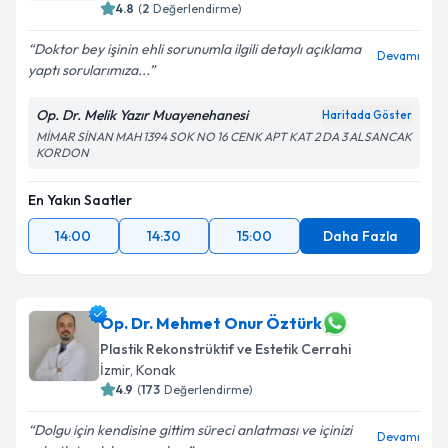
4.8
(
2
Değerlendirme)
Doktor bey işinin ehli sorunumla ilgili detaylı açıklama
Devamı
yaptı sorularımıza...
Kişisel verilerimin işlenmesine ilişkin
Aydınlatma
Op. Dr. Melik Yazır Muayenehanesi
Haritada Göster
Metni
'ni okudum ve kişisel verilerimin belirtilen
MİMAR SİNAN MAH 1394 SOK NO 16 CENK APT KAT 2 DA 3 ALSANCAK
kapsamda işlenmesini kabul ediyorum.
KORDON
Takvim Talebini Gönder
En Yakın Saatler
14:00
14:30
15:00
Daha Fazla
Op. Dr. Mehmet Onur Öztürk
Plastik Rekonstrüktif ve Estetik Cerrahi
İzmir
, Konak
4.9
(
173
Değerlendirme)
Dolgu için kendisine gittim süreci anlatması ve içinizi
Devamı