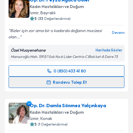
Kadın Hastalıkları ve Doğum
E-posta Adresiniz
İzmir
, Bayraklı
5
(
33
Değerlendirme)
Bizler için zor ama bir o kadarda doğanın mucizesi
Devamı
olan...
Kişisel verilerimin işlenmesine ilişkin
Aydınlatma
Metni
'ni okudum ve kişisel verilerimin belirtilen
Özel Muayenehane
Haritada Göster
kapsamda işlenmesini kabul ediyorum.
Mansuroğlu Mah. 1593/1 Sok No:6 Lider Centrio C Blok kat :8 Daire 73
Takvim Talebini Gönder
0 (850) 433 41 80
Randevu Takvimi Talebi
Randevu Talep Et
Op. Dr. Feyza Ağaca Güler
için randevu takvimi
talebi oluşturun. Size bu uzmandan randevu almanız
Op. Dr. Damla Sönmez Yalçınkaya
için bir takvim hazırlandığında e-posta ile
bilgilendireceğiz.
Kadın Hastalıkları ve Doğum
İzmir
, Konak
E-posta Adresiniz
5
(
1
Değerlendirme)