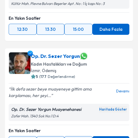
Kültür Mah. Plevne Bulvarı Beşerler Apt . No : 1 İç kapı No : 3
En Yakın Saatler
12:30
13:30
15:00
Daha Fazla
Op. Dr. Sezer Yorgun
Kadın Hastalıkları ve Doğum
İzmir
, Ödemiş
5
(
177
Değerlendirme)
İlk defa sezer beye muayeneye gittim ama
Devamı
karşılaması, her şeyi...
Op. Dr. Sezer Yorgun Muayenehanesi
Haritada Göster
Zafer Mah. 1340 Sok No:1 D:4
En Yakın Saatler