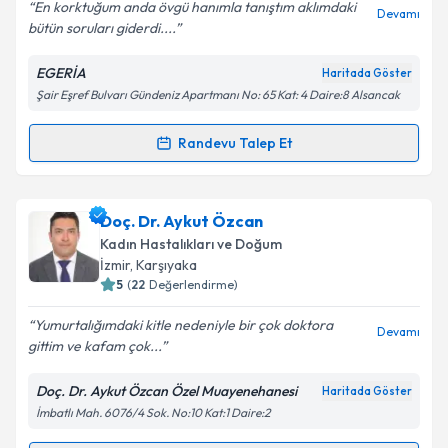
En korktuğum anda övgü hanımla tanıştım aklımdaki
Devamı
bütün soruları giderdi....
EGERİA
Haritada Göster
Kişisel verilerimin işlenmesine ilişkin
Aydınlatma
Şair Eşref Bulvarı Gündeniz Apartmanı No: 65 Kat: 4 Daire:8 Alsancak
Metni
'ni okudum ve kişisel verilerimin belirtilen
kapsamda işlenmesini kabul ediyorum.
Randevu Talep Et
Randevu Takvimi Talebi
Takvim Talebini Gönder
Op. Dr. Övgü Doğan
için randevu takvimi talebi
Doç. Dr. Aykut Özcan
oluşturun. Size bu uzmandan randevu almanız için bir
Kadın Hastalıkları ve Doğum
takvim hazırlandığında e-posta ile bilgilendireceğiz.
İzmir
, Karşıyaka
5
(
22
Değerlendirme)
E-posta Adresiniz
Yumurtalığımdaki kitle nedeniyle bir çok doktora
Devamı
gittim ve kafam çok...
Doç. Dr. Aykut Özcan Özel Muayenehanesi
Haritada Göster
Kişisel verilerimin işlenmesine ilişkin
Aydınlatma
İmbatlı Mah. 6076/4 Sok. No:10 Kat:1 Daire:2
Metni
'ni okudum ve kişisel verilerimin belirtilen
kapsamda işlenmesini kabul ediyorum.