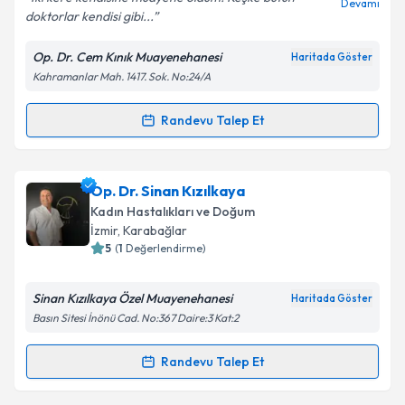
Devamı
doktorlar kendisi gibi...
Op. Dr. Cem Kınık Muayenehanesi
Haritada Göster
Kişisel verilerimin işlenmesine ilişkin
Aydınlatma
Kahramanlar Mah. 1417. Sok. No:24/A
Metni
'ni okudum ve kişisel verilerimin belirtilen
kapsamda işlenmesini kabul ediyorum.
Randevu Talep Et
Randevu Takvimi Talebi
Takvim Talebini Gönder
Op. Dr. Cem Kınık
için randevu takvimi talebi
Op. Dr. Sinan Kızılkaya
oluşturun. Size bu uzmandan randevu almanız için bir
Kadın Hastalıkları ve Doğum
takvim hazırlandığında e-posta ile bilgilendireceğiz.
İzmir
, Karabağlar
5
(
1
Değerlendirme)
E-posta Adresiniz
Sinan Kızılkaya Özel Muayenehanesi
Haritada Göster
Basın Sitesi İnönü Cad. No:367 Daire:3 Kat:2
Kişisel verilerimin işlenmesine ilişkin
Aydınlatma
Randevu Talep Et
Randevu Takvimi Talebi
Metni
'ni okudum ve kişisel verilerimin belirtilen
kapsamda işlenmesini kabul ediyorum.