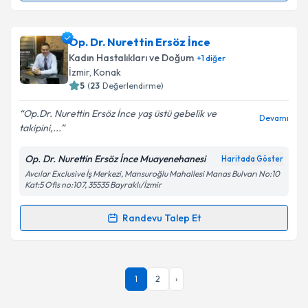
Kişisel verilerimin işlenmesine ilişkin
Aydınlatma
Metni
'ni okudum ve kişisel verilerimin belirtilen
kapsamda işlenmesini kabul ediyorum.
Op. Dr. Cemal Demir
için randevu takvimi talebi
Op. Dr. Nurettin Ersöz İnce
oluşturun. Size bu uzmandan randevu almanız için bir
Kadın Hastalıkları ve Doğum
+
1
diğer
takvim hazırlandığında e-posta ile bilgilendireceğiz.
İzmir
, Konak
Takvim Talebini Gönder
5
(
23
Değerlendirme)
E-posta Adresiniz
Op.Dr. Nurettin Ersöz İnce yaş üstü gebelik ve
Devamı
takipini,...
Op. Dr. Nurettin Ersöz İnce Muayenehanesi
Haritada Göster
Kişisel verilerimin işlenmesine ilişkin
Aydınlatma
Avcılar Exclusive İş Merkezi, Mansuroğlu Mahallesi Manas Bulvarı No:10
Metni
'ni okudum ve kişisel verilerimin belirtilen
Kat:5 Ofis no:107, 35535 Bayraklı/İzmir
kapsamda işlenmesini kabul ediyorum.
Randevu Talep Et
Randevu Takvimi Talebi
Takvim Talebini Gönder
Op. Dr. Nurettin Ersöz İnce
için randevu takvimi
1
2
›
talebi oluşturun. Size bu uzmandan randevu almanız
için bir takvim hazırlandığında e-posta ile