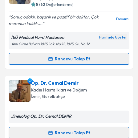
bilgilendireceğiz.
5
(
62
Değerlendirme)
E-posta Adresiniz
Sonuç odaklı, başarılı ve pozitif bir doktor. Çok
Devamı
memnun kaldık....
İEÜ Medical Point Hastanesi
Haritada Göster
Yeni Girne Bulvarı 1825 Sok. No:12, 1825. Sk. No:12
Kişisel verilerimin işlenmesine ilişkin
Aydınlatma
Metni
'ni okudum ve kişisel verilerimin belirtilen
kapsamda işlenmesini kabul ediyorum.
Randevu Talep Et
Randevu Takvimi Talebi
Takvim Talebini Gönder
Op. Dr. Tolgahan Alpaydın
için randevu takvimi
Op. Dr. Cemal Demir
talebi oluşturun. Size bu uzmandan randevu almanız
Kadın Hastalıkları ve Doğum
için bir takvim hazırlandığında e-posta ile
İzmir
, Güzelbahçe
bilgilendireceğiz.
E-posta Adresiniz
Jinekolog Op. Dr. Cemal DEMİR
Randevu Talep Et
Randevu Takvimi Talebi