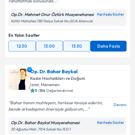
rahatlatmak konusunda...
Op.Dr. Mehmet Onur Öztürk Muayenehanesi
Haritada Göster
Kültür Mahallesi 1381 İtalya Sokak No:20/A Alsancak
En Yakın Saatler
12:30
13:00
13:30
Daha Fazla
Op. Dr. Bahar Baykal
Kadın Hastalıkları ve Doğum
İzmir
, Menemen
5
(
184
Değerlendirme)
Bahar hanım muhteşem, herkese tavsiye ederim,
Devamı
bende arkadaşımın önerisiyle gidiyorum,...
Op.Dr. Bahar Baykal Muayenehanesi
Haritada Göster
30 Ağustos Mah. 7104 Sokak No:15 D:1