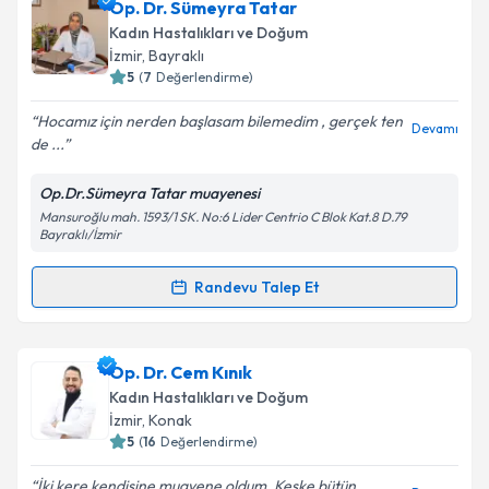
Op. Dr. Mustafa Nuri Alihanoğlu
için randevu
Op. Dr. Sümeyra Tatar
takvimi talebi oluşturun. Size bu uzmandan randevu
Kadın Hastalıkları ve Doğum
almanız için bir takvim hazırlandığında e-posta ile
İzmir
, Bayraklı
bilgilendireceğiz.
5
(
7
Değerlendirme)
E-posta Adresiniz
Hocamız için nerden başlasam bilemedim , gerçek ten
Devamı
de ...
Op.Dr.Sümeyra Tatar muayenesi
Mansuroğlu mah. 1593/1 SK. No:6 Lider Centrio C Blok Kat.8 D.79
Kişisel verilerimin işlenmesine ilişkin
Aydınlatma
Bayraklı/İzmir
Metni
'ni okudum ve kişisel verilerimin belirtilen
kapsamda işlenmesini kabul ediyorum.
Randevu Talep Et
Randevu Takvimi Talebi
Takvim Talebini Gönder
Op. Dr. Sümeyra Tatar
için randevu takvimi talebi
Op. Dr. Cem Kınık
oluşturun. Size bu uzmandan randevu almanız için bir
Kadın Hastalıkları ve Doğum
takvim hazırlandığında e-posta ile bilgilendireceğiz.
İzmir
, Konak
5
(
16
Değerlendirme)
E-posta Adresiniz
İki kere kendisine muayene oldum. Keşke bütün