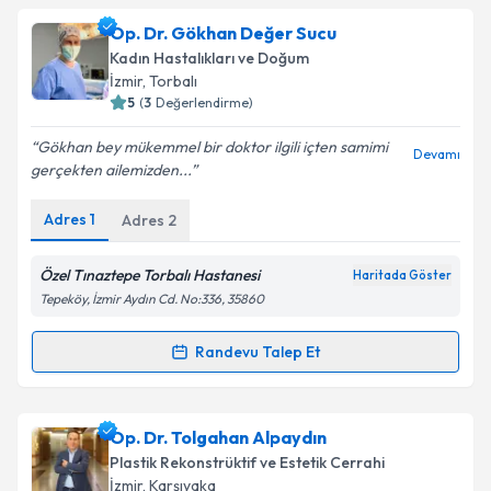
Op. Dr. Sinan Kızılkaya
için randevu takvimi talebi
Op. Dr. Gökhan Değer Sucu
Takvim Talebini Gönder
oluşturun. Size bu uzmandan randevu almanız için bir
Kadın Hastalıkları ve Doğum
takvim hazırlandığında e-posta ile bilgilendireceğiz.
İzmir
, Torbalı
5
(
3
Değerlendirme)
E-posta Adresiniz
Gökhan bey mükemmel bir doktor ilgili içten samimi
Devamı
gerçekten ailemizden...
Adres
1
Adres
2
Kişisel verilerimin işlenmesine ilişkin
Aydınlatma
Metni
'ni okudum ve kişisel verilerimin belirtilen
kapsamda işlenmesini kabul ediyorum.
Özel Tınaztepe Torbalı Hastanesi
Haritada Göster
Tepeköy, İzmir Aydın Cd. No:336, 35860
Takvim Talebini Gönder
Randevu Talep Et
Randevu Takvimi Talebi
Op. Dr. Gökhan Değer Sucu
için randevu takvimi
Op. Dr. Tolgahan Alpaydın
talebi oluşturun. Size bu uzmandan randevu almanız
Plastik Rekonstrüktif ve Estetik Cerrahi
için bir takvim hazırlandığında e-posta ile
İzmir
, Karşıyaka