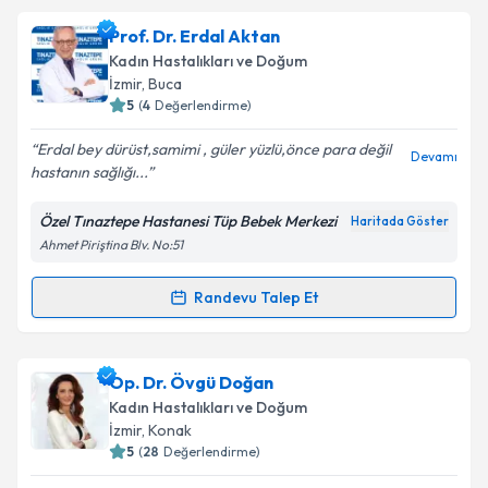
kapsamda işlenmesini kabul ediyorum.
Op. Dr. Fahri Mola
için randevu takvimi talebi
Prof. Dr. Erdal Aktan
oluşturun. Size bu uzmandan randevu almanız için bir
Kadın Hastalıkları ve Doğum
takvim hazırlandığında e-posta ile bilgilendireceğiz.
Takvim Talebini Gönder
İzmir
, Buca
5
(
4
Değerlendirme)
E-posta Adresiniz
Erdal bey dürüst,samimi , güler yüzlü,önce para değil
Devamı
hastanın sağlığı...
Özel Tınaztepe Hastanesi Tüp Bebek Merkezi
Haritada Göster
Kişisel verilerimin işlenmesine ilişkin
Aydınlatma
Ahmet Piriştina Blv. No:51
Metni
'ni okudum ve kişisel verilerimin belirtilen
kapsamda işlenmesini kabul ediyorum.
Randevu Talep Et
Randevu Takvimi Talebi
Takvim Talebini Gönder
Prof. Dr. Erdal Aktan
için randevu takvimi talebi
Op. Dr. Övgü Doğan
oluşturun. Size bu uzmandan randevu almanız için bir
Kadın Hastalıkları ve Doğum
takvim hazırlandığında e-posta ile bilgilendireceğiz.
İzmir
, Konak
5
(
28
Değerlendirme)
E-posta Adresiniz