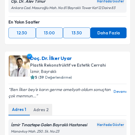
Op. Dr. Alev Timur
Haritada Göster
Ankara Cad. Masuroğlu Mah. No:81 Bayraklı Tower Kat 12 Daire 83
En Yakın Saatler
12:30
13:00
13:30
Daha Fazla
Doç. Dr. İlker Uyar
Plastik Rekonstrüktif ve Estetik Cerrahi
İzmir
, Bayraklı
5
(
39
Değerlendirme)
Ben İlker bey'e karın germe ameliyatı oldum sonuçtan
Devamı
çok memnun...
Adres
1
Adres
2
İzmir Tınaztepe Galen Bayraklı Hastanesi
Haritada Göster
Manavkuy Mah. 250. Sk. No:23