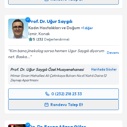
Doç. Dr. Ceren Gölbaşı
için randevu takvimi talebi
oluşturun. Size bu uzmandan randevu almanız için bir
Prof. Dr. Uğur Saygılı
takvim hazırlandığında e-posta ile bilgilendireceğiz.
Kadın Hastalıkları ve Doğum
+
1
diğer
E-posta Adresiniz
İzmir
, Konak
5
(
232
Değerlendirme)
Kim bana jinekolog sorsa hemen Ugur Saygılı diyorum
Devamı
net. Baska...
Kişisel verilerimin işlenmesine ilişkin
Aydınlatma
Metni
'ni okudum ve kişisel verilerimin belirtilen
Prof. Dr. Uğur Saygılı Özel Muayenehanesi
Haritada Göster
kapsamda işlenmesini kabul ediyorum.
Mimar Sinan Mahallesi Ali Çetinkaya Bulvarı No:61 Kat:6 Daire:12
Zeynep Apartmanı
Takvim Talebini Gönder
0 (232) 218 23 33
Randevu Takvimi Talebi
Randevu Talep Et
Prof. Dr. Uğur Saygılı
için randevu takvimi talebi
oluşturun. Size bu uzmandan randevu almanız için bir
Op. Dr. Feyza Ağaca Güler
takvim hazırlandığında e-posta ile bilgilendireceğiz.