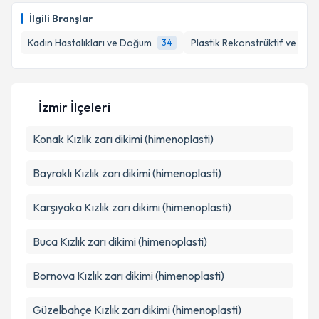
bilgilendireceğiz.
İlgili Branşlar
E-posta Adresiniz
Kadın Hastalıkları ve Doğum
Plastik Rekonstrüktif ve Este
34
Kişisel verilerimin işlenmesine ilişkin
Aydınlatma
İzmir İlçeleri
Metni
'ni okudum ve kişisel verilerimin belirtilen
kapsamda işlenmesini kabul ediyorum.
Konak
Kızlık zarı dikimi (himenoplasti)
Bayraklı
Kızlık zarı dikimi (himenoplasti)
Takvim Talebini Gönder
Karşıyaka
Kızlık zarı dikimi (himenoplasti)
Buca
Kızlık zarı dikimi (himenoplasti)
Bornova
Kızlık zarı dikimi (himenoplasti)
Güzelbahçe
Kızlık zarı dikimi (himenoplasti)