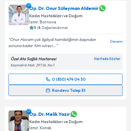
Op. Dr. Onur Süleyman Aldemir
Kadın Hastalıkları ve Doğum
İzmir
, Bornova
5
(
8
Değerlendirme)
Onur Hocam çok ilgiliydi hamileliğimin başından
Devamı
sonuna kadar tüm süreci...
Özel Ata Sağlık Hastanesi
Haritada Göster
Kazımdirik Mah. 297 Sk. No:1
0 (850) 474 04 30
Randevu Takvimi Talebi
Randevu Talep Et
Op. Dr. Onur Süleyman Aldemir
için randevu
takvimi talebi oluşturun. Size bu uzmandan randevu
almanız için bir takvim hazırlandığında e-posta ile
Op. Dr. Melik Yazır
bilgilendireceğiz.
Kadın Hastalıkları ve Doğum
İzmir
, Konak
E-posta Adresiniz