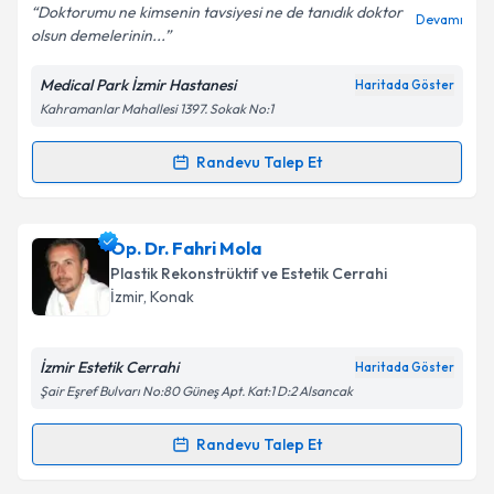
Doktorumu ne kimsenin tavsiyesi ne de tanıdık doktor
Devamı
olsun demelerinin...
Kişisel verilerimin işlenmesine ilişkin
Aydınlatma
Medical Park İzmir Hastanesi
Haritada Göster
Metni
'ni okudum ve kişisel verilerimin belirtilen
Kahramanlar Mahallesi 1397. Sokak No:1
kapsamda işlenmesini kabul ediyorum.
Randevu Talep Et
Randevu Takvimi Talebi
Takvim Talebini Gönder
Op. Dr. Damla Sönmez Yalçınkaya
için randevu
Op. Dr. Fahri Mola
takvimi talebi oluşturun. Size bu uzmandan randevu
Plastik Rekonstrüktif ve Estetik Cerrahi
almanız için bir takvim hazırlandığında e-posta ile
İzmir
, Konak
bilgilendireceğiz.
E-posta Adresiniz
İzmir Estetik Cerrahi
Haritada Göster
Şair Eşref Bulvarı No:80 Güneş Apt. Kat:1 D:2 Alsancak
Randevu Talep Et
Randevu Takvimi Talebi
Kişisel verilerimin işlenmesine ilişkin
Aydınlatma
Metni
'ni okudum ve kişisel verilerimin belirtilen