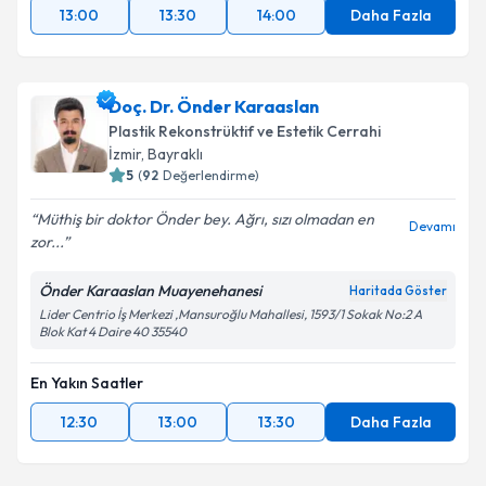
13:00
13:30
14:00
Daha Fazla
Doç. Dr. Önder Karaaslan
Plastik Rekonstrüktif ve Estetik Cerrahi
İzmir
, Bayraklı
5
(
92
Değerlendirme)
Müthiş bir doktor Önder bey. Ağrı, sızı olmadan en
Devamı
zor...
Önder Karaaslan Muayenehanesi
Haritada Göster
Lider Centrio İş Merkezi ,Mansuroğlu Mahallesi, 1593/1 Sokak No:2 A
Blok Kat 4 Daire 40 35540
En Yakın Saatler
12:30
13:00
13:30
Daha Fazla