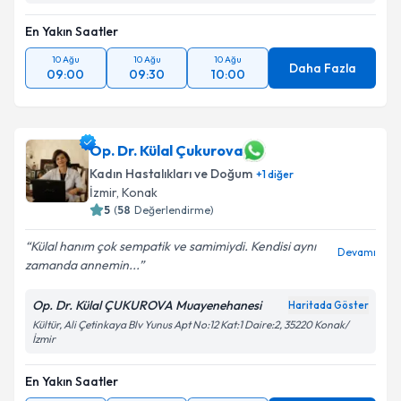
En Yakın Saatler
10 Ağu
10 Ağu
10 Ağu
Daha Fazla
09:00
09:30
10:00
Op. Dr. Külal Çukurova
Kadın Hastalıkları ve Doğum
+
1
diğer
İzmir
, Konak
5
(
58
Değerlendirme)
Külal hanım çok sempatik ve samimiydi. Kendisi aynı
Devamı
zamanda annemin...
Op. Dr. Külal ÇUKUROVA Muayenehanesi
Haritada Göster
Kültür, Ali Çetinkaya Blv Yunus Apt No:12 Kat:1 Daire:2, 35220 Konak/
İzmir
En Yakın Saatler