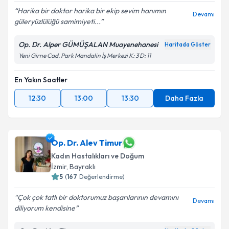
Harika bir doktor harika bir ekip sevim hanımın
Devamı
güleryüzlülüğü samimiyeti...
Op. Dr. Alper GÜMÜŞALAN Muayenehanesi
Haritada Göster
Yeni Girne Cad. Park Mandalin İş Merkezi K: 3 D: 11
En Yakın Saatler
12:30
13:00
13:30
Daha Fazla
Op. Dr. Alev Timur
Kadın Hastalıkları ve Doğum
İzmir
, Bayraklı
5
(
167
Değerlendirme)
Çok çok tatlı bir doktorumuz başarılarının devamını
Devamı
diliyorum kendisine