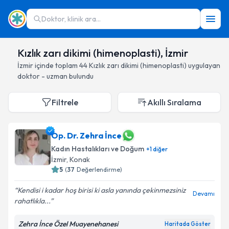
Doktor, klinik ara...
Kızlık zarı dikimi (himenoplasti), İzmir
İzmir
içinde toplam
44
Kızlık zarı dikimi (himenoplasti)
uygulayan
doktor - uzman bulundu
Filtrele
Akıllı Sıralama
Op. Dr. Zehra İnce
Kadın Hastalıkları ve Doğum
+
1
diğer
İzmir
, Konak
5
(
37
Değerlendirme)
Kendisi i kadar hoş birisi ki asla yanında çekinmezsiniz
Devamı
rahatlıkla...
Zehra İnce Özel Muayenehanesi
Haritada Göster