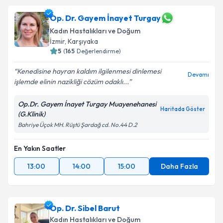
Op. Dr. Gayem İnayet Turgay
Kadın Hastalıkları ve Doğum
İzmir
, Karşıyaka
5
(
165
Değerlendirme)
Kenedisine hayran kaldım ilgilenmesi dinlemesi
Devamı
işlemde elinin nazikliği cözüm odaklı...
Op.Dr. Gayem İnayet Turgay Muayenehanesi
Haritada Göster
(G.Klinik)
Bahriye Üçok MH. Rüştü Şardağ cd. No.44 D.2
En Yakın Saatler
13:00
14:00
15:00
Daha Fazla
Op. Dr. Sibel Barut
Kadın Hastalıkları ve Doğum