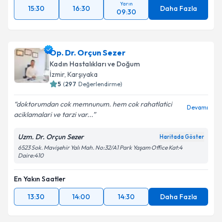
Yarın
15:30
16:30
Daha Fazla
09:30
Op. Dr. Orçun Sezer
Kadın Hastalıkları ve Doğum
İzmir
, Karşıyaka
5
(
297
Değerlendirme)
doktorumdan cok memnunum. hem cok rahatlatici
Devamı
aciklamalari ve tarzi var...
Uzm. Dr. Orçun Sezer
Haritada Göster
6523 Sok. Mavişehir Yalı Mah. No:32/A1 Park Yaşam Office Kat:4
Daire:410
En Yakın Saatler
13:30
14:00
14:30
Daha Fazla