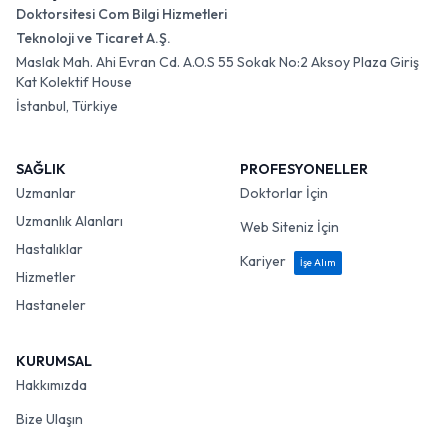
Doktorsitesi Com Bilgi Hizmetleri
Teknoloji ve Ticaret A.Ş.
Maslak Mah. Ahi Evran Cd. A.O.S 55 Sokak No:2 Aksoy Plaza Giriş
Kat Kolektif House
İstanbul, Türkiye
SAĞLIK
PROFESYONELLER
Uzmanlar
Doktorlar İçin
Uzmanlık Alanları
Web Siteniz İçin
Hastalıklar
Kariyer
İşe Alım
Hizmetler
Hastaneler
KURUMSAL
Hakkımızda
Bize Ulaşın