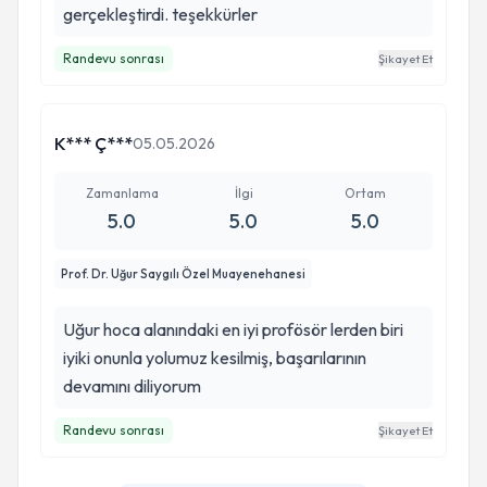
gerçekleştirdi. teşekkürler
Randevu sonrası
Şikayet Et
K*** Ç***
05.05.2026
Zamanlama
İlgi
Ortam
5.0
5.0
5.0
Prof. Dr. Uğur Saygılı Özel Muayenehanesi
Uğur hoca alanındaki en iyi profösör lerden biri
iyiki onunla yolumuz kesilmiş, başarılarının
devamını diliyorum
Randevu sonrası
Şikayet Et