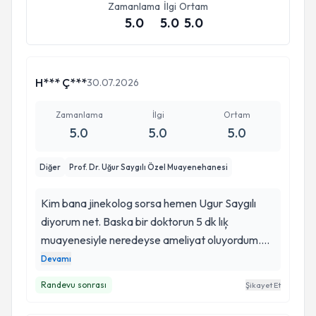
Zamanlama
İlgi
Ortam
5.0
5.0
5.0
H*** Ç***
30.07.2026
Zamanlama
İlgi
Ortam
5.0
5.0
5.0
Diğer
Prof. Dr. Uğur Saygılı Özel Muayenehanesi
Kim bana jinekolog sorsa hemen Ugur Saygılı
diyorum net. Baska bir doktorun 5 dk lıķ
muayenesiyle neredeyse ameliyat oluyordum.
Neyse ki itimat etmedim ve baska dr arayısına
Devamı
girdim. Su an ameliyat olmadan kistimin
Randevu sonrası
Şikayet Et
kücülmesiyle cok rahat ve huzurluyum. Tatlı dili,
samimi tavrı zaten her seye bedel. Böyle dr ların