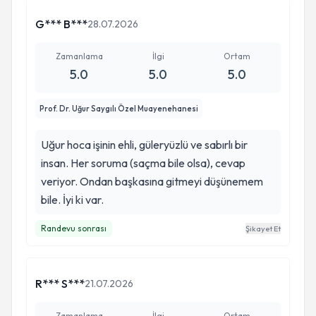
bedeli ne olursa olsun hakediyorlar. Minnet ve
G*** B***
28.07.2026
şükran doluyum kendisine. Tesekkürler 🙏
Zamanlama
İlgi
Ortam
5.0
5.0
5.0
Prof. Dr. Uğur Saygılı Özel Muayenehanesi
Uğur hoca işinin ehli, güleryüzlü ve sabırlı bir
insan. Her soruma (saçma bile olsa), cevap
veriyor. Ondan başkasına gitmeyi düşünemem
bile. İyi ki var.
Randevu sonrası
Şikayet Et
R*** S***
21.07.2026
Zamanlama
İlgi
Ortam