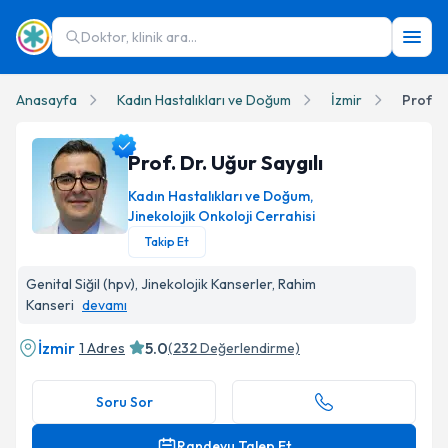
Doktor, klinik ara...
Anasayfa
Kadın Hastalıkları ve Doğum
İzmir
Prof. D
Prof. Dr. Uğur Saygılı
Kadın Hastalıkları ve Doğum
,
Jinekolojik Onkoloji Cerrahisi
Takip Et
Prof. Dr. Uğur Saygılı Profil Fotoğrafı
Genital Siğil (hpv), Jinekolojik Kanserler, Rahim
Kanseri
devamı
İzmir
5.0
1 Adres
(
232
Değerlendirme)
Soru Sor
Randevu Talep Et