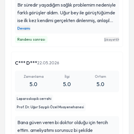
Bir süredir yaşadığım sağlık problemim nedeniyle
farklı görüşler aldım. Uğur bey ile görüştüğümde
ise ilk kez kendimi gerçekten dinlenmiş, anlaşılmış
ve detaylı şekilde bilgilendirilmiş hissettim.
Devamı
Muayene sürecinde tüm seçenekleri acele
Randevu sonrası
Şikayet Et
etmeden değerlendirdi, kafamdaki soru
işaretlerini sabırla yanıtladı ve bana büyük bir
güven verdi. Tıbbi bilgi ve tecrübesinin yanı sıra
C*** D***
22.05.2026
hastasına yaklaşımı, iletişimi ve profesyonelliği
gerçekten takdire değer. Bir doktorun bilgisi
Zamanlama
İlgi
Ortam
kadar hastasına hissettirdiği güvenin de önemli
5.0
5.0
5.0
olduğunu düşünüyorum. İyi ki kendisine
başvurmuşum. Kendisine emekleri ve yaklaşımı
Laparoskopik cerrahi
için teşekkür ediyor, gönül rahatlığıyla tavsiye
Prof. Dr. Uğur Saygılı Özel Muayenehanesi
ediyorum.
Bana güven veren bi doktor olduğu için tercih
ettim. ameliyatımı sorunsuz bi şekilde