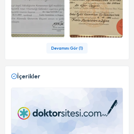
Devamını Gör (
1
)
İçerikler
VAJİNAL MANTAR ENFEKSİYONU