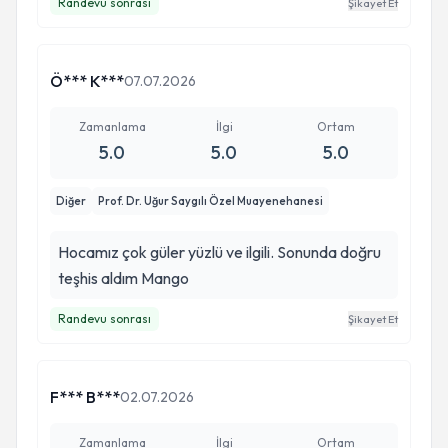
Randevu sonrası
Şikayet Et
Ö*** K***
07.07.2026
Zamanlama
İlgi
Ortam
5.0
5.0
5.0
Diğer
Prof. Dr. Uğur Saygılı Özel Muayenehanesi
Hocamız çok güler yüzlü ve ilgili. Sonunda doğru
teşhis aldım Mango
Randevu sonrası
Şikayet Et
F*** B***
02.07.2026
Zamanlama
İlgi
Ortam