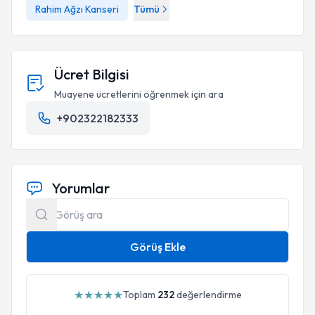
Rahim Ağzı Kanseri
Tümü
Ücret Bilgisi
Muayene ücretlerini öğrenmek için ara
+902322182333
Yorumlar
Görüş Ekle
★
★
★
★
★
Toplam
232
değerlendirme