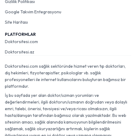
Gizlilik Politikası
Google Takvim Entegrasyonu
Site Haritası
PLATFORMLAR
Doktorsitesi.com
Doktorsitesi.az
Doktorsitesi.com sağlık sektöründe hizmet veren tıp doktorları,
diş hekimleri, fizyoterapistler, psikologlar vb. sağlık
profesyonelleri ile internet kullanıcılarını buluşturan bağımsız bir
platformdur.
İş bu sayfada yer alan doktor/uzman yorumları ve
değerlendirmeleri, ilgili doktorun/uzmanın doğrudan veya dolaylı
emri, talebi, önerisi, tavsiyesi ve/veya ricası olmaksızın, ilgili
hasta/danışan tarafından bağımsız olarak yazılmaktadır. Bu web
sitesinin amacı, sağlık alanında kamuoyunun bilgilendirilmesini
sağlamak, sağlık okuryazarlığını artırmak, kişilerin sağlık
ihtiyaçlarına uygun en iyi doktor veya uzmana ulaşmasını