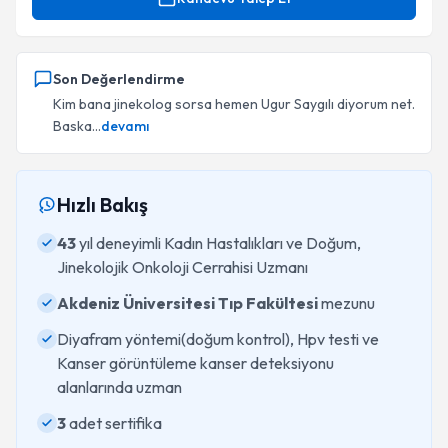
Son Değerlendirme
Kim bana jinekolog sorsa hemen Ugur Saygılı diyorum net.
Baska...
devamı
Hızlı Bakış
43
yıl deneyimli Kadın Hastalıkları ve Doğum,
Jinekolojik Onkoloji Cerrahisi Uzmanı
Akdeniz Üniversitesi Tıp Fakültesi
mezunu
Diyafram yöntemi(doğum kontrol), Hpv testi ve
Kanser görüntüleme kanser deteksiyonu
alanlarında uzman
3
adet sertifika