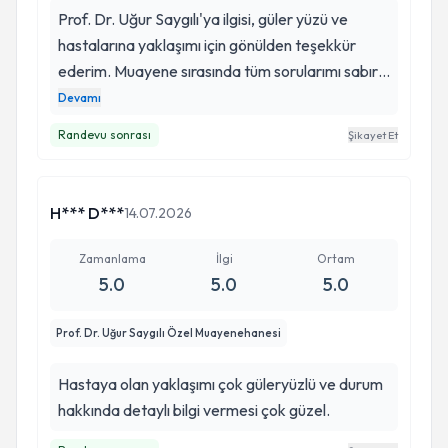
Prof. Dr. Uğur Saygılı'ya ilgisi, güler yüzü ve
hastalarına yaklaşımı için gönülden teşekkür
ederim. Muayene sırasında tüm sorularımı sabırla
dinleyip anlaşılır şekilde açıkladı. Kendimi
Devamı
güvende ve değer verilmiş hissettim. Alanındaki
Randevu sonrası
Şikayet Et
bilgi ve deneyimiyle güven veren, hastasına
gerçekten önem veren çok kıymetli bir hekim.
H*** D***
14.07.2026
Zamanlama
İlgi
Ortam
5.0
5.0
5.0
Prof. Dr. Uğur Saygılı Özel Muayenehanesi
Hastaya olan yaklaşımı çok güleryüzlü ve durum
hakkında detaylı bilgi vermesi çok güzel.