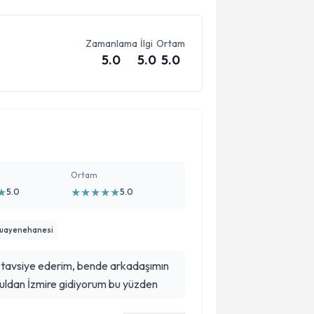
Zamanlama
İlgi
Ortam
5.0
5.0
5.0
Ortam
★
★
★
★
★
★
5.0
5.0
Muayenehanesi
tavsiye ederim, bende arkadaşımın
buldan İzmire gidiyorum bu yüzden