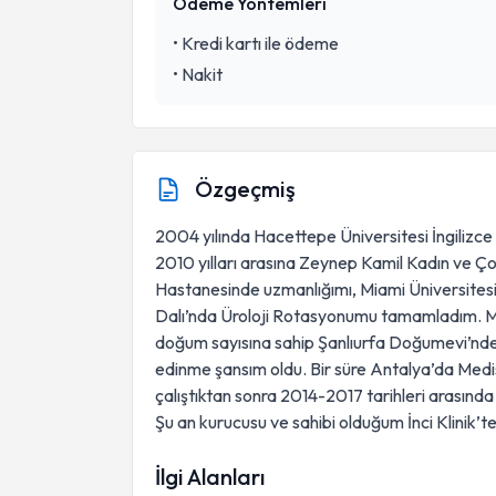
Ödeme Yöntemleri
•
Kredi kartı ile ödeme
•
Nakit
Özgeçmiş
2004 yılında Hacettepe Üniversitesi İngilizc
2010 yılları arasına Zeynep Kamil Kadın ve Ço
Hastanesinde uzmanlığımı, Miami Üniversitesi M
Dalı’nda Üroloji Rotasyonumu tamamladım. Me
doğum sayısına sahip Şanlıurfa Doğumevi’n
edinme şansım oldu. Bir süre Antalya’da Med
çalıştıktan sonra 2014-2017 tarihleri arasın
Şu an kurucusu ve sahibi olduğum İnci Klinik
İlgi Alanları