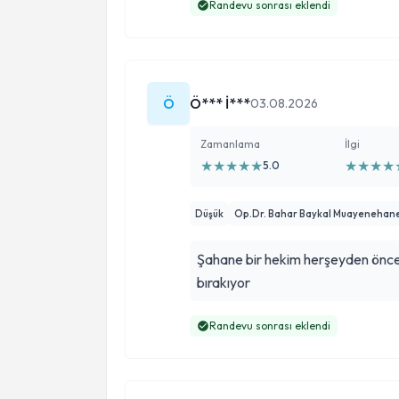
Randevu sonrası eklendi
Ö
Ö*** İ***
03.08.2026
Zamanlama
İlgi
★
★
★
★
★
★
★
★
★
5.0
Düşük
Op.Dr. Bahar Baykal Muayenehan
Şahane bir hekim herşeyden önce
bırakıyor
Randevu sonrası eklendi