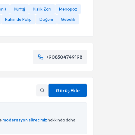
oni)
Kürtaj
Kızlık Zarı
Menopoz
Rahimde Polip
Doğum
Gebelik
+908504749198
Görüş Ekle
ce
moderasyon sürecimiz
hakkında daha