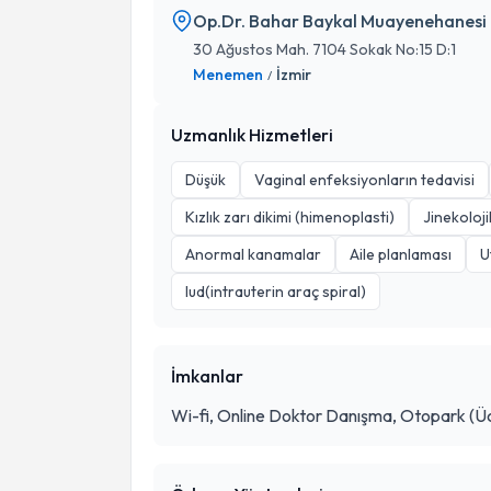
Op.Dr. Bahar Baykal Muayenehanesi
30 Ağustos Mah. 7104 Sokak No:15 D:1
Menemen
İzmir
/
Uzmanlık Hizmetleri
Düşük
Vaginal enfeksiyonların tedavisi
Kızlık zarı dikimi (himenoplasti)
Jinekoloj
Anormal kanamalar
Aile planlaması
U
Iud(intrauterin araç spiral)
İmkanlar
Wi-fi, Online Doktor Danışma, Otopark (Üc