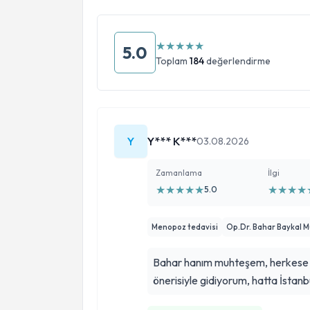
★
★
★
★
★
5.0
Toplam
184
değerlendirme
Y
Y*** K***
03.08.2026
Zamanlama
İlgi
★
★
★
★
★
★
★
★
★
5.0
Menopoz tedavisi
Op.Dr. Bahar Baykal 
Bahar hanım muhteşem, herkese 
önerisiyle gidiyorum, hatta İstan