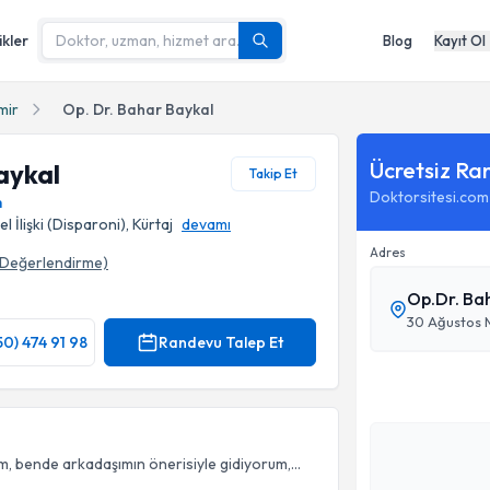
ikler
Blog
Kayıt Ol
mir
Op. Dr. Bahar Baykal
Ücretsiz Ra
aykal
Takip Et
Doktorsitesi.com
m
el İlişki (Disparoni), Kürtaj
devamı
Adres
Değerlendirme)
Op.Dr. Ba
30 Ağustos M
50) 474 91 98
Randevu Talep Et
 bende arkadaşımın önerisiyle gidiyorum,...