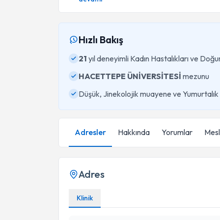
Hızlı Bakış
21
yıl deneyimli Kadın Hastalıkları ve Do
HACETTEPE ÜNİVERSİTESİ
mezunu
Düşük, Jinekolojik muayene ve Yumurtalık 
Adresler
Hakkında
Yorumlar
Mesle
Adres
Klinik