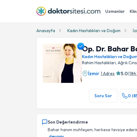
Uzmanlar
Klin
Anasayfa
Kadın Hastalıkları ve Doğum
İz
Op. Dr. Bahar B
Kadın Hastalıkları ve Doğu
Rahim Hastalıkları, Ağrılı Cins
İzmir
5.0
1 Adres
(
184
Op. Dr. Bahar Baykal Profil Fotoğrafı
Soru Sor
0 (8
Son Değerlendirme
Bahar hanım muhteşem, herkese tavsiye ederim,
devamı