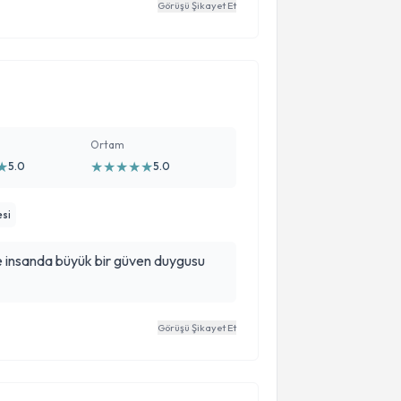
Görüşü Şikayet Et
Ortam
★
★
★
★
★
★
5.0
5.0
esi
 insanda büyük bir güven duygusu
Görüşü Şikayet Et