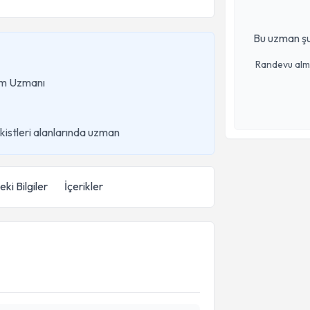
Bu uzman şu
Randevu almak
ğum Uzmanı
kistleri alanlarında uzman
ki Bilgiler
İçerikler