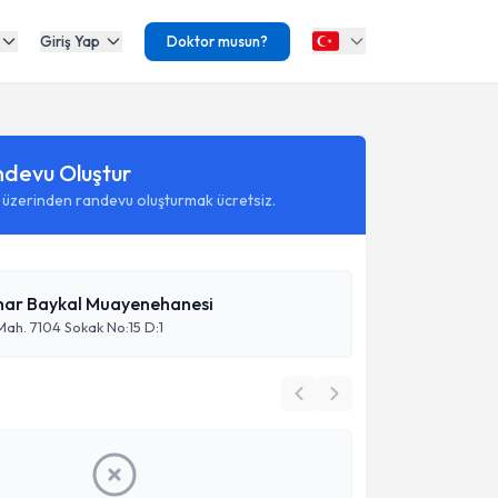
Giriş Yap
Doktor musun?
ndevu Oluştur
 üzerinden randevu oluşturmak ücretsiz.
har Baykal Muayenehanesi
ah. 7104 Sokak No:15 D:1