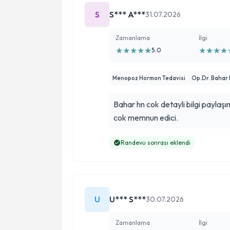
S
S*** A***
31.07.2026
Zamanlama
İlgi
★
★
★
★
★
★
★
★
★
5.0
Menopoz Hormon Tedavisi
Op.Dr. Bahar
Bahar hn cok detayli bilgi paylaş
cok memnun edici.
Randevu sonrası eklendi
U
U*** S***
30.07.2026
Zamanlama
İlgi