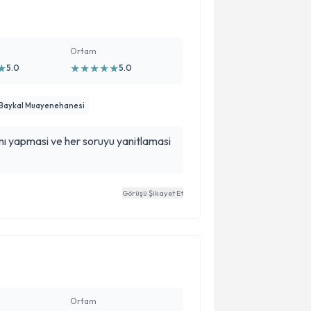
Ortam
★
★
★
★
★
★
5.0
5.0
 Baykal Muayenehanesi
ımı yapmasi ve her soruyu yanitlamasi
Görüşü Şikayet Et
Ortam