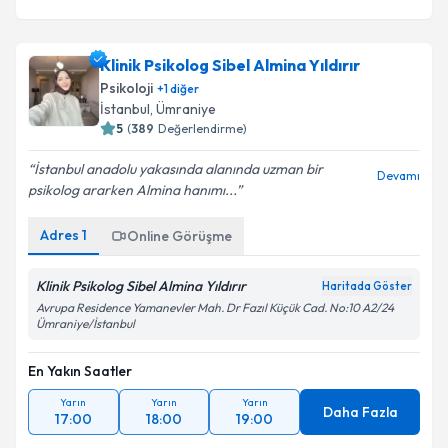
Klinik Psikolog Sibel Almina Yıldırır
Psikoloji
+
1
diğer
İstanbul
, Ümraniye
5
(
389
Değerlendirme)
İstanbul anadolu yakasında alanında uzman bir
Devamı
psikolog ararken Almina hanımı...
Adres
1
Online Görüşme
Klinik Psikolog Sibel Almina Yıldırır
Haritada Göster
Avrupa Residence Yamanevler Mah. Dr Fazıl Küçük Cad. No:10 A2/24
Ümraniye/İstanbul
En Yakın Saatler
Yarın
Yarın
Yarın
Daha Fazla
17:00
18:00
19:00