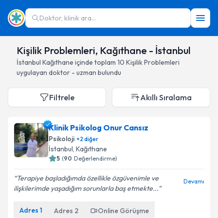
Doktor, klinik ara...
Kişilik Problemleri, Kağıthane - İstanbul
İstanbul
Kağıthane
içinde toplam
10
Kişilik Problemleri
uygulayan doktor - uzman bulundu
Filtrele
Akıllı Sıralama
Klinik Psikolog Onur Cansız
Psikoloji
+
2
diğer
İstanbul
, Kağıthane
5
(
90
Değerlendirme)
Terapiye başladığımda özellikle özgüvenimle ve
Devamı
ilişkilerimde yaşadığım sorunlarla baş etmekte...
Adres
1
Adres
2
Online Görüşme