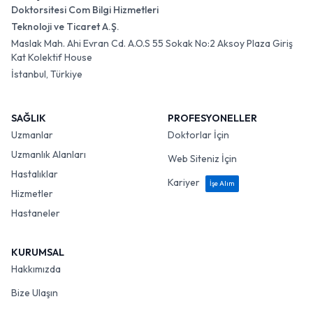
Doktorsitesi Com Bilgi Hizmetleri
Teknoloji ve Ticaret A.Ş.
Maslak Mah. Ahi Evran Cd. A.O.S 55 Sokak No:2 Aksoy Plaza Giriş
Kat Kolektif House
İstanbul, Türkiye
SAĞLIK
PROFESYONELLER
Uzmanlar
Doktorlar İçin
Uzmanlık Alanları
Web Siteniz İçin
Hastalıklar
Kariyer
İşe Alım
Hizmetler
Hastaneler
KURUMSAL
Hakkımızda
Bize Ulaşın