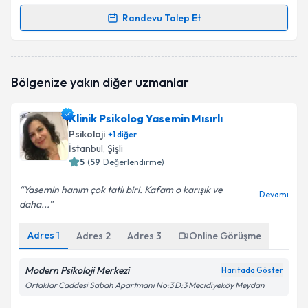
Randevu Talep Et
Randevu Takvimi Talebi
Klinik Psikolog Mina Kartal
için randevu takvimi
Bölgenize yakın diğer uzmanlar
talebi oluşturun. Size bu uzmandan randevu almanız
için bir takvim hazırlandığında e-posta ile
bilgilendireceğiz.
Klinik Psikolog Yasemin Mısırlı
Psikoloji
+
1
diğer
E-posta Adresiniz
İstanbul
, Şişli
5
(
59
Değerlendirme)
Yasemin hanım çok tatlı biri. Kafam o karışık ve
Devamı
daha...
Kişisel verilerimin işlenmesine ilişkin
Aydınlatma
Metni
'ni okudum ve kişisel verilerimin belirtilen
kapsamda işlenmesini kabul ediyorum.
Adres
1
Adres
2
Adres
3
Online Görüşme
Modern Psikoloji Merkezi
Haritada Göster
Takvim Talebini Gönder
Ortaklar Caddesi Sabah Apartmanı No:3 D:3 Mecidiyeköy Meydan