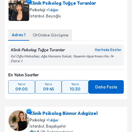
Klinik Psikolog Tuğçe Turanlar
Psikoloji
+
1
diğer
İstanbul
, Beyoğlu
Adres
1
Online Görüşme
Klinik Psikolog Tuğçe Turanlar
Haritada Göster
Kul Oğlu Mahallesi, Ağa Hamamı Sokak, Yasemin Apartmanı No: 14
Daire: 1.
En Yakın Saatler
Yarın
Yarın
Yarın
Daha Fazla
09:00
09:45
10:30
Klinik Psikolog Binnur Adıgüzel
Psikoloji
+
1
diğer
İstanbul
, Başakşehir
4.9
(
24
Değerlendirme)