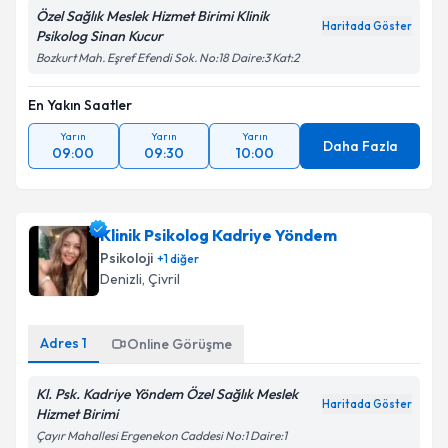
Özel Sağlık Meslek Hizmet Birimi Klinik
Haritada Göster
Psikolog Sinan Kucur
Bozkurt Mah. Eşref Efendi Sok. No:18 Daire:3 Kat:2
En Yakın Saatler
Yarın
Yarın
Yarın
Daha Fazla
09:00
09:30
10:00
Klinik Psikolog Kadriye Yöndem
Psikoloji
+
1
diğer
Denizli
, Çivril
Adres
1
Online Görüşme
Kl. Psk. Kadriye Yöndem Özel Sağlık Meslek
Haritada Göster
Hizmet Birimi
Çayır Mahallesi Ergenekon Caddesi No:1 Daire:1