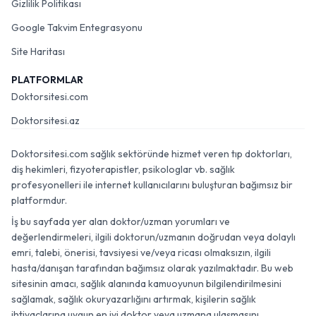
Gizlilik Politikası
Google Takvim Entegrasyonu
Site Haritası
PLATFORMLAR
Doktorsitesi.com
Doktorsitesi.az
Doktorsitesi.com sağlık sektöründe hizmet veren tıp doktorları,
diş hekimleri, fizyoterapistler, psikologlar vb. sağlık
profesyonelleri ile internet kullanıcılarını buluşturan bağımsız bir
platformdur.
İş bu sayfada yer alan doktor/uzman yorumları ve
değerlendirmeleri, ilgili doktorun/uzmanın doğrudan veya dolaylı
emri, talebi, önerisi, tavsiyesi ve/veya ricası olmaksızın, ilgili
hasta/danışan tarafından bağımsız olarak yazılmaktadır. Bu web
sitesinin amacı, sağlık alanında kamuoyunun bilgilendirilmesini
sağlamak, sağlık okuryazarlığını artırmak, kişilerin sağlık
ihtiyaçlarına uygun en iyi doktor veya uzmana ulaşmasını