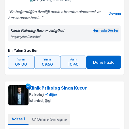
En beğendiğim özelliği acele etmeden dinlemesi ve
Devamı
her seansta beni...
Klinik Psikolog Binnur Adıgüzel
Haritada Göster
Başakşehir/İstanbul
En Yakın Saatler
Yarın
Yarın
Yarın
Daha Fazla
09:00
09:50
10:40
Klinik Psikolog Sinan Kucur
Psikoloji
+
1
diğer
İstanbul
, Şişli
Adres
1
Online Görüşme