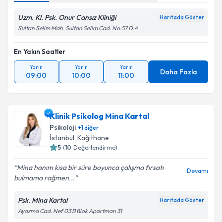
Uzm. Kl. Psk. Onur Cansız Kliniği
Haritada Göster
Sultan Selim Mah. Sultan Selim Cad. No:57 D:4
En Yakın Saatler
Yarın
Yarın
Yarın
Daha Fazla
09:00
10:00
11:00
Klinik Psikolog Mina Kartal
Psikoloji
+
1
diğer
İstanbul
, Kağıthane
5
(
10
Değerlendirme)
Mina hanım kısa bir süre boyunca çalışma fırsatı
Devamı
bulmama rağmen...
Psk. Mina Kartal
Haritada Göster
Ayazma Cad. Nef 03 B Blok Apartman 31