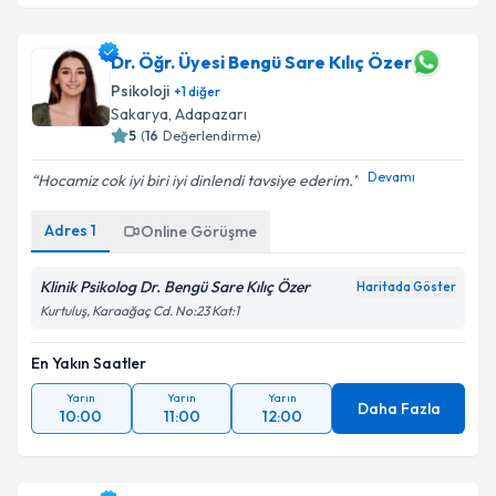
Dr. Öğr. Üyesi Bengü Sare Kılıç Özer
Psikoloji
+
1
diğer
Sakarya
, Adapazarı
5
(
16
Değerlendirme)
Devamı
Hocamiz cok iyi biri iyi dinlendi tavsiye ederim.
Adres
1
Online Görüşme
Klinik Psikolog Dr. Bengü Sare Kılıç Özer
Haritada Göster
Kurtuluş, Karaağaç Cd. No:23 Kat:1
En Yakın Saatler
Yarın
Yarın
Yarın
Daha Fazla
10:00
11:00
12:00