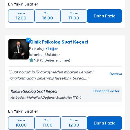
En Yakın Saatler
Yarın
Yarın
Yarın
Daha Fazla
12:00
16:00
17:00
Klinik Psikolog Suat Keçeci
Psikoloji
+
1
diğer
İstanbul
, Üsküdar
4.8
(
5
Değerlendirme)
Suat hocamla ilk görüşmeden itibaren kendimi
Devamı
yargılanmadan dinlenmiş hissettim. Süreci...
Klinik Psikolog Suat Keçeci
Haritada Göster
Acıbadem Mahallesi Doğancı Sokak No: 17 D: 1
En Yakın Saatler
Yarın
Yarın
Yarın
Daha Fazla
10:00
11:00
12:00