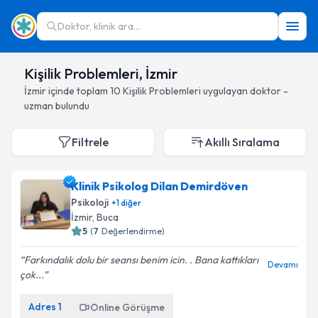
Doktor, klinik ara...
Kişilik Problemleri, İzmir
İzmir
içinde toplam
10
Kişilik Problemleri
uygulayan doktor -
uzman bulundu
Filtrele
Akıllı Sıralama
Klinik Psikolog Dilan Demirdöven
Psikoloji
+
1
diğer
İzmir
, Buca
5
(
7
Değerlendirme)
Farkındalık dolu bir seansı benim icin. . Bana kattıkları
Devamı
çok...
Adres
1
Online Görüşme