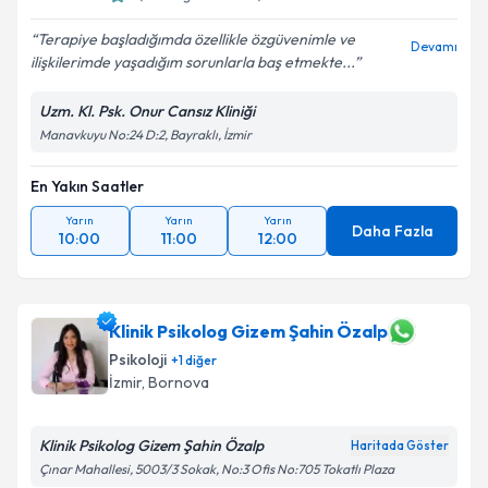
Terapiye başladığımda özellikle özgüvenimle ve
Devamı
ilişkilerimde yaşadığım sorunlarla baş etmekte...
Uzm. Kl. Psk. Onur Cansız Kliniği
Manavkuyu No:24 D:2, Bayraklı, İzmir
En Yakın Saatler
Yarın
Yarın
Yarın
Daha Fazla
10:00
11:00
12:00
Klinik Psikolog Gizem Şahin Özalp
Psikoloji
+
1
diğer
İzmir
, Bornova
Klinik Psikolog Gizem Şahin Özalp
Haritada Göster
Çınar Mahallesi, 5003/3 Sokak, No:3 Ofis No:705 Tokatlı Plaza