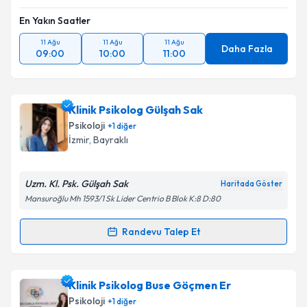
En Yakın Saatler
11 Ağu
11 Ağu
11 Ağu
Daha Fazla
09:00
10:00
11:00
Klinik Psikolog Gülşah Sak
Psikoloji
+
1
diğer
İzmir
, Bayraklı
Uzm. Kl. Psk. Gülşah Sak
Haritada Göster
Mansuroğlu Mh 1593/1 Sk Lider Centrio B Blok K:8 D:80
Randevu Talep Et
Randevu Takvimi Talebi
Klinik Psikolog Gülşah Sak
için randevu takvimi
Klinik Psikolog Buse Göçmen Er
talebi oluşturun. Size bu uzmandan randevu almanız
Psikoloji
+
1
diğer