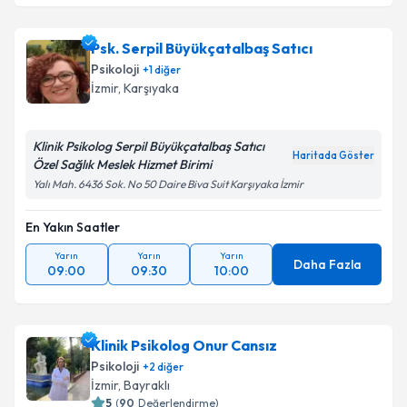
Psk. Serpil Büyükçatalbaş Satıcı
Psikoloji
+
1
diğer
İzmir
, Karşıyaka
Klinik Psikolog Serpil Büyükçatalbaş Satıcı
Haritada Göster
Özel Sağlık Meslek Hizmet Birimi
Yalı Mah. 6436 Sok. No 50 Daire Biva Suit Karşıyaka İzmir
En Yakın Saatler
Yarın
Yarın
Yarın
Daha Fazla
09:00
09:30
10:00
Klinik Psikolog Onur Cansız
Psikoloji
+
2
diğer
İzmir
, Bayraklı
5
(
90
Değerlendirme)