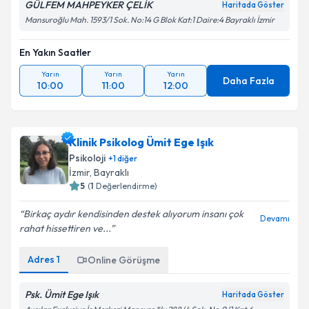
GÜLFEM MAHPEYKER ÇELİK
Haritada Göster
Mansuroğlu Mah. 1593/1 Sok. No:14 G Blok Kat:1 Daire:4 Bayraklı İzmir
En Yakın Saatler
Yarın
Yarın
Yarın
Daha Fazla
10:00
11:00
12:00
Klinik Psikolog Ümit Ege Işık
Psikoloji
+
1
diğer
İzmir
, Bayraklı
5
(
1
Değerlendirme)
Birkaç aydır kendisinden destek alıyorum insanı çok
Devamı
rahat hissettiren ve...
Adres
1
Online Görüşme
Psk. Ümit Ege Işık
Haritada Göster