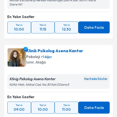
Avcılar Exclusive İş Merkezi Mansuroğlu 288/4 Sok. No:9/1 Kat:6
Daire:141
En Yakın Saatler
Yarın
Yarın
Yarın
Daha Fazla
10:00
11:15
12:30
Klinik Psikolog Asena Kantar
Psikoloji
+
1
diğer
İzmir
, Aliağa
Klinig Psikolog Asena Kantar
Haritada Göster
Kültür Mah. İstiklal Cad. No:30 Kat:3 Daire:5
En Yakın Saatler
Yarın
Yarın
Yarın
Daha Fazla
09:00
10:00
11:00