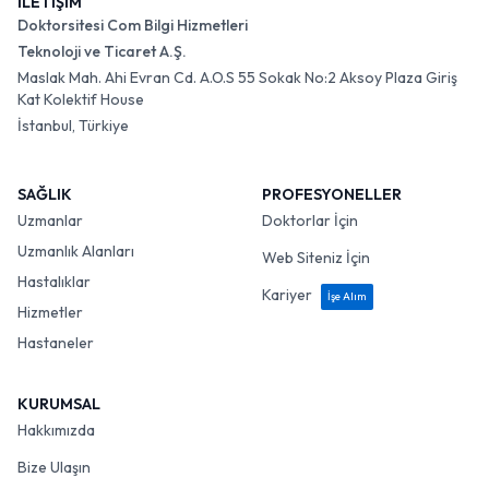
İLETİŞİM
Doktorsitesi Com Bilgi Hizmetleri
Teknoloji ve Ticaret A.Ş.
Maslak Mah. Ahi Evran Cd. A.O.S 55 Sokak No:2 Aksoy Plaza Giriş
Kat Kolektif House
İstanbul, Türkiye
SAĞLIK
PROFESYONELLER
Uzmanlar
Doktorlar İçin
Uzmanlık Alanları
Web Siteniz İçin
Hastalıklar
Kariyer
İşe Alım
Hizmetler
Hastaneler
KURUMSAL
Hakkımızda
Bize Ulaşın