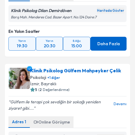
Klinik Psikolog Dilan Demirdöven
Haritada Göster
Barış Mah. Menderes Cad. Bazer Apart. No:124 Daire:7
En Yakın Saatler
Yarın
Yarın
8 Ağu
Daha Fazla
19:30
20:30
15:00
Klinik Psikolog Gülfem Mahpeyker Çelik
Psikoloji
+
1
diğer
İzmir
, Bayraklı
5
(
2
Değerlendirme)
Gülfem ile terapi çok sevdiğin bir sokağı yeniden
Devamı
ziyaret gibi....
Adres
1
Online Görüşme