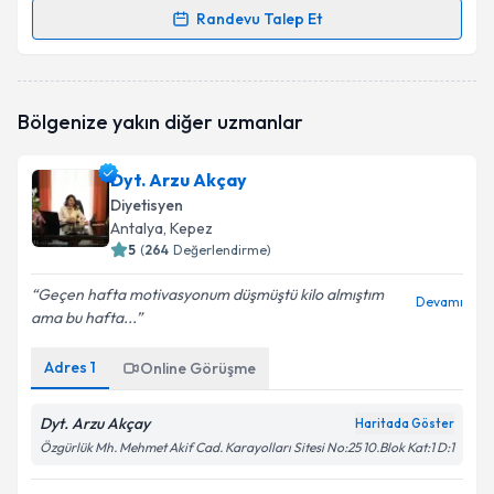
Randevu Talep Et
Randevu Takvimi Talebi
Dyt. Sinem Fidanoğlu
için randevu takvimi talebi
Bölgenize yakın diğer uzmanlar
oluşturun. Size bu uzmandan randevu almanız için bir
takvim hazırlandığında e-posta ile bilgilendireceğiz.
Dyt. Arzu Akçay
E-posta Adresiniz
Diyetisyen
Antalya
, Kepez
5
(
264
Değerlendirme)
Geçen hafta motivasyonum düşmüştü kilo almıştım
Kişisel verilerimin işlenmesine ilişkin
Aydınlatma
Devamı
ama bu hafta...
Metni
'ni okudum ve kişisel verilerimin belirtilen
kapsamda işlenmesini kabul ediyorum.
Adres
1
Online Görüşme
Takvim Talebini Gönder
Dyt. Arzu Akçay
Haritada Göster
Özgürlük Mh. Mehmet Akif Cad. Karayolları Sitesi No:25 10.Blok Kat:1 D:1