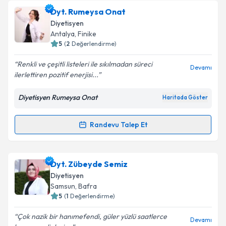
kapsamda işlenmesini kabul ediyorum.
Dyt. Selen Deniz Tepeli
için randevu takvimi talebi
Dyt. Rumeysa Onat
oluşturun. Size bu uzmandan randevu almanız için bir
Diyetisyen
takvim hazırlandığında e-posta ile bilgilendireceğiz.
Takvim Talebini Gönder
Antalya
, Finike
5
(
2
Değerlendirme)
E-posta Adresiniz
Renkli ve çeşitli listeleri ile sıkılmadan süreci
Devamı
ilerlettiren pozitif enerjisi...
Diyetisyen Rumeysa Onat
Haritada Göster
Kişisel verilerimin işlenmesine ilişkin
Aydınlatma
Metni
'ni okudum ve kişisel verilerimin belirtilen
kapsamda işlenmesini kabul ediyorum.
Randevu Talep Et
Randevu Takvimi Talebi
Takvim Talebini Gönder
Dyt. Rumeysa Onat
için randevu takvimi talebi
Dyt. Zübeyde Semiz
oluşturun. Size bu uzmandan randevu almanız için bir
Diyetisyen
takvim hazırlandığında e-posta ile bilgilendireceğiz.
Samsun
, Bafra
5
(
1
Değerlendirme)
E-posta Adresiniz
Çok nazik bir hanımefendi, güler yüzlü saatlerce
Devamı