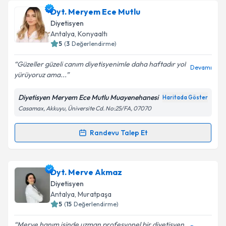
oluşturun. Size bu uzmandan randevu almanız için bir
Dyt. Meryem Ece Mutlu
takvim hazırlandığında e-posta ile bilgilendireceğiz.
Diyetisyen
E-posta Adresiniz
Antalya
, Konyaaltı
5
(
3
Değerlendirme)
Güzeller güzeli canım diyetisyenimle daha haftadır yol
Devamı
yürüyoruz ama...
Kişisel verilerimin işlenmesine ilişkin
Aydınlatma
Metni
'ni okudum ve kişisel verilerimin belirtilen
Diyetisyen Meryem Ece Mutlu Muayenehanesi
Haritada Göster
kapsamda işlenmesini kabul ediyorum.
Casamax, Akkuyu, Üniversite Cd. No:25/FA, 07070
Takvim Talebini Gönder
Randevu Talep Et
Randevu Takvimi Talebi
Dyt. Meryem Ece Mutlu
için randevu takvimi talebi
Dyt. Merve Akmaz
oluşturun. Size bu uzmandan randevu almanız için bir
Diyetisyen
takvim hazırlandığında e-posta ile bilgilendireceğiz.
Antalya
, Muratpaşa
5
(
15
Değerlendirme)
E-posta Adresiniz
Merve hanım işinde uzman profesyonel bir diyetisyen