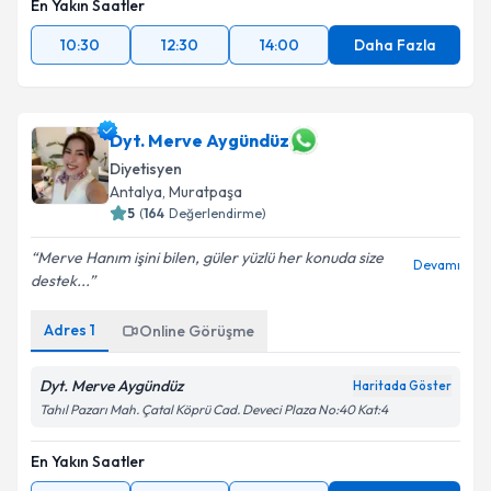
En Yakın Saatler
10:30
12:30
14:00
Daha Fazla
Dyt. Merve Aygündüz
Diyetisyen
Antalya
, Muratpaşa
5
(
164
Değerlendirme)
Merve Hanım işini bilen, güler yüzlü her konuda size
Devamı
destek...
Adres
1
Online Görüşme
Dyt. Merve Aygündüz
Haritada Göster
Tahıl Pazarı Mah. Çatal Köprü Cad. Deveci Plaza No:40 Kat:4
En Yakın Saatler