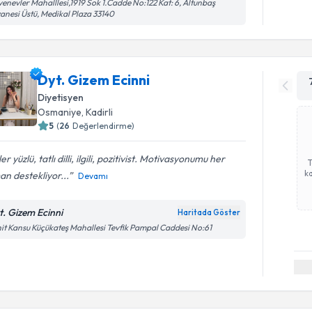
enevler Mahalllesi,1919 Sok 1.Cadde No:122 Kat: 6, Altunbaş
anesi Üstü, Medikal Plaza 33140
Dyt. Gizem Ecinni
Diyetisyen
Osmaniye
, Kadirli
5
(
26
Değerlendirme)
er yüzlü, tatlı dilli, ilgili, pozitivist. Motivasyonumu her
ka
n destekliyor...
Devamı
t. Gizem Ecinni
Haritada Göster
it Kansu Küçükateş Mahallesi Tevfik Pampal Caddesi No:61