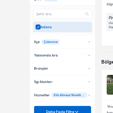
bilgi
Dyt
Güz
Adana
Kap
İlçe
Çukurova
Yakınımda Ara
Bölg
Branşlar
Konumuma yakın uzmanları
Çukurova
göster
Seyhan
İlgi Alanları
Hizmetler
Kilo Almaya Yönelik Beslenme
Diyetisyen
Ana
Mezuniyet
Ağırlık Yönetimi
Daha Fazla Filtre
hanı