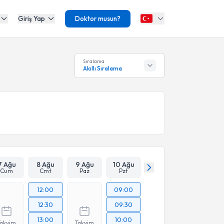
Giriş Yap
Doktor musun?
Sıralama
Akıllı Sıralama
7 Ağu
8 Ağu
9 Ağu
10 Ağu
Cum
Cmt
Paz
Pzt
12:00
09:00
12:30
09:30
13:00
10:00
Takvim
Takvim