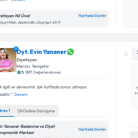
Kişisel
okudum
yetisyen Nil Ünal
Haritada Göster
işlenm
ilyurt Mah. Atatürk Blv. Ünal Apt. 69/9
Dyt. Evin Yananer
Diyetisyen
Mersin
, Yenişehir
5
(
517
Değerlendirme)
 ilgili ve deneyimli. Ipk haftada sonuc almaya
ka
ladim.
Devamı
dres
1
Online Görüşme
in Yananer Beslenme ve Diyet
Haritada Göster
nışmanlık Merkezi