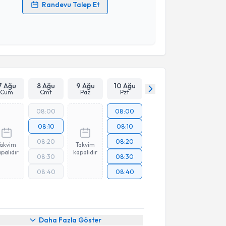
Randevu Talep Et
 verilerimin işlenmesine ilişkin
Aydınlatma Metni
'ni
 ve kişisel verilerimin belirtilen kapsamda
esini kabul ediyorum.
Takvim Talebini Gönder
7 Ağu
8 Ağu
9 Ağu
10 Ağu
Cum
Cmt
Paz
Pzt
08:00
08:00
08:10
08:10
08:20
08:20
Takvim
Takvim
palıdır
kapalıdır
08:30
08:30
08:40
08:40
Daha Fazla Göster