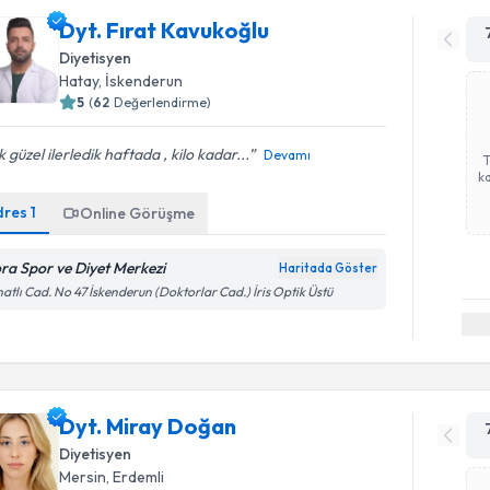
Dyt. Fırat Kavukoğlu
Diyetisyen
Hatay
, İskenderun
5
(
62
Değerlendirme)
 güzel ilerledik haftada , kilo kadar...
Devamı
ka
dres
1
Online Görüşme
ora Spor ve Diyet Merkezi
Haritada Göster
atlı Cad. No 47 İskenderun (Doktorlar Cad.) İris Optik Üstü
Dyt. Miray Doğan
Diyetisyen
Mersin
, Erdemli