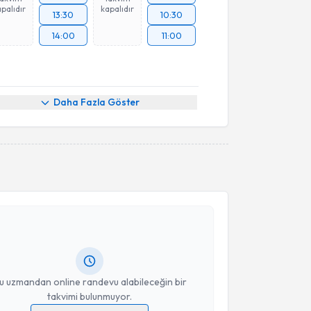
palıdır
kapalıdır
13:30
10:30
14:00
11:00
Daha Fazla Göster
akvimi Talebi
nal
için randevu takvimi talebi oluşturun. Size bu
ndevu almanız için bir takvim hazırlandığında e-
lgilendireceğiz.
resiniz
u uzmandan online randevu alabileceğin bir
takvimi bulunmuyor.