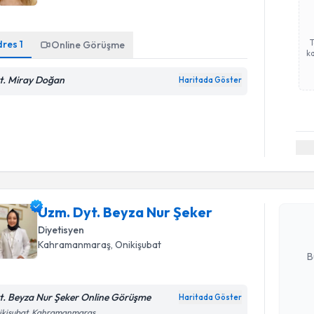
dres
1
Online Görüşme
ka
t. Miray Doğan
Haritada Göster
Randevu T
Uzm. Dyt.
oluşturun. 
Uzm. Dyt. Beyza Nur Şeker
hazırlandığ
Diyetisyen
E-posta Ad
Kahramanmaraş
, Onikişubat
B
t. Beyza Nur Şeker Online Görüşme
Haritada Göster
Kişisel
ikişubat, Kahramanmaraş