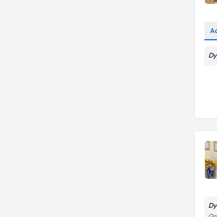
A
Dy
Dy
On