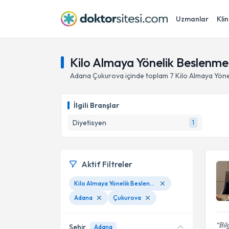
Uzmanlar
Klin
Kilo Almaya Yönelik Beslenm
Adana
Çukurova
içinde toplam
7
Kilo Almaya Yön
İlgili Branşlar
Diyetisyen
1
Aktif Filtreler
Kilo Almaya Yönelik Beslenme
Adana
Çukurova
Bil
Şehir
Adana