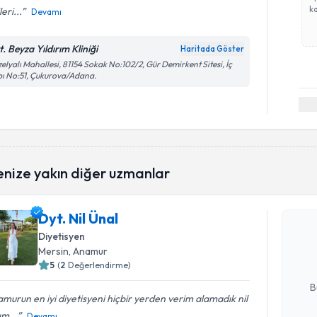
ka
leri...
Devamı
. Beyza Yıldırım Kliniği
Haritada Göster
elyalı Mahallesi, 81154 Sokak No:102/2, Gür Demirkent Sitesi, İç
ı No:51, Çukurova/Adana.
Randevu T
enize yakın diğer uzmanlar
Dyt. Nil Ü
Dyt. Nil Ünal
uzmandan ra
Diyetisyen
posta ile bi
Mersin
, Anamur
5
(
2
Değerlendirme)
E-posta Ad
B
murun en iyi diyetisyeni hiçbir yerden verim alamadık nil
m...
Devamı