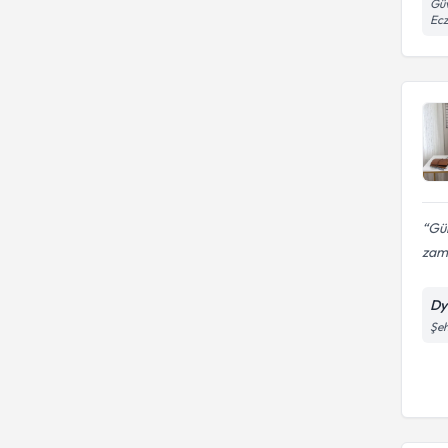
Güv
Ecz
Gül
zama
Dy
Şeh