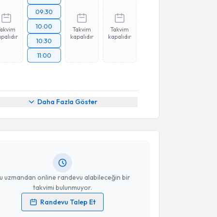
09:30
10:00
Takvim
Takvim
Takvim
palıdır
kapalıdır
kapalıdır
10:30
11:00
akvimi Talebi
Daha Fazla Göster
 Beyza Nur Şeker
için randevu takvimi talebi
Size bu uzmandan randevu almanız için bir takvim
ında e-posta ile bilgilendireceğiz.
resiniz
u uzmandan online randevu alabileceğin bir
takvimi bulunmuyor.
Randevu Talep Et
 verilerimin işlenmesine ilişkin
Aydınlatma Metni
'ni