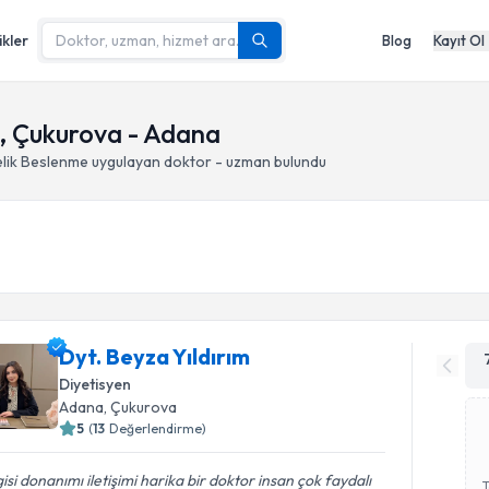
ikler
Blog
Kayıt Ol
e, Çukurova - Adana
elik Beslenme
uygulayan doktor - uzman bulundu
Dyt. Beyza Yıldırım
Diyetisyen
Adana
, Çukurova
5
(
13
Değerlendirme)
gisi donanımı iletişimi harika bir doktor insan çok faydalı