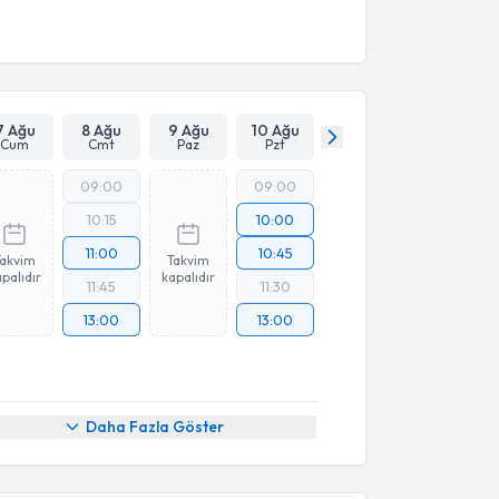
7 Ağu
8 Ağu
9 Ağu
10 Ağu
Cum
Cmt
Paz
Pzt
09:00
09:00
10:15
10:00
11:00
10:45
Takvim
Takvim
palıdır
kapalıdır
11:45
11:30
13:00
13:00
Daha Fazla Göster