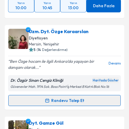
Yarın
Yarın
Yarın
Takvim Talebini Gönder
Daha Fazla
10:00
10:45
13:00
Uzm. Dyt. Özge Karaarslan
Diyetisyen
Mersin
, Yenişehir
5
(
14
Değerlendirme)
Ben Özge hocam ile ilgili Ankara’da yaşayan bir
Devamı
danışanı olarak...
Dr. Özgür Sinan Cengiz Kliniği
Haritada Göster
Güvenevler Mah. 1914 Sok. Boss Point İş Merkezi B Kat:4 Blok No:16
Randevu Talep Et
Randevu Takvimi Talebi
Uzm. Dyt. Özge Karaarslan
için randevu takvimi
Dyt. Gamze Gül
talebi oluşturun. Size bu uzmandan randevu almanız