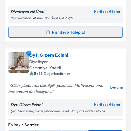
Diyetisyen Nil Ünal
Haritada Göster
Kişisel verilerimin işlenmesine ilişkin
Aydınlatma
Yeşilyurt Mah. Atatürk Blv. Ünal Apt. 69/9
Metni
'ni okudum ve kişisel verilerimin belirtilen
kapsamda işlenmesini kabul ediyorum.
Randevu Talep Et
Randevu Takvimi Talebi
Takvim Talebini Gönder
Dyt. Nil Ünal
için randevu takvimi talebi oluşturun.
Dyt. Gizem Ecinni
Size bu uzmandan randevu almanız için bir takvim
Diyetisyen
hazırlandığında e-posta ile bilgilendireceğiz.
Osmaniye
, Kadirli
5
(
26
Değerlendirme)
E-posta Adresiniz
Güler yüzlü, tatlı dilli, ilgili, pozitivist. Motivasyonumu
Devamı
her zaman destekliyor...
Dyt. Gizem Ecinni
Haritada Göster
Kişisel verilerimin işlenmesine ilişkin
Aydınlatma
Şehit Kansu Küçükateş Mahallesi Tevfik Pampal Caddesi No:61
Metni
'ni okudum ve kişisel verilerimin belirtilen
kapsamda işlenmesini kabul ediyorum.
En Yakın Saatler