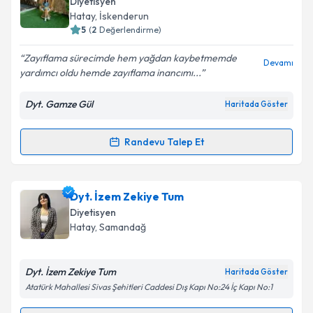
Diyetisyen
için bir takvim hazırlandığında e-posta ile
Hatay
, İskenderun
bilgilendireceğiz.
5
(
2
Değerlendirme)
E-posta Adresiniz
Zayıflama sürecimde hem yağdan kaybetmemde
Devamı
yardımcı oldu hemde zayıflama inancımı...
Dyt. Gamze Gül
Haritada Göster
Kişisel verilerimin işlenmesine ilişkin
Aydınlatma
Metni
'ni okudum ve kişisel verilerimin belirtilen
Randevu Talep Et
Randevu Takvimi Talebi
kapsamda işlenmesini kabul ediyorum.
Takvim Talebini Gönder
Dyt. Gamze Gül
için randevu takvimi talebi oluşturun.
Dyt. İzem Zekiye Tum
Size bu uzmandan randevu almanız için bir takvim
Diyetisyen
hazırlandığında e-posta ile bilgilendireceğiz.
Hatay
, Samandağ
E-posta Adresiniz
Dyt. İzem Zekiye Tum
Haritada Göster
Atatürk Mahallesi Sivas Şehitleri Caddesi Dış Kapı No:24 İç Kapı No:1