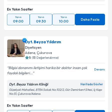
En Yakın Saatler
Yarın
Yarın
Yarın
Daha Fazla
09:00
09:30
10:00
Dyt. Beyza Yıldırım
Diyetisyen
Adana
, Çukurova
5
(
13
Değerlendirme)
Bilgisi donanımı iletişimi harika bir doktor insan çok
Devamı
faydalı bilgileri...
Dyt. Beyza Yıldırım Kliniği
Haritada Göster
Güzelyalı Mahallesi, 81154 Sokak No:102/2, Gür Demirkent Sitesi, İç Kapı
No:51, Çukurova/Adana.
En Yakın Saatler