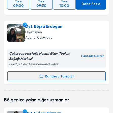
Yarın
Yarın
Yarın
Daha Fazla
09:00
09:30
10:00
Dyt. Büşra Erdogan
Diyetisyen
Adana
, Çukurova
Çukurova Mustafa Necati Gizer Toplum
Haritada Göster
Sağlığı Merkezi
Belediye Evleri Mahallesi 84173 Sokak
Randevu Talep Et
Randevu Takvimi Talebi
Dyt. Büşra Erdogan
için randevu takvimi talebi
Bölgenize yakın diğer uzmanlar
oluşturun. Size bu uzmandan randevu almanız için bir
takvim hazırlandığında e-posta ile bilgilendireceğiz.