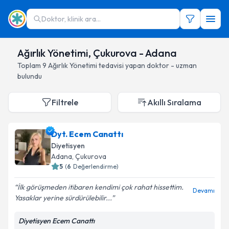
Doktor, klinik ara...
Ağırlık Yönetimi, Çukurova - Adana
Toplam
9
Ağırlık Yönetimi
tedavisi yapan doktor - uzman
bulundu
Filtrele
Akıllı Sıralama
Dyt. Ecem Canattı
Diyetisyen
Adana
, Çukurova
5
(
6
Değerlendirme)
İlk görüşmeden itibaren kendimi çok rahat hissettim.
Devamı
Yasaklar yerine sürdürülebilir...
Diyetisyen Ecem Canattı