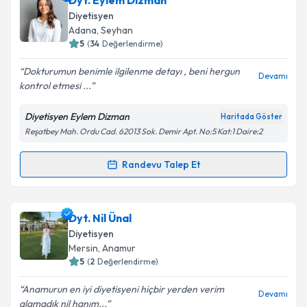
Dyt. Eylem Dizman
E-posta Adresiniz
Diyetisyen
Adana
, Seyhan
5
(
34
Değerlendirme)
Dokturumun benimle ilgilenme detayı , beni hergun
Kişisel verilerimin işlenmesine ilişkin
Aydınlatma
Devamı
kontrol etmesi ...
Metni
'ni okudum ve kişisel verilerimin belirtilen
kapsamda işlenmesini kabul ediyorum.
Diyetisyen Eylem Dizman
Haritada Göster
Reşatbey Mah. Ordu Cad. 62013 Sok. Demir Apt. No:5 Kat:1 Daire:2
Takvim Talebini Gönder
Randevu Talep Et
Randevu Takvimi Talebi
Dyt. Eylem Dizman
için randevu takvimi talebi
Dyt. Nil Ünal
oluşturun. Size bu uzmandan randevu almanız için bir
Diyetisyen
takvim hazırlandığında e-posta ile bilgilendireceğiz.
Mersin
, Anamur
5
(
2
Değerlendirme)
E-posta Adresiniz
Anamurun en iyi diyetisyeni hiçbir yerden verim
Devamı
alamadık nil hanım...