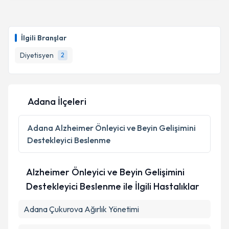
Dyt. Büşra Erdogan
için randevu takvimi talebi
oluşturun. Size bu uzmandan randevu almanız için bir
İlgili Branşlar
takvim hazırlandığında e-posta ile bilgilendireceğiz.
Diyetisyen
2
E-posta Adresiniz
Adana İlçeleri
Kişisel verilerimin işlenmesine ilişkin
Aydınlatma
Metni
'ni okudum ve kişisel verilerimin belirtilen
Adana
Alzheimer Önleyici ve Beyin Gelişimini
kapsamda işlenmesini kabul ediyorum.
Destekleyici Beslenme
Takvim Talebini Gönder
Alzheimer Önleyici ve Beyin Gelişimini
Destekleyici Beslenme ile İlgili Hastalıklar
Adana Çukurova Ağırlık Yönetimi