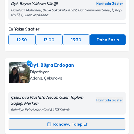
Dyt. Beyza Yıldırım Kliniği
Haritada Göster
Güzelyalı Mahallesi, 81154 Sokak No:102/2, Gür Demirkent Sitesi, İç Kapı
No:51, Çukurova/Adana.
En Yakın Saatler
12:30
13:00
13:30
Daha Fazla
Dyt. Büşra Erdogan
Diyetisyen
Adana
, Çukurova
Çukurova Mustafa Necati Gizer Toplum
Haritada Göster
Sağlığı Merkezi
Belediye Evleri Mahallesi 84173 Sokak
Randevu Talep Et
Randevu Takvimi Talebi