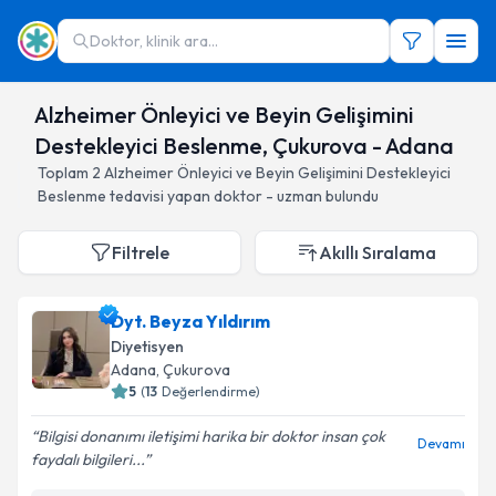
Doktor, klinik ara...
Alzheimer Önleyici ve Beyin Gelişimini
Destekleyici Beslenme, Çukurova - Adana
Toplam
2
Alzheimer Önleyici ve Beyin Gelişimini Destekleyici
Beslenme
tedavisi yapan doktor - uzman bulundu
Filtrele
Akıllı Sıralama
Dyt. Beyza Yıldırım
Diyetisyen
Adana
, Çukurova
5
(
13
Değerlendirme)
Bilgisi donanımı iletişimi harika bir doktor insan çok
Devamı
faydalı bilgileri...