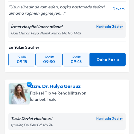
Uzun süredir devam eden, başka hastanede tedavi
Devamı
almama rağmen geçmeyen...
İrmet Hospital International
Haritada Göster
Gazi Osman Paşa, Namık Kemal Blv. No:17-21
En Yakın Saatler
10 Ağu
10 Ağu
10 Ağu
Daha Fazla
09:15
09:30
09:45
Uzm. Dr. Hülya Gürbüz
Fiziksel Tıp ve Rehabilitasyon
İstanbul
,
Tuzla
Tuzla Devlet Hastanesi
Haritada Göster
İçmeler, Piri Reis Cd. No:74