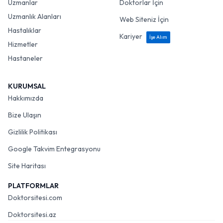
Uzmanlar
Doktorlar İçin
Uzmanlık Alanları
Web Siteniz İçin
Hastalıklar
Kariyer
İşe Alım
Hizmetler
Hastaneler
KURUMSAL
Hakkımızda
Bize Ulaşın
Gizlilik Politikası
Google Takvim Entegrasyonu
Site Haritası
PLATFORMLAR
Doktorsitesi.com
Doktorsitesi.az