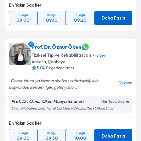
En Yakın Saatler
10 Ağu
10 Ağu
10 Ağu
Daha Fazla
09:00
09:10
09:20
Prof. Dr. Öznur Öken
Fiziksel Tıp ve Rehabilitasyon
+
1
diğer
Ankara
,
Çankaya
5
(
14
Değerlendirme)
Öznur Hoca'ya kızımın skolyoz rahatsızlığı için
Devamı
başvurduk kendisi ilgili, güleryüzlü...
Prof. Dr. Öznur Öken Muayenehanesi
Haritada Göster
Oran Mahallesi Zülfi Tigrel Caddesi 1/2 Kuzu Effect Office D:38
En Yakın Saatler
10 Ağu
10 Ağu
10 Ağu
Daha Fazla
09:00
09:30
10:00