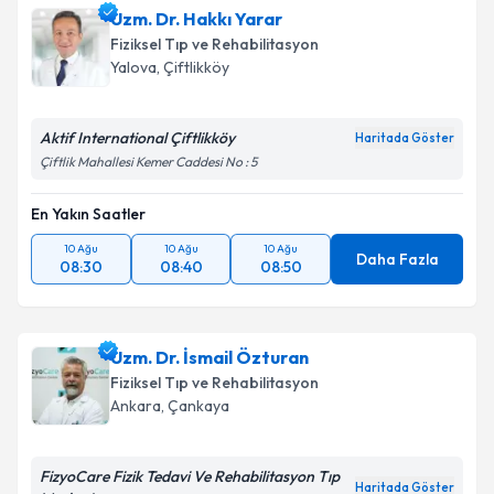
Uzm. Dr. Hakkı Yarar
Fiziksel Tıp ve Rehabilitasyon
Yalova
,
Çiftlikköy
Aktif International Çiftlikköy
Haritada Göster
Çiftlik Mahallesi Kemer Caddesi No : 5
En Yakın Saatler
10 Ağu
10 Ağu
10 Ağu
Daha Fazla
08:30
08:40
08:50
Uzm. Dr. İsmail Özturan
Fiziksel Tıp ve Rehabilitasyon
Ankara
,
Çankaya
FizyoCare Fizik Tedavi Ve Rehabilitasyon Tıp
Haritada Göster