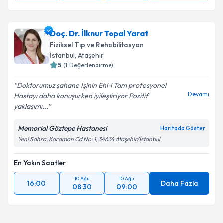
Doç. Dr. İlknur Topal Yarat
Fiziksel Tıp ve Rehabilitasyon
İstanbul
,
Ataşehir
5
(
1
Değerlendirme)
Doktorumuz şahane İşinin Ehl-i Tam profesyonel
Devamı
Hastayı daha konuşurken iyileştiriyor Pozitif
yaklaşımı...
Memorial Göztepe Hastanesi
Haritada Göster
Yeni Sahra, Karaman Cd No: 1, 34634 Ataşehir/İstanbul
En Yakın Saatler
10 Ağu
10 Ağu
16:00
Daha Fazla
08:30
09:00