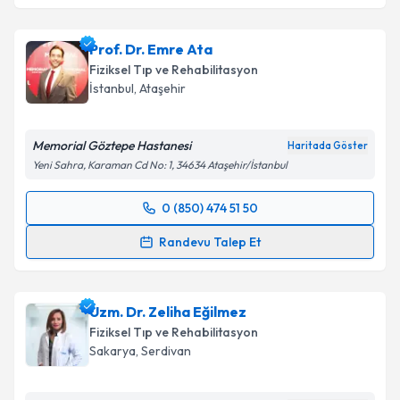
Prof. Dr. Emre Ata
Fiziksel Tıp ve Rehabilitasyon
İstanbul
,
Ataşehir
Memorial Göztepe Hastanesi
Haritada Göster
Yeni Sahra, Karaman Cd No: 1, 34634 Ataşehir/İstanbul
0 (850) 474 51 50
Randevu Takvimi Talebi
Randevu Talep Et
Prof. Dr. Emre Ata
için randevu takvimi talebi
oluşturun. Size bu uzmandan randevu almanız için bir
Uzm. Dr. Zeliha Eğilmez
takvim hazırlandığında e-posta ile bilgilendireceğiz.
Fiziksel Tıp ve Rehabilitasyon
E-posta Adresiniz
Sakarya
,
Serdivan