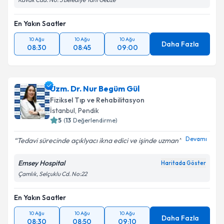
En Yakın Saatler
10 Ağu
10 Ağu
10 Ağu
Daha Fazla
08:30
08:45
09:00
Uzm. Dr. Nur Begüm Gül
Fiziksel Tıp ve Rehabilitasyon
İstanbul
,
Pendik
5
(
13
Değerlendirme)
Devamı
Tedavi sürecinde açıklyacı ikna edici ve işinde uzman
Emsey Hospital
Haritada Göster
Çamlık, Selçuklu Cd. No:22
En Yakın Saatler
10 Ağu
10 Ağu
10 Ağu
Daha Fazla
08:30
08:50
09:10