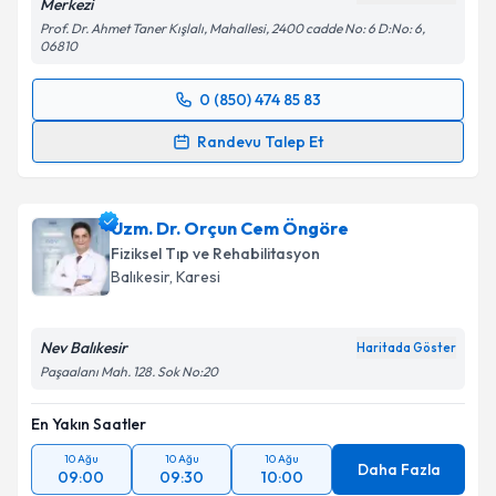
Merkezi
Prof. Dr. Ahmet Taner Kışlalı, Mahallesi, 2400 cadde No: 6 D:No: 6,
06810
0 (850) 474 85 83
Randevu Takvimi Talebi
Randevu Talep Et
Uzm. Dr. İsmail Özturan
için randevu takvimi talebi
oluşturun. Size bu uzmandan randevu almanız için bir
Uzm. Dr. Orçun Cem Öngöre
takvim hazırlandığında e-posta ile bilgilendireceğiz.
Fiziksel Tıp ve Rehabilitasyon
E-posta Adresiniz
Balıkesir
,
Karesi
Nev Balıkesir
Haritada Göster
Paşaalanı Mah. 128. Sok No:20
Kişisel verilerimin işlenmesine ilişkin
Aydınlatma
Metni
'ni okudum ve kişisel verilerimin belirtilen
En Yakın Saatler
kapsamda işlenmesini kabul ediyorum.
10 Ağu
10 Ağu
10 Ağu
Daha Fazla
09:00
09:30
10:00
Takvim Talebini Gönder