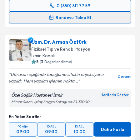
0 (850) 811 77 59
Randevu Takvimi Talebi
Randevu Talep Et
Uzm. Dr. Hülya Gürbüz
için randevu takvimi talebi
oluşturun. Size bu uzmandan randevu almanız için bir
Uzm. Dr. Arman Öztürk
takvim hazırlandığında e-posta ile bilgilendireceğiz.
Fiziksel Tıp ve Rehabilitasyon
E-posta Adresiniz
İzmir
,
Konak
5
(
3
Değerlendirme)
Ultrason eşliğinde topuğuma sitokin enjeksiyonu
Devamı
yapıldı. Hem yapılan işlemin nokta...
Kişisel verilerimin işlenmesine ilişkin
Aydınlatma
Metni
'ni okudum ve kişisel verilerimin belirtilen
Özel Sağlık Hastanesi İzmir
Haritada Göster
kapsamda işlenmesini kabul ediyorum.
Mimar Sinan, Işılay Saygın Sokağı no:23, 35000
En Yakın Saatler
Takvim Talebini Gönder
10 Ağu
10 Ağu
10 Ağu
Daha Fazla
09:00
09:30
10:00