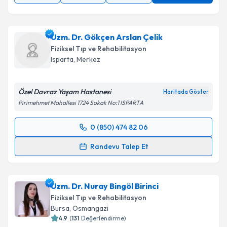
Uzm. Dr. Gökçen Arslan Çelik
Fiziksel Tıp ve Rehabilitasyon
Isparta
,
Merkez
Özel Davraz Yaşam Hastanesi
Haritada Göster
Pirimehmet Mahallesi 1724 Sokak No:1 ISPARTA
0 (850) 474 82 06
Randevu Takvimi Talebi
Randevu Talep Et
Uzm. Dr. Gökçen Arslan Çelik
için randevu takvimi
talebi oluşturun. Size bu uzmandan randevu almanız
Uzm. Dr. Nuray Bingöl Birinci
için bir takvim hazırlandığında e-posta ile
bilgilendireceğiz.
Fiziksel Tıp ve Rehabilitasyon
Bursa
,
Osmangazi
E-posta Adresiniz
4.9
(
131
Değerlendirme)