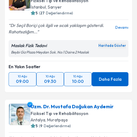
Fiziksel Tıp ve Rehabilitasyon
İstanbul
,
Sarıyer
5
(
27
Değerlendirme)
Dr Seçil Boriçi çok ilgili ve sıcak yaklaşım gösterdi.
Devamı
Rahatsızlığım...
Maslak Fizik Tedavi
Haritada Göster
Beybi Giz Plaza Meydan Sok. No:1 Daire:2 Maslak
En Yakın Saatler
10 Ağu
10 Ağu
10 Ağu
Daha Fazla
09:00
09:30
10:00
Uzm. Dr. Mustafa Doğukan Aydemir
Fiziksel Tıp ve Rehabilitasyon
Antalya
,
Muratpaşa
5
(
9
Değerlendirme)