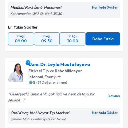
Medical Park İzmir Hastanesi
Haritada Göster
Kahramanlar, 1397. Sk. No:1, 35230
En Yakın Saatler
10 Ağu
10 Ağu
10 Ağu
Daha Fazla
09:00
09:30
10:00
Uzm. Dr. Leyla Mustafayeva
Fiziksel Tıp ve Rehabilitasyon
İstanbul
,
Esenyurt
5
(
51
Değerlendirme)
Güleryüzlü, işinin ehli, çok ilgili ve hem detaylı bir
Devamı
şekilde...
Özel Kıraç Yeni Hayat Tıp Merkezi
Haritada Göster
Şehitler Mah. Cumhuriyet Cad. No:86