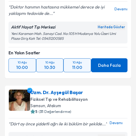
Doktor hanımın hastasına mükkemel derece de iyi
Devamı
yaklaşımı tedavide de...
Kişisel verilerimin işlenmesine ilişkin
Aydınlatma
Aktif Hayat Tıp Merkezi
Haritada Göster
Metni
'ni okudum ve kişisel verilerimin belirtilen
Yeni Karaman Mah. Sanayi Cad. No:105 H Mudanya Yolu Üzeri Umi
kapsamda işlenmesini kabul ediyorum.
Plaza Giriş Katı Tel: 05451200585
En Yakın Saatler
Takvim Talebini Gönder
10 Ağu
10 Ağu
10 Ağu
Daha Fazla
10:00
10:30
11:00
Uzm. Dr. Ayşegül Başar
Fiziksel Tıp ve Rehabilitasyon
Samsun
,
Atakum
5
(
31
Değerlendirme)
Devamı
Dört ay önce şiddetli ağrı ile iki büklüm bir şekilde...