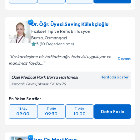
Dr. Öğr. Üyesi Sevinç Külekçioğlu
Fiziksel Tıp ve Rehabilitasyon
Bursa
,
Osmangazi
5
(
10
Değerlendirme)
Kız kardeşime bir haftadır ağrı tedavisi uyguluyor ve
Devamı
inanılmaz fayda...
Özel Medical Park Bursa Hastanesi
Haritada Göster
Kırcaali, Fevzi Çakmak Cd. No:76
En Yakın Saatler
11 Ağu
11 Ağu
11 Ağu
Daha Fazla
09:00
09:30
10:00
Uzm. Dr. Mert Kara