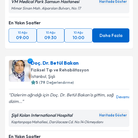
VM Medical Park Samsun Hastanesi
Haritada Göster
Mimar Sinan Mah. Alparslan Bulvarı, No: 17
En Yakın Saatler
10 Ağu
10 Ağu
10 Ağu
Daha Fazla
09:00
09:30
10:00
Doç. Dr. Betül Bakan
Fiziksel Tıp ve Rehabilitasyon
İstanbul
,
Şişli
5
(
79
Değerlendirme)
Dizlerim ağrıdığı için Doç. Dr. Betül Bakan’a gittim, sağ
Devamı
dizim...
Şişli Kolan International Hospital
Haritada Göster
Kaptanpaşa Mahallesi, Darülaceze Cd. No:14 Okmeydanı
En Yakın Saatler