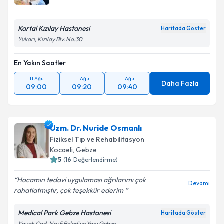
Kartal Kızılay Hastanesi
Haritada Göster
Yukarı, Kızılay Blv. No:30
En Yakın Saatler
11 Ağu
11 Ağu
11 Ağu
Daha Fazla
09:00
09:20
09:40
Uzm. Dr. Nuride Osmanlı
Fiziksel Tıp ve Rehabilitasyon
Kocaeli
,
Gebze
5
(
16
Değerlendirme)
Hocamın tedavi uygulaması ağrılarımı çok
Devamı
rahatlatmıştır, çok teşekkür ederim ️
Medical Park Gebze Hastanesi
Haritada Göster
Kavak Cad. No: 5 Belediye Yanı Gebze