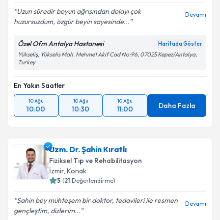
Uzun süredir boyun ağrısından dolayı çok
Devamı
huzursuzdum, özgür beyin sayesinde...
Özel Ofm Antalya Hastanesi
Haritada Göster
Yükseliş, Yükselis Mah. Mehmet Akif Cad No:96, 07025 Kepez/Antalya,
Turkey
En Yakın Saatler
10 Ağu
10 Ağu
10 Ağu
Daha Fazla
10:00
10:30
11:00
Uzm. Dr. Şahin Kıratlı
Fiziksel Tıp ve Rehabilitasyon
İzmir
,
Konak
5
(
21
Değerlendirme)
Şahin bey muhteşem bir doktor, tedavileri ile resmen
Devamı
gençleştim, dizlerim...