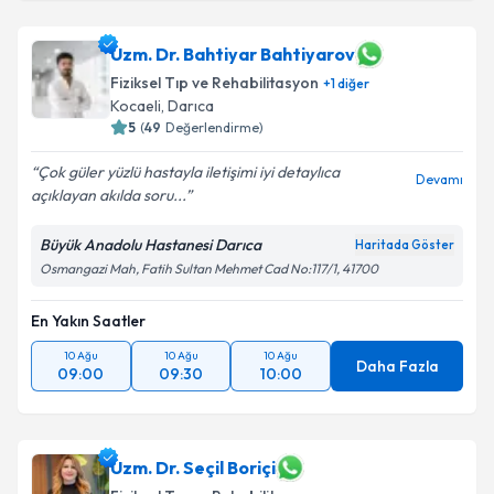
Uzm. Dr. Bahtiyar Bahtiyarov
Fiziksel Tıp ve Rehabilitasyon
+
1
diğer
Kocaeli
,
Darıca
5
(
49
Değerlendirme)
Çok güler yüzlü hastayla iletişimi iyi detaylıca
Devamı
açıklayan akılda soru...
Büyük Anadolu Hastanesi Darıca
Haritada Göster
Osmangazi Mah, Fatih Sultan Mehmet Cad No:117/1, 41700
En Yakın Saatler
10 Ağu
10 Ağu
10 Ağu
Daha Fazla
09:00
09:30
10:00
Uzm. Dr. Seçil Boriçi