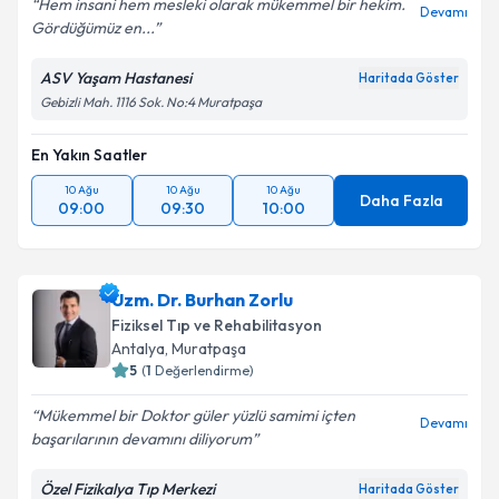
Hem insani hem mesleki olarak mükemmel bir hekim.
Devamı
Gördüğümüz en...
ASV Yaşam Hastanesi
Haritada Göster
Gebizli Mah. 1116 Sok. No:4 Muratpaşa
En Yakın Saatler
10 Ağu
10 Ağu
10 Ağu
Daha Fazla
09:00
09:30
10:00
Uzm. Dr. Burhan Zorlu
Fiziksel Tıp ve Rehabilitasyon
Antalya
,
Muratpaşa
5
(
1
Değerlendirme)
Mükemmel bir Doktor güler yüzlü samimi içten
Devamı
başarılarının devamını diliyorum
Özel Fizikalya Tıp Merkezi
Haritada Göster