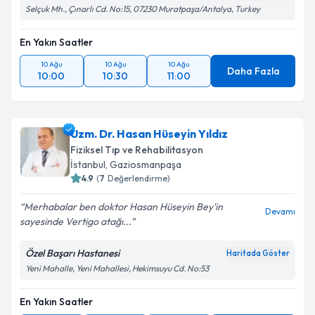
Selçuk Mh., Çınarlı Cd. No:15, 07230 Muratpaşa/Antalya, Turkey
En Yakın Saatler
10 Ağu
10 Ağu
10 Ağu
Daha Fazla
10:00
10:30
11:00
Uzm. Dr. Hasan Hüseyin Yıldız
Fiziksel Tıp ve Rehabilitasyon
İstanbul
,
Gaziosmanpaşa
4.9
(
7
Değerlendirme)
Merhabalar ben doktor Hasan Hüseyin Bey'in
Devamı
sayesinde Vertigo atağı...
Özel Başarı Hastanesi
Haritada Göster
Yeni Mahalle, Yeni Mahallesi, Hekimsuyu Cd. No:53
En Yakın Saatler