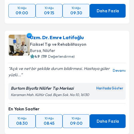
10 Ağu
10 Ağu
10 Ağu
Daha Fazla
09:00
09:15
09:30
Uzm. Dr. Emre Latifoğlu
Fiziksel Tıp ve Rehabilitasyon
Bursa
,
Nilüfer
4.9
(
119
Değerlendirme)
Açık ve net bir şekilde durum bildirmesi. Hastaya güler
Devamı
yüzlü...
Burtom Biyofiz Nilüfer Tıp Merkezi
Haritada Göster
Karaman Mah. Kültür Cad. Biçen Sok. No:10, 16130
En Yakın Saatler
10 Ağu
10 Ağu
10 Ağu
Daha Fazla
08:30
08:45
09:00