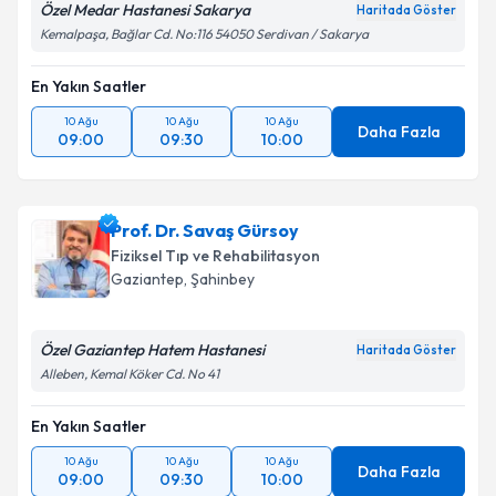
Özel Medar Hastanesi Sakarya
Haritada Göster
Kemalpaşa, Bağlar Cd. No:116 54050 Serdivan / Sakarya
Kişisel verilerimin işlenmesine ilişkin
Aydınlatma
Metni
'ni okudum ve kişisel verilerimin belirtilen
En Yakın Saatler
kapsamda işlenmesini kabul ediyorum.
10 Ağu
10 Ağu
10 Ağu
Daha Fazla
09:00
09:30
10:00
Takvim Talebini Gönder
Prof. Dr. Savaş Gürsoy
Fiziksel Tıp ve Rehabilitasyon
Gaziantep
,
Şahinbey
Özel Gaziantep Hatem Hastanesi
Haritada Göster
Alleben, Kemal Köker Cd. No 41
En Yakın Saatler
10 Ağu
10 Ağu
10 Ağu
Daha Fazla
09:00
09:30
10:00