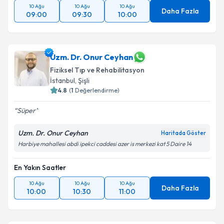
10 Ağu
10 Ağu
10 Ağu
Daha Fazla
09:00
09:30
10:00
Uzm. Dr. Onur Ceyhan
Fiziksel Tıp ve Rehabilitasyon
İstanbul
,
Şişli
4.8
(
1
Değerlendirme)
Süper
Uzm. Dr. Onur Ceyhan
Haritada Göster
Harbiye mahallesi abdi ipekci caddesi azer is merkezi kat 5 Daire 14
En Yakın Saatler
10 Ağu
10 Ağu
10 Ağu
Daha Fazla
10:00
10:30
11:00