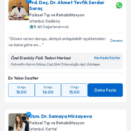
Yrd. Doç. Dr. Ahmet Tevfik Serdar
Saraç
Fiziksel Tıp ve Rehabilitasyon
İstanbul
,
Kadıköy
5
(
41
Değerlendirme)
Güven veren duruşu, detaylı anlaşılabilir açıklamaları
Devamı
ve bana göre en...
Özel Erenköy Fizik Tedavi Merkezi
Haritada Göster
Fahrettin Kerim Gökay Cad.264/3 Hacaloğlu Apt, Göztepe
En Yakın Saatler
10 Ağu
10 Ağu
17 Ağu
Daha Fazla
15:00
16:00
15:00
Uzm. Dr. Samaya Mirzayeva
Fiziksel Tıp ve Rehabilitasyon
İstanbul
,
Kartal