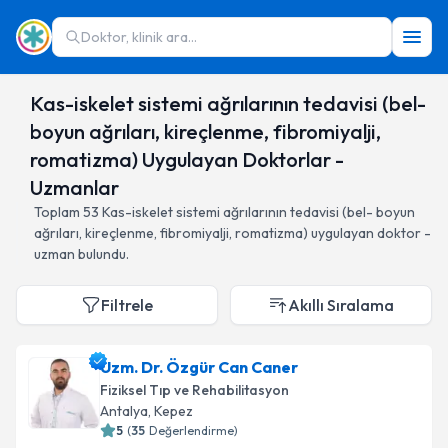
Doktor, klinik ara...
Kas-iskelet sistemi ağrılarının tedavisi (bel-
boyun ağrıları, kireçlenme, fibromiyalji,
romatizma) Uygulayan Doktorlar -
Uzmanlar
Toplam
53
Kas-iskelet sistemi ağrılarının tedavisi (bel- boyun
ağrıları, kireçlenme, fibromiyalji, romatizma)
uygulayan doktor -
uzman bulundu.
Filtrele
Akıllı Sıralama
Uzm. Dr. Özgür Can Caner
Fiziksel Tıp ve Rehabilitasyon
Antalya
,
Kepez
5
(
35
Değerlendirme)