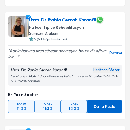
Uzm. Dr. Rabia Cerrah Karanfil
Fiziksel Tıp ve Rehabilitasyon
Samsun
,
Atakum
5
(
5
Değerlendirme)
Rabia hanıma uzun süredir geçmeyen bel ve diz ağrım
Devamı
için...
Uzm. Dr. Rabia Cerrah Karanfil
Haritada Göster
Cumhuriyet Mah. Adnan Menderes Bulv. Onuncu Sk Bina No: 327 K: 2 D:,
D:5, 55200 Samsun
En Yakın Saatler
10 Ağu
10 Ağu
10 Ağu
Daha Fazla
11:00
11:30
12:00