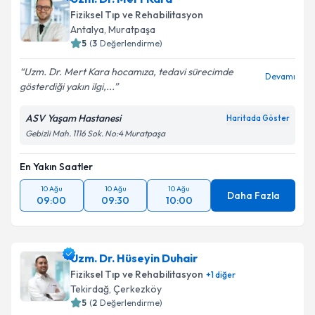
Fiziksel Tıp ve Rehabilitasyon
Antalya
,
Muratpaşa
5
(
3
Değerlendirme)
Uzm. Dr. Mert Kara hocamıza, tedavi sürecimde
Devamı
gösterdiği yakın ilgi,...
ASV Yaşam Hastanesi
Haritada Göster
Gebizli Mah. 1116 Sok. No:4 Muratpaşa
En Yakın Saatler
10 Ağu
10 Ağu
10 Ağu
Daha Fazla
09:00
09:30
10:00
Uzm. Dr. Hüseyin Duhair
Fiziksel Tıp ve Rehabilitasyon
+
1
diğer
Tekirdağ
,
Çerkezköy
5
(
2
Değerlendirme)