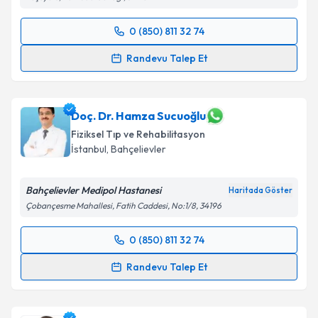
0 (850) 811 32 74
Randevu Takvimi Talebi
Randevu Talep Et
Prof. Dr. İlhan Karabekir
için randevu takvimi talebi
oluşturun. Size bu uzmandan randevu almanız için bir
takvim hazırlandığında e-posta ile bilgilendireceğiz.
Doç. Dr. Hamza Sucuoğlu
Fiziksel Tıp ve Rehabilitasyon
E-posta Adresiniz
İstanbul
,
Bahçelievler
Bahçelievler Medipol Hastanesi
Haritada Göster
Çobançesme Mahallesi, Fatih Caddesi, No:1/8, 34196
Kişisel verilerimin işlenmesine ilişkin
Aydınlatma
Metni
'ni okudum ve kişisel verilerimin belirtilen
0 (850) 811 32 74
kapsamda işlenmesini kabul ediyorum.
Randevu Takvimi Talebi
Randevu Talep Et
Takvim Talebini Gönder
Doç. Dr. Hamza Sucuoğlu
için randevu takvimi talebi
oluşturun. Size bu uzmandan randevu almanız için bir