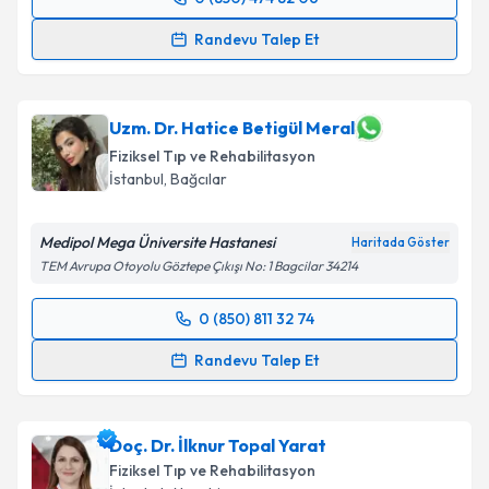
Randevu Takvimi Talebi
Randevu Talep Et
Takvim Talebini Gönder
Uzm. Dr. Gökçen Arslan Çelik
için randevu takvimi
talebi oluşturun. Size bu uzmandan randevu almanız
için bir takvim hazırlandığında e-posta ile
Uzm. Dr. Hatice Betigül Meral
bilgilendireceğiz.
Fiziksel Tıp ve Rehabilitasyon
İstanbul
,
Bağcılar
E-posta Adresiniz
Medipol Mega Üniversite Hastanesi
Haritada Göster
TEM Avrupa Otoyolu Göztepe Çıkışı No: 1 Bagcilar 34214
Kişisel verilerimin işlenmesine ilişkin
Aydınlatma
0 (850) 811 32 74
Metni
'ni okudum ve kişisel verilerimin belirtilen
Randevu Takvimi Talebi
kapsamda işlenmesini kabul ediyorum.
Randevu Talep Et
Uzm. Dr. Hatice Betigül Meral
için randevu takvimi
Takvim Talebini Gönder
talebi oluşturun. Size bu uzmandan randevu almanız
Doç. Dr. İlknur Topal Yarat
için bir takvim hazırlandığında e-posta ile
bilgilendireceğiz.
Fiziksel Tıp ve Rehabilitasyon