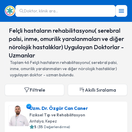
Doktor, klinik ara...
Felçli hastaların rehabilitasyonu( serebral
palsi, inme, omurilik yaralanmaları ve diğer
nörolojik hastalıklar) Uygulayan Doktorlar -
Uzmanlar
Toplam
46
Felçli hastaların rehabilitasyonu( serebral palsi,
inme, omurilik yaralanmaları ve diğer nörolojik hastalıklar)
uygulayan doktor - uzman bulundu.
Filtrele
Akıllı Sıralama
Uzm. Dr. Özgür Can Caner
Fiziksel Tıp ve Rehabilitasyon
Antalya
,
Kepez
5
(
35
Değerlendirme)