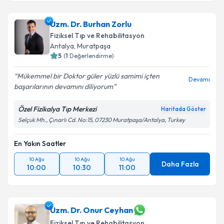
Uzm. Dr. Burhan Zorlu
Fiziksel Tıp ve Rehabilitasyon
Antalya
,
Muratpaşa
5
(
1
Değerlendirme)
Mükemmel bir Doktor güler yüzlü samimi içten
Devamı
başarılarının devamını diliyorum
Özel Fizikalya Tıp Merkezi
Haritada Göster
Selçuk Mh., Çınarlı Cd. No:15, 07230 Muratpaşa/Antalya, Turkey
En Yakın Saatler
10 Ağu
10 Ağu
10 Ağu
Daha Fazla
10:00
10:30
11:00
Uzm. Dr. Onur Ceyhan
Fiziksel Tıp ve Rehabilitasyon