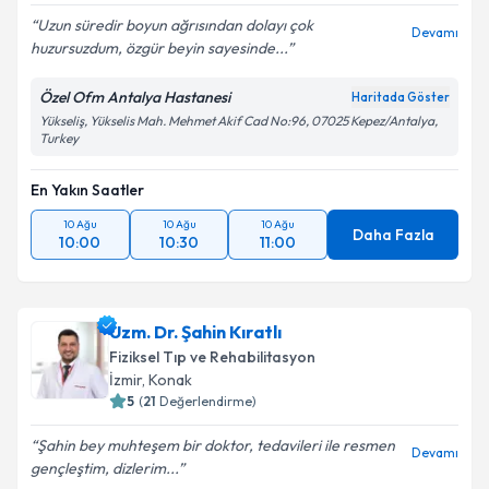
Uzun süredir boyun ağrısından dolayı çok
Devamı
huzursuzdum, özgür beyin sayesinde...
Özel Ofm Antalya Hastanesi
Haritada Göster
Yükseliş, Yükselis Mah. Mehmet Akif Cad No:96, 07025 Kepez/Antalya,
Turkey
En Yakın Saatler
10 Ağu
10 Ağu
10 Ağu
Daha Fazla
10:00
10:30
11:00
Uzm. Dr. Şahin Kıratlı
Fiziksel Tıp ve Rehabilitasyon
İzmir
,
Konak
5
(
21
Değerlendirme)
Şahin bey muhteşem bir doktor, tedavileri ile resmen
Devamı
gençleştim, dizlerim...