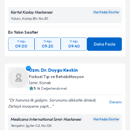
Kartal Kızılay Hastanesi
Haritada Göster
Yukarı, Kızılay Blv. No:30
Kişisel verilerimin işlenmesine ilişkin
Aydınlatma
Metni
'ni okudum ve kişisel verilerimin belirtilen
En Yakın Saatler
kapsamda işlenmesini kabul ediyorum.
11 Ağu
11 Ağu
11 Ağu
Daha Fazla
09:00
09:20
09:40
Takvim Talebini Gönder
Uzm. Dr. Duygu Keskin
Fiziksel Tıp ve Rehabilitasyon
İzmir
,
Konak
5
(
4
Değerlendirme)
Dr hanıma ilk gidişim. Sorunumu dikkatle dinledi,
Devamı
Detaylı muayene yaptı...
Medicana International İzmir Hastanesi
Haritada Göster
Yenişehir, İşçiler Cd. No:126