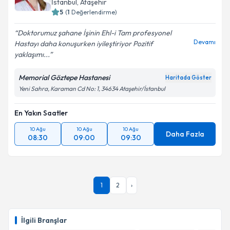
İstanbul
,
Ataşehir
E-posta Adresiniz
5
(
1
Değerlendirme)
Doktorumuz şahane İşinin Ehl-i Tam profesyonel
Devamı
Hastayı daha konuşurken iyileştiriyor Pozitif
yaklaşımı...
Kişisel verilerimin işlenmesine ilişkin
Aydınlatma
Metni
'ni okudum ve kişisel verilerimin belirtilen
Memorial Göztepe Hastanesi
Haritada Göster
kapsamda işlenmesini kabul ediyorum.
Yeni Sahra, Karaman Cd No: 1, 34634 Ataşehir/İstanbul
En Yakın Saatler
Takvim Talebini Gönder
10 Ağu
10 Ağu
10 Ağu
Daha Fazla
08:30
09:00
09:30
1
2
›
İlgili Branşlar