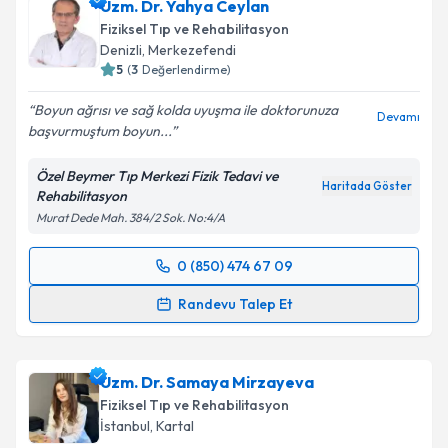
Uzm. Dr. Yahya Ceylan
takvim hazırlandığında e-posta ile bilgilendireceğiz.
Fiziksel Tıp ve Rehabilitasyon
E-posta Adresiniz
Denizli
,
Merkezefendi
5
(
3
Değerlendirme)
Boyun ağrısı ve sağ kolda uyuşma ile doktorunuza
Devamı
başvurmuştum boyun...
Kişisel verilerimin işlenmesine ilişkin
Aydınlatma
Metni
'ni okudum ve kişisel verilerimin belirtilen
Özel Beymer Tıp Merkezi Fizik Tedavi ve
kapsamda işlenmesini kabul ediyorum.
Haritada Göster
Rehabilitasyon
Murat Dede Mah. 384/2 Sok. No:4/A
Takvim Talebini Gönder
0 (850) 474 67 09
Randevu Takvimi Talebi
Randevu Talep Et
Uzm. Dr. Yahya Ceylan
için randevu takvimi talebi
oluşturun. Size bu uzmandan randevu almanız için bir
Uzm. Dr. Samaya Mirzayeva
takvim hazırlandığında e-posta ile bilgilendireceğiz.
Fiziksel Tıp ve Rehabilitasyon
E-posta Adresiniz
İstanbul
,
Kartal