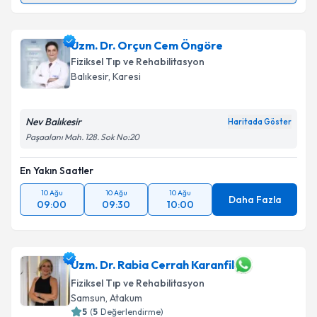
Uzm. Dr. İsmail Özturan
için randevu takvimi talebi
oluşturun. Size bu uzmandan randevu almanız için bir
Uzm. Dr. Orçun Cem Öngöre
takvim hazırlandığında e-posta ile bilgilendireceğiz.
Fiziksel Tıp ve Rehabilitasyon
E-posta Adresiniz
Balıkesir
,
Karesi
Nev Balıkesir
Haritada Göster
Paşaalanı Mah. 128. Sok No:20
Kişisel verilerimin işlenmesine ilişkin
Aydınlatma
Metni
'ni okudum ve kişisel verilerimin belirtilen
En Yakın Saatler
kapsamda işlenmesini kabul ediyorum.
10 Ağu
10 Ağu
10 Ağu
Daha Fazla
09:00
09:30
10:00
Takvim Talebini Gönder
Uzm. Dr. Rabia Cerrah Karanfil
Fiziksel Tıp ve Rehabilitasyon
Samsun
,
Atakum
5
(
5
Değerlendirme)