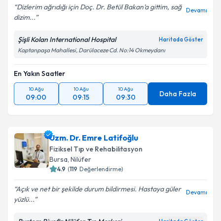
Dizlerim ağrıdığı için Doç. Dr. Betül Bakan’a gittim, sağ
Devamı
dizim...
Şişli Kolan International Hospital
Haritada Göster
Kaptanpaşa Mahallesi, Darülaceze Cd. No:14 Okmeydanı
En Yakın Saatler
10 Ağu
10 Ağu
10 Ağu
Daha Fazla
09:00
09:15
09:30
Uzm. Dr. Emre Latifoğlu
Fiziksel Tıp ve Rehabilitasyon
Bursa
,
Nilüfer
4.9
(
119
Değerlendirme)
Açık ve net bir şekilde durum bildirmesi. Hastaya güler
Devamı
yüzlü...