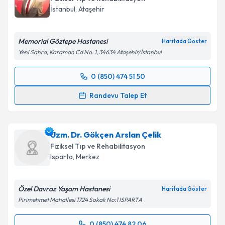
İstanbul
,
Ataşehir
Memorial Göztepe Hastanesi
Haritada Göster
Yeni Sahra, Karaman Cd No: 1, 34634 Ataşehir/İstanbul
0 (850) 474 51 50
Randevu Takvimi Talebi
Randevu Talep Et
Prof. Dr. Emre Ata
için randevu takvimi talebi
oluşturun. Size bu uzmandan randevu almanız için bir
Uzm. Dr. Gökçen Arslan Çelik
takvim hazırlandığında e-posta ile bilgilendireceğiz.
Fiziksel Tıp ve Rehabilitasyon
E-posta Adresiniz
Isparta
,
Merkez
Özel Davraz Yaşam Hastanesi
Haritada Göster
Pirimehmet Mahallesi 1724 Sokak No:1 ISPARTA
Kişisel verilerimin işlenmesine ilişkin
Aydınlatma
Metni
'ni okudum ve kişisel verilerimin belirtilen
0 (850) 474 82 06
kapsamda işlenmesini kabul ediyorum.