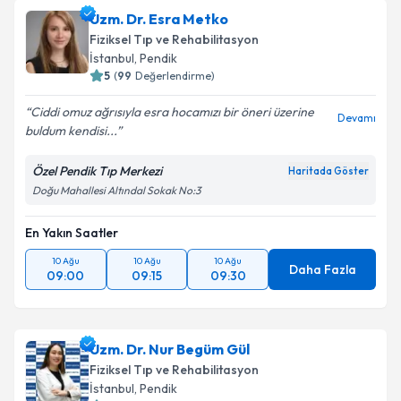
Uzm. Dr. Esra Metko
Fiziksel Tıp ve Rehabilitasyon
İstanbul
,
Pendik
5
(
99
Değerlendirme)
Ciddi omuz ağrısıyla esra hocamızı bir öneri üzerine
Devamı
buldum kendisi...
Özel Pendik Tıp Merkezi
Haritada Göster
Doğu Mahallesi Altındal Sokak No:3
En Yakın Saatler
10 Ağu
10 Ağu
10 Ağu
Daha Fazla
09:00
09:15
09:30
Uzm. Dr. Nur Begüm Gül
Fiziksel Tıp ve Rehabilitasyon
İstanbul
,
Pendik