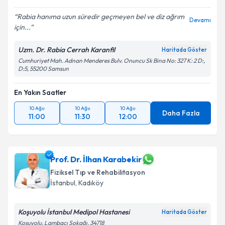
Rabia hanıma uzun süredir geçmeyen bel ve diz ağrım
Devamı
için...
Uzm. Dr. Rabia Cerrah Karanfil
Haritada Göster
Cumhuriyet Mah. Adnan Menderes Bulv. Onuncu Sk Bina No: 327 K: 2 D:,
D:5, 55200 Samsun
En Yakın Saatler
10 Ağu
10 Ağu
10 Ağu
Daha Fazla
11:00
11:30
12:00
Prof. Dr. İlhan Karabekir
Fiziksel Tıp ve Rehabilitasyon
İstanbul
,
Kadıköy
Koşuyolu İstanbul Medipol Hastanesi
Haritada Göster
Koşuyolu, Lambacı Sokağı, 34718