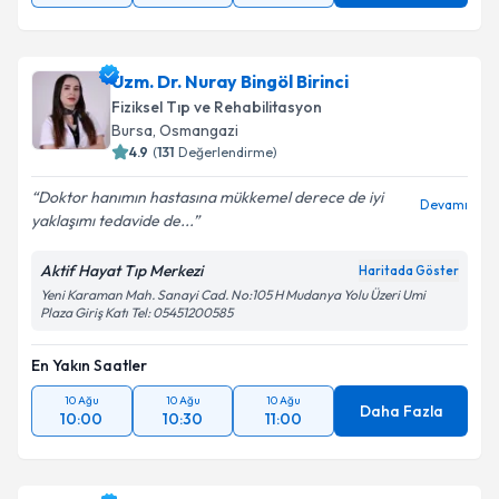
Uzm. Dr. Nuray Bingöl Birinci
Fiziksel Tıp ve Rehabilitasyon
Bursa
,
Osmangazi
4.9
(
131
Değerlendirme)
Doktor hanımın hastasına mükkemel derece de iyi
Devamı
yaklaşımı tedavide de...
Aktif Hayat Tıp Merkezi
Haritada Göster
Yeni Karaman Mah. Sanayi Cad. No:105 H Mudanya Yolu Üzeri Umi
Plaza Giriş Katı Tel: 05451200585
En Yakın Saatler
10 Ağu
10 Ağu
10 Ağu
Daha Fazla
10:00
10:30
11:00