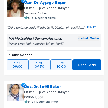
Uzm. Dr. Ayşegül Başar
Fiziksel Tıp ve Rehabilitasyon
Samsun
,
Atakum
5
(
31
Değerlendirme)
Devamı
Dört ay önce şiddetli ağrı ile iki büklüm bir şekilde...
VM Medical Park Samsun Hastanesi
Haritada Göster
Mimar Sinan Mah. Alparslan Bulvarı, No: 17
En Yakın Saatler
10 Ağu
10 Ağu
10 Ağu
Daha Fazla
09:00
09:30
10:00
Doç. Dr. Betül Bakan
Fiziksel Tıp ve Rehabilitasyon
İstanbul
,
Şişli
5
(
79
Değerlendirme)