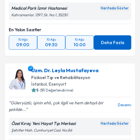
Medical Park İzmir Hastanesi
Haritada Göster
Kahramanlar, 1397. Sk. No:1, 35230
En Yakın Saatler
10 Ağu
10 Ağu
10 Ağu
Daha Fazla
09:00
09:30
10:00
Uzm. Dr. Leyla Mustafayeva
Fiziksel Tıp ve Rehabilitasyon
İstanbul
,
Esenyurt
5
(
51
Değerlendirme)
Güleryüzlü, işinin ehli, çok ilgili ve hem detaylı bir
Devamı
şekilde...
Özel Kıraç Yeni Hayat Tıp Merkezi
Haritada Göster
Şehitler Mah. Cumhuriyet Cad. No:86