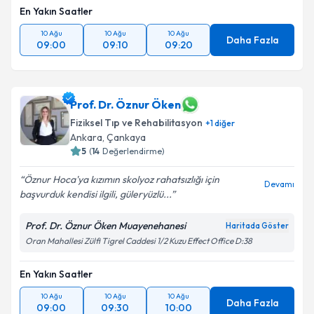
En Yakın Saatler
10 Ağu
10 Ağu
10 Ağu
Daha Fazla
09:00
09:10
09:20
Prof. Dr. Öznur Öken
Fiziksel Tıp ve Rehabilitasyon
+
1
diğer
Ankara
,
Çankaya
5
(
14
Değerlendirme)
Öznur Hoca'ya kızımın skolyoz rahatsızlığı için
Devamı
başvurduk kendisi ilgili, güleryüzlü...
Prof. Dr. Öznur Öken Muayenehanesi
Haritada Göster
Oran Mahallesi Zülfi Tigrel Caddesi 1/2 Kuzu Effect Office D:38
En Yakın Saatler
10 Ağu
10 Ağu
10 Ağu
Daha Fazla
09:00
09:30
10:00