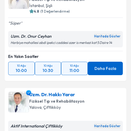
İstanbul
,
Şişli
4.8
(
1
Değerlendirme)
Süper
Uzm. Dr. Onur Ceyhan
Haritada Göster
Harbiye mahallesi abdi ipekci caddesi azer is merkezi kat 5 Daire 14
En Yakın Saatler
10 Ağu
10 Ağu
10 Ağu
Daha Fazla
10:00
10:30
11:00
Uzm. Dr. Hakkı Yarar
Fiziksel Tıp ve Rehabilitasyon
Yalova
,
Çiftlikköy
Aktif International Çiftlikköy
Haritada Göster