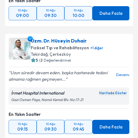
En Yakın Saatler
10 Ağu
10 Ağu
10 Ağu
Daha Fazla
09:00
09:30
10:00
Uzm. Dr. Hüseyin Duhair
Fiziksel Tıp ve Rehabilitasyon
+
1
diğer
Tekirdağ
,
Çerkezköy
5
(
2
Değerlendirme)
Uzun süredir devam eden, başka hastanede tedavi
Devamı
almama rağmen geçmeyen...
İrmet Hospital International
Haritada Göster
Gazi Osman Paşa, Namık Kemal Blv. No:17-21
En Yakın Saatler
10 Ağu
10 Ağu
10 Ağu
Daha Fazla
09:15
09:30
09:45