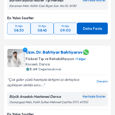
Burtom Biyofiz Nilüfer Tıp Merkezi
Haritada Göster
Karaman Mah. Kültür Cad. Biçen Sok. No:10, 16130
En Yakın Saatler
10 Ağu
10 Ağu
10 Ağu
Daha Fazla
08:30
08:45
09:00
Uzm. Dr. Bahtiyar Bahtiyarov
Fiziksel Tıp ve Rehabilitasyon
+
1
diğer
Kocaeli
,
Darıca
5
(
49
Değerlendirme)
Çok güler yüzlü hastayla iletişimi iyi detaylıca
Devamı
açıklayan akılda soru...
Büyük Anadolu Hastanesi Darıca
Haritada Göster
Osmangazi Mah, Fatih Sultan Mehmet Cad No:117/1, 41700
En Yakın Saatler