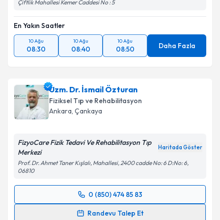
Çiftlik Mahallesi Kemer Caddesi No : 5
En Yakın Saatler
10 Ağu
10 Ağu
10 Ağu
Daha Fazla
08:30
08:40
08:50
Uzm. Dr. İsmail Özturan
Fiziksel Tıp ve Rehabilitasyon
Ankara
,
Çankaya
FizyoCare Fizik Tedavi Ve Rehabilitasyon Tıp
Haritada Göster
Merkezi
Prof. Dr. Ahmet Taner Kışlalı, Mahallesi, 2400 cadde No: 6 D:No: 6,
06810
0 (850) 474 85 83
Randevu Takvimi Talebi
Randevu Talep Et