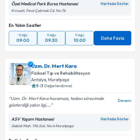
Özel Medical Park Bursa Hastanesi
Haritada Göster
Kırcaali, Fevzi Çakmak Cd. No:76
En Yakın Saatler
11 Ağu
11 Ağu
11 Ağu
Daha Fazla
09:00
09:30
10:00
Uzm. Dr. Mert Kara
Fiziksel Tıp ve Rehabilitasyon
Antalya
,
Muratpaşa
5
(
3
Değerlendirme)
Uzm. Dr. Mert Kara hocamıza, tedavi sürecimde
Devamı
gösterdiği yakın ilgi,...
ASV Yaşam Hastanesi
Haritada Göster
Gebizli Mah. 1116 Sok. No:4 Muratpaşa