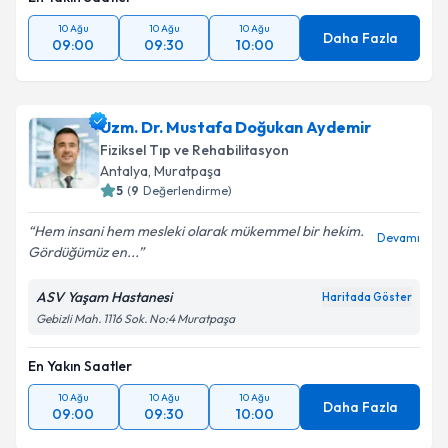
10 Ağu
10 Ağu
10 Ağu
Daha Fazla
09:00
09:30
10:00
Uzm. Dr. Mustafa Doğukan Aydemir
Fiziksel Tıp ve Rehabilitasyon
Antalya
,
Muratpaşa
5
(
9
Değerlendirme)
Hem insani hem mesleki olarak mükemmel bir hekim.
Devamı
Gördüğümüz en...
ASV Yaşam Hastanesi
Haritada Göster
Gebizli Mah. 1116 Sok. No:4 Muratpaşa
En Yakın Saatler
10 Ağu
10 Ağu
10 Ağu
Daha Fazla
09:00
09:30
10:00