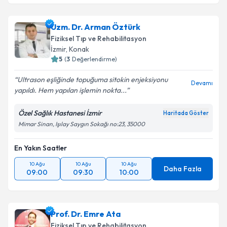
Uzm. Dr. Arman Öztürk
Fiziksel Tıp ve Rehabilitasyon
İzmir
,
Konak
5
(
3
Değerlendirme)
Ultrason eşliğinde topuğuma sitokin enjeksiyonu
Devamı
yapıldı. Hem yapılan işlemin nokta...
Özel Sağlık Hastanesi İzmir
Haritada Göster
Mimar Sinan, Işılay Saygın Sokağı no:23, 35000
En Yakın Saatler
10 Ağu
10 Ağu
10 Ağu
Daha Fazla
09:00
09:30
10:00
Prof. Dr. Emre Ata
Fiziksel Tıp ve Rehabilitasyon