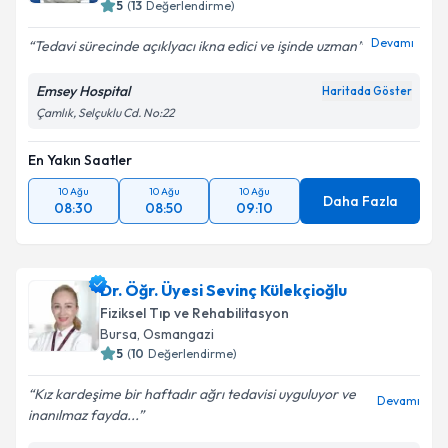
5
(
13
Değerlendirme)
Devamı
Tedavi sürecinde açıklyacı ikna edici ve işinde uzman
Emsey Hospital
Haritada Göster
Çamlık, Selçuklu Cd. No:22
En Yakın Saatler
10 Ağu
10 Ağu
10 Ağu
Daha Fazla
08:30
08:50
09:10
Dr. Öğr. Üyesi Sevinç Külekçioğlu
Fiziksel Tıp ve Rehabilitasyon
Bursa
,
Osmangazi
5
(
10
Değerlendirme)
Kız kardeşime bir haftadır ağrı tedavisi uyguluyor ve
Devamı
inanılmaz fayda...