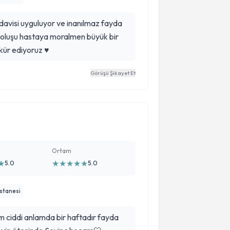
edavisi uyguluyor ve inanılmaz fayda
li oluşu hastaya moralmen büyük bir
ür ediyoruz ♥️
Görüşü Şikayet Et
Ortam
★
★
★
★
★
★
5.0
5.0
astanesi
ciddi anlamda bir haftadır fayda