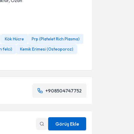
nktur, Ozon
Kök Hücre
Prp (Platelet Rich Plasma)
 felci)
Kemik Erimesi (Osteoporoz)
+908504747752
Görüş Ekle