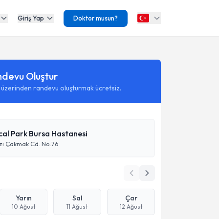
Giriş Yap
Doktor musun?
ndevu Oluştur
 üzerinden randevu oluşturmak ücretsiz.
cal Park Bursa Hastanesi
vzi Çakmak Cd. No:76
Yarın
Sal
Çar
10 Ağust
11 Ağust
12 Ağust