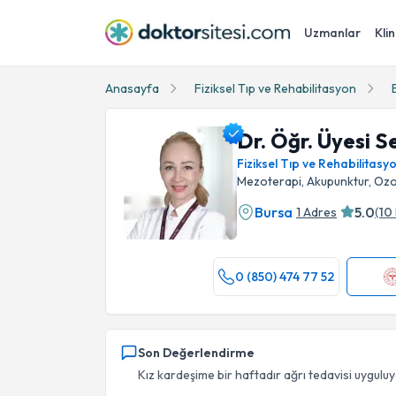
Uzmanlar
Klin
Anasayfa
Fiziksel Tıp ve Rehabilitasyon
Dr. Öğr. Üyesi S
Fiziksel Tıp ve Rehabilitasy
Mezoterapi, Akupunktur, Ozo
Bursa
5.0
1 Adres
(
10
Dr. Öğr. Üyesi Sevinç Külekçioğlu Profil Fotoğ
0 (850) 474 77 52
Son Değerlendirme
Kız kardeşime bir haftadır ağrı tedavisi uyguluy