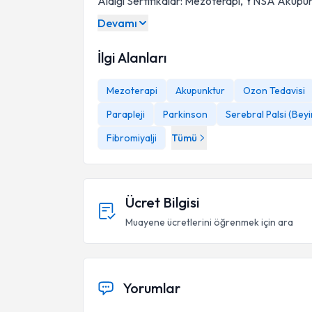
Aldığı Sertifikalar: Mezoterapi, YNSA Akupu
Devamı
İlgi Alanları
Mezoterapi
Akupunktur
Ozon Tedavisi
Parapleji
Parkinson
Serebral Palsi (Beyin
Fibromiyalji
Tümü
Ücret Bilgisi
Muayene ücretlerini öğrenmek için ara
Yorumlar