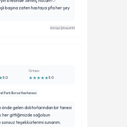
eyin ötesinde Sevinç hocam🤍
lı başına zaten hastaya şifa her şey
Görüşü Şikayet Et
Ortam
★
★
★
★
★
★
5.0
5.0
al Park Bursa Hastanesi
 önde gelen doktorlarından bir tanesi
ek her gittiğimizde sağolsun
e sonsuz teşekkürlerimi sunarım.