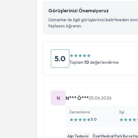
Görüşlerinizi Önemsiyoruz
Uzmanlar ile ilgili görüşlerinizi belirtmeden ön
fazlasını öğrenin.
★
★
★
★
★
5.0
Toplam
10
değerlendirme
N
N*** Ö***
25.06.2026
Zamanlama
İlgi
★
★
★
★
★
★
★
★
★
5.0
Ağrı Tedavisi
Özel Medical Park Bursa H