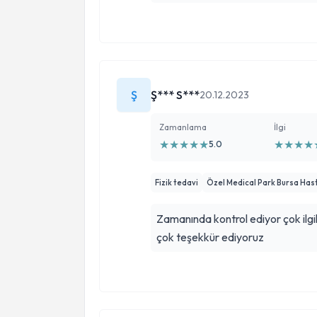
Ş
Ş*** S***
20.12.2023
Zamanlama
İlgi
★
★
★
★
★
★
★
★
★
5.0
Fizik tedavi
Özel Medical Park Bursa Has
Zamanında kontrol ediyor çok ilgi
çok teşekkür ediyoruz