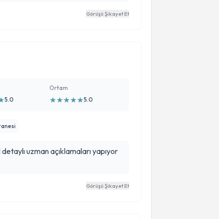
Görüşü Şikayet Et
Ortam
★
★
★
★
★
★
5.0
5.0
tanesi
l detaylı uzman açıklamaları yapıyor
Görüşü Şikayet Et