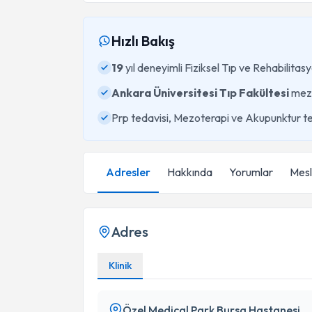
Hızlı Bakış
19
yıl deneyimli Fiziksel Tıp ve Rehabilita
Ankara Üniversitesi Tıp Fakültesi
mez
Prp tedavisi, Mezoterapi ve Akupunktur t
Adresler
Hakkında
Yorumlar
Mesle
Adres
Klinik
Özel Medical Park Bursa Hastanesi