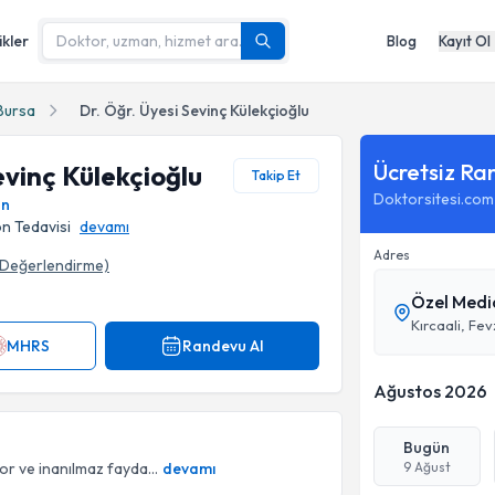
ikler
Blog
Kayıt Ol
Bursa
Dr. Öğr. Üyesi Sevinç Külekçioğlu
Ücretsiz Ra
evinç Külekçioğlu
Takip Et
Doktorsitesi.com
on
n Tedavisi
devamı
Adres
Değerlendirme)
Özel Medi
rafı
Kırcaali, Fe
MHRS
Randevu Al
Ağustos 2026
Bugün
or ve inanılmaz fayda...
devamı
9 Ağust