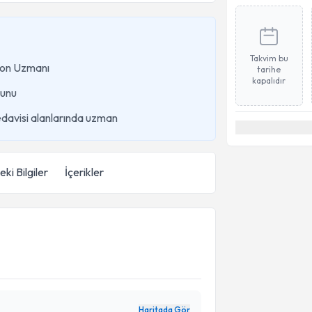
Takvim bu
syon Uzmanı
tarihe
kapalıdır
unu
edavisi alanlarında uzman
ki Bilgiler
İçerikler
Haritada Gör