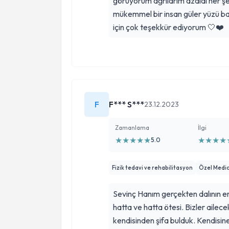
görüyorum ağrılarım azaldı her ş
mükemmel bir insan güler yüzü baş
için çok teşekkür ediyorum 🤍❤️
F
F*** S***
23.12.2023
Zamanlama
İlgi
★
★
★
★
★
★
★
★
★
5.0
Fizik tedavi ve rehabilitasyon
Özel Medic
Sevinç Hanım gerçekten dalının en
hatta ve hatta ötesi. Bizler ailec
kendisinden şifa bulduk. Kendisin