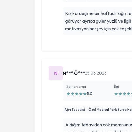
Kız kardeşime bir haftadır ağrı t
görüyor ayrıca güler yüzlü ve ilgi
motivasyon herşey için çok teşekk
N
N*** Ö***
25.06.2026
Zamanlama
İlgi
★
★
★
★
★
★
★
★
★
5.0
Ağrı Tedavisi
Özel Medical Park Bursa H
Aldığım tedaviden çok memnunum 