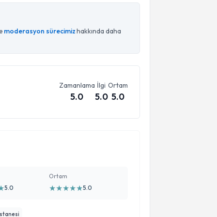
ce
moderasyon sürecimiz
hakkında daha
Zamanlama
İlgi
Ortam
5.0
5.0
5.0
Ortam
★
★
★
★
★
★
5.0
5.0
astanesi