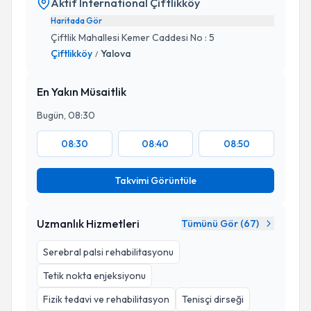
Aktif International Çiftlikköy
Haritada Gör
Çiftlik Mahallesi Kemer Caddesi No : 5
Çiftlikköy
Yalova
/
En Yakın Müsaitlik
Bugün, 08:30
08:30
08:40
08:50
Takvimi Görüntüle
Uzmanlık Hizmetleri
Tümünü Gör (
67
)
Serebral palsi rehabilitasyonu
Tetik nokta enjeksiyonu
Fizik tedavi ve rehabilitasyon
Tenisçi dirseği