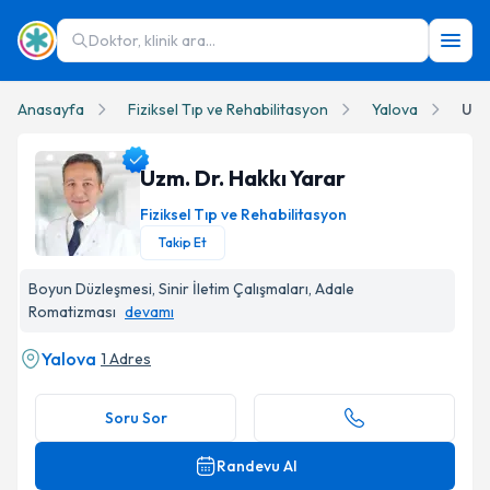
Doktor, klinik ara...
Anasayfa
Fiziksel Tıp ve Rehabilitasyon
Yalova
Uzm
Uzm. Dr. Hakkı Yarar
Fiziksel Tıp ve Rehabilitasyon
Takip Et
Uzm. Dr. Hakkı Yarar Profil Fotoğrafı
Boyun Düzleşmesi, Sinir İletim Çalışmaları, Adale
Romatizması
devamı
Yalova
1 Adres
Soru Sor
Randevu Al