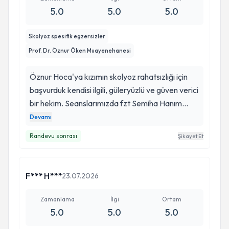
5.0
5.0
5.0
Skolyoz spesifik egzersizler
Prof. Dr. Öznur Öken Muayenehanesi
Öznur Hoca'ya kızımın skolyoz rahatsızlığı için
başvurduk kendisi ilgili, güleryüzlü ve güven verici
bir hekim. Seanslarımızda fzt Semiha Hanım
destek oldu kızıma desteği çok büyük. Bir abla
Devamı
gibi ilgilendi. Öznur Hoca ve ekibine sonsuz
Randevu sonrası
Şikayet Et
teşekkürler 🥰🙏 Ebru Özer
F*** H***
23.07.2026
Zamanlama
İlgi
Ortam
5.0
5.0
5.0