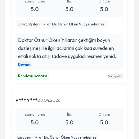
Zamanlama
İlgi
Ortam
5.0
5.0
5.0
Omuz ağrıları
Prof. Dr. Öznur Öken Muayenehanesi
Doktor Öznur Öken Yıllardır çektiğim boyun
duzleşmeşi ile ilgili acilarimi çok kisa sürede en
etkili nokta atişi tadave uyguladı resmen yeniden
dünyaya geldim çok teşekkür ederim emeğinize
Devamı
ilginize alakanıza hayran kaldim ekipinize de çok
Randevu sonrası
Şikayet Et
teşekkür ediyorum Allah razı olsun ellerineze
emeğineze sonsuz saygı ve teşekkür ediyorum
P*** Y***
08.04.2026
Zamanlama
İlgi
Ortam
5.0
5.0
5.0
Lipödem
Prof. Dr. Öznur Öken Muayenehanesi