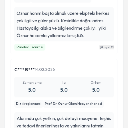
Öznur hanım başta olmak üzere ekipteki herkes
çok ilgili ve güler yüzlü. Kesinlikle doğru adres.
Hastaya ilgi alaka ve bilgilendirme çok iyi. İyi ki
Öznur hocamla yollarımız kesişti🙏
Randevu sonrası
Şikayet Et
C*** B***
14.02.2026
Zamanlama
İlgi
Ortam
5.0
5.0
5.0
Diz kireçlenmesi
Prof. Dr. Öznur Öken Muayenehanesi
Alanında çok yetkin, çok detaylı muayene, teşhis
ve tedavi önerileri hasta ve yakınlarını tatmin