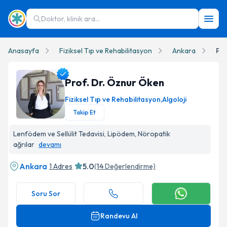
Doktor, klinik ara...
Anasayfa
Fiziksel Tıp ve Rehabilitasyon
Ankara
Pro
Prof. Dr. Öznur Öken
Fiziksel Tıp ve Rehabilitasyon
,
Algoloji
Takip Et
Prof. Dr. Öznur Öken Profil Fotoğrafı
Lenfödem ve Sellülit Tedavisi, Lipödem, Nöropatik
ağrılar
devamı
Ankara
5.0
1 Adres
(
14
Değerlendirme)
Soru Sor
Randevu Al