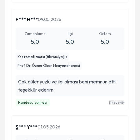
mucize tedavilerle ben iyilestim cok tesekkur
editorum ayrıca idrar kaçırma sorunu icin tesla
F*** H***
09.05.2026
tedaviside beni rahatlattı ben cok memnun
kaldım cok seviyorum hepinizi
Zamanlama
İlgi
Ortam
5.0
5.0
5.0
Kas romatizması (fibromiyalji)
Prof. Dr. Öznur Öken Muayenehanesi
Çok güler yüzlü ve ilgi olması beni memnun etti
teşekkür ederim
Randevu sonrası
Şikayet Et
Ş*** Y***
01.05.2026