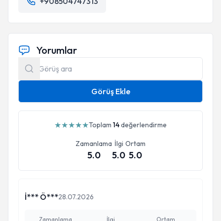
+908504747313
Yorumlar
Görüş Ekle
★
★
★
★
★
Toplam
14
değerlendirme
Zamanlama
İlgi
Ortam
5.0
5.0
5.0
İ*** Ö***
28.07.2026
Zamanlama
İlgi
Ortam