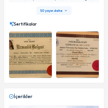
Sonel Tur B, Sarıkaya S, Şirzai H, Tekdemir Tiftik T, Al
Emdaroglu E, Figen Ayhan F, Duyur Çakıt B, Genç A,
50 yayın daha
Gündoğdu İ, Güzel R, Demirbağ Kabayel D, Bilir Ka
Ya B, Öken Ö, Özdemir H, Soyupek F, Tıkız C. Pulmo
Sertifikalar
Nary Rehabilitation Principles In SARS-COV-2 Infec
Tion (COVID-19): The Revised Guideline For The Ac
Ute, Subacute, And Post-COVID-19 Rehabilitation. T
Urk J Phys Med Rehabil. 2021 May 25;67(2):129-14
5. Doi: 10.5606/tftrd.2021.8821.
İçerikler