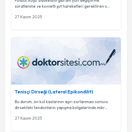
Futbol, koşu, basketbol gibi ani yön değiştirme,
süratlenme ve kuvvetli şut hareketleri gerektiren s
...
27 Kasım 2025
Tenisçi Dirseği (Lateral Epikondilit)
Tenisçi Dirseği (Lateral Epikondilit)
Bu durum, ön kol kaslarının aşırı zorlanması sonucu
dirsekteki tendonların yapışma bölgelerinde mikr
...
27 Kasım 2025