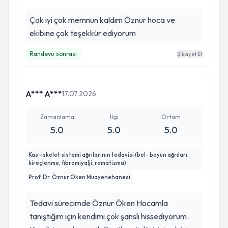
Çok iyi çok memnun kaldım Öznur hoca ve
ekibine çok teşekkür ediyorum
Randevu sonrası
Şikayet Et
A*** A***
17.07.2026
Zamanlama
İlgi
Ortam
5.0
5.0
5.0
Kas-iskelet sistemi ağrılarının tedavisi (bel- boyun ağrıları,
kireçlenme, fibromiyalji, romatizma)
Prof. Dr. Öznur Öken Muayenehanesi
Tedavi sürecimde Öznur Öken Hocamla
tanıştığım için kendimi çok şanslı hissediyorum.