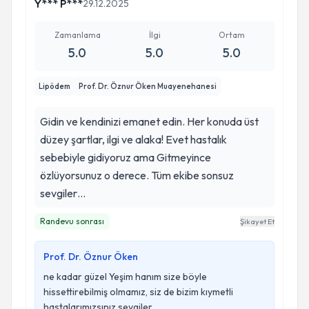
Y*** P***
29.12.2025
Zamanlama
İlgi
Ortam
5.0
5.0
5.0
Lipödem
Prof. Dr. Öznur Öken Muayenehanesi
Gidin ve kendinizi emanet edin. Her konuda üst
düzey şartlar, ilgi ve alaka! Evet hastalık
sebebiyle gidiyoruz ama Gitmeyince
özlüyorsunuz o derece. Tüm ekibe sonsuz
sevgiler…
Randevu sonrası
Şikayet Et
Prof. Dr. Öznur Öken
ne kadar güzel Yeşim hanım size böyle
hissettirebilmiş olmamız, siz de bizim kıymetli
hastalarımızsınız sevgiler