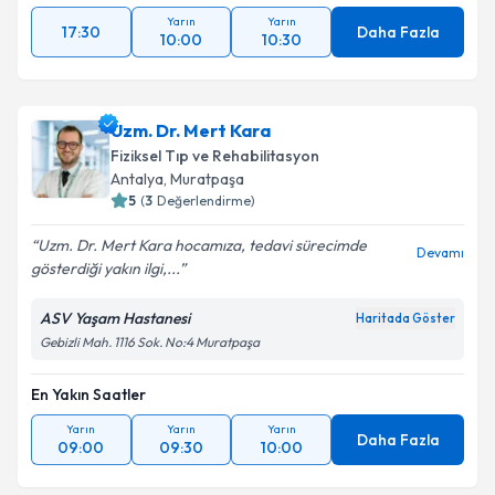
Yarın
Yarın
17:30
Daha Fazla
10:00
10:30
Uzm. Dr. Mert Kara
Fiziksel Tıp ve Rehabilitasyon
Antalya
, Muratpaşa
5
(
3
Değerlendirme)
Uzm. Dr. Mert Kara hocamıza, tedavi sürecimde
Devamı
gösterdiği yakın ilgi,...
ASV Yaşam Hastanesi
Haritada Göster
Gebizli Mah. 1116 Sok. No:4 Muratpaşa
En Yakın Saatler
Yarın
Yarın
Yarın
Daha Fazla
09:00
09:30
10:00