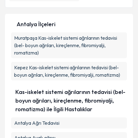
E-posta Adresiniz
Antalya İlçeleri
Muratpaşa
Kişisel verilerimin işlenmesine ilişkin
Kas-iskelet sistemi ağrılarının tedavisi
Aydınlatma
Metni
'ni okudum ve kişisel verilerimin belirtilen
(bel- boyun ağrıları, kireçlenme, fibromiyalji,
kapsamda işlenmesini kabul ediyorum.
romatizma)
Kepez
Kas-iskelet sistemi ağrılarının tedavisi (bel-
Takvim Talebini Gönder
boyun ağrıları, kireçlenme, fibromiyalji, romatizma)
Kas-iskelet sistemi ağrılarının tedavisi (bel-
boyun ağrıları, kireçlenme, fibromiyalji,
romatizma) ile İlgili Hastalıklar
Antalya Ağrı Tedavisi
Antalya Ayak ağrısı