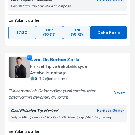
Gebizli Mah. 1116 Sok. No:4 Muratpaşa
En Yakın Saatler
Yarın
Yarın
17:30
Daha Fazla
09:00
09:30
Uzm. Dr. Burhan Zorlu
Fiziksel Tıp ve Rehabilitasyon
Antalya
, Muratpaşa
5
(
1
Değerlendirme)
Mükemmel bir Doktor güler yüzlü samimi içten
Devamı
başarılarının devamını diliyorum
Özel Fizikalya Tıp Merkezi
Haritada Göster
Selçuk Mh., Çınarlı Cd. No:15, 07230 Muratpaşa/Antalya, Turkey
En Yakın Saatler