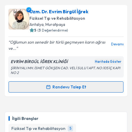
Uzm. Dr. Evrim Birgül İğrek
Fiziksel Tıp ve Rehabilitasyon
Antalya
, Muratpaşa
5
(
3
Değerlendirme)
Oğlumun son senedir bir türlü geçmeyen karın ağrısı
Devamı
ve...
EVRİM BİRGÜL İĞREK KLİNİĞİ
Haritada Göster
ŞİRİNYALI MH. İSMET GÖKŞEN CAD. VELİ SULU 1 APT. NO:105 İÇ KAPI
NO 2
Randevu Talep Et
Randevu Takvimi Talebi
Uzm. Dr. Evrim Birgül İğrek
için randevu takvimi
talebi oluşturun. Size bu uzmandan randevu almanız
İlgili Branşlar
için bir takvim hazırlandığında e-posta ile
bilgilendireceğiz.
Fiziksel Tıp ve Rehabilitasyon
5