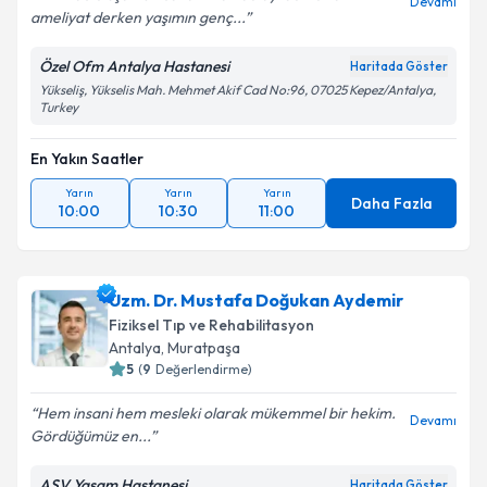
Devamı
ameliyat derken yaşımın genç...
Özel Ofm Antalya Hastanesi
Haritada Göster
Yükseliş, Yükselis Mah. Mehmet Akif Cad No:96, 07025 Kepez/Antalya,
Turkey
En Yakın Saatler
Yarın
Yarın
Yarın
Daha Fazla
10:00
10:30
11:00
Uzm. Dr. Mustafa Doğukan Aydemir
Fiziksel Tıp ve Rehabilitasyon
Antalya
, Muratpaşa
5
(
9
Değerlendirme)
Hem insani hem mesleki olarak mükemmel bir hekim.
Devamı
Gördüğümüz en...
ASV Yaşam Hastanesi
Haritada Göster