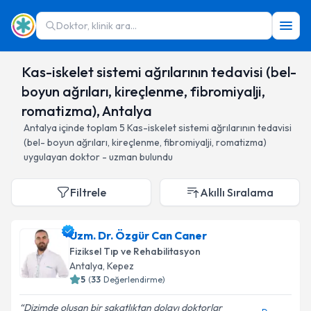
Doktor, klinik ara...
Kas-iskelet sistemi ağrılarının tedavisi (bel-
boyun ağrıları, kireçlenme, fibromiyalji,
romatizma), Antalya
Antalya
içinde toplam
5
Kas-iskelet sistemi ağrılarının tedavisi
(bel- boyun ağrıları, kireçlenme, fibromiyalji, romatizma)
uygulayan doktor - uzman bulundu
Filtrele
Akıllı Sıralama
Uzm. Dr. Özgür Can Caner
Fiziksel Tıp ve Rehabilitasyon
Antalya
, Kepez
5
(
33
Değerlendirme)
Dizimde oluşan bir sakatlıktan dolayı doktorlar