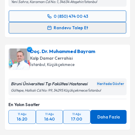
Yeni Sahra, Karaman Cd No: 1, 34634 Ataşehir/İstanbul
0 (850) 474 00 43
Randevu Takvimi Talebi
Randevu Talep Et
Op. Dr. Haluk Çağlar Karakaya
için randevu takvimi
talebi oluşturun. Size bu uzmandan randevu almanız
Doç. Dr. Muhammed Bayram
için bir takvim hazırlandığında e-posta ile
bilgilendireceğiz.
Kalp Damar Cerrahisi
İstanbul
, Küçükçekmece
E-posta Adresiniz
Biruni Üniversitesi Tıp Fakültesi Hastanesi
Haritada Göster
Gültepe, Halkalı Cd No: 99, 34295 Küçükçekmece/İstanbul
Kişisel verilerimin işlenmesine ilişkin
Aydınlatma
En Yakın Saatler
Metni
'ni okudum ve kişisel verilerimin belirtilen
kapsamda işlenmesini kabul ediyorum.
11 Ağu
11 Ağu
11 Ağu
Daha Fazla
16:20
16:40
17:00
Takvim Talebini Gönder