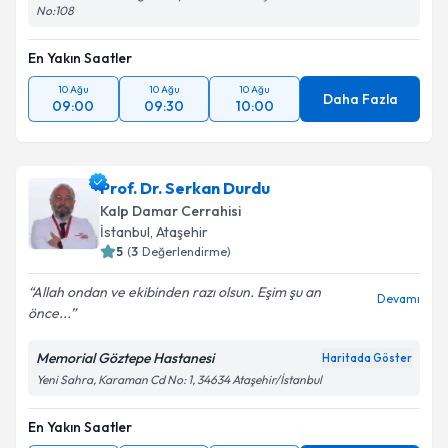
No:108
En Yakın Saatler
10 Ağu
10 Ağu
10 Ağu
Daha Fazla
09:00
09:30
10:00
Prof. Dr. Serkan Durdu
Kalp Damar Cerrahisi
İstanbul
, Ataşehir
5
(
3
Değerlendirme)
Allah ondan ve ekibinden razı olsun. Eşim şu an
Devamı
önce...
Memorial Göztepe Hastanesi
Haritada Göster
Yeni Sahra, Karaman Cd No: 1, 34634 Ataşehir/İstanbul
En Yakın Saatler