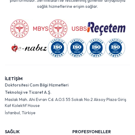
platformudur. Sertifikaları ile tescillenmiş güvenilir altyapısıyla
sağlık hizmetlerine erişim sağlar.
İLETİŞİM
Doktorsitesi Com Bilgi Hizmetleri
Teknoloji ve Ticaret A.Ş.
Maslak Mah. Ahi Evran Cd. A.O.S 55 Sokak No:2 Aksoy Plaza Giriş
Kat Kolektif House
İstanbul, Türkiye
SAĞLIK
PROFESYONELLER