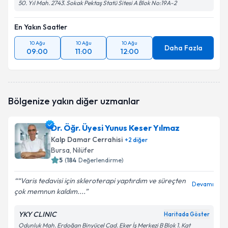
50. Yıl Mah. 2743. Sokak Pektaş Statü Sitesi A Blok No:19A-2
En Yakın Saatler
10 Ağu
10 Ağu
10 Ağu
Daha Fazla
09:00
11:00
12:00
Bölgenize yakın diğer uzmanlar
Dr. Öğr. Üyesi Yunus Keser Yılmaz
Kalp Damar Cerrahisi
+
2
diğer
Bursa
, Nilüfer
5
(
184
Değerlendirme)
“Varis tedavisi için skleroterapi yaptırdım ve süreçten
Devamı
çok memnun kaldım....
YKY CLINIC
Haritada Göster
Odunluk Mah. Erdoğan Binyücel Cad. Eker İş Merkezi B Blok 1. Kat