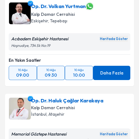
takvim hazırlandığında e-posta ile bilgilendireceğiz.
Op. Dr. Volkan Yurtman
Kalp Damar Cerrahisi
E-posta Adresiniz
Eskişehir
, Tepebaşı
Acıbadem Eskişehir Hastanesi
Haritada Göster
Hoşnudiye, 734 Sk No:19
Kişisel verilerimin işlenmesine ilişkin
Aydınlatma
Metni
'ni okudum ve kişisel verilerimin belirtilen
En Yakın Saatler
kapsamda işlenmesini kabul ediyorum.
10 Ağu
10 Ağu
10 Ağu
Daha Fazla
09:00
09:30
10:00
Takvim Talebini Gönder
Op. Dr. Haluk Çağlar Karakaya
Kalp Damar Cerrahisi
İstanbul
, Ataşehir
Memorial Göztepe Hastanesi
Haritada Göster