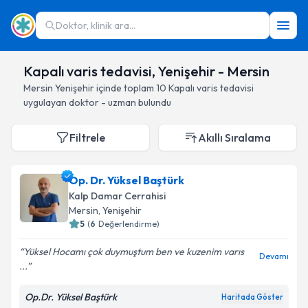
Doktor, klinik ara...
Kapalı varis tedavisi, Yenişehir - Mersin
Mersin
Yenişehir
içinde toplam
10
Kapalı varis tedavisi
uygulayan doktor - uzman bulundu
Filtrele
Akıllı Sıralama
Op. Dr. Yüksel Baştürk
Kalp Damar Cerrahisi
Mersin
, Yenişehir
5
(
6
Değerlendirme)
Yüksel Hocamı çok duymuştum ben ve kuzenim varıs
Devamı
...
Op.Dr. Yüksel Baştürk
Haritada Göster