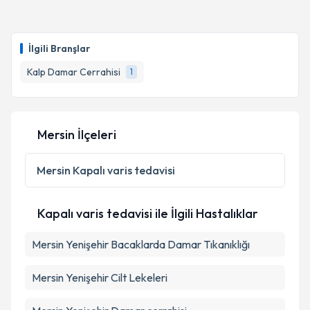
kapsamda işlenmesini kabul ediyorum.
Op. Dr. Alper Erkin
için randevu takvimi talebi
oluşturun. Size bu uzmandan randevu almanız için bir
Takvim Talebini Gönder
İlgili Branşlar
takvim hazırlandığında e-posta ile bilgilendireceğiz.
Kalp Damar Cerrahisi
1
E-posta Adresiniz
Mersin İlçeleri
Kişisel verilerimin işlenmesine ilişkin
Aydınlatma
Metni
'ni okudum ve kişisel verilerimin belirtilen
Mersin
Kapalı varis tedavisi
kapsamda işlenmesini kabul ediyorum.
Kapalı varis tedavisi ile İlgili Hastalıklar
Takvim Talebini Gönder
Mersin Yenişehir Bacaklarda Damar Tıkanıklığı
Mersin Yenişehir Cilt Lekeleri