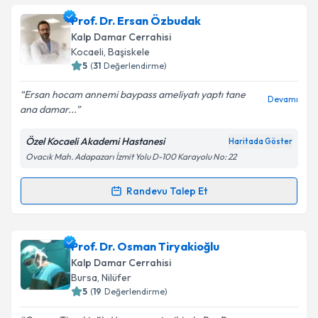
Prof. Dr. Ersan Özbudak
Kalp Damar Cerrahisi
Kocaeli
, Başiskele
5
(
31
Değerlendirme)
Ersan hocam annemi baypass ameliyatı yaptı tane
Devamı
ana damar...
Özel Kocaeli Akademi Hastanesi
Haritada Göster
Ovacık Mah. Adapazarı İzmit Yolu D-100 Karayolu No: 22
Randevu Talep Et
Randevu Takvimi Talebi
Prof. Dr. Ersan Özbudak
için randevu takvimi talebi
Prof. Dr. Osman Tiryakioğlu
oluşturun. Size bu uzmandan randevu almanız için bir
Kalp Damar Cerrahisi
takvim hazırlandığında e-posta ile bilgilendireceğiz.
Bursa
, Nilüfer
5
(
19
Değerlendirme)
E-posta Adresiniz