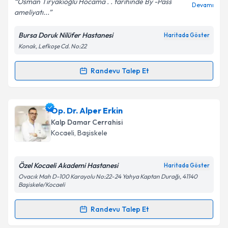
Osman Tiryakioğlu Hocama . . tarihinde By -Pass
Devamı
ameliyatı...
Bursa Doruk Nilüfer Hastanesi
Haritada Göster
Kişisel verilerimin işlenmesine ilişkin
Aydınlatma
Konak, Lefkoşe Cd. No:22
Metni
'ni okudum ve kişisel verilerimin belirtilen
kapsamda işlenmesini kabul ediyorum.
Randevu Talep Et
Randevu Takvimi Talebi
Takvim Talebini Gönder
Prof. Dr. Osman Tiryakioğlu
için randevu takvimi
Op. Dr. Alper Erkin
talebi oluşturun. Size bu uzmandan randevu almanız
Kalp Damar Cerrahisi
için bir takvim hazırlandığında e-posta ile
Kocaeli
, Başiskele
bilgilendireceğiz.
E-posta Adresiniz
Özel Kocaeli Akademi Hastanesi
Haritada Göster
Ovacık Mah D-100 Karayolu No:22-24 Yahya Kaptan Durağı, 41140
Başiskele/Kocaeli
Randevu Talep Et
Kişisel verilerimin işlenmesine ilişkin
Aydınlatma
Randevu Takvimi Talebi
Metni
'ni okudum ve kişisel verilerimin belirtilen