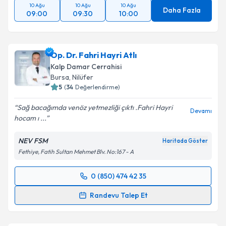
10 Ağu
10 Ağu
10 Ağu
Daha Fazla
09:00
09:30
10:00
Op. Dr. Fahri Hayri Atlı
Kalp Damar Cerrahisi
Bursa
, Nilüfer
5
(
34
Değerlendirme)
Sağ bacağımda venöz yetmezliği çıktı .Fahri Hayri
Devamı
hocam ı ...
NEV FSM
Haritada Göster
Fethiye, Fatih Sultan Mehmet Blv. No:167 - A
0 (850) 474 42 35
Randevu Takvimi Talebi
Randevu Talep Et
Op. Dr. Fahri Hayri Atlı
için randevu takvimi talebi
oluşturun. Size bu uzmandan randevu almanız için bir