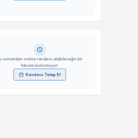
 verilerimin işlenmesine ilişkin
Aydınlatma Metni
'ni
akvimi Talebi
 ve kişisel verilerimin belirtilen kapsamda
esini kabul ediyorum.
Bekir Bayam
için randevu takvimi talebi oluşturun.
Takvim Talebini Gönder
andan randevu almanız için bir takvim
ında e-posta ile bilgilendireceğiz.
resiniz
u uzmandan online randevu alabileceğin bir
takvimi bulunmuyor.
Randevu Talep Et
 verilerimin işlenmesine ilişkin
Aydınlatma Metni
'ni
 ve kişisel verilerimin belirtilen kapsamda
esini kabul ediyorum.
Takvim Talebini Gönder