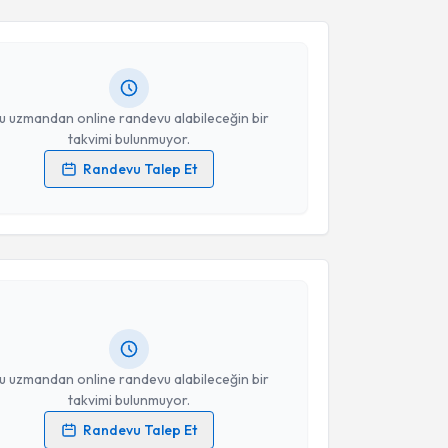
Nilüfer Oğuzhan
için randevu takvimi talebi
Takvim Talebini Gönder
Size bu uzmandan randevu almanız için bir takvim
ında e-posta ile bilgilendireceğiz.
resiniz
u uzmandan online randevu alabileceğin bir
takvimi bulunmuyor.
Randevu Talep Et
 verilerimin işlenmesine ilişkin
Aydınlatma Metni
'ni
akvimi Talebi
 ve kişisel verilerimin belirtilen kapsamda
esini kabul ediyorum.
 Arıkan
için randevu takvimi talebi oluşturun. Size bu
Takvim Talebini Gönder
ndevu almanız için bir takvim hazırlandığında e-
lgilendireceğiz.
resiniz
u uzmandan online randevu alabileceğin bir
takvimi bulunmuyor.
Randevu Talep Et