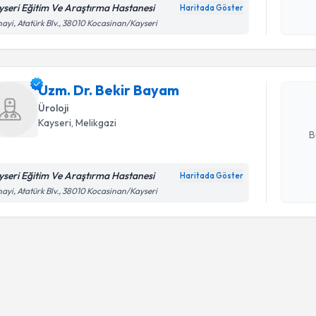
Kişisel
yseri Eğitim Ve Araştırma Hastanesi
Haritada Göster
Randevu T
okudum
ayi, Atatürk Blv., 38010 Kocasinan/Kayseri
işlenm
Uzm. Dr. 
Size bu uzm
Uzm. Dr. Bekir Bayam
hazırlandığ
Üroloji
E-posta Ad
Kayseri
, Melikgazi
B
yseri Eğitim Ve Araştırma Hastanesi
Haritada Göster
Kişisel
ayi, Atatürk Blv., 38010 Kocasinan/Kayseri
okudum
işlenm