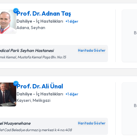
Prof. Dr. 
bu uzmandan
Prof. Dr. Adnan Taş
posta ile bi
Dahiliye - İç Hastalıkları
+
1
diğer
E-posta Ad
Adana
, Seyhan
B
dical Park Seyhan Hastanesi
Haritada Göster
Randevu T
Kişisel
ık Kemal, Mustafa Kemal Paşa Blv. No:15
okudum
işlenm
Prof. Dr. A
uzmandan ra
Prof. Dr. Ali Ünal
posta ile bi
Dahiliye - İç Hastalıkları
+
1
diğer
E-posta Ad
Kayseri
, Melikgazi
B
el Muayenehane
Haritada Göster
Kişisel
Randevu T
let Cad Belediye durmaz iş merkezi k:4 no:408
okudum