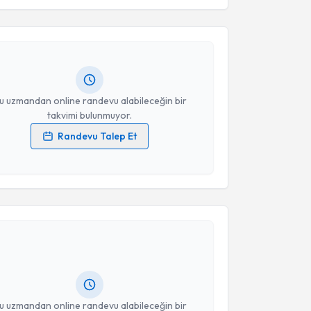
esini kabul ediyorum.
Selahattin Erdem
için randevu takvimi talebi
Size bu uzmandan randevu almanız için bir takvim
Takvim Talebini Gönder
ında e-posta ile bilgilendireceğiz.
resiniz
u uzmandan online randevu alabileceğin bir
takvimi bulunmuyor.
Randevu Talep Et
 verilerimin işlenmesine ilişkin
Aydınlatma Metni
'ni
 ve kişisel verilerimin belirtilen kapsamda
esini kabul ediyorum.
akvimi Talebi
Takvim Talebini Gönder
Osman Gökhan Yıldırım
için randevu takvimi talebi
Size bu uzmandan randevu almanız için bir takvim
ında e-posta ile bilgilendireceğiz.
resiniz
u uzmandan online randevu alabileceğin bir