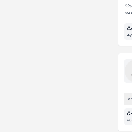
Osm
mesl
Öz
Alp
A
Öz
Gaz