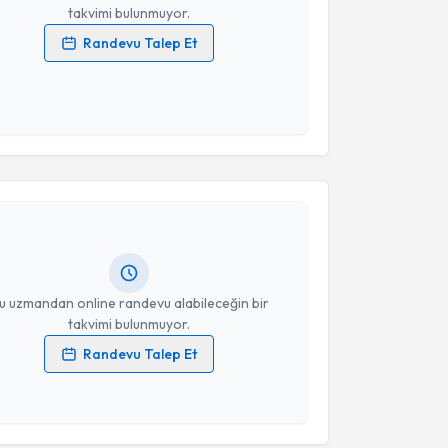
takvimi bulunmuyor.
Randevu Talep Et
 verilerimin işlenmesine ilişkin
Aydınlatma Metni
'ni
 ve kişisel verilerimin belirtilen kapsamda
esini kabul ediyorum.
akvimi Talebi
Takvim Talebini Gönder
 Kubilay Koç
için randevu takvimi talebi oluşturun.
andan randevu almanız için bir takvim
ında e-posta ile bilgilendireceğiz.
resiniz
u uzmandan online randevu alabileceğin bir
takvimi bulunmuyor.
Randevu Talep Et
 verilerimin işlenmesine ilişkin
Aydınlatma Metni
'ni
akvimi Talebi
 ve kişisel verilerimin belirtilen kapsamda
esini kabul ediyorum.