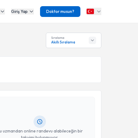
Giriş Yap
Doktor musun?
Sıralama
Akıllı Sıralama
akvimi Talebi
eli KIRBAŞ
için randevu takvimi talebi oluşturun. Size
 randevu almanız için bir takvim hazırlandığında e-
lgilendireceğiz.
resiniz
u uzmandan online randevu alabileceğin bir
takvimi bulunmuyor.