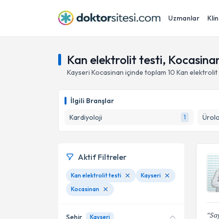
Uzmanlar
Klin
Kan elektrolit testi, Kocasina
Kayseri
Kocasinan
içinde toplam
10
Kan elektrolit 
İlgili Branşlar
Kardiyoloji
Ürolo
1
Aktif Filtreler
Kan elektrolit testi
Kayseri
Kocasinan
Say
Şehir
Kayseri