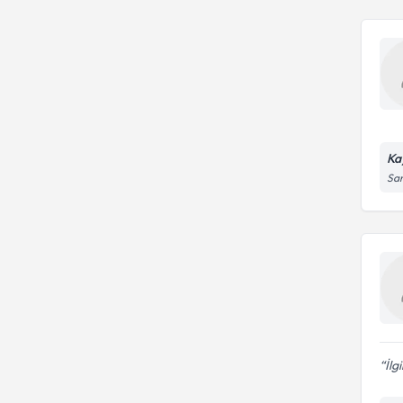
Ka
San
İlgi