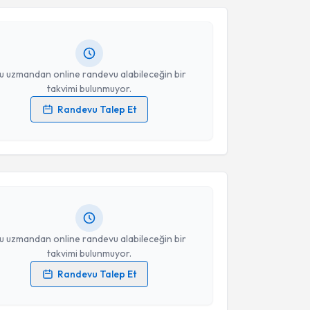
Adnan Taş
için randevu takvimi talebi oluşturun. Size
 randevu almanız için bir takvim hazırlandığında e-
lgilendireceğiz.
resiniz
u uzmandan online randevu alabileceğin bir
takvimi bulunmuyor.
Randevu Talep Et
akvimi Talebi
 verilerimin işlenmesine ilişkin
Aydınlatma Metni
'ni
 ve kişisel verilerimin belirtilen kapsamda
esini kabul ediyorum.
li Ünal
için randevu takvimi talebi oluşturun. Size bu
ndevu almanız için bir takvim hazırlandığında e-
lgilendireceğiz.
Takvim Talebini Gönder
resiniz
u uzmandan online randevu alabileceğin bir
takvimi bulunmuyor.
Randevu Talep Et
 verilerimin işlenmesine ilişkin
Aydınlatma Metni
'ni
akvimi Talebi
 ve kişisel verilerimin belirtilen kapsamda