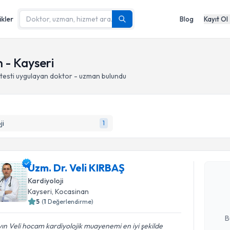
ikler
Blog
Kayıt Ol
n - Kayseri
testi
uygulayan doktor - uzman bulundu
ji
1
Randevu T
Uzm. Dr. V
Uzm. Dr. Veli KIRBAŞ
bu uzmandan
Kardiyoloji
posta ile bi
Kayseri
, Kocasinan
5
(
1
Değerlendirme)
E-posta Ad
B
ın Veli hocam kardiyolojik muayenemi en iyi şekilde