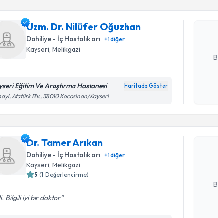
Uzm. Dr. 
oluşturun. 
Uzm. Dr. Nilüfer Oğuzhan
hazırlandığ
Dahiliye - İç Hastalıkları
+
1
diğer
E-posta Ad
Kayseri
, Melikgazi
B
yseri Eğitim Ve Araştırma Hastanesi
Haritada Göster
Kişisel
ayi, Atatürk Blv., 38010 Kocasinan/Kayseri
Randevu T
okudum
işlenm
Dr. Tamer
Dr. Tamer Arıkan
uzmandan ra
posta ile bi
Dahiliye - İç Hastalıkları
+
1
diğer
Kayseri
, Melikgazi
E-posta Ad
5
(
1
Değerlendirme)
B
li. Bilgili iyi bir doktor