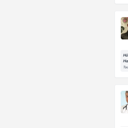
Hü
Ha
Tac