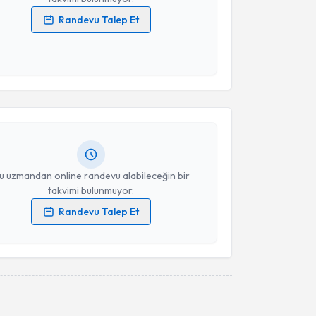
Randevu Talep Et
 verilerimin işlenmesine ilişkin
Aydınlatma Metni
'ni
 ve kişisel verilerimin belirtilen kapsamda
akvimi Talebi
esini kabul ediyorum.
mer Şimşek
için randevu takvimi talebi oluşturun.
Takvim Talebini Gönder
andan randevu almanız için bir takvim
ında e-posta ile bilgilendireceğiz.
resiniz
u uzmandan online randevu alabileceğin bir
takvimi bulunmuyor.
Randevu Talep Et
 verilerimin işlenmesine ilişkin
Aydınlatma Metni
'ni
 ve kişisel verilerimin belirtilen kapsamda
esini kabul ediyorum.
akvimi Talebi
Takvim Talebini Gönder