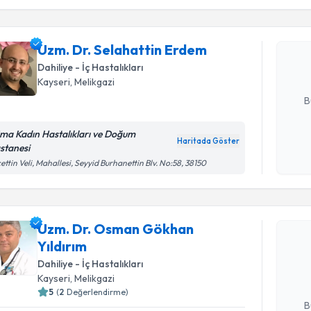
işlenm
Uzm. Dr. 
oluşturun. 
Uzm. Dr. Selahattin Erdem
hazırlandığ
Dahiliye - İç Hastalıkları
Kayseri
, Melikgazi
E-posta Ad
B
ma Kadın Hastalıkları ve Doğum
Haritada Göster
stanesi
Kişisel
ettin Veli, Mahallesi, Seyyid Burhanettin Blv. No:58, 38150
okudum
işlenm
Randevu T
Uzm. Dr. Osman Gökhan
Uzm. Dr. 
Yıldırım
oluşturun. 
hazırlandığ
Dahiliye - İç Hastalıkları
Kayseri
, Melikgazi
E-posta Ad
5
(
2
Değerlendirme)
B