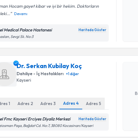
an Hocam gayet kibar ve iyi bir hekim. Doktorların
eki...
Devamı
Kişisel
okudum
el Medical Palace Hastanesi
Haritada Göster
işlenm
aslan, Sevgi Sk. No:3
Randevu T
Dr. Serkan
Dr. Serkan Kubilay Koç
Size bu uzm
hazırlandığ
Dahiliye - İç Hastalıkları
+
1
diğer
Kayseri
E-posta Ad
B
Adres
4
dres
1
Adres
2
Adres
3
Adres
5
Kişisel
el Fmc Kayseri Erciyes Diyaliz Merkezi
Haritada Göster
Randevu T
okudum
iosman Paşa, Bağdat Cd. No:7, 38080 Kocasinan/Kayseri
işlenm