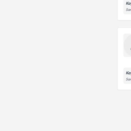
Ka
San
Ka
San