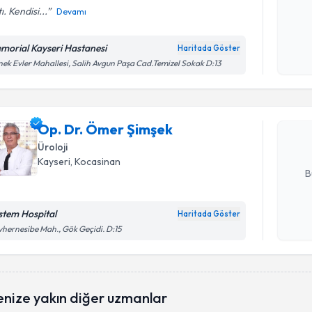
ı. Kendisi...
Devamı
Kişisel
okudum
morial Kayseri Hastanesi
Haritada Göster
Randevu T
işlenm
ek Evler Mahallesi, Salih Avgun Paşa Cad.Temizel Sokak D:13
Op. Dr. Ö
Size bu uzm
Op. Dr. Ömer Şimşek
hazırlandığ
Üroloji
E-posta Ad
Kayseri
, Kocasinan
B
stem Hospital
Haritada Göster
Kişisel
hernesibe Mah., Gök Geçidi. D:15
okudum
işlenm
Randevu T
enize yakın diğer uzmanlar