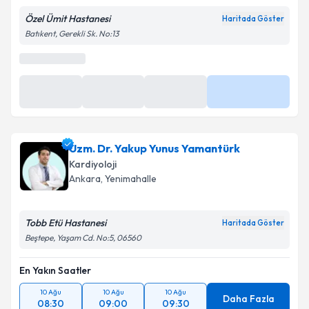
Özel Ümit Hastanesi
Haritada Göster
Batıkent, Gerekli Sk. No:13
Uzm. Dr. Yakup Yunus Yamantürk
Kardiyoloji
Ankara
,
Yenimahalle
Tobb Etü Hastanesi
Haritada Göster
Beştepe, Yaşam Cd. No:5, 06560
En Yakın Saatler
10 Ağu
10 Ağu
10 Ağu
Daha Fazla
08:30
09:00
09:30