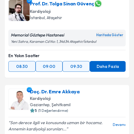
Prof. Dr. Tolga Sinan Güvenç
Kardiyoloji
İstanbul
,
Ataşehir
Memorial Göztepe Hastanesi
Haritada Göster
Yeni Sahra, Karaman Cd No: 1, 34634 Ataşehir/İstanbul
En Yakın Saatler
08:30
09:00
09:30
Daha Fazla
Doç. Dr. Emre Akkaya
Kardiyoloji
Gaziantep
,
Şehitkamil
5
(
1
Değerlendirme)
Son derece ilgili ve konusunda uzman bir hocamız.
Devamı
Annemin kardiyoloji sorunları...