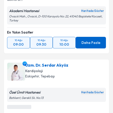
Akademi Hastanesi
Haritada Göster
Ovacık Mah., Ovacık, D-100 Karayolu No: 22, 41040 Başiskele/Kocaeli,
Turkey
En Yakın Saatler
10 Ağu
10 Ağu
10 Ağu
Daha Fazla
09:00
09:30
10:00
Uzm. Dr. Serdar Akyüz
Kardiyoloji
Eskişehir
,
Tepebaşı
Özel Ümit Hastanesi
Haritada Göster
Batıkent, Gerekli Sk. No:13