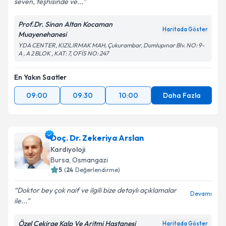
seven, teşhisinde ve...
Kişisel verilerimin işlenmesine ilişkin
Aydınlatma
Metni
'ni okudum ve kişisel verilerimin belirtilen
Prof.Dr. Sinan Altan Kocaman
kapsamda işlenmesini kabul ediyorum.
Haritada Göster
Muayenehanesi
YDA CENTER, KIZILIRMAK MAH, Çukurambar, Dumlupınar Blv. NO: 9-
A , A 2 BLOK , KAT: 7, OFİS NO: 247
Takvim Talebini Gönder
En Yakın Saatler
09:00
09:30
10:00
Daha Fazla
Doç. Dr. Zekeriya Arslan
Kardiyoloji
Bursa
,
Osmangazi
5
(
24
Değerlendirme)
Doktor bey çok naif ve ilgili bize detaylı açıklamalar
Devamı
ile...
Özel Çekirge Kalp Ve Aritmi Hastanesi
Haritada Göster