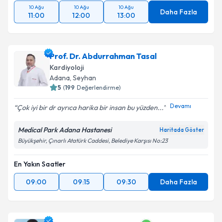
10 Ağu
10 Ağu
10 Ağu
Daha Fazla
11:00
12:00
13:00
Prof. Dr. Abdurrahman Tasal
Kardiyoloji
Adana
,
Seyhan
5
(
199
Değerlendirme)
Devamı
Çok iyi bir dr ayrıca harika bir insan bu yüzden...
Medical Park Adana Hastanesi
Haritada Göster
Büyükşehir, Çınarlı Atatürk Caddesi, Belediye Karşısı No:23
En Yakın Saatler
09:00
09:15
09:30
Daha Fazla