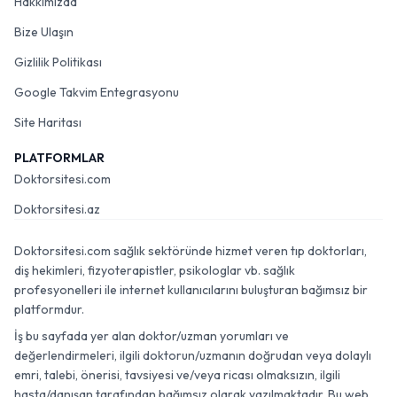
Hakkımızda
Bize Ulaşın
Gizlilik Politikası
Google Takvim Entegrasyonu
Site Haritası
PLATFORMLAR
Doktorsitesi.com
Doktorsitesi.az
Doktorsitesi.com sağlık sektöründe hizmet veren tıp doktorları,
diş hekimleri, fizyoterapistler, psikologlar vb. sağlık
profesyonelleri ile internet kullanıcılarını buluşturan bağımsız bir
platformdur.
İş bu sayfada yer alan doktor/uzman yorumları ve
değerlendirmeleri, ilgili doktorun/uzmanın doğrudan veya dolaylı
emri, talebi, önerisi, tavsiyesi ve/veya ricası olmaksızın, ilgili
hasta/danışan tarafından bağımsız olarak yazılmaktadır. Bu web