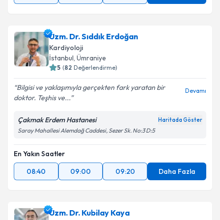
Uzm. Dr. Sıddık Erdoğan
Kardiyoloji
İstanbul
,
Ümraniye
5
(
82
Değerlendirme)
Bilgisi ve yaklaşımıyla gerçekten fark yaratan bir
Devamı
doktor. Teşhis ve...
Çakmak Erdem Hastanesi
Haritada Göster
Saray Mahallesi Alemdağ Caddesi, Sezer Sk. No:3 D:5
En Yakın Saatler
08:40
09:00
09:20
Daha Fazla
Uzm. Dr. Kubilay Kaya