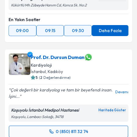
Kükürtlü Mh Zübeyde Hanım Cd, Konca Sk. No:2
En Yakın Saatler
09:00
09:15
09:30
Daha Fazla
Prof. Dr. Dursun Duman
Kardiyoloji
İstanbul
,
Kadıköy
5
(
2
Değerlendirme)
Çok değerli bir kardiyolog ve tam bir beyefendi insan.
Devamı
İşini...
Koşuyolu İstanbul Medipol Hastanesi
Haritada Göster
Koşuyolu, Lambacı Sokağı, 34718
0 (850) 811 32 74
Randevu Takvimi Talebi