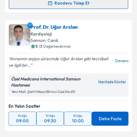
Randevu Talep Et
Dr. Öğr. Üyesi Hasan Can Könte
için randevu
takvimi talebi oluşturun. Size bu uzmandan randevu
Prof. Dr. Uğur Arslan
almanız için bir takvim hazırlandığında e-posta ile
bilgilendireceğiz.
Kardiyoloji
Samsun
,
Canik
E-posta Adresiniz
5
(
3
Değerlendirme)
Annemin anjiyo sürecinde Uğur Arslan gibi tecrübeli
Devamı
ve ilgili bir...
Kişisel verilerimin işlenmesine ilişkin
Aydınlatma
Özel Medicana International Samsun
Metni
'ni okudum ve kişisel verilerimin belirtilen
Haritada Göster
Hastanesi
kapsamda işlenmesini kabul ediyorum.
Yeni Mah. Şehit Mesut Birinci Cad.No:85
En Yakın Saatler
Takvim Talebini Gönder
10 Ağu
10 Ağu
10 Ağu
Daha Fazla
09:00
09:30
10:00