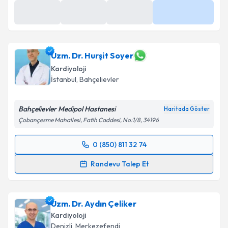
Uzm. Dr. Hurşit Soyer
Kardiyoloji
İstanbul
,
Bahçelievler
Bahçelievler Medipol Hastanesi
Haritada Göster
Çobançesme Mahallesi, Fatih Caddesi, No:1/8, 34196
0 (850) 811 32 74
Randevu Takvimi Talebi
Randevu Talep Et
Uzm. Dr. Hurşit Soyer
için randevu takvimi talebi
oluşturun. Size bu uzmandan randevu almanız için bir
Uzm. Dr. Aydın Çeliker
takvim hazırlandığında e-posta ile bilgilendireceğiz.
Kardiyoloji
E-posta Adresiniz
Denizli
,
Merkezefendi