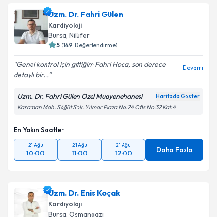
Uzm. Dr. Fahri Gülen
Kardiyoloji
Bursa
,
Nilüfer
5
(
149
Değerlendirme)
Genel kontrol için gittiğim Fahri Hoca, son derece
Devamı
detaylı bir...
Uzm. Dr. Fahri Gülen Özel Muayenehanesi
Haritada Göster
Karaman Mah. Söğüt Sok. Yılmar Plaza No:24 Ofis No:32 Kat:4
En Yakın Saatler
21 Ağu
21 Ağu
21 Ağu
Daha Fazla
10:00
11:00
12:00
Uzm. Dr. Enis Koçak
Kardiyoloji
Bursa
,
Osmangazi