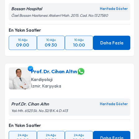
Bossan Hospital
Haritada Göster
Özel Bossan Hastanesi Atakent Mah. 2015. Cad. No:13 27580
En Yakın Saatler
10 Ağu
10 Ağu
10 Ağu
Daha Fazla
09:00
09:30
10:00
Prof. Dr. Cihan Altın
Kardiyoloji
İzmir
,
Karşıyaka
Prof.Dr. Cihan Altın
Haritada Göster
Yalı Mh. 6523 Sk. No.32/B K.4 D.413
En Yakın Saatler
24 Ağu
24 Ağu
24 Ağu
Daha Fazla