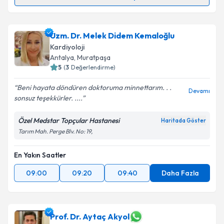
Uzm. Dr. İlker Duman
için randevu takvimi talebi
oluşturun. Size bu uzmandan randevu almanız için bir
Uzm. Dr. Melek Didem Kemaloğlu
takvim hazırlandığında e-posta ile bilgilendireceğiz.
Kardiyoloji
E-posta Adresiniz
Antalya
,
Muratpaşa
5
(
3
Değerlendirme)
Beni hayata döndüren doktoruma minnettarım. . .
Devamı
sonsuz teşekkürler. ....
Kişisel verilerimin işlenmesine ilişkin
Aydınlatma
Metni
'ni okudum ve kişisel verilerimin belirtilen
Özel Medstar Topçular Hastanesi
Haritada Göster
kapsamda işlenmesini kabul ediyorum.
Tarım Mah. Perge Blv. No: 19,
En Yakın Saatler
Takvim Talebini Gönder
09:00
09:20
09:40
Daha Fazla
Prof. Dr. Aytaç Akyol