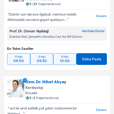
5
(
23
Değerlendirme)
Doktor son derece iligiliydi, memnun kaldık.
Devamı
Aklımızdaki sorulara gayet açıklayıcı...
Prof. Dr. Osman Yeşildağ
Haritada Göster
Erenköy Mah. Şemsettin Günaltay Cad. No:189 Daire:6
En Yakın Saatler
10 Ağu
10 Ağu
10 Ağu
Daha Fazla
09:00
09:30
10:00
Uzm. Dr. Nihat Akçay
Kardiyoloji
Kocaeli
5
(
2
Değerlendirme)
acil ile sevk edildik çok şükür mükemmel bir
Devamı
doktora...