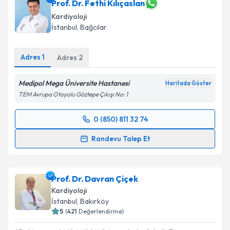
Prof. Dr. Fethi Kılıçaslan
Kardiyoloji
İstanbul
,
Bağcılar
Adres
1
Adres
2
Medipol Mega Üniversite Hastanesi
Haritada Göster
TEM Avrupa Otoyolu Göztepe Çıkışı No: 1
0 (850) 811 32 74
Randevu Takvimi Talebi
Randevu Talep Et
Prof. Dr. Fethi Kılıçaslan
için randevu takvimi talebi
oluşturun. Size bu uzmandan randevu almanız için bir
Prof. Dr. Davran Çiçek
takvim hazırlandığında e-posta ile bilgilendireceğiz.
Kardiyoloji
E-posta Adresiniz
İstanbul
,
Bakırköy
5
(
421
Değerlendirme)