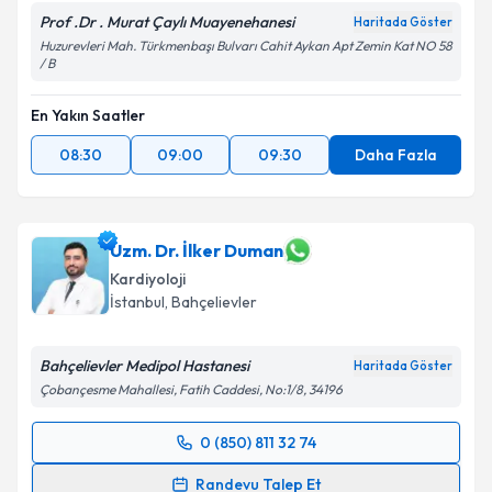
Prof .Dr . Murat Çaylı Muayenehanesi
Haritada Göster
Huzurevleri Mah. Türkmenbaşı Bulvarı Cahit Aykan Apt Zemin Kat NO 58
/ B
En Yakın Saatler
08:30
09:00
09:30
Daha Fazla
Uzm. Dr. İlker Duman
Kardiyoloji
İstanbul
,
Bahçelievler
Bahçelievler Medipol Hastanesi
Haritada Göster
Çobançesme Mahallesi, Fatih Caddesi, No:1/8, 34196
0 (850) 811 32 74
Randevu Takvimi Talebi
Randevu Talep Et