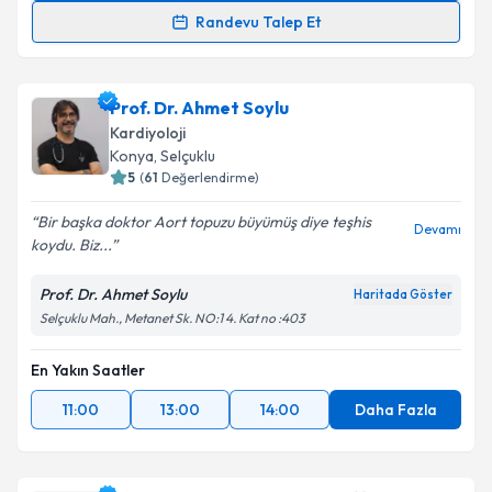
Randevu Talep Et
Prof. Dr. Dursun Duman
için randevu takvimi talebi
oluşturun. Size bu uzmandan randevu almanız için bir
Prof. Dr. Ahmet Soylu
takvim hazırlandığında e-posta ile bilgilendireceğiz.
Kardiyoloji
E-posta Adresiniz
Konya
,
Selçuklu
5
(
61
Değerlendirme)
Bir başka doktor Aort topuzu büyümüş diye teşhis
Devamı
koydu. Biz...
Kişisel verilerimin işlenmesine ilişkin
Aydınlatma
Metni
'ni okudum ve kişisel verilerimin belirtilen
Prof. Dr. Ahmet Soylu
Haritada Göster
kapsamda işlenmesini kabul ediyorum.
Selçuklu Mah., Metanet Sk. NO:1 4. Kat no :403
En Yakın Saatler
Takvim Talebini Gönder
11:00
13:00
14:00
Daha Fazla