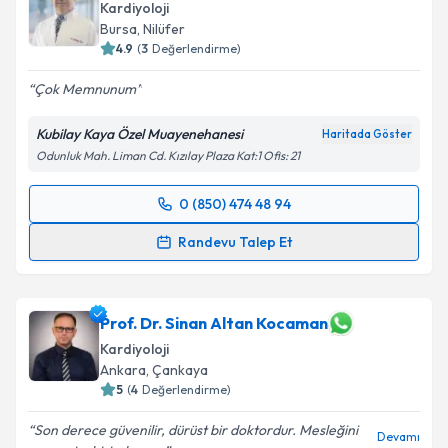
Kardiyoloji
Bursa
,
Nilüfer
4.9
(
3
Değerlendirme)
Çok Memnunum
Kubilay Kaya Özel Muayenehanesi
Haritada Göster
Odunluk Mah. Liman Cd. Kızılay Plaza Kat:1 Ofis: 21
0 (850) 474 48 94
Randevu Takvimi Talebi
Randevu Talep Et
Uzm. Dr. Kubilay Kaya
için randevu takvimi talebi
oluşturun. Size bu uzmandan randevu almanız için bir
takvim hazırlandığında e-posta ile bilgilendireceğiz.
Prof. Dr. Sinan Altan Kocaman
Kardiyoloji
E-posta Adresiniz
Ankara
,
Çankaya
5
(
4
Değerlendirme)
Son derece güvenilir, dürüst bir doktordur. Mesleğini
Devamı