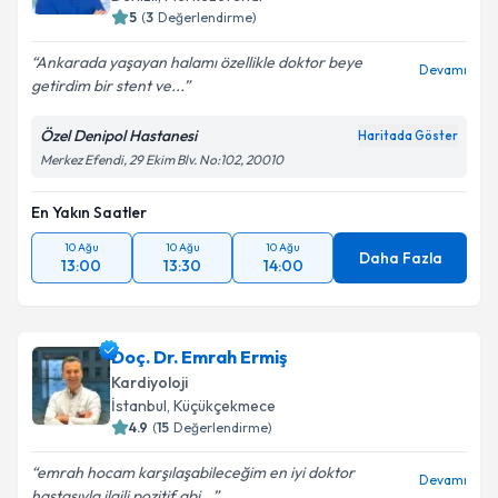
5
(
3
Değerlendirme)
Ankarada yaşayan halamı özellikle doktor beye
Devamı
getirdim bir stent ve...
Kişisel verilerimin işlenmesine ilişkin
Aydınlatma
Metni
'ni okudum ve kişisel verilerimin belirtilen
Özel Denipol Hastanesi
Haritada Göster
kapsamda işlenmesini kabul ediyorum.
Merkez Efendi, 29 Ekim Blv. No:102, 20010
En Yakın Saatler
Takvim Talebini Gönder
10 Ağu
10 Ağu
10 Ağu
Daha Fazla
13:00
13:30
14:00
Doç. Dr. Emrah Ermiş
Kardiyoloji
İstanbul
,
Küçükçekmece
4.9
(
15
Değerlendirme)
emrah hocam karşılaşabileceğim en iyi doktor
Devamı
hastasıyla ilgili pozitif abi...