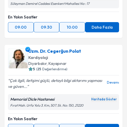
Süleyman Demirel Caddesi Esenkent Mahallesi No : 17
En Yakın Saatler
09:00
09:30
10:00
Daha Fazla
Uzm. Dr. Cegerğun Polat
Kardiyoloji
Diyarbakır
,
Kayapınar
5
(
25
Değerlendirme)
Çok ilgili, iletişimi güçlü, detaylı bilgi aktarımı yapması
Devamı
ve güven...
Memorial Dicle Hastanesi
Haritada Göster
Fırat Mah. Urfa Yolu 3. Km, 507. Sk. No: 150, 21220
En Yakın Saatler