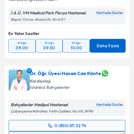
İ.A.Ü. VM Medical Park Florya Hastanesi
Haritada Göster
Beşyol, Florya, Akasya Sk. No:4 D:1
En Yakın Saatler
10 Ağu
10 Ağu
10 Ağu
Daha Fazla
09:00
09:30
10:00
Dr. Öğr. Üyesi Hasan Can Könte
Kardiyoloji
İstanbul
,
Bahçelievler
Bahçelievler Medipol Hastanesi
Haritada Göster
Çobançesme Mahallesi, Fatih Caddesi, No:1/8, 34196
0 (850) 811 32 74
Randevu Takvimi Talebi