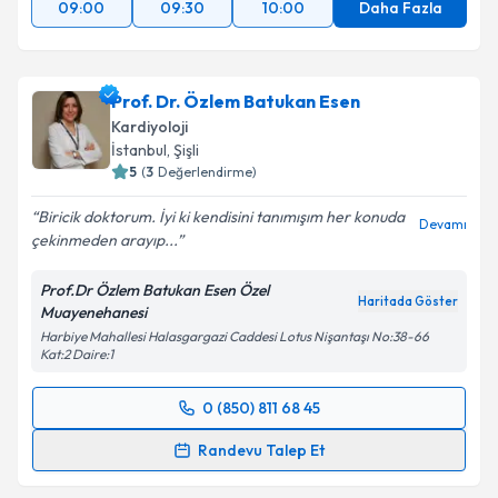
09:00
09:30
10:00
Daha Fazla
Prof. Dr. Özlem Batukan Esen
Kardiyoloji
İstanbul
,
Şişli
5
(
3
Değerlendirme)
Biricik doktorum. İyi ki kendisini tanımışım her konuda
Devamı
çekinmeden arayıp...
Prof.Dr Özlem Batukan Esen Özel
Haritada Göster
Muayenehanesi
Harbiye Mahallesi Halasgargazi Caddesi Lotus Nişantaşı No:38-66
Kat:2 Daire:1
0 (850) 811 68 45
Randevu Takvimi Talebi
Randevu Talep Et
Prof. Dr. Özlem Batukan Esen
için randevu takvimi