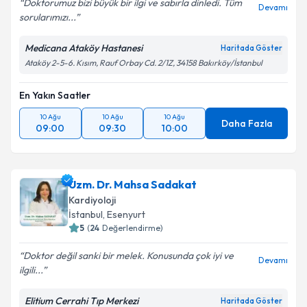
Doktorumuz bizi büyük bir ilgi ve sabırla dinledi. Tüm
Devamı
sorularımızı...
Kişisel verilerimin işlenmesine ilişkin
Aydınlatma
Metni
'ni okudum ve kişisel verilerimin belirtilen
Medicana Ataköy Hastanesi
Haritada Göster
kapsamda işlenmesini kabul ediyorum.
Ataköy 2-5-6. Kısım, Rauf Orbay Cd. 2/1Z, 34158 Bakırköy/İstanbul
En Yakın Saatler
Takvim Talebini Gönder
10 Ağu
10 Ağu
10 Ağu
Daha Fazla
09:00
09:30
10:00
Uzm. Dr. Mahsa Sadakat
Kardiyoloji
İstanbul
,
Esenyurt
5
(
24
Değerlendirme)
Doktor değil sanki bir melek. Konusunda çok iyi ve
Devamı
ilgili...
Elitium Cerrahi Tıp Merkezi
Haritada Göster