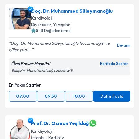
talebi oluşturun. Size bu uzmandan randevu almanız
Doç. Dr. Muhammed Süleymanoğlu
için bir takvim hazırlandığında e-posta ile
bilgilendireceğiz.
Kardiyoloji
Diyarbakır
,
Yenişehir
E-posta Adresiniz
5
(
3
Değerlendirme)
Doç. Dr. Muhammed Süleymanoğlu hocama ilgisi ve
Devamı
güler yüzü...
Kişisel verilerimin işlenmesine ilişkin
Aydınlatma
Özel Bower Hospital
Haritada Göster
Metni
'ni okudum ve kişisel verilerimin belirtilen
Yenişehir Mahallesi Elazığ caddesi 2/9
kapsamda işlenmesini kabul ediyorum.
En Yakın Saatler
Takvim Talebini Gönder
09:00
09:30
10:00
Daha Fazla
Prof. Dr. Osman Yeşildağ
Kardiyoloji
İstanbul
,
Kadıköy