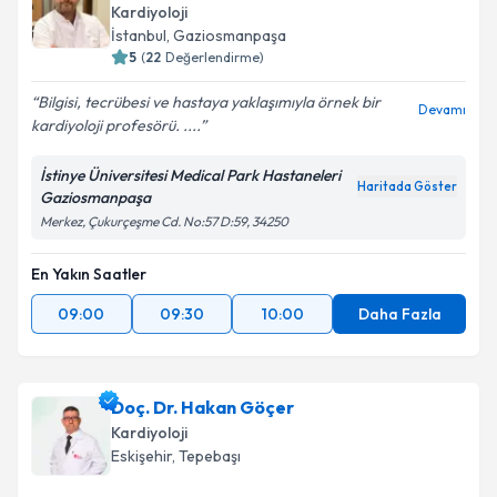
Kardiyoloji
İstanbul
,
Gaziosmanpaşa
5
(
22
Değerlendirme)
Bilgisi, tecrübesi ve hastaya yaklaşımıyla örnek bir
Devamı
kardiyoloji profesörü. ....
İstinye Üniversitesi Medical Park Hastaneleri
Haritada Göster
Gaziosmanpaşa
Merkez, Çukurçeşme Cd. No:57 D:59, 34250
En Yakın Saatler
09:00
09:30
10:00
Daha Fazla
Doç. Dr. Hakan Göçer
Kardiyoloji
Eskişehir
,
Tepebaşı