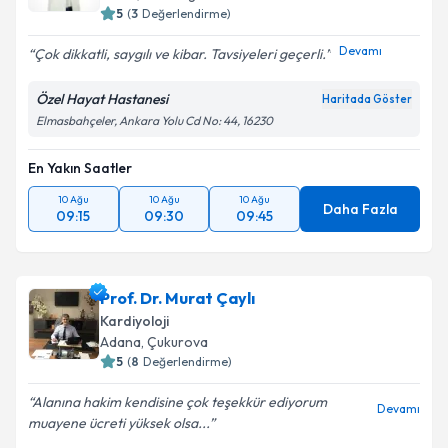
5
(
3
Değerlendirme)
Devamı
Çok dikkatli, saygılı ve kibar. Tavsiyeleri geçerli.
Özel Hayat Hastanesi
Haritada Göster
Elmasbahçeler, Ankara Yolu Cd No: 44, 16230
En Yakın Saatler
10 Ağu
10 Ağu
10 Ağu
Daha Fazla
09:15
09:30
09:45
Prof. Dr. Murat Çaylı
Kardiyoloji
Adana
,
Çukurova
5
(
8
Değerlendirme)
Alanına hakim kendisine çok teşekkür ediyorum
Devamı
muayene ücreti yüksek olsa...