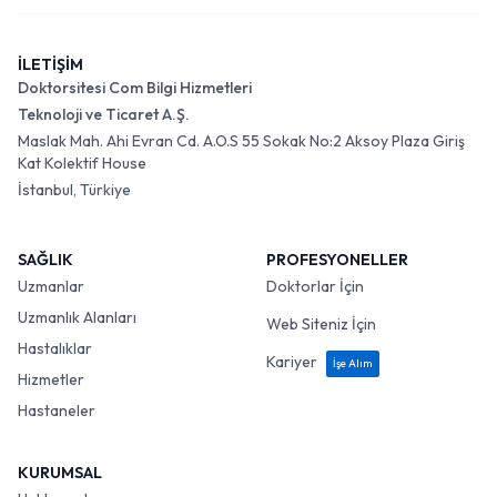
İLETİŞİM
Doktorsitesi Com Bilgi Hizmetleri
Teknoloji ve Ticaret A.Ş.
Maslak Mah. Ahi Evran Cd. A.O.S 55 Sokak No:2 Aksoy Plaza Giriş
Kat Kolektif House
İstanbul, Türkiye
SAĞLIK
PROFESYONELLER
Uzmanlar
Doktorlar İçin
Uzmanlık Alanları
Web Siteniz İçin
Hastalıklar
Kariyer
İşe Alım
Hizmetler
Hastaneler
KURUMSAL