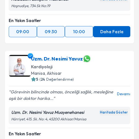
Hoşnudiye, 734 Sk No:19
En Yakın Saatler
09:00
09:30
10:00
Daha Fazla
Uzm. Dr. Nesimi Yavuz
Kardiyoloji
Manisa
,
Akhisar
5
(
24
Değerlendirme)
Görevinin bilincinde olması, önceliği sağlık, mesleğine
Devamı
aşık bir doktor harika...
Uzm. Dr. Nesimi Yavuz Muayenehanesi
Haritada Göster
Hürriyet, 415. Sk. No: 4, 45200 Akhisar/Manisa
En Yakın Saatler