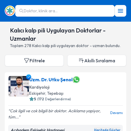
Doktor, klinik ara...
Kalıcı kalp pili Uygulayan Doktorlar -
Uzmanlar
Toplam
278
Kalıcı kalp pili
uygulayan doktor - uzman bulundu.
Filtrele
Akıllı Sıralama
Uzm. Dr. Utku Şenol
Kardiyoloji
Eskişehir
,
Tepebaşı
5
(
172
Değerlendirme)
Cok ilgili ve cok bilgili bir doktor. Aciklama yapiyor,
Devamı
túm...
Acıbadem Eskişehir Hastanesi
Haritada Göster