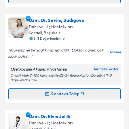
Randevu Takvimi Talebi
Uzm. Dr. Eda Altun
için randevu takvimi talebi
Uzm. Dr. Sevinç Sadıgova
oluşturun. Size bu uzmandan randevu almanız için bir
Dahiliye - İç Hastalıkları
takvim hazırlandığında e-posta ile bilgilendireceğiz.
Kocaeli
, Başiskele
5
(
1
Değerlendirme)
E-posta Adresiniz
Mükemmel bir sağlık hizmeti aldık. Doktor hanım çok
Devamı
kibar bütün...
Özel Kocaeli Akademi Hastanesi
Haritada Göster
Kişisel verilerimin işlenmesine ilişkin
Aydınlatma
Ovacık Mah D-100 Karayolu No:22-24 Yahya Kaptan Durağı, 41140
Metni
'ni okudum ve kişisel verilerimin belirtilen
Başiskele/Kocaeli
kapsamda işlenmesini kabul ediyorum.
Randevu Talep Et
Randevu Takvimi Talebi
Takvim Talebini Gönder
Uzm. Dr. Sevinç Sadıgova
için randevu takvimi
Uzm. Dr. Elvin Jalilli
talebi oluşturun. Size bu uzmandan randevu almanız
Dahiliye - İç Hastalıkları
için bir takvim hazırlandığında e-posta ile