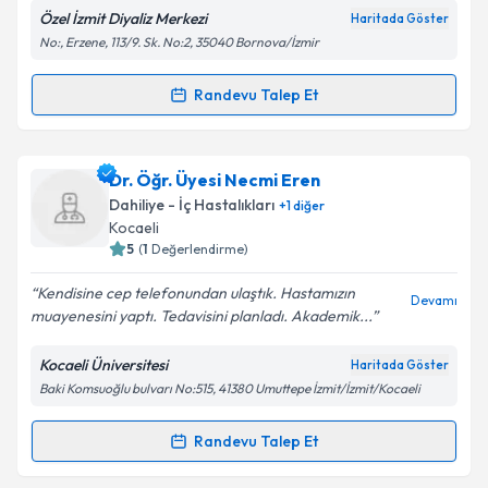
Özel İzmit Diyaliz Merkezi
Haritada Göster
No:, Erzene, 113/9. Sk. No:2, 35040 Bornova/İzmir
Kişisel verilerimin işlenmesine ilişkin
Aydınlatma
Randevu Talep Et
Randevu Takvimi Talebi
Metni
'ni okudum ve kişisel verilerimin belirtilen
kapsamda işlenmesini kabul ediyorum.
Dr. Akif Eran
için randevu takvimi talebi oluşturun.
Dr. Öğr. Üyesi Necmi Eren
Size bu uzmandan randevu almanız için bir takvim
Takvim Talebini Gönder
Dahiliye - İç Hastalıkları
+
1
diğer
hazırlandığında e-posta ile bilgilendireceğiz.
Kocaeli
5
(
1
Değerlendirme)
E-posta Adresiniz
Kendisine cep telefonundan ulaştık. Hastamızın
Devamı
muayenesini yaptı. Tedavisini planladı. Akademik...
Kocaeli Üniversitesi
Haritada Göster
Kişisel verilerimin işlenmesine ilişkin
Aydınlatma
Baki Komsuoğlu bulvarı No:515, 41380 Umuttepe İzmit/İzmit/Kocaeli
Metni
'ni okudum ve kişisel verilerimin belirtilen
kapsamda işlenmesini kabul ediyorum.
Randevu Talep Et
Randevu Takvimi Talebi
Takvim Talebini Gönder