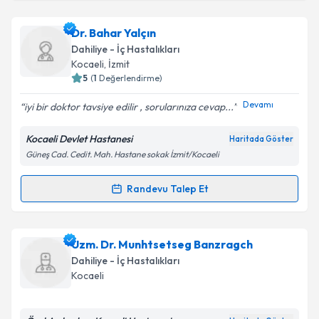
kapsamda işlenmesini kabul ediyorum.
Prof. Dr. Yalçın İlker
için randevu takvimi talebi
Dr. Bahar Yalçın
oluşturun. Size bu uzmandan randevu almanız için bir
Takvim Talebini Gönder
Dahiliye - İç Hastalıkları
takvim hazırlandığında e-posta ile bilgilendireceğiz.
Kocaeli
, İzmit
5
(
1
Değerlendirme)
E-posta Adresiniz
Devamı
iyi bir doktor tavsiye edilir , sorularınıza cevap...
Kocaeli Devlet Hastanesi
Haritada Göster
Güneş Cad. Cedit. Mah. Hastane sokak İzmit/Kocaeli
Kişisel verilerimin işlenmesine ilişkin
Aydınlatma
Metni
'ni okudum ve kişisel verilerimin belirtilen
kapsamda işlenmesini kabul ediyorum.
Randevu Talep Et
Randevu Takvimi Talebi
Takvim Talebini Gönder
Dr. Bahar Yalçın
için randevu takvimi talebi oluşturun.
Uzm. Dr. Munhtsetseg Banzragch
Size bu uzmandan randevu almanız için bir takvim
Dahiliye - İç Hastalıkları
hazırlandığında e-posta ile bilgilendireceğiz.
Kocaeli
E-posta Adresiniz