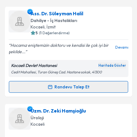
Takvim Talebini Gönder
Uzm. Dr. Gürbüz Perktaş
için randevu takvimi talebi
Ass. Dr. Süleyman Halil
oluşturun. Size bu uzmandan randevu almanız için bir
Dahiliye - İç Hastalıkları
takvim hazırlandığında e-posta ile bilgilendireceğiz.
Kocaeli
, İzmit
5
(
1
Değerlendirme)
E-posta Adresiniz
Hocamız eniştemizin doktoru ve kendisi ile çok iyi bir
Devamı
şekilde...
Kocaeli Devlet Hastanesi
Haritada Göster
Kişisel verilerimin işlenmesine ilişkin
Aydınlatma
Cedit Mahallesi, Turan Güneş Cad. Hastane sokak, 41300
Metni
'ni okudum ve kişisel verilerimin belirtilen
kapsamda işlenmesini kabul ediyorum.
Randevu Talep Et
Randevu Takvimi Talebi
Takvim Talebini Gönder
Ass. Dr. Süleyman Halil
için randevu takvimi talebi
Uzm. Dr. Zeki Hamşioğlu
oluşturun. Size bu uzmandan randevu almanız için bir
Üroloji
takvim hazırlandığında e-posta ile bilgilendireceğiz.
Kocaeli
E-posta Adresiniz