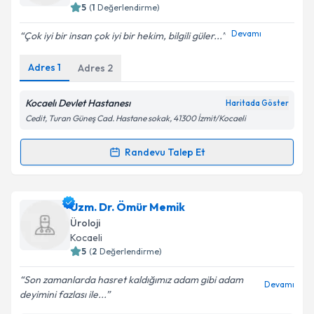
bilgilendireceğiz.
5
(
1
Değerlendirme)
E-posta Adresiniz
Devamı
Çok iyi bir insan çok iyi bir hekim, bilgili güler...
Adres
1
Adres
2
Kişisel verilerimin işlenmesine ilişkin
Aydınlatma
Kocaelı Devlet Hastanesı
Haritada Göster
Metni
'ni okudum ve kişisel verilerimin belirtilen
Cedit, Turan Güneş Cad. Hastane sokak, 41300 İzmit/Kocaeli
kapsamda işlenmesini kabul ediyorum.
Randevu Talep Et
Randevu Takvimi Talebi
Takvim Talebini Gönder
Ass. Dr. Kemal Mağden
için randevu takvimi talebi
Uzm. Dr. Ömür Memik
oluşturun. Size bu uzmandan randevu almanız için bir
Üroloji
takvim hazırlandığında e-posta ile bilgilendireceğiz.
Kocaeli
5
(
2
Değerlendirme)
E-posta Adresiniz
Son zamanlarda hasret kaldığımız adam gibi adam
Devamı
deyimini fazlası ile...