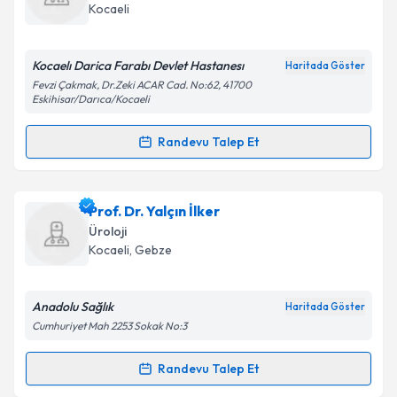
takvim hazırlandığında e-posta ile bilgilendireceğiz.
Kocaeli
E-posta Adresiniz
Kocaelı Darica Farabı Devlet Hastanesı
Haritada Göster
Fevzi Çakmak, Dr.Zeki ACAR Cad. No:62, 41700
Eskihisar/Darıca/Kocaeli
Kişisel verilerimin işlenmesine ilişkin
Aydınlatma
Randevu Talep Et
Metni
'ni okudum ve kişisel verilerimin belirtilen
Randevu Takvimi Talebi
kapsamda işlenmesini kabul ediyorum.
Uzm. Dr. Zeki Aydın
için randevu takvimi talebi
Prof. Dr. Yalçın İlker
Takvim Talebini Gönder
oluşturun. Size bu uzmandan randevu almanız için bir
Üroloji
takvim hazırlandığında e-posta ile bilgilendireceğiz.
Kocaeli
, Gebze
E-posta Adresiniz
Anadolu Sağlık
Haritada Göster
Cumhuriyet Mah 2253 Sokak No:3
Kişisel verilerimin işlenmesine ilişkin
Aydınlatma
Randevu Talep Et
Randevu Takvimi Talebi
Metni
'ni okudum ve kişisel verilerimin belirtilen