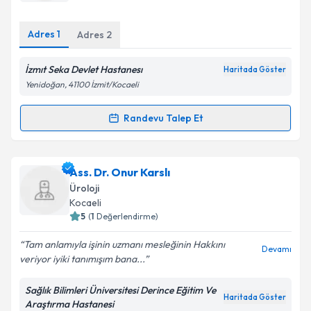
E-posta Adresiniz
Adres
1
Adres
2
İzmıt Seka Devlet Hastanesı
Haritada Göster
Kişisel verilerimin işlenmesine ilişkin
Aydınlatma
Yenidoğan, 41100 İzmit/Kocaeli
Metni
'ni okudum ve kişisel verilerimin belirtilen
kapsamda işlenmesini kabul ediyorum.
Randevu Talep Et
Randevu Takvimi Talebi
Takvim Talebini Gönder
Uzm. Dr. Murat Öztürkler
için randevu takvimi
Ass. Dr. Onur Karslı
talebi oluşturun. Size bu uzmandan randevu almanız
Üroloji
için bir takvim hazırlandığında e-posta ile
Kocaeli
bilgilendireceğiz.
5
(
1
Değerlendirme)
E-posta Adresiniz
Tam anlamıyla işinin uzmanı mesleğinin Hakkını
Devamı
veriyor iyiki tanımışım bana...
Sağlık Bilimleri Üniversitesi Derince Eğitim Ve
Haritada Göster
Araştırma Hastanesi
Kişisel verilerimin işlenmesine ilişkin
Aydınlatma