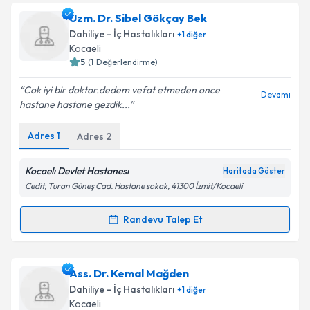
Takvim Talebini Gönder
Dr. Neşat Yücel
için randevu takvimi talebi oluşturun.
Uzm. Dr. Sibel Gökçay Bek
Size bu uzmandan randevu almanız için bir takvim
Dahiliye - İç Hastalıkları
+
1
diğer
hazırlandığında e-posta ile bilgilendireceğiz.
Kocaeli
5
(
1
Değerlendirme)
E-posta Adresiniz
Cok iyi bir doktor.dedem vefat etmeden once
Devamı
hastane hastane gezdik...
Adres
1
Adres
2
Kişisel verilerimin işlenmesine ilişkin
Aydınlatma
Metni
'ni okudum ve kişisel verilerimin belirtilen
kapsamda işlenmesini kabul ediyorum.
Kocaelı Devlet Hastanesı
Haritada Göster
Cedit, Turan Güneş Cad. Hastane sokak, 41300 İzmit/Kocaeli
Takvim Talebini Gönder
Randevu Talep Et
Randevu Takvimi Talebi
Uzm. Dr. Sibel Gökçay Bek
için randevu takvimi
Ass. Dr. Kemal Mağden
talebi oluşturun. Size bu uzmandan randevu almanız
Dahiliye - İç Hastalıkları
+
1
diğer
için bir takvim hazırlandığında e-posta ile
Kocaeli