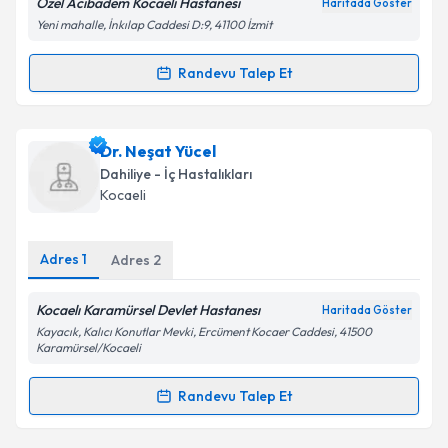
Özel Acıbadem Kocaeli Hastanesi
Haritada Göster
Yeni mahalle, İnkılap Caddesi D:9, 41100 İzmit
Kişisel verilerimin işlenmesine ilişkin
Aydınlatma
Randevu Talep Et
Randevu Takvimi Talebi
Metni
'ni okudum ve kişisel verilerimin belirtilen
kapsamda işlenmesini kabul ediyorum.
Uzm. Dr. Munhtsetseg Banzragch
için randevu
Dr. Neşat Yücel
takvimi talebi oluşturun. Size bu uzmandan randevu
Takvim Talebini Gönder
Dahiliye - İç Hastalıkları
almanız için bir takvim hazırlandığında e-posta ile
Kocaeli
bilgilendireceğiz.
E-posta Adresiniz
Adres
1
Adres
2
Kocaelı Karamürsel Devlet Hastanesı
Haritada Göster
Kayacık, Kalıcı Konutlar Mevki, Ercüment Kocaer Caddesi, 41500
Kişisel verilerimin işlenmesine ilişkin
Aydınlatma
Karamürsel/Kocaeli
Metni
'ni okudum ve kişisel verilerimin belirtilen
kapsamda işlenmesini kabul ediyorum.
Randevu Talep Et
Randevu Takvimi Talebi