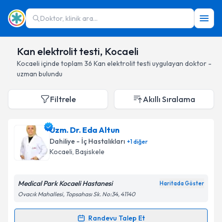
Doktor, klinik ara...
Kan elektrolit testi, Kocaeli
Kocaeli
içinde toplam
36
Kan elektrolit testi
uygulayan doktor -
uzman bulundu
Filtrele
Akıllı Sıralama
Uzm. Dr. Eda Altun
Dahiliye - İç Hastalıkları
+
1
diğer
Kocaeli
, Başiskele
Medical Park Kocaeli Hastanesi
Haritada Göster
Ovacık Mahallesi, Topsahası Sk. No:34, 41140
Randevu Talep Et