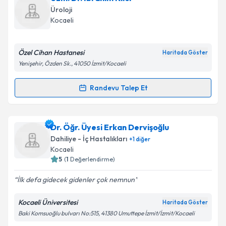
oluşturun. Size bu uzmandan randevu almanız için bir
Üroloji
takvim hazırlandığında e-posta ile bilgilendireceğiz.
Takvim Talebini Gönder
Kocaeli
E-posta Adresiniz
Özel Cihan Hastanesi
Haritada Göster
Yenişehir, Özden Sk., 41050 İzmit/Kocaeli
Kişisel verilerimin işlenmesine ilişkin
Aydınlatma
Randevu Talep Et
Randevu Takvimi Talebi
Metni
'ni okudum ve kişisel verilerimin belirtilen
kapsamda işlenmesini kabul ediyorum.
Uzm. Dr. İbrahim Kılcı
için randevu takvimi talebi
Dr. Öğr. Üyesi Erkan Dervişoğlu
oluşturun. Size bu uzmandan randevu almanız için bir
Takvim Talebini Gönder
Dahiliye - İç Hastalıkları
+
1
diğer
takvim hazırlandığında e-posta ile bilgilendireceğiz.
Kocaeli
5
(
1
Değerlendirme)
E-posta Adresiniz
İlk defa gidecek gidenler çok nemnun
Kocaeli Üniversitesi
Haritada Göster
Baki Komsuoğlu bulvarı No:515, 41380 Umuttepe İzmit/İzmit/Kocaeli
Kişisel verilerimin işlenmesine ilişkin
Aydınlatma