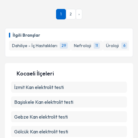
Dr. Öğr. Üyesi Necmi Eren
için randevu takvimi
1
2
›
talebi oluşturun. Size bu uzmandan randevu almanız
için bir takvim hazırlandığında e-posta ile
bilgilendireceğiz.
İlgili Branşlar
E-posta Adresiniz
Dahiliye - İç Hastalıkları
Nefroloji
Üroloji
Ga
29
11
6
Kişisel verilerimin işlenmesine ilişkin
Aydınlatma
Kocaeli İlçeleri
Metni
'ni okudum ve kişisel verilerimin belirtilen
kapsamda işlenmesini kabul ediyorum.
İzmit
Kan elektrolit testi
Başiskele
Kan elektrolit testi
Takvim Talebini Gönder
Gebze
Kan elektrolit testi
Gölcük
Kan elektrolit testi