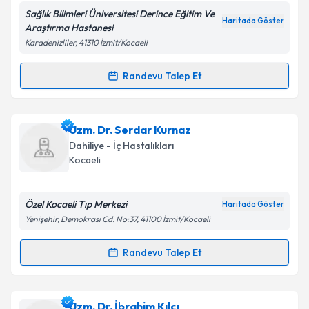
Sağlık Bilimleri Üniversitesi Derince Eğitim Ve
Haritada Göster
Araştırma Hastanesi
Karadenizliler, 41310 İzmit/Kocaeli
Kişisel verilerimin işlenmesine ilişkin
Aydınlatma
Metni
'ni okudum ve kişisel verilerimin belirtilen
Randevu Talep Et
Randevu Takvimi Talebi
kapsamda işlenmesini kabul ediyorum.
Uzm. Dr. Gökçen Selma Kılıç Halhallı
için randevu
Uzm. Dr. Serdar Kurnaz
Takvim Talebini Gönder
takvimi talebi oluşturun. Size bu uzmandan randevu
Dahiliye - İç Hastalıkları
almanız için bir takvim hazırlandığında e-posta ile
Kocaeli
bilgilendireceğiz.
E-posta Adresiniz
Özel Kocaeli Tıp Merkezi
Haritada Göster
Yenişehir, Demokrasi Cd. No:37, 41100 İzmit/Kocaeli
Randevu Talep Et
Randevu Takvimi Talebi
Kişisel verilerimin işlenmesine ilişkin
Aydınlatma
Metni
'ni okudum ve kişisel verilerimin belirtilen
kapsamda işlenmesini kabul ediyorum.
Uzm. Dr. Serdar Kurnaz
için randevu takvimi talebi
Uzm. Dr. İbrahim Kılcı