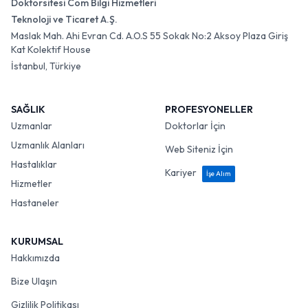
Doktorsitesi Com Bilgi Hizmetleri
Teknoloji ve Ticaret A.Ş.
Maslak Mah. Ahi Evran Cd. A.O.S 55 Sokak No:2 Aksoy Plaza Giriş
Kat Kolektif House
İstanbul, Türkiye
SAĞLIK
PROFESYONELLER
Uzmanlar
Doktorlar İçin
Uzmanlık Alanları
Web Siteniz İçin
Hastalıklar
Kariyer
İşe Alım
Hizmetler
Hastaneler
KURUMSAL
Hakkımızda
Bize Ulaşın
Gizlilik Politikası