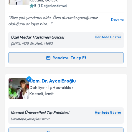
Kocaeli
, Gölcük
bilgilendireceğiz.
5
(
1
Değerlendirme)
E-posta Adresiniz
Bize çok yardımcı oldu. Özel durumlu çocuğumuz
Devamı
olduğunu anlayıp bize...
Özel Medar Hastanesi Gölcük
Haritada Göster
Çiftlik, 4179. Sk. No:1, 41650
Kişisel verilerimin işlenmesine ilişkin
Aydınlatma
Metni
'ni okudum ve kişisel verilerimin belirtilen
kapsamda işlenmesini kabul ediyorum.
Randevu Talep Et
Randevu Takvimi Talebi
Takvim Talebini Gönder
Uzm. Dr. Elvin Jalilli
için randevu takvimi talebi
Uzm. Dr. Ayca Eroğlu
oluşturun. Size bu uzmandan randevu almanız için bir
Dahiliye - İç Hastalıkları
takvim hazırlandığında e-posta ile bilgilendireceğiz.
Kocaeli
, İzmit
E-posta Adresiniz
Kocaeli Üniversitesi Tıp Fakültesi
Haritada Göster
Umuttepe yerleşkesi İzmit