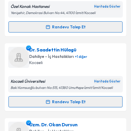
Özel Konak Hastanesi
Haritada Göster
Yenişehir, Demokrasi Bulvarı No:44, 41100 İzmit/Kocaeli
Kişisel verilerimin işlenmesine ilişkin
Aydınlatma
Randevu Talep Et
Randevu Takvimi Talebi
Metni
'ni okudum ve kişisel verilerimin belirtilen
kapsamda işlenmesini kabul ediyorum.
Uzm. Dr. Zeki Hamşioğlu
için randevu takvimi talebi
Dr. Saadettin Hülagü
oluşturun. Size bu uzmandan randevu almanız için bir
Takvim Talebini Gönder
Dahiliye - İç Hastalıkları
+
1
diğer
takvim hazırlandığında e-posta ile bilgilendireceğiz.
Kocaeli
E-posta Adresiniz
Kocaeli Üniversitesi
Haritada Göster
Baki Komsuoğlu bulvarı No:515, 41380 Umuttepe İzmit/İzmit/Kocaeli
Kişisel verilerimin işlenmesine ilişkin
Aydınlatma
Randevu Talep Et
Randevu Takvimi Talebi
Metni
'ni okudum ve kişisel verilerimin belirtilen
kapsamda işlenmesini kabul ediyorum.
Dr. Saadettin Hülagü
için randevu takvimi talebi
Uzm. Dr. Okan Dursun
oluşturun. Size bu uzmandan randevu almanız için bir