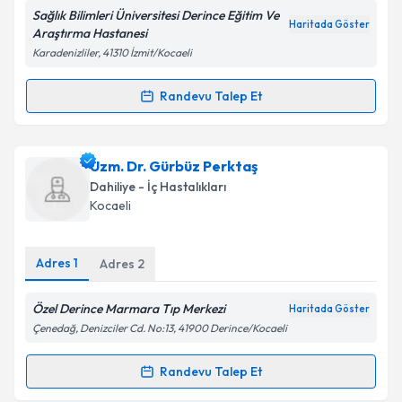
Sağlık Bilimleri Üniversitesi Derince Eğitim Ve
Kişisel verilerimin işlenmesine ilişkin
Aydınlatma
Haritada Göster
Araştırma Hastanesi
Metni
'ni okudum ve kişisel verilerimin belirtilen
Karadenizliler, 41310 İzmit/Kocaeli
kapsamda işlenmesini kabul ediyorum.
Randevu Talep Et
Randevu Takvimi Talebi
Takvim Talebini Gönder
Uzm. Dr. Ömür Memik
için randevu takvimi talebi
Uzm. Dr. Gürbüz Perktaş
oluşturun. Size bu uzmandan randevu almanız için bir
Dahiliye - İç Hastalıkları
takvim hazırlandığında e-posta ile bilgilendireceğiz.
Kocaeli
E-posta Adresiniz
Adres
1
Adres
2
Özel Derince Marmara Tıp Merkezi
Haritada Göster
Kişisel verilerimin işlenmesine ilişkin
Aydınlatma
Çenedağ, Denizciler Cd. No:13, 41900 Derince/Kocaeli
Metni
'ni okudum ve kişisel verilerimin belirtilen
kapsamda işlenmesini kabul ediyorum.
Randevu Talep Et
Randevu Takvimi Talebi