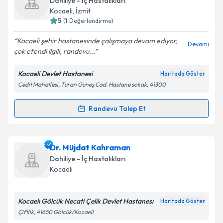
Takvim Talebini Gönder
Dahiliye - İç Hastalıkları
takvim hazırlandığında e-posta ile bilgilendireceğiz.
Kocaeli
, İzmit
5
(
1
Değerlendirme)
E-posta Adresiniz
Kocaeli şehir hastanesinde çalışmaya devam ediyor,
Devamı
çok efendi ilgili, randevu...
Kocaeli Devlet Hastanesi
Haritada Göster
Kişisel verilerimin işlenmesine ilişkin
Aydınlatma
Cedit Mahallesi, Turan Güneş Cad. Hastane sokak, 41300
Metni
'ni okudum ve kişisel verilerimin belirtilen
kapsamda işlenmesini kabul ediyorum.
Randevu Talep Et
Randevu Takvimi Talebi
Takvim Talebini Gönder
Uzm. Dr. Okan Dursun
için randevu takvimi talebi
Dr. Müjdat Kahraman
oluşturun. Size bu uzmandan randevu almanız için bir
Dahiliye - İç Hastalıkları
takvim hazırlandığında e-posta ile bilgilendireceğiz.
Kocaeli
E-posta Adresiniz
Kocaelı Gölcük Necati Çelik Devlet Hastanesı
Haritada Göster
Çiftlik, 41650 Gölcük/Kocaeli