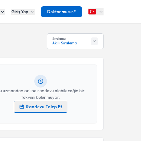
Giriş Yap
Doktor musun?
akvimi Talebi
Sıralama
Akıllı Sıralama
Ahmet Karabacak
için randevu takvimi talebi
Size bu uzmandan randevu almanız için bir takvim
ında e-posta ile bilgilendireceğiz.
resiniz
u uzmandan online randevu alabileceğin bir
takvimi bulunmuyor.
Randevu Talep Et
 verilerimin işlenmesine ilişkin
Aydınlatma Metni
'ni
 ve kişisel verilerimin belirtilen kapsamda
akvimi Talebi
esini kabul ediyorum.