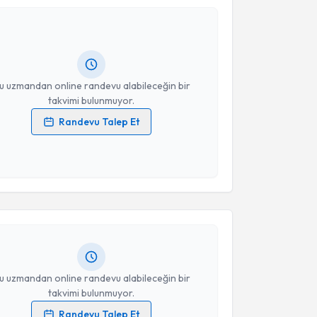
Takvim Talebini Gönder
eli KIRBAŞ
için randevu takvimi talebi oluşturun. Size
 randevu almanız için bir takvim hazırlandığında e-
lgilendireceğiz.
resiniz
u uzmandan online randevu alabileceğin bir
takvimi bulunmuyor.
Randevu Talep Et
 verilerimin işlenmesine ilişkin
Aydınlatma Metni
'ni
 ve kişisel verilerimin belirtilen kapsamda
akvimi Talebi
esini kabul ediyorum.
Mehmet Sait Gürevin
için randevu takvimi talebi
Takvim Talebini Gönder
Size bu uzmandan randevu almanız için bir takvim
ında e-posta ile bilgilendireceğiz.
resiniz
u uzmandan online randevu alabileceğin bir
takvimi bulunmuyor.
Randevu Talep Et