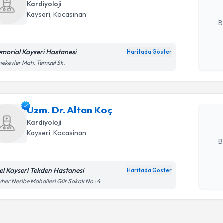
Kardiyoloji
E-posta Ad
Kayseri
,
Kocasinan
B
morial Kayseri Hastanesi
Haritada Göster
Randevu T
Kişisel
ekevler Mah. Temizel Sk.
okudum
işlenm
Uzm. Dr. A
bu uzmandan
Uzm. Dr. Altan Koç
posta ile bi
Kardiyoloji
E-posta Ad
Kayseri
,
Kocasinan
B
el Kayseri Tekden Hastanesi
Haritada Göster
Kişisel
her Nesibe Mahallesi Gür Sokak No : 4
okudum
işlenm