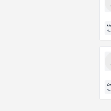
Me
Örn
Öz
Gev