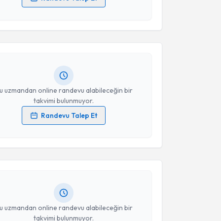
akvimi Talebi
 verilerimin işlenmesine ilişkin
Aydınlatma Metni
'ni
 ve kişisel verilerimin belirtilen kapsamda
esini kabul ediyorum.
Zakir Karadağ
için randevu takvimi talebi oluşturun.
andan randevu almanız için bir takvim
ında e-posta ile bilgilendireceğiz.
Takvim Talebini Gönder
resiniz
u uzmandan online randevu alabileceğin bir
takvimi bulunmuyor.
Randevu Talep Et
akvimi Talebi
 verilerimin işlenmesine ilişkin
Aydınlatma Metni
'ni
 ve kişisel verilerimin belirtilen kapsamda
esini kabul ediyorum.
Yakup Çetinkaya
için randevu takvimi talebi
Size bu uzmandan randevu almanız için bir takvim
ında e-posta ile bilgilendireceğiz.
Takvim Talebini Gönder
resiniz
u uzmandan online randevu alabileceğin bir
takvimi bulunmuyor.