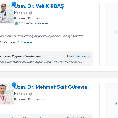
Uzm. Dr. V
Uzm. Dr. Veli KIRBAŞ
bu uzmandan
Kardiyoloji
posta ile bi
Kayseri
,
Kocasinan
5
(
1
Değerlendirme)
E-posta Ad
B
ın Veli hocam kardiyolojik muayenemi en iyi şekilde
ı. Kendisi...
Devamı
Kişisel
okudum
morial Kayseri Hastanesi
Haritada Göster
Randevu T
işlenm
ek Evler Mahallesi, Salih Avgun Paşa Cad.Temizel Sokak D:13
Uzm. Dr. 
oluşturun. 
Uzm. Dr. Mehmet Sait Gürevin
hazırlandığ
Kardiyoloji
E-posta Ad
Kayseri
,
Kocasinan
B