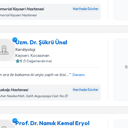
morial Kayseri Hastanesi
Haritada Göster
Kişisel
orial Kayseri Hastanesi
Randevu T
okudum
işlenm
Uzm. Dr. 
Uzm. Dr. Şükrü Ünal
bu uzmandan
posta ile bi
Kardiyoloji
Kayseri
,
Kocasinan
E-posta Ad
5
(
1
Değerlendirme)
B
 ara ile babama iki anjio yaptı ve ikisi...
Devamı
Kişisel
akalp Hastanesi
Haritada Göster
Randevu T
okudum
her Nesibe Mah. Salih Avgunpaşa Cad. No:31
işlenm
Prof. Dr.
oluşturun. 
Prof. Dr. Namık Kemal Eryol
hazırlandığ