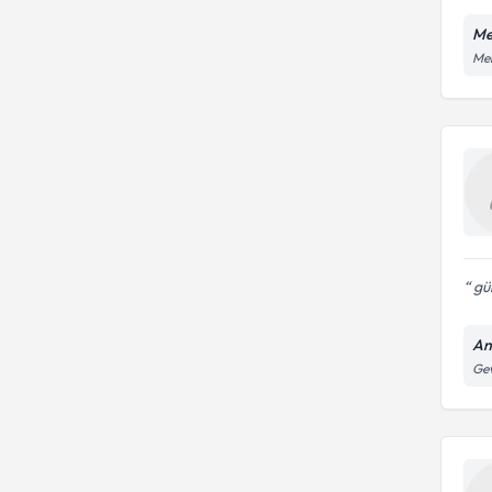
Me
Mem
gün
An
Gev