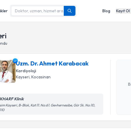
ikler
Blog
Kayıt Ol
Randevu T
eri
undu
Uzm. Dr. 
oluşturun. 
Uzm. Dr. Ahmet Karabacak
hazırlandığ
Kardiyoloji
E-posta Ad
Kayseri
,
Kocasinan
B
KHARF Klinik
Kişisel
sim Kayseri, B-Blok, Kat:11. No:61. Gevhernesibe, Gür Sk. No:10,
010
okudum
Randevu T
işlenm