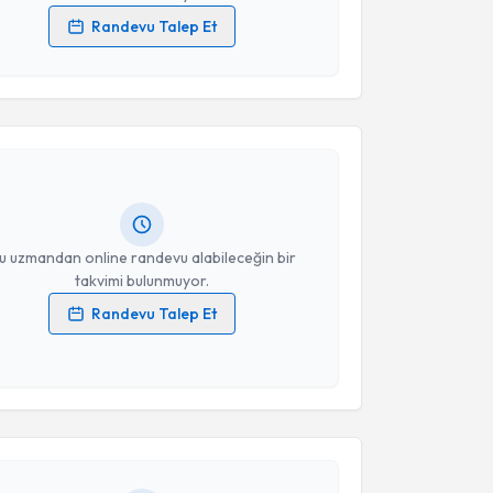
Randevu Talep Et
 verilerimin işlenmesine ilişkin
Aydınlatma Metni
'ni
akvimi Talebi
 ve kişisel verilerimin belirtilen kapsamda
esini kabul ediyorum.
Şükrü Ünal
için randevu takvimi talebi oluşturun. Size
Takvim Talebini Gönder
 randevu almanız için bir takvim hazırlandığında e-
lgilendireceğiz.
resiniz
u uzmandan online randevu alabileceğin bir
takvimi bulunmuyor.
Randevu Talep Et
 verilerimin işlenmesine ilişkin
Aydınlatma Metni
'ni
akvimi Talebi
 ve kişisel verilerimin belirtilen kapsamda
esini kabul ediyorum.
 Namık Kemal Eryol
için randevu takvimi talebi
Takvim Talebini Gönder
Size bu uzmandan randevu almanız için bir takvim
ında e-posta ile bilgilendireceğiz.