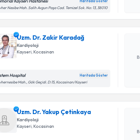
morial Kayseri Hastanesi
Haritada Göster
Randevu T
Kişisel
her Nesibe Mah. Salih Avgun Paşa Cad. Temizel Sok. No: 13, 38010
okudum
işlenm
Uzm. Dr. 
Size bu uzm
Uzm. Dr. Zakir Karadağ
hazırlandığ
Kardiyoloji
E-posta Ad
Kayseri
,
Kocasinan
B
stem Hospital
Haritada Göster
Randevu T
Kişisel
hernesibe Mah., Gök Geçidi. D:15, Kocasinan/Kayseri
okudum
işlenm
Uzm. Dr. 
oluşturun. 
Uzm. Dr. Yakup Çetinkaya
hazırlandığ
Kardiyoloji
E-posta Ad
Kayseri
,
Kocasinan
B