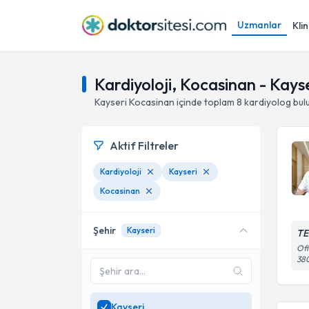
Uzmanlar
Klin
Kardiyoloji, Kocasinan - Kays
Kayseri
Kocasinan
içinde toplam
8
kardiyolog
bul
Aktif Filtreler
Kardiyoloji
Kayseri
Kocasinan
Şehir
Kayseri
TE
Ofi
38
Kayseri