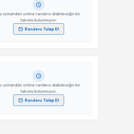
resiniz
u uzmandan online randevu alabileceğin bir
takvimi bulunmuyor.
Randevu Talep Et
akvimi Talebi
 verilerimin işlenmesine ilişkin
Aydınlatma Metni
'ni
 ve kişisel verilerimin belirtilen kapsamda
esini kabul ediyorum.
ltan Koç
için randevu takvimi talebi oluşturun. Size
 randevu almanız için bir takvim hazırlandığında e-
lgilendireceğiz.
Takvim Talebini Gönder
resiniz
u uzmandan online randevu alabileceğin bir
takvimi bulunmuyor.
Randevu Talep Et
 verilerimin işlenmesine ilişkin
Aydınlatma Metni
'ni
 ve kişisel verilerimin belirtilen kapsamda
esini kabul ediyorum.