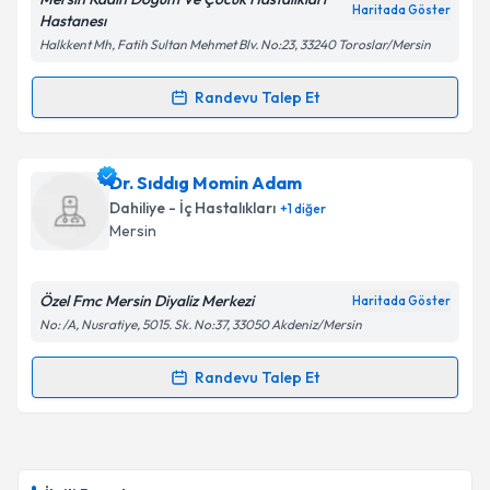
Haritada Göster
Hastanesı
Halkkent Mh, Fatih Sultan Mehmet Blv. No:23, 33240 Toroslar/Mersin
Kişisel verilerimin işlenmesine ilişkin
Aydınlatma
Metni
'ni okudum ve kişisel verilerimin belirtilen
Randevu Talep Et
Randevu Takvimi Talebi
kapsamda işlenmesini kabul ediyorum.
Dr. Ayşe Esin Kibar
için randevu takvimi talebi
Dr. Sıddıg Momin Adam
Takvim Talebini Gönder
oluşturun. Size bu uzmandan randevu almanız için bir
Dahiliye - İç Hastalıkları
+
1
diğer
takvim hazırlandığında e-posta ile bilgilendireceğiz.
Mersin
E-posta Adresiniz
Özel Fmc Mersin Diyaliz Merkezi
Haritada Göster
No: /A, Nusratiye, 5015. Sk. No:37, 33050 Akdeniz/Mersin
Kişisel verilerimin işlenmesine ilişkin
Aydınlatma
Randevu Talep Et
Randevu Takvimi Talebi
Metni
'ni okudum ve kişisel verilerimin belirtilen
kapsamda işlenmesini kabul ediyorum.
Dr. Sıddıg Momin Adam
için randevu takvimi talebi
oluşturun. Size bu uzmandan randevu almanız için bir
Takvim Talebini Gönder