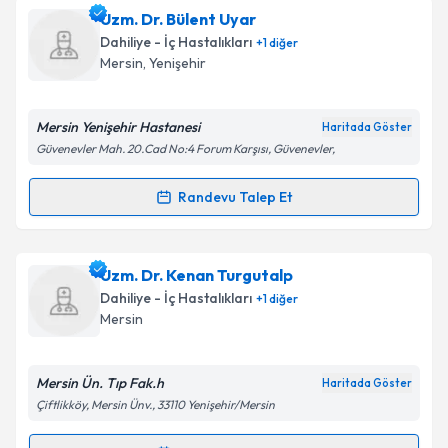
Uzm. Dr. Kutlay Naci Tutucu
için randevu takvimi
Uzm. Dr. Bülent Uyar
talebi oluşturun. Size bu uzmandan randevu almanız
Dahiliye - İç Hastalıkları
+
1
diğer
için bir takvim hazırlandığında e-posta ile
Mersin
, Yenişehir
bilgilendireceğiz.
E-posta Adresiniz
Mersin Yenişehir Hastanesi
Haritada Göster
Güvenevler Mah. 20.Cad No:4 Forum Karşısı, Güvenevler,
Randevu Talep Et
Randevu Takvimi Talebi
Kişisel verilerimin işlenmesine ilişkin
Aydınlatma
Metni
'ni okudum ve kişisel verilerimin belirtilen
kapsamda işlenmesini kabul ediyorum.
Uzm. Dr. Bülent Uyar
için randevu takvimi talebi
Uzm. Dr. Kenan Turgutalp
oluşturun. Size bu uzmandan randevu almanız için bir
Dahiliye - İç Hastalıkları
+
1
diğer
takvim hazırlandığında e-posta ile bilgilendireceğiz.
Takvim Talebini Gönder
Mersin
E-posta Adresiniz
Mersin Ün. Tıp Fak.h
Haritada Göster
Çiftlikköy, Mersin Ünv., 33110 Yenişehir/Mersin