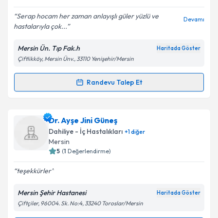
E-posta Adresiniz
Serap hocam her zaman anlayışlı güler yüzlü ve
Devamı
hastalarıyla çok...
Mersin Ün. Tıp Fak.h
Haritada Göster
Kişisel verilerimin işlenmesine ilişkin
Aydınlatma
Çiftlikköy, Mersin Ünv., 33110 Yenişehir/Mersin
Metni
'ni okudum ve kişisel verilerimin belirtilen
kapsamda işlenmesini kabul ediyorum.
Randevu Talep Et
Randevu Takvimi Talebi
Takvim Talebini Gönder
Dr. Serap Demir
için randevu takvimi talebi
Dr. Ayşe Jini Güneş
oluşturun. Size bu uzmandan randevu almanız için bir
Dahiliye - İç Hastalıkları
+
1
diğer
takvim hazırlandığında e-posta ile bilgilendireceğiz.
Mersin
5
(
1
Değerlendirme)
E-posta Adresiniz
teşekkürler
Mersin Şehir Hastanesi
Haritada Göster
Çiftçiler, 96004. Sk. No:4, 33240 Toroslar/Mersin
Kişisel verilerimin işlenmesine ilişkin
Aydınlatma
Metni
'ni okudum ve kişisel verilerimin belirtilen