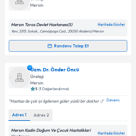
takvim hazırlandığında e-posta ile bilgilendireceğiz.
Mersin
E-posta Adresiniz
Mersın Toros Devlet Hastanesı(S)
Haritada Göster
Yeni, 5315. Sokak., Cemalpaşa Cad., 33050 Akdeniz/Mersin
Kişisel verilerimin işlenmesine ilişkin
Aydınlatma
Randevu Talep Et
Randevu Takvimi Talebi
Metni
'ni okudum ve kişisel verilerimin belirtilen
kapsamda işlenmesini kabul ediyorum.
Uzm. Dr. Nedim İnce
için randevu takvimi talebi
Uzm. Dr. Önder Öncü
oluşturun. Size bu uzmandan randevu almanız için bir
Takvim Talebini Gönder
Üroloji
takvim hazırlandığında e-posta ile bilgilendireceğiz.
Mersin
5
(
1
Değerlendirme)
E-posta Adresiniz
Devamı
Hastası ile çok iyi ilgilenen güler yüzlü bir doktor :)
Adres
1
Adres
2
Kişisel verilerimin işlenmesine ilişkin
Aydınlatma
Metni
'ni okudum ve kişisel verilerimin belirtilen
Mersın Kadin Doğum Ve Çocuk Hastaliklari
Haritada Göster
kapsamda işlenmesini kabul ediyorum.