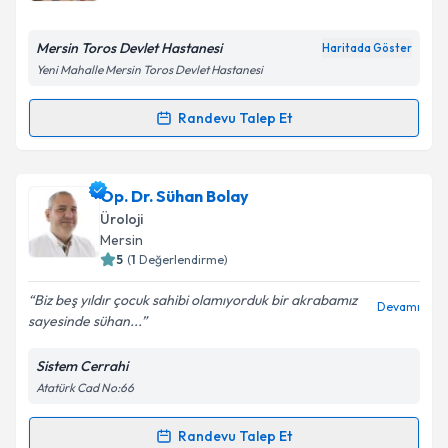
E-posta Adresiniz
Mersin Toros Devlet Hastanesi
Haritada Göster
Yeni Mahalle Mersin Toros Devlet Hastanesi
Randevu Talep Et
Randevu Takvimi Talebi
Kişisel verilerimin işlenmesine ilişkin
Aydınlatma
Metni
'ni okudum ve kişisel verilerimin belirtilen
kapsamda işlenmesini kabul ediyorum.
Uzm. Dr. Mehmet Emin Enecik
için randevu takvimi
Op. Dr. Sühan Bolay
talebi oluşturun. Size bu uzmandan randevu almanız
Üroloji
için bir takvim hazırlandığında e-posta ile
Takvim Talebini Gönder
Mersin
bilgilendireceğiz.
5
(
1
Değerlendirme)
E-posta Adresiniz
Biz beş yıldır çocuk sahibi olamıyorduk bir akrabamız
Devamı
sayesinde sühan...
Sistem Cerrahi
Atatürk Cad No:66
Kişisel verilerimin işlenmesine ilişkin
Aydınlatma
Metni
'ni okudum ve kişisel verilerimin belirtilen
kapsamda işlenmesini kabul ediyorum.
Randevu Talep Et
Randevu Takvimi Talebi