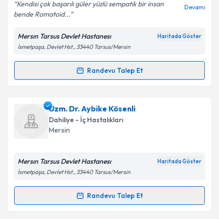
Kendisi çok başarılı güler yüzlü sempatik bir insan
Devamı
bende Romatoid...
Mersın Tarsus Devlet Hastanesı
Haritada Göster
Kişisel verilerimin işlenmesine ilişkin
Aydınlatma
İsmetpaşa, Devlet Hst., 33440 Tarsus/Mersin
Metni
'ni okudum ve kişisel verilerimin belirtilen
kapsamda işlenmesini kabul ediyorum.
Randevu Talep Et
Randevu Takvimi Talebi
Takvim Talebini Gönder
Uzm. Dr. Timur Koçak
için randevu takvimi talebi
Uzm. Dr. Aybike Kösenli
oluşturun. Size bu uzmandan randevu almanız için bir
Dahiliye - İç Hastalıkları
takvim hazırlandığında e-posta ile bilgilendireceğiz.
Mersin
E-posta Adresiniz
Mersın Tarsus Devlet Hastanesı
Haritada Göster
İsmetpaşa, Devlet Hst., 33440 Tarsus/Mersin
Kişisel verilerimin işlenmesine ilişkin
Aydınlatma
Randevu Talep Et
Randevu Takvimi Talebi
Metni
'ni okudum ve kişisel verilerimin belirtilen
kapsamda işlenmesini kabul ediyorum.