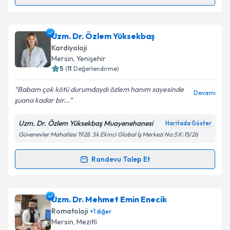
Randevu Takvimi Talebi
Op. Dr. Mehmet Tuna Ataman
için randevu takvimi
Uzm. Dr. Özlem Yüksekbaş
talebi oluşturun. Size bu uzmandan randevu almanız
Kardiyoloji
için bir takvim hazırlandığında e-posta ile
Mersin
, Yenişehir
bilgilendireceğiz.
5
(
11
Değerlendirme)
E-posta Adresiniz
Babam çok kötü durumdaydı özlem hanım sayesinde
Devamı
şuana kadar bir...
Uzm. Dr. Özlem Yüksekbaş Muayenehanesi
Haritada Göster
Güvenevler Mahallesi 1928. Sk Ekinci Global İş Merkezi No:5 K:15/26
Kişisel verilerimin işlenmesine ilişkin
Aydınlatma
Metni
'ni okudum ve kişisel verilerimin belirtilen
kapsamda işlenmesini kabul ediyorum.
Randevu Talep Et
Randevu Takvimi Talebi
Takvim Talebini Gönder
Uzm. Dr. Özlem Yüksekbaş
için randevu takvimi
Uzm. Dr. Mehmet Emin Enecik
talebi oluşturun. Size bu uzmandan randevu almanız
Romatoloji
+
1
diğer
için bir takvim hazırlandığında e-posta ile
Mersin
, Mezitli
bilgilendireceğiz.