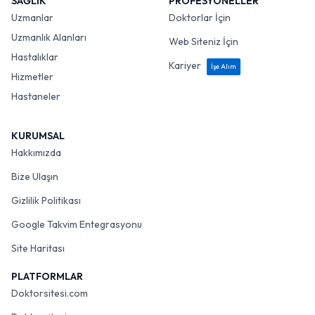
SAĞLIK
PROFESYONELLER
Uzmanlar
Doktorlar İçin
Uzmanlık Alanları
Web Siteniz İçin
Hastalıklar
Kariyer
İşe Alım
Hizmetler
Hastaneler
KURUMSAL
Hakkımızda
Bize Ulaşın
Gizlilik Politikası
Google Takvim Entegrasyonu
Site Haritası
PLATFORMLAR
Doktorsitesi.com