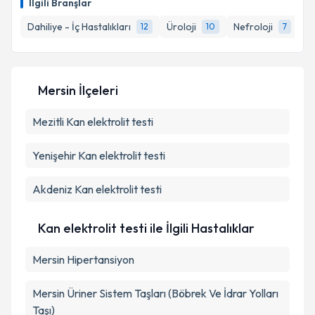
İlgili Branşlar
takvim hazırlandığında e-posta ile bilgilendireceğiz.
Dahiliye - İç Hastalıkları
Üroloji
Nefroloji
Ka
12
10
7
E-posta Adresiniz
Mersin İlçeleri
Kişisel verilerimin işlenmesine ilişkin
Aydınlatma
Mezitli
Kan elektrolit testi
Metni
'ni okudum ve kişisel verilerimin belirtilen
kapsamda işlenmesini kabul ediyorum.
Yenişehir
Kan elektrolit testi
Takvim Talebini Gönder
Akdeniz
Kan elektrolit testi
Kan elektrolit testi ile İlgili Hastalıklar
Mersin Hipertansiyon
Mersin Üriner Sistem Taşları (Böbrek Ve İdrar Yolları
Taşı)