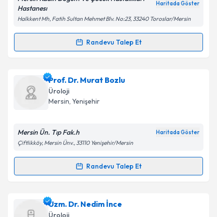
Haritada Göster
Hastanesı
Kişisel verilerimin işlenmesine ilişkin
Aydınlatma
Halkkent Mh, Fatih Sultan Mehmet Blv. No:23, 33240 Toroslar/Mersin
Metni
'ni okudum ve kişisel verilerimin belirtilen
kapsamda işlenmesini kabul ediyorum.
Randevu Talep Et
Randevu Takvimi Talebi
Takvim Talebini Gönder
Dr. Fevzi Uzun
için randevu takvimi talebi oluşturun.
Prof. Dr. Murat Bozlu
Size bu uzmandan randevu almanız için bir takvim
Üroloji
hazırlandığında e-posta ile bilgilendireceğiz.
Mersin
, Yenişehir
E-posta Adresiniz
Mersin Ün. Tıp Fak.h
Haritada Göster
Çiftlikköy, Mersin Ünv., 33110 Yenişehir/Mersin
Kişisel verilerimin işlenmesine ilişkin
Aydınlatma
Randevu Talep Et
Randevu Takvimi Talebi
Metni
'ni okudum ve kişisel verilerimin belirtilen
kapsamda işlenmesini kabul ediyorum.
Prof. Dr. Murat Bozlu
için randevu takvimi talebi
Uzm. Dr. Nedim İnce
oluşturun. Size bu uzmandan randevu almanız için bir
Takvim Talebini Gönder
Üroloji