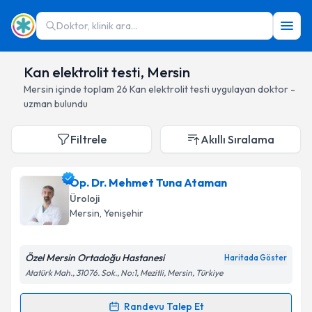
Doktor, klinik ara...
Kan elektrolit testi, Mersin
Mersin
içinde toplam
26
Kan elektrolit testi
uygulayan doktor -
uzman bulundu
Filtrele
Akıllı Sıralama
Op. Dr. Mehmet Tuna Ataman
Üroloji
Mersin
, Yenişehir
Özel Mersin Ortadoğu Hastanesi
Haritada Göster
Atatürk Mah., 31076. Sok., No:1, Mezitli, Mersin, Türkiye
Randevu Talep Et