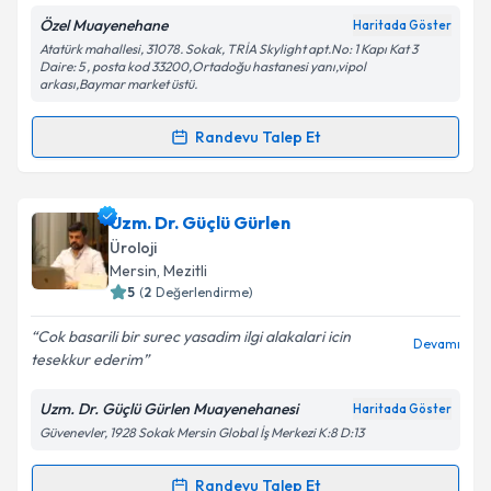
Özel Muayenehane
Haritada Göster
Atatürk mahallesi, 31078. Sokak, TRİA Skylight apt.No: 1 Kapı Kat 3
Kişisel verilerimin işlenmesine ilişkin
Aydınlatma
Daire: 5 , posta kod 33200,Ortadoğu hastanesi yanı,vipol
Metni
'ni okudum ve kişisel verilerimin belirtilen
arkası,Baymar market üstü.
kapsamda işlenmesini kabul ediyorum.
Randevu Talep Et
Randevu Takvimi Talebi
Takvim Talebini Gönder
Prof. Dr. İ. Türkay Özcan
için randevu takvimi talebi
Uzm. Dr. Güçlü Gürlen
oluşturun. Size bu uzmandan randevu almanız için bir
Üroloji
takvim hazırlandığında e-posta ile bilgilendireceğiz.
Mersin
, Mezitli
5
(
2
Değerlendirme)
E-posta Adresiniz
Cok basarili bir surec yasadim ilgi alakalari icin
Devamı
tesekkur ederim
Uzm. Dr. Güçlü Gürlen Muayenehanesi
Haritada Göster
Kişisel verilerimin işlenmesine ilişkin
Aydınlatma
Güvenevler, 1928 Sokak Mersin Global İş Merkezi K:8 D:13
Metni
'ni okudum ve kişisel verilerimin belirtilen
kapsamda işlenmesini kabul ediyorum.
Randevu Talep Et