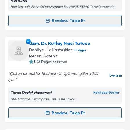
Hastanesı
Halkkent Mh, Fatih Sultan Mehmet Blv. No:23, 33240 Toroslar/Mersin
Takvim Talebini Gönder
Randevu Talep Et
Randevu Takvimi Talebi
Uzm. Dr. Önder Öncü
için randevu takvimi talebi
Uzm. Dr. Kutlay Naci Tutucu
oluşturun. Size bu uzmandan randevu almanız için bir
Dahiliye - İç Hastalıkları
+
1
diğer
takvim hazırlandığında e-posta ile bilgilendireceğiz.
Mersin
, Akdeniz
5
(
2
Değerlendirme)
E-posta Adresiniz
Çok iyi bir doktor hastaları ile ilgilenen güler yüzlü
Devamı
iyi...
Toros Devlet Hastanesi
Haritada Göster
Kişisel verilerimin işlenmesine ilişkin
Aydınlatma
Yeni Mahalle, Cemalpaşa Cad., 5314 Sokak
Metni
'ni okudum ve kişisel verilerimin belirtilen
kapsamda işlenmesini kabul ediyorum.
Randevu Talep Et
Randevu Takvimi Talebi
Takvim Talebini Gönder