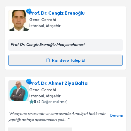
Takvim Talebini Gönder
Op. Dr. Murat Tan
için randevu takvimi talebi
Prof. Dr. Cengiz Erenoğlu
oluşturun. Size bu uzmandan randevu almanız için bir
Genel Cerrahi
takvim hazırlandığında e-posta ile bilgilendireceğiz.
İstanbul
,
Ataşehir
E-posta Adresiniz
Prof Dr. Cengiz Erenoğlu Muayenehanesi
Randevu Talep Et
Randevu Takvimi Talebi
Kişisel verilerimin işlenmesine ilişkin
Aydınlatma
Metni
'ni okudum ve kişisel verilerimin belirtilen
kapsamda işlenmesini kabul ediyorum.
Prof. Dr. Cengiz Erenoğlu
için randevu takvimi
Prof. Dr. Ahmet Ziya Balta
talebi oluşturun. Size bu uzmandan randevu almanız
Genel Cerrahi
için bir takvim hazırlandığında e-posta ile
Takvim Talebini Gönder
İstanbul
,
Ataşehir
bilgilendireceğiz.
5
(
2
Değerlendirme)
E-posta Adresiniz
Muayene sırasında ve sonrasında Ameliyat hakkında
Devamı
yaptığı detaylı açıklamaları çok...