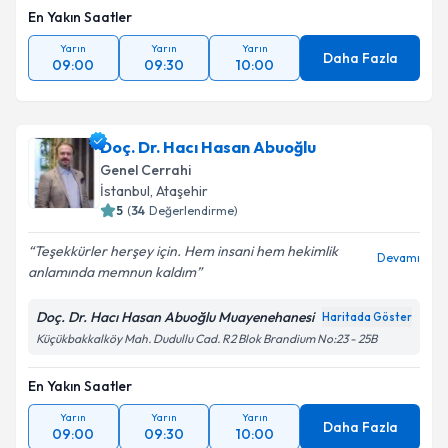
En Yakın Saatler
Yarın
Yarın
Yarın
Daha Fazla
09:00
09:30
10:00
Doç. Dr. Hacı Hasan Abuoğlu
Genel Cerrahi
İstanbul
,
Ataşehir
5
(
34
Değerlendirme)
Teşekkürler herşey için. Hem insani hem hekimlik
Devamı
anlamında memnun kaldım
Doç. Dr. Hacı Hasan Abuoğlu Muayenehanesi
Haritada Göster
Küçükbakkalköy Mah. Dudullu Cad. R2 Blok Brandium No:23 - 25B
En Yakın Saatler
Yarın
Yarın
Yarın
Daha Fazla
09:00
09:30
10:00