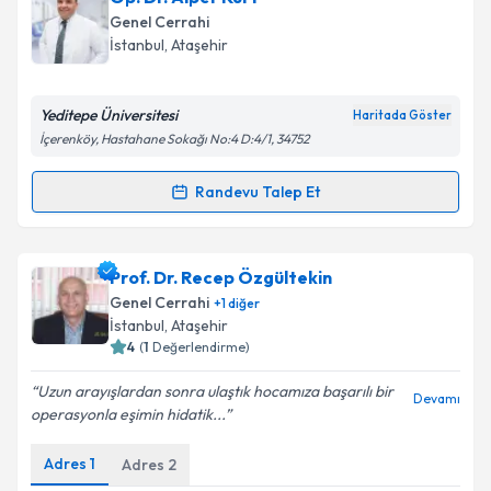
talebi oluşturun. Size bu uzmandan randevu almanız
Takvim Talebini Gönder
Genel Cerrahi
için bir takvim hazırlandığında e-posta ile
İstanbul
,
Ataşehir
bilgilendireceğiz.
E-posta Adresiniz
Yeditepe Üniversitesi
Haritada Göster
İçerenköy, Hastahane Sokağı No:4 D:4/1, 34752
Randevu Talep Et
Randevu Takvimi Talebi
Kişisel verilerimin işlenmesine ilişkin
Aydınlatma
Metni
'ni okudum ve kişisel verilerimin belirtilen
kapsamda işlenmesini kabul ediyorum.
Op. Dr. Alper Kurt
için randevu takvimi talebi
Prof. Dr. Recep Özgültekin
oluşturun. Size bu uzmandan randevu almanız için bir
Genel Cerrahi
+
1
diğer
takvim hazırlandığında e-posta ile bilgilendireceğiz.
Takvim Talebini Gönder
İstanbul
,
Ataşehir
4
(
1
Değerlendirme)
E-posta Adresiniz
Uzun arayışlardan sonra ulaştık hocamıza başarılı bir
Devamı
operasyonla eşimin hidatik...
Adres
1
Adres
2
Kişisel verilerimin işlenmesine ilişkin
Aydınlatma