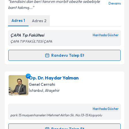
kendisini dan beri tanırım morbit obezite sebebiyle
Devamı
bant takmış...
Adres
1
Adres
2
Kişisel verilerimin işlenmesine ilişkin
Aydınlatma
Metni
'ni okudum ve kişisel verilerimin belirtilen
ÇAPA Tıp Fakültesi
Haritada Göster
kapsamda işlenmesini kabul ediyorum.
ÇAPA TIP FAKÜLTESİ ÇAPA
Randevu Talep Et
Takvim Talebini Gönder
Randevu Takvimi Talebi
Prof. Dr. Alp Bozbora
için randevu takvimi talebi
Op. Dr. Haydar Yalman
oluşturun. Size bu uzmandan randevu almanız için bir
Genel Cerrahi
takvim hazırlandığında e-posta ile bilgilendireceğiz.
İstanbul
,
Ataşehir
E-posta Adresiniz
Haritada Göster
park 15 muayenhaneleri Mehmet Akfan Sk. No:13-15 Koşuyolu
Kişisel verilerimin işlenmesine ilişkin
Aydınlatma