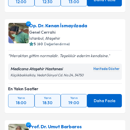
12:00
12:30
13:00
Op. Dr. Kenan İsmayılzada
Genel Cerrahi
İstanbul
,
Ataşehir
5
(
60
Değerlendirme)
Meraktan gittim normaldir. Teşekkür ederim kendisine.
Medicana Ataşehir Hastanesi
Haritada Göster
Küçükbakkalköy, Vedat Günyol Cd. No:24, 34750
En Yakın Saatler
Yarın
Yarın
Yarın
Daha Fazla
18:00
18:30
19:00
Prof. Dr. Umut Barbaros