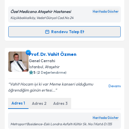
E-posta Adresiniz
Özel Medicana Ataşehir Hastanesi
Haritada Göster
Küçükbakkalköy, Vedat Günyol Cad.No 24
Kişisel verilerimin işlenmesine ilişkin
Aydınlatma
Randevu Talep Et
Randevu Takvimi Talebi
Metni
'ni okudum ve kişisel verilerimin belirtilen
kapsamda işlenmesini kabul ediyorum.
Doç. Dr. Ramazan Dönmez
için randevu takvimi
Prof. Dr. Vahit Özmen
talebi oluşturun. Size bu uzmandan randevu almanız
Takvim Talebini Gönder
Genel Cerrahi
için bir takvim hazırlandığında e-posta ile
İstanbul
,
Ataşehir
bilgilendireceğiz.
5
(
2
Değerlendirme)
E-posta Adresiniz
Vahit Hocam iyi ki var Meme kanseri olduğumu
Devamı
öğrendiğim günün ertesi...
Adres
1
Adres
2
Adres
3
Kişisel verilerimin işlenmesine ilişkin
Aydınlatma
Metni
'ni okudum ve kişisel verilerimin belirtilen
Haritada Göster
kapsamda işlenmesini kabul ediyorum.
Metroport Busidence-Eski Londra Asfaltı Kültür Sk. No:1 Kat:6 D:135