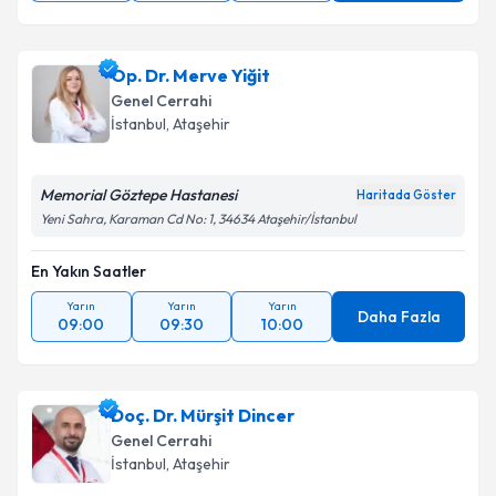
Op. Dr. Merve Yiğit
Genel Cerrahi
İstanbul
,
Ataşehir
Memorial Göztepe Hastanesi
Haritada Göster
Yeni Sahra, Karaman Cd No: 1, 34634 Ataşehir/İstanbul
En Yakın Saatler
Yarın
Yarın
Yarın
Daha Fazla
09:00
09:30
10:00
Doç. Dr. Mürşit Dincer
Genel Cerrahi
İstanbul
,
Ataşehir