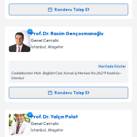
Randevu Talep Et
Takvim Talebini Gönder
Randevu Takvimi Talebi
Prof. Dr. Vahit Özmen
için randevu takvimi talebi
Prof. Dr. Rasim Gençosmanoğlu
oluşturun. Size bu uzmandan randevu almanız için bir
Genel Cerrahi
takvim hazırlandığında e-posta ile bilgilendireceğiz.
İstanbul
,
Ataşehir
E-posta Adresiniz
Haritada Göster
Caddebostan Mah. Bağdat Cad. Konak İş Merkezi No:262/9 Kadıköy-
İstanbul
Kişisel verilerimin işlenmesine ilişkin
Aydınlatma
Randevu Talep Et
Metni
'ni okudum ve kişisel verilerimin belirtilen
Randevu Takvimi Talebi
kapsamda işlenmesini kabul ediyorum.
Prof. Dr. Rasim Gençosmanoğlu
için randevu
Prof. Dr. Yalçın Polat
Takvim Talebini Gönder
takvimi talebi oluşturun. Size bu uzmandan randevu
Genel Cerrahi
almanız için bir takvim hazırlandığında e-posta ile
İstanbul
,
Ataşehir
bilgilendireceğiz.