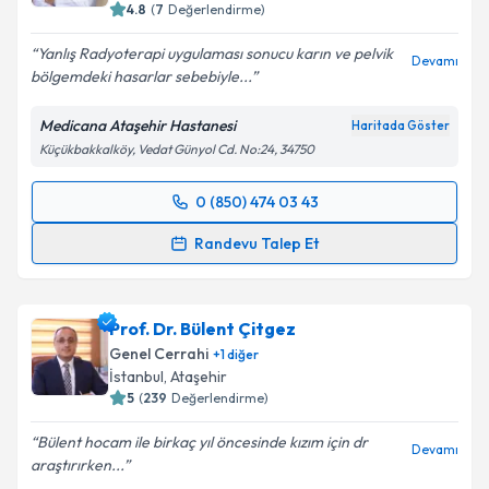
4.8
(
7
Değerlendirme)
Yanlış Radyoterapi uygulaması sonucu karın ve pelvik
Devamı
bölgemdeki hasarlar sebebiyle...
Medicana Ataşehir Hastanesi
Haritada Göster
Küçükbakkalköy, Vedat Günyol Cd. No:24, 34750
0 (850) 474 03 43
Randevu Takvimi Talebi
Randevu Talep Et
Op. Dr. Babek Tabandeh
için randevu takvimi talebi
oluşturun. Size bu uzmandan randevu almanız için bir
Prof. Dr. Bülent Çitgez
takvim hazırlandığında e-posta ile bilgilendireceğiz.
Genel Cerrahi
+
1
diğer
E-posta Adresiniz
İstanbul
,
Ataşehir
5
(
239
Değerlendirme)
Bülent hocam ile birkaç yıl öncesinde kızım için dr
Devamı
araştırırken...
Kişisel verilerimin işlenmesine ilişkin
Aydınlatma