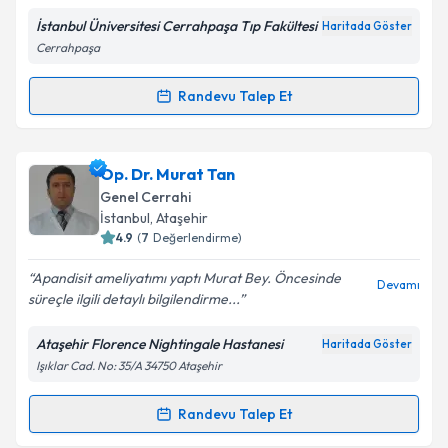
Metni
'ni okudum ve kişisel verilerimin belirtilen
kapsamda işlenmesini kabul ediyorum.
İstanbul Üniversitesi Cerrahpaşa Tıp Fakültesi
Haritada Göster
Cerrahpaşa
Takvim Talebini Gönder
Randevu Talep Et
Randevu Takvimi Talebi
Prof. Dr. Recep Özgültekin
için randevu takvimi
Op. Dr. Murat Tan
talebi oluşturun. Size bu uzmandan randevu almanız
Genel Cerrahi
için bir takvim hazırlandığında e-posta ile
İstanbul
,
Ataşehir
bilgilendireceğiz.
4.9
(
7
Değerlendirme)
E-posta Adresiniz
Apandisit ameliyatımı yaptı Murat Bey. Öncesinde
Devamı
süreçle ilgili detaylı bilgilendirme...
Ataşehir Florence Nightingale Hastanesi
Haritada Göster
Işıklar Cad. No: 35/A 34750 Ataşehir
Kişisel verilerimin işlenmesine ilişkin
Aydınlatma
Metni
'ni okudum ve kişisel verilerimin belirtilen
kapsamda işlenmesini kabul ediyorum.
Randevu Talep Et
Randevu Takvimi Talebi