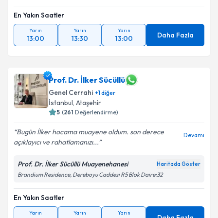
En Yakın Saatler
Yarın
Yarın
Yarın
Daha Fazla
13:00
13:30
13:00
Prof. Dr. İlker Sücüllü
Genel Cerrahi
+
1
diğer
İstanbul
,
Ataşehir
5
(
261
Değerlendirme)
Bugün İlker hocama muayene oldum. son derece
Devamı
açıklayıcı ve rahatlamanızı...
Prof. Dr. İlker Sücüllü Muayenehanesi
Haritada Göster
Brandium Residence, Dereboyu Caddesi R5 Blok Daire:32
En Yakın Saatler
Yarın
Yarın
Yarın
Daha Fazla