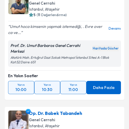
Genel Cerrahi
İstanbul
,
Ataşehir
5
(
11
Değerlendirme)
Umut hoca kimsenin yapmak istemediği, . Evre over
Devamı
ca ve...
Prof. Dr. Umut Barbaros Genel Cerrahi
Haritada Göster
Merkezi
Atatürk Mah. Ertuğrul Gazi Sokak Metropol İstanbul Sitesi A-1 Blok
Kat:52 Daire: 651
En Yakın Saatler
Yarın
Yarın
Yarın
Daha Fazla
10:00
10:30
11:00
Op. Dr. Babek Tabandeh
Genel Cerrahi
İstanbul
,
Ataşehir