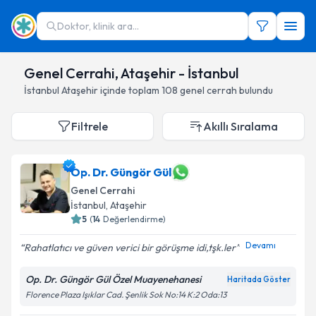
Doktor, klinik ara...
Genel Cerrahi, Ataşehir - İstanbul
İstanbul
Ataşehir
içinde toplam
108
genel cerrah
bulundu
Filtrele
Akıllı Sıralama
Op. Dr. Güngör Gül
Genel Cerrahi
İstanbul
,
Ataşehir
5
(
14
Değerlendirme)
Devamı
Rahatlatıcı ve güven verici bir görüşme idi,tşk.ler
Op. Dr. Güngör Gül Özel Muayenehanesi
Haritada Göster
Florence Plaza Işıklar Cad. Şenlik Sok No:14 K:2 Oda:13