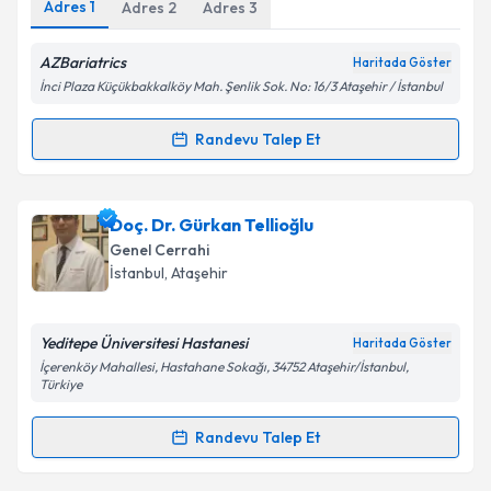
Adres
1
Adres
2
Adres
3
Kişisel verilerimin işlenmesine ilişkin
Aydınlatma
Metni
'ni okudum ve kişisel verilerimin belirtilen
AZBariatrics
Haritada Göster
kapsamda işlenmesini kabul ediyorum.
İnci Plaza Küçükbakkalköy Mah. Şenlik Sok. No: 16/3 Ataşehir / İstanbul
Randevu Talep Et
Takvim Talebini Gönder
Randevu Takvimi Talebi
Prof. Dr. Ahmet Ziya Balta
için randevu takvimi
Doç. Dr. Gürkan Tellioğlu
talebi oluşturun. Size bu uzmandan randevu almanız
Genel Cerrahi
için bir takvim hazırlandığında e-posta ile
İstanbul
,
Ataşehir
bilgilendireceğiz.
E-posta Adresiniz
Yeditepe Üniversitesi Hastanesi
Haritada Göster
İçerenköy Mahallesi, Hastahane Sokağı, 34752 Ataşehir/İstanbul,
Türkiye
Randevu Talep Et
Kişisel verilerimin işlenmesine ilişkin
Aydınlatma
Randevu Takvimi Talebi
Metni
'ni okudum ve kişisel verilerimin belirtilen
kapsamda işlenmesini kabul ediyorum.