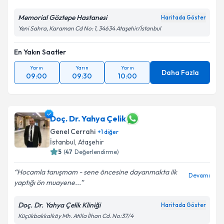
Memorial Göztepe Hastanesi
Haritada Göster
Yeni Sahra, Karaman Cd No: 1, 34634 Ataşehir/İstanbul
En Yakın Saatler
Yarın
Yarın
Yarın
Daha Fazla
09:00
09:30
10:00
Doç. Dr. Yahya Çelik
Genel Cerrahi
+
1
diğer
İstanbul
,
Ataşehir
5
(
47
Değerlendirme)
Hocamla tanışmam - sene öncesine dayanmakta ilk
Devamı
yaptığı ön muayene...
Doç. Dr. Yahya Çelik Kliniği
Haritada Göster
Küçükbakkalköy Mh. Atilla İlhan Cd. No:37/4