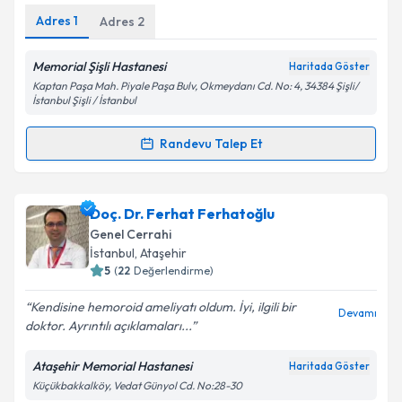
Metni
'ni okudum ve kişisel verilerimin belirtilen
Adres
1
Adres
2
kapsamda işlenmesini kabul ediyorum.
Memorial Şişli Hastanesi
Haritada Göster
Takvim Talebini Gönder
Kaptan Paşa Mah. Piyale Paşa Bulv, Okmeydanı Cd. No: 4, 34384 Şişli/
İstanbul Şişli / İstanbul
Randevu Talep Et
Randevu Takvimi Talebi
Prof. Dr. Bülent Çitgez
için randevu takvimi talebi
Doç. Dr. Ferhat Ferhatoğlu
oluşturun. Size bu uzmandan randevu almanız için bir
Genel Cerrahi
takvim hazırlandığında e-posta ile bilgilendireceğiz.
İstanbul
,
Ataşehir
5
(
22
Değerlendirme)
E-posta Adresiniz
Kendisine hemoroid ameliyatı oldum. İyi, ilgili bir
Devamı
doktor. Ayrıntılı açıklamaları...
Ataşehir Memorial Hastanesi
Haritada Göster
Kişisel verilerimin işlenmesine ilişkin
Aydınlatma
Küçükbakkalköy, Vedat Günyol Cd. No:28-30
Metni
'ni okudum ve kişisel verilerimin belirtilen