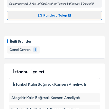
Çobançeşme E-5 Yan yol Cad. Ataköy Towers B Blok Kat: 5 Daire:76
Randevu Talep Et
Randevu Takvimi Talebi
Prof. Dr. Adem Dervişoğlu
için randevu takvimi
talebi oluşturun. Size bu uzmandan randevu almanız
İlgili Branşlar
için bir takvim hazırlandığında e-posta ile
bilgilendireceğiz.
Genel Cerrahi
1
E-posta Adresiniz
İstanbul İlçeleri
Kişisel verilerimin işlenmesine ilişkin
Aydınlatma
İstanbul
Kalın Bağırsak Kanseri Ameliyatı
Metni
'ni okudum ve kişisel verilerimin belirtilen
kapsamda işlenmesini kabul ediyorum.
Ataşehir
Kalın Bağırsak Kanseri Ameliyatı
Takvim Talebini Gönder