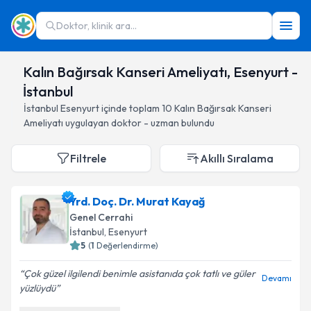
Doktor, klinik ara...
Kalın Bağırsak Kanseri Ameliyatı, Esenyurt -
İstanbul
İstanbul
Esenyurt
içinde toplam
10
Kalın Bağırsak Kanseri
Ameliyatı
uygulayan doktor - uzman bulundu
Filtrele
Akıllı Sıralama
Yrd. Doç. Dr. Murat Kayağ
Genel Cerrahi
İstanbul
, Esenyurt
5
(
1
Değerlendirme)
Çok güzel ilgilendi benimle asistanıda çok tatlı ve güler
Devamı
yüzlüydü