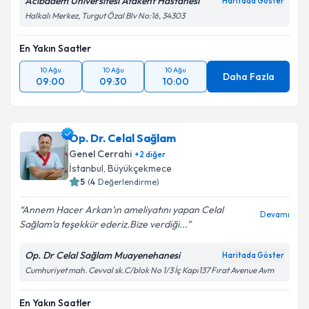
kapsamda işlenmesini kabul ediyorum.
Acıbadem Üniversitesi Atakent Hastanesi
Haritada Göster
Halkalı Merkez, Turgut Özal Blv No:16, 34303
Takvim Talebini Gönder
En Yakın Saatler
10 Ağu
10 Ağu
10 Ağu
Daha Fazla
09:00
09:30
10:00
Op. Dr. Celal Sağlam
Genel Cerrahi
+
2
diğer
İstanbul
, Büyükçekmece
5
(
4
Değerlendirme)
Annem Hacer Arkan’ın ameliyatını yapan Celal
Devamı
Sağlam’a teşekkür ederiz.Bize verdiği...
Op. Dr Celal Sağlam Muayenehanesi
Haritada Göster
Cumhuriyet mah. Cevval sk.C/blok No 1/3 İç Kapı137 Fırat Avenue Avm
En Yakın Saatler