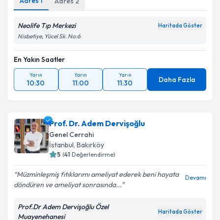
Adres
1
Adres
2
Neolife Tıp Merkezi
Haritada Göster
Kişisel verilerimin işlenmesine ilişkin
Aydınlatma
Nisbetiye, Yücel Sk. No:6
Metni
'ni okudum ve kişisel verilerimin belirtilen
kapsamda işlenmesini kabul ediyorum.
En Yakın Saatler
Yarın
Yarın
Yarın
Daha Fazla
10:30
11:00
11:30
Takvim Talebini Gönder
Prof. Dr. Adem Dervişoğlu
Genel Cerrahi
İstanbul
, Bakırköy
5
(
41
Değerlendirme)
Müzminleşmiş fıtıklarımı ameliyat ederek beni hayata
Devamı
döndüren ve ameliyat sonrasında...
Prof.Dr Adem Dervişoğlu Özel
Haritada Göster
Muayenehanesi