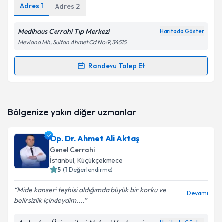
Adres
1
Adres
2
Medihaus Cerrahi Tıp Merkezi
Haritada Göster
Mevlana Mh, Sultan Ahmet Cd No:9, 34515
Randevu Talep Et
Randevu Takvimi Talebi
Yrd. Doç. Dr. Murat Kayağ
için randevu takvimi
Bölgenize yakın diğer uzmanlar
talebi oluşturun. Size bu uzmandan randevu almanız
için bir takvim hazırlandığında e-posta ile
bilgilendireceğiz.
Op. Dr. Ahmet Ali Aktaş
Genel Cerrahi
E-posta Adresiniz
İstanbul
, Küçükçekmece
5
(
1
Değerlendirme)
Mide kanseri teşhisi aldığımda büyük bir korku ve
Devamı
belirsizlik içindeydim....
Kişisel verilerimin işlenmesine ilişkin
Aydınlatma
Metni
'ni okudum ve kişisel verilerimin belirtilen