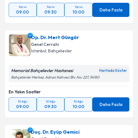
Yarın
Yarın
Yarın
Daha Fazla
09:00
09:30
10:00
Op. Dr. Mert Güngör
Genel Cerrahi
İstanbul
, Bahçelievler
Memorial Bahçelievler Hastanesi
Haritada Göster
Bahçelievler Merkez, Adnan Kahveci Blv. No: 227, 34180
En Yakın Saatler
10 Ağu
10 Ağu
10 Ağu
Daha Fazla
09:00
09:30
10:00
Doç. Dr. Eyüp Gemici