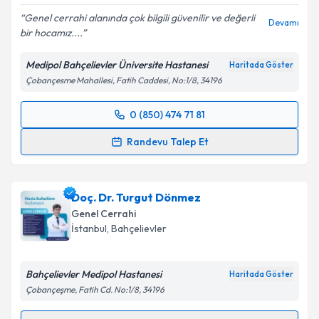
Genel cerrahi alanında çok bilgili güvenilir ve değerli
Devamı
bir hocamız....
Medipol Bahçelievler Üniversite Hastanesi
Haritada Göster
Çobançesme Mahallesi, Fatih Caddesi, No:1/8, 34196
0 (850) 474 71 81
Randevu Takvimi Talebi
Randevu Talep Et
Prof. Dr. Ali Aktekin
için randevu takvimi talebi
oluşturun. Size bu uzmandan randevu almanız için bir
Doç. Dr. Turgut Dönmez
takvim hazırlandığında e-posta ile bilgilendireceğiz.
Genel Cerrahi
E-posta Adresiniz
İstanbul
, Bahçelievler
Bahçelievler Medipol Hastanesi
Haritada Göster
Çobançeşme, Fatih Cd. No:1/8, 34196
Kişisel verilerimin işlenmesine ilişkin
Aydınlatma
Metni
'ni okudum ve kişisel verilerimin belirtilen