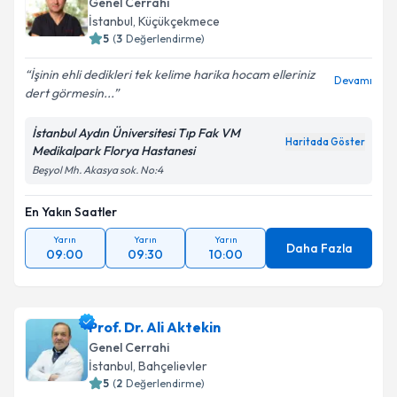
Genel Cerrahi
İstanbul
, Küçükçekmece
5
(
3
Değerlendirme)
İşinin ehli dedikleri tek kelime harika hocam elleriniz
Devamı
dert görmesin...
İstanbul Aydın Üniversitesi Tıp Fak VM
Haritada Göster
Medikalpark Florya Hastanesi
Beşyol Mh. Akasya sok. No:4
En Yakın Saatler
Yarın
Yarın
Yarın
Daha Fazla
09:00
09:30
10:00
Prof. Dr. Ali Aktekin
Genel Cerrahi
İstanbul
, Bahçelievler
5
(
2
Değerlendirme)