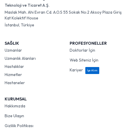
Teknoloji ve Ticaret A.Ş.
Maslak Mah. Ahi Evran Cd. A.O.S 55 Sokak No:2 Aksoy Plaza Giriş
Kat Kolektif House
İstanbul, Türkiye
SAĞLIK
PROFESYONELLER
Uzmanlar
Doktorlar İçin
Uzmanlık Alanları
Web Siteniz İçin
Hastalıklar
Kariyer
İşe Alım
Hizmetler
Hastaneler
KURUMSAL
Hakkımızda
Bize Ulaşın
Gizlilik Politikası