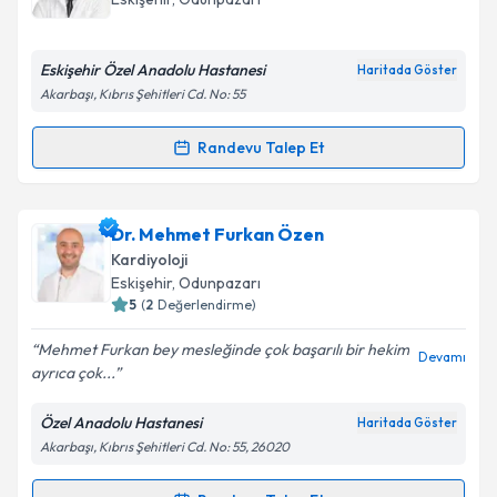
Eskişehir Özel Anadolu Hastanesi
Haritada Göster
Akarbaşı, Kıbrıs Şehitleri Cd. No: 55
Randevu Talep Et
Randevu Takvimi Talebi
Uzm. Dr. Murat Taraktaş
için randevu takvimi talebi
Dr. Mehmet Furkan Özen
oluşturun. Size bu uzmandan randevu almanız için bir
Kardiyoloji
takvim hazırlandığında e-posta ile bilgilendireceğiz.
Eskişehir
, Odunpazarı
5
(
2
Değerlendirme)
E-posta Adresiniz
Mehmet Furkan bey mesleğinde çok başarılı bir hekim
Devamı
ayrıca çok...
Özel Anadolu Hastanesi
Haritada Göster
Kişisel verilerimin işlenmesine ilişkin
Aydınlatma
Akarbaşı, Kıbrıs Şehitleri Cd. No: 55, 26020
Metni
'ni okudum ve kişisel verilerimin belirtilen
kapsamda işlenmesini kabul ediyorum.