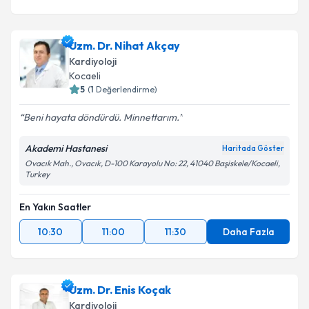
Uzm. Dr. Nihat Akçay
Kardiyoloji
Kocaeli
5
(
1
Değerlendirme)
Beni hayata döndürdü. Minnettarım.
Akademi Hastanesi
Haritada Göster
Ovacık Mah., Ovacık, D-100 Karayolu No: 22, 41040 Başiskele/Kocaeli,
Turkey
En Yakın Saatler
10:30
11:00
11:30
Daha Fazla
Uzm. Dr. Enis Koçak
Kardiyoloji