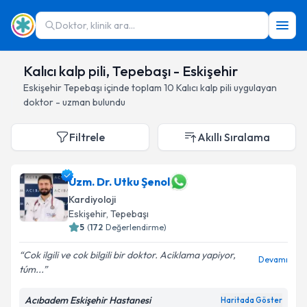
Doktor, klinik ara...
Kalıcı kalp pili, Tepebaşı - Eskişehir
Eskişehir
Tepebaşı
içinde toplam
10
Kalıcı kalp pili
uygulayan
doktor - uzman bulundu
Filtrele
Akıllı Sıralama
Uzm. Dr. Utku Şenol
Kardiyoloji
Eskişehir
, Tepebaşı
5
(
172
Değerlendirme)
Cok ilgili ve cok bilgili bir doktor. Aciklama yapiyor,
Devamı
túm...
Acıbadem Eskişehir Hastanesi
Haritada Göster