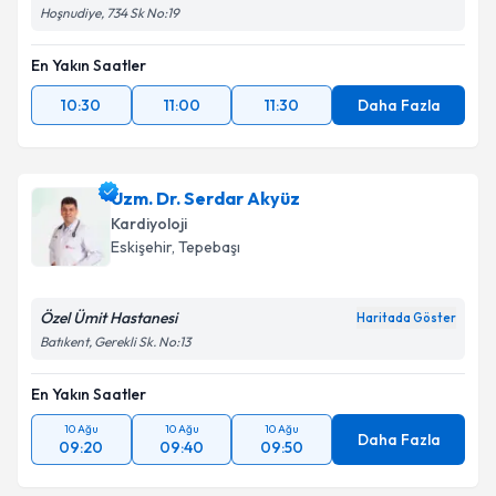
Hoşnudiye, 734 Sk No:19
En Yakın Saatler
10:30
11:00
11:30
Daha Fazla
Uzm. Dr. Serdar Akyüz
Kardiyoloji
Eskişehir
, Tepebaşı
Özel Ümit Hastanesi
Haritada Göster
Batıkent, Gerekli Sk. No:13
En Yakın Saatler
10 Ağu
10 Ağu
10 Ağu
Daha Fazla
09:20
09:40
09:50