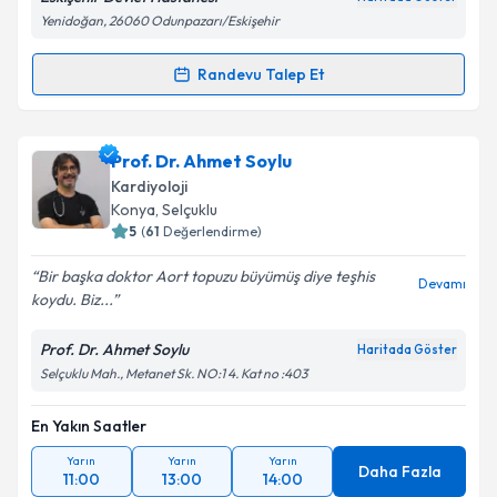
Yenidoğan, 26060 Odunpazarı/Eskişehir
Kişisel verilerimin işlenmesine ilişkin
Aydınlatma
Randevu Talep Et
Randevu Takvimi Talebi
Metni
'ni okudum ve kişisel verilerimin belirtilen
kapsamda işlenmesini kabul ediyorum.
Dr. Aytekin Topçu
için randevu takvimi talebi
Prof. Dr. Ahmet Soylu
oluşturun. Size bu uzmandan randevu almanız için bir
Takvim Talebini Gönder
Kardiyoloji
takvim hazırlandığında e-posta ile bilgilendireceğiz.
Konya
, Selçuklu
5
(
61
Değerlendirme)
E-posta Adresiniz
Bir başka doktor Aort topuzu büyümüş diye teşhis
Devamı
koydu. Biz...
Prof. Dr. Ahmet Soylu
Haritada Göster
Kişisel verilerimin işlenmesine ilişkin
Aydınlatma
Selçuklu Mah., Metanet Sk. NO:1 4. Kat no :403
Metni
'ni okudum ve kişisel verilerimin belirtilen
kapsamda işlenmesini kabul ediyorum.
En Yakın Saatler
Yarın
Yarın
Yarın
Takvim Talebini Gönder
Daha Fazla
11:00
13:00
14:00