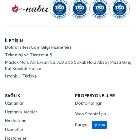
İLETİŞİM
Doktorsitesi Com Bilgi Hizmetleri
Teknoloji ve Ticaret A.Ş.
Maslak Mah. Ahi Evran Cd. A.O.S 55 Sokak No:2 Aksoy Plaza Giriş
Kat Kolektif House
İstanbul, Türkiye
SAĞLIK
PROFESYONELLER
Uzmanlar
Doktorlar İçin
Uzmanlık Alanları
Web Siteniz İçin
Hastalıklar
Kariyer
İşe Alım
Hizmetler
Hastaneler