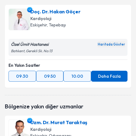
Doç. Dr. Hakan Göçer
Kardiyoloji
Eskişehir
, Tepebaşı
Özel Ümit Hastanesi
Haritada Göster
Batıkent, Gerekli Sk. No:13
En Yakın Saatler
09:30
09:50
10:00
Daha Fazla
Bölgenize yakın diğer uzmanlar
Uzm. Dr. Murat Taraktaş
Kardiyoloji
Eskişehir
, Odunpazarı