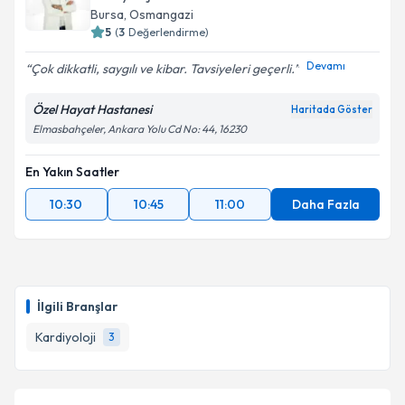
Bursa
, Osmangazi
5
(
3
Değerlendirme)
Devamı
Çok dikkatli, saygılı ve kibar. Tavsiyeleri geçerli.
Özel Hayat Hastanesi
Haritada Göster
Elmasbahçeler, Ankara Yolu Cd No: 44, 16230
En Yakın Saatler
10:30
10:45
11:00
Daha Fazla
İlgili Branşlar
Kardiyoloji
3