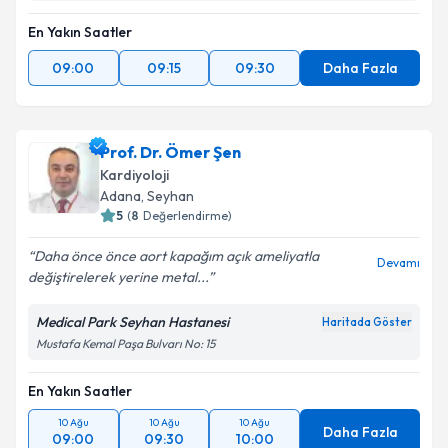
En Yakın Saatler
09:00
09:15
09:30
Daha Fazla
Prof. Dr. Ömer Şen
Kardiyoloji
Adana
, Seyhan
5
(
8
Değerlendirme)
Daha önce önce aort kapağım açık ameliyatla
Devamı
değiştirelerek yerine metal...
Medical Park Seyhan Hastanesi
Haritada Göster
Mustafa Kemal Paşa Bulvarı No: 15
En Yakın Saatler
10 Ağu
10 Ağu
10 Ağu
Daha Fazla
09:00
09:30
10:00