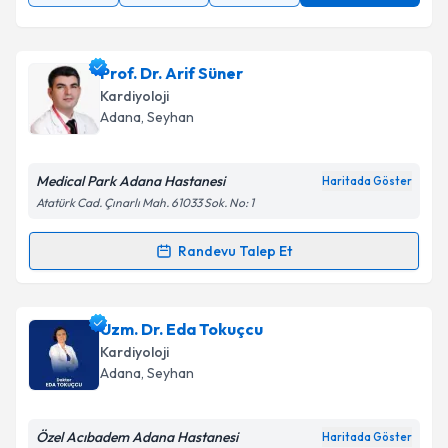
Prof. Dr. Arif Süner
Kardiyoloji
Adana
, Seyhan
Medical Park Adana Hastanesi
Haritada Göster
Atatürk Cad. Çınarlı Mah. 61033 Sok. No: 1
Randevu Talep Et
Randevu Takvimi Talebi
Prof. Dr. Arif Süner
için randevu takvimi talebi
Uzm. Dr. Eda Tokuçcu
oluşturun. Size bu uzmandan randevu almanız için bir
Kardiyoloji
takvim hazırlandığında e-posta ile bilgilendireceğiz.
Adana
, Seyhan
E-posta Adresiniz
Özel Acıbadem Adana Hastanesi
Haritada Göster