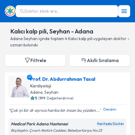
Doktor, klinik ara...
Kalıcı kalp pili, Seyhan - Adana
Adana
Seyhan
içinde toplam
4
Kalıcı kalp pili
uygulayan doktor -
uzman bulundu
Filtrele
Akıllı Sıralama
Prof. Dr. Abdurrahman Tasal
Kardiyoloji
Adana
, Seyhan
5
(
199
Değerlendirme)
Devamı
Çok iyi bir dr ayrıca harika bir insan bu yüzden...
Medical Park Adana Hastanesi
Haritada Göster
Büyükşehir, Çınarlı Atatürk Caddesi, Belediye Karşısı No:23