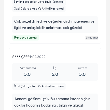
Bayılma sebepleri ve tedavisi (senkop)
Özel Çekirge Kalp Ve Aritmi Hastanesi
Cok güzel dinledi ve değerlendirdi.muayenesi ve
ilgisi ve anlaşılabilir anlatması cok güzeldi
Randevu sonrası
Şikayet Et
S*** Ç***
14.12.2022
Zamanlama
İlgi
Ortam
5.0
5.0
5.0
Özel Çekirge Kalp Ve Aritmi Hastanesi
Annemi götürmüştük Bu zamana kadar hiçbir
doktor hocamız kadar ilgi , bilgili ve alakalı