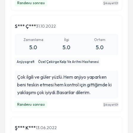
Randevu sonrası
Şikayet Et
S*** Ç***
31.10.2022
Zamanlama
İlgi
Ortam
5.0
5.0
5.0
Anjiyografi
Özel Çekirge Kalp Ve Aritmi Hastanesi
Çok ilgili ve güler yüzlü.Hem anjiyo yaparken
beni teskin etmesi hem kontrol için gittiğimde ki
yaklaşımı çok iyiydi.Basarilar dilerim.
Randevu sonrası
Şikayet Et
Ş*** K***
13.06.2022