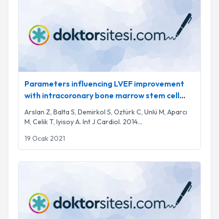
Parameters influencing LVEF improvement
with intracoronary bone marrow stem cell
delivery in acute myocardial infarction.
Arslan Z, Balta S, Demirkol S, Oztürk C, Unlü M, Aparcı
M, Celik T, Iyisoy A. Int J Cardiol. 2014
...
19 Ocak 2021
An additional LDL-lowering effect of amlodipine; not only a