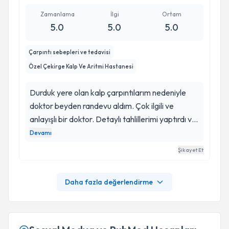
Zamanlama
İlgi
Ortam
5.0
5.0
5.0
Çarpıntı sebepleri ve tedavisi
Özel Çekirge Kalp Ve Aritmi Hastanesi
Durduk yere olan kalp çarpıntılarım nedeniyle
doktor beyden randevu aldım. Çok ilgili ve
anlayışlı bir doktor. Detaylı tahlillerimi yaptırdı ve
hepsini bana tek tek anlattı. Sakinliği ve tavrı
Devamı
insana güven veriyor. Bursa’da herkese tavsiye
Şikayet Et
edeceğim kalp doktoru Zekeriya Bey’dir.
Daha fazla değerlendirme