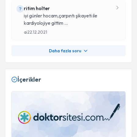
ritim holter
iyi günler hocam,çarpıntı şikayeti ile
kardiyolojiye gittim
...
ai
22.12.2021
Daha fazla soru
İçerikler
covıd-19 enfeksiyonunda kalp