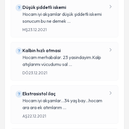
Düşük şiddetli iskemi
Hocam iyi akşamlar düşük şiddetli iskemi
sonucum bu ne demek
...
MŞ
23.12.2021
Kalbin hızlı atmasi
Hocam merhabalar. 23 yasindayim.Kalp
atışlarımı vücudumu sal
...
DÖ
23.12.2021
Ekstrasistol ilaç
Hocam iyi akşamlar...34 yaş bay...hocam
ara ara ek atımlarım
...
AŞ
22.12.2021