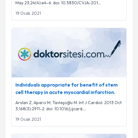
sting.
May 23;24(4):e4-6. doi: 10.5830/CVJA-201
...
19 Ocak 2021
Individuals appropriate for benefit of stem cell therapy in ac
Individuals appropriate for benefit of stem
cell therapy in acute myocardial infarction.
Arslan Z, Aparci M, Tavlaşoğlu M. Int J Cardiol. 2013 Oct
3;168(3):2911-2. doi: 10.1016/j.ijcard.
...
19 Ocak 2021
Parameters influencing LVEF improvement with intracoronary