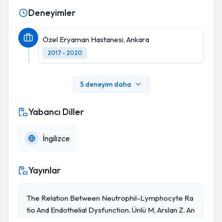
Deneyimler
Özel Eryaman Hastanesi, Ankara
2017 - 2020
5 deneyim daha
Yabancı Diller
İngilizce
Yayınlar
The Relation Between Neutrophil-Lymphocyte Ra
Tio And Endothelial Dysfunction. Ünlü M, Arslan Z. An
Giology. 2015 Aug;66(7):694. Doi: 10.1177/0003319