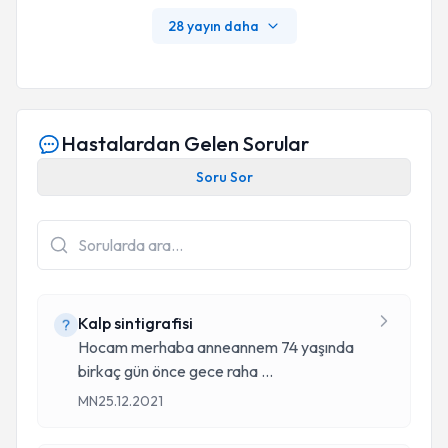
715584879. Epub 2015 May 8.
28 yayın daha
Hastalardan Gelen Sorular
Soru Sor
Kalp sintigrafisi
Hocam merhaba anneannem 74 yaşında
birkaç gün önce gece raha
...
MN
25.12.2021