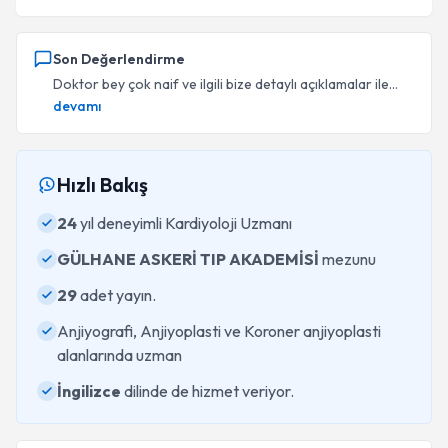
Son Değerlendirme
Doktor bey çok naif ve ilgili bize detaylı açıklamalar ile...
devamı
Hızlı Bakış
24
yıl deneyimli Kardiyoloji Uzmanı
GÜLHANE ASKERİ TIP AKADEMİSİ
mezunu
29
adet yayın.
Anjiyografi, Anjiyoplasti ve Koroner anjiyoplasti
alanlarında uzman
İngilizce
dilinde de hizmet veriyor.