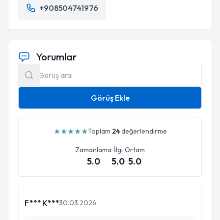
+908504741976
Yorumlar
Görüş Ekle
★
★
★
★
★
Toplam
24
değerlendirme
Zamanlama
İlgi
Ortam
5.0
5.0
5.0
F*** K***
30.03.2026