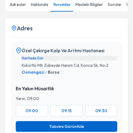
Adresler
Hakkında
Yorumlar
Mesleki Bilgiler
Sorular
İçe
Adres
Özel Çekirge Kalp Ve Aritmi Hastanesi
Haritada Gör
Kükürtlü Mh Zübeyde Hanım Cd, Konca Sk. No:2
Osmangazi
Bursa
/
En Yakın Müsaitlik
Yarın, 09:00
09:00
09:15
09:30
Takvimi Görüntüle