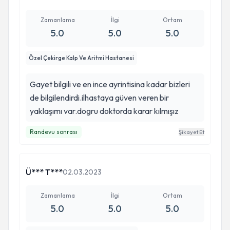
Zamanlama
İlgi
Ortam
5.0
5.0
5.0
Özel Çekirge Kalp Ve Aritmi Hastanesi
Gayet bilgili ve en ince ayrintisina kadar bizleri
de bilgilendirdi.ilhastaya güven veren bir
yaklaşımı var.dogru doktorda karar kılmışız
Randevu sonrası
Şikayet Et
Ü*** T***
02.03.2023
Zamanlama
İlgi
Ortam
5.0
5.0
5.0