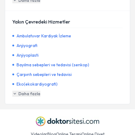
Daha fazla
Yakın Çevredeki Hizmetler
Ambulatuvar Kardiyak İzleme
Anjiyografi
Anjiyoplasti
Bayılma sebepleri ve tedavisi (senkop)
Çarpıntı sebepleri ve tedavisi
Eko(ekokardiyografi)
Daha fazla
Videolar
Blog
Online Terapi
Online Diyet