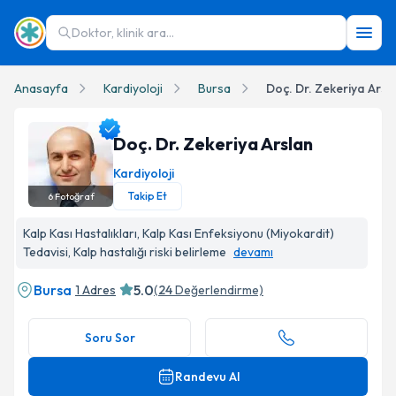
Doktor, klinik ara...
Anasayfa
Kardiyoloji
Bursa
Doç. Dr. Zekeriya Arsl
Doç. Dr. Zekeriya Arslan
Kardiyoloji
Takip Et
6
Fotoğraf
Doç. Dr. Zekeriya Arslan Profil Fotoğrafı
Kalp Kası Hastalıkları, Kalp Kası Enfeksiyonu (Miyokardit)
Tedavisi, Kalp hastalığı riski belirleme
devamı
Bursa
5.0
1 Adres
(
24
Değerlendirme)
Soru Sor
Randevu Al