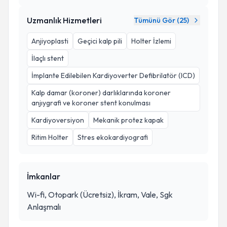
Uzmanlık Hizmetleri
Tümünü Gör (
25
)
Anjiyoplasti
Geçici kalp pili
Holter İzlemi
İlaçlı stent
İmplante Edilebilen Kardiyoverter Defibrilatör (ICD)
Kalp damar (koroner) darlıklarında koroner
anjıygrafi ve koroner stent konulması
Kardiyoversiyon
Mekanik protez kapak
Ritim Holter
Stres ekokardiyografi
İmkanlar
Wi-fi, Otopark (Ücretsiz), İkram, Vale, Sgk
Anlaşmalı