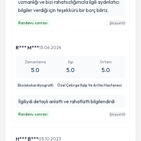
uzmanlığı ve bizi rahatsızlığımızla ilgili aydınlatıcı
bilgiler verdiği için teşekkürü bir borç biliriz.
Randevu sonrası
Şikayet Et
R*** M***
13.06.2024
Zamanlama
İlgi
Ortam
5.0
5.0
5.0
Eko(ekokardiyografi)
Özel Çekirge Kalp Ve Aritmi Hastanesi
İlgiliydi detaylı anlattı ve rahatlattı bilgilendirdi
Randevu sonrası
Şikayet Et
H*** B***
05.10.2023