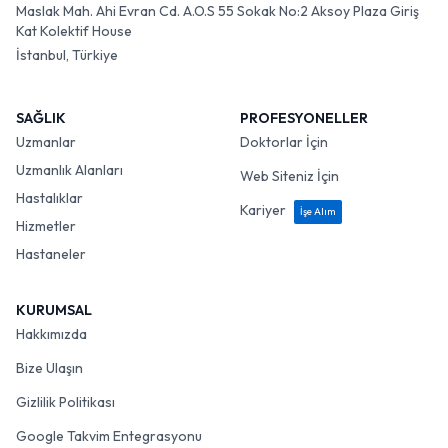
Maslak Mah. Ahi Evran Cd. A.O.S 55 Sokak No:2 Aksoy Plaza Giriş
Kat Kolektif House
İstanbul, Türkiye
SAĞLIK
PROFESYONELLER
Uzmanlar
Doktorlar İçin
Uzmanlık Alanları
Web Siteniz İçin
Hastalıklar
Kariyer
İşe Alım
Hizmetler
Hastaneler
KURUMSAL
Hakkımızda
Bize Ulaşın
Gizlilik Politikası
Google Takvim Entegrasyonu