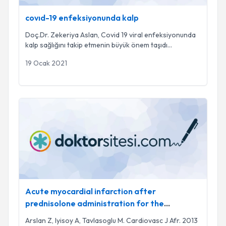
covıd-19 enfeksiyonunda kalp
Doç.Dr. Zekeriya Aslan, Covid 19 viral enfeksiyonunda
kalp sağlığını takip etmenin büyük önem taşıdı
...
19 Ocak 2021
Acute myocardial infarction after prednisolone administrati
Acute myocardial infarction after
prednisolone administration for the
treatment of anaphylaxis caused by a wasp
Arslan Z, Iyisoy A, Tavlasoglu M. Cardiovasc J Afr. 2013