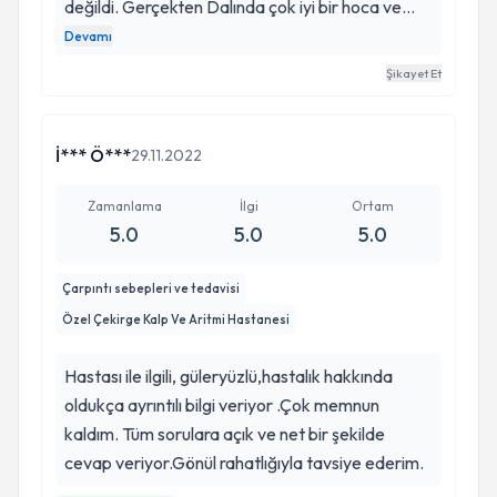
değildi. Gerçekten Dalında çok iyi bir hoca ve
hastalarına karşı aydınlatıcı. Kendime ve
Devamı
akrabalarıma da hocamızdan randevu aldık.
Şikayet Et
Kendisine tekrar teşekkür ederiz.
İ*** Ö***
29.11.2022
Zamanlama
İlgi
Ortam
5.0
5.0
5.0
Çarpıntı sebepleri ve tedavisi
Özel Çekirge Kalp Ve Aritmi Hastanesi
Hastası ile ilgili, güleryüzlü,hastalık hakkında
oldukça ayrıntılı bilgi veriyor .Çok memnun
kaldım. Tüm sorulara açık ve net bir şekilde
cevap veriyor.Gönül rahatlığıyla tavsiye ederim.