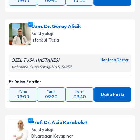
09:00
09:30
10:00
Uzm. Dr. Güray Alicik
Kardiyoloji
İstanbul
,
Tuzla
ÖZEL TUSA HASTANESİ
Haritada Göster
Aydıntepe, Güzin Sokağı No:6, 34959
En Yakın Saatler
Yarın
Yarın
Yarın
Daha Fazla
09:00
09:20
09:40
Prof. Dr. Aziz Karabulut
Kardiyoloji
Diyarbakır
,
Kayapınar