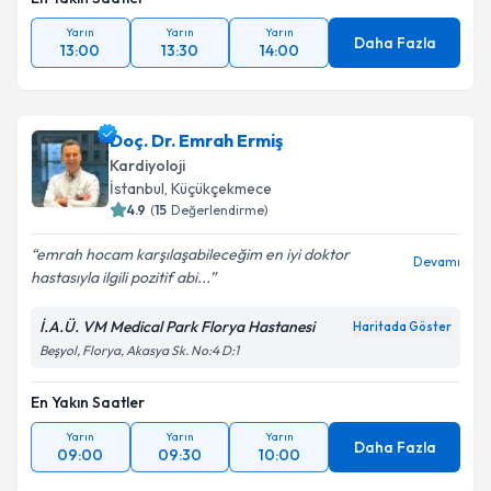
En Yakın Saatler
Yarın
Yarın
Yarın
Daha Fazla
13:00
13:30
14:00
Doç. Dr. Emrah Ermiş
Kardiyoloji
İstanbul
,
Küçükçekmece
4.9
(
15
Değerlendirme)
emrah hocam karşılaşabileceğim en iyi doktor
Devamı
hastasıyla ilgili pozitif abi...
İ.A.Ü. VM Medical Park Florya Hastanesi
Haritada Göster
Beşyol, Florya, Akasya Sk. No:4 D:1
En Yakın Saatler
Yarın
Yarın
Yarın
Daha Fazla
09:00
09:30
10:00