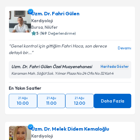
Uzm. Dr. Fahri Gülen
Kardiyoloji
Bursa
,
Nilüfer
5
(
149
Değerlendirme)
Genel kontrol için gittiğim Fahri Hoca, son derece
Devamı
detaylı bir...
Uzm. Dr. Fahri Gülen Özel Muayenehanesi
Haritada Göster
Karaman Mah. Söğüt Sok. Yılmar Plaza No:24 Ofis No:32 Kat:4
En Yakın Saatler
21 Ağu
21 Ağu
21 Ağu
Daha Fazla
10:00
11:00
12:00
Uzm. Dr. Melek Didem Kemaloğlu
Kardiyoloji