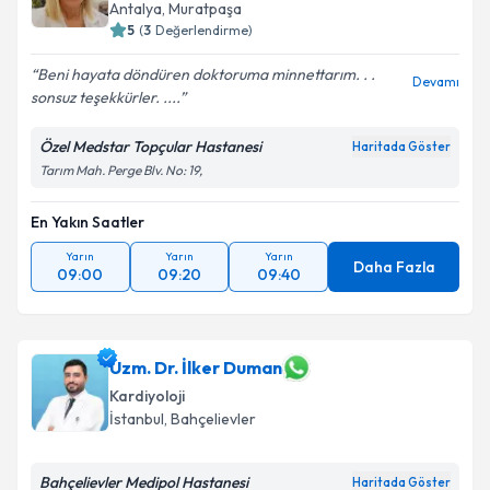
Antalya
,
Muratpaşa
5
(
3
Değerlendirme)
Beni hayata döndüren doktoruma minnettarım. . .
Devamı
sonsuz teşekkürler. ....
Özel Medstar Topçular Hastanesi
Haritada Göster
Tarım Mah. Perge Blv. No: 19,
En Yakın Saatler
Yarın
Yarın
Yarın
Daha Fazla
09:00
09:20
09:40
Uzm. Dr. İlker Duman
Kardiyoloji
İstanbul
,
Bahçelievler