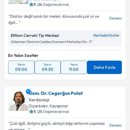
5
(
24
Değerlendirme)
Doktor değil sanki bir melek. Konusunda çok iyi ve
Devamı
ilgili...
Elitium Cerrahi Tıp Merkezi
Haritada Göster
Süleyman Demirel Caddesi Esenkent Mahallesi No : 17
En Yakın Saatler
Yarın
Yarın
Yarın
Daha Fazla
09:00
09:30
11:00
Uzm. Dr. Cegerğun Polat
Kardiyoloji
Diyarbakır
,
Kayapınar
5
(
25
Değerlendirme)
Çok ilgili, iletişimi güçlü, detaylı bilgi aktarımı yapması
Devamı
ve güven...