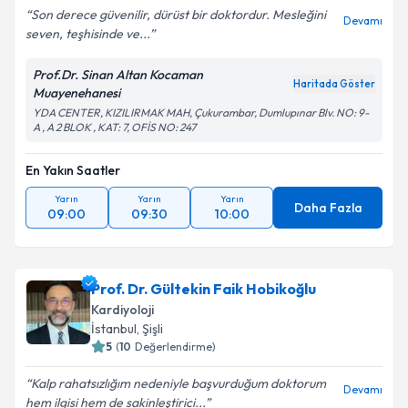
Son derece güvenilir, dürüst bir doktordur. Mesleğini
Devamı
seven, teşhisinde ve...
Prof.Dr. Sinan Altan Kocaman
Haritada Göster
Muayenehanesi
YDA CENTER, KIZILIRMAK MAH, Çukurambar, Dumlupınar Blv. NO: 9-
A , A 2 BLOK , KAT: 7, OFİS NO: 247
En Yakın Saatler
Yarın
Yarın
Yarın
Daha Fazla
09:00
09:30
10:00
Prof. Dr. Gültekin Faik Hobikoğlu
Kardiyoloji
İstanbul
,
Şişli
5
(
10
Değerlendirme)
Kalp rahatsızlığım nedeniyle başvurduğum doktorum
Devamı