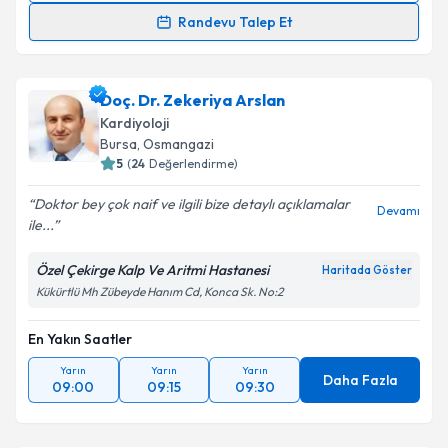
Randevu Takvimi Talebi
Randevu Talep Et
Prof. Dr. Muhammed Keskin
için randevu takvimi
talebi oluşturun. Size bu uzmandan randevu almanız
Doç. Dr. Zekeriya Arslan
için bir takvim hazırlandığında e-posta ile
bilgilendireceğiz.
Kardiyoloji
Bursa
,
Osmangazi
E-posta Adresiniz
5
(
24
Değerlendirme)
Doktor bey çok naif ve ilgili bize detaylı açıklamalar
Devamı
ile...
Kişisel verilerimin işlenmesine ilişkin
Aydınlatma
Özel Çekirge Kalp Ve Aritmi Hastanesi
Haritada Göster
Metni
'ni okudum ve kişisel verilerimin belirtilen
Kükürtlü Mh Zübeyde Hanım Cd, Konca Sk. No:2
kapsamda işlenmesini kabul ediyorum.
En Yakın Saatler
Takvim Talebini Gönder
Yarın
Yarın
Yarın
Daha Fazla
09:00
09:15
09:30