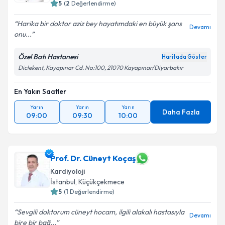
5
(
2
Değerlendirme)
Harika bir doktor aziz bey hayatımdaki en büyük şans
Devamı
onu...
Özel Batı Hastanesi
Haritada Göster
Diclekent, Kayapınar Cd. No:100, 21070 Kayapınar/Diyarbakır
En Yakın Saatler
Yarın
Yarın
Yarın
Daha Fazla
09:00
09:30
10:00
Prof. Dr. Cüneyt Koçaş
Kardiyoloji
İstanbul
,
Küçükçekmece
5
(
1
Değerlendirme)
Sevgili doktorum cüneyt hocam, ilgili alakalı hastasıyla
Devamı
bire bir bağ...