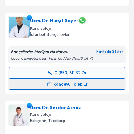
Uzm. Dr. Hurşit Soyer
Kardiyoloji
İstanbul
,
Bahçelievler
Bahçelievler Medipol Hastanesi
Haritada Göster
Çobançesme Mahallesi, Fatih Caddesi, No:1/8, 34196
0 (850) 811 32 74
Randevu Takvimi Talebi
Randevu Talep Et
Uzm. Dr. Hurşit Soyer
için randevu takvimi talebi
oluşturun. Size bu uzmandan randevu almanız için bir
Uzm. Dr. Serdar Akyüz
takvim hazırlandığında e-posta ile bilgilendireceğiz.
Kardiyoloji
E-posta Adresiniz
Eskişehir
,
Tepebaşı