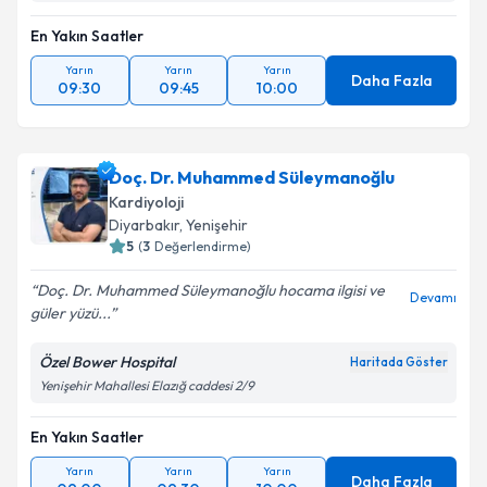
En Yakın Saatler
Yarın
Yarın
Yarın
Daha Fazla
09:30
09:45
10:00
Doç. Dr. Muhammed Süleymanoğlu
Kardiyoloji
Diyarbakır
,
Yenişehir
5
(
3
Değerlendirme)
Doç. Dr. Muhammed Süleymanoğlu hocama ilgisi ve
Devamı
güler yüzü...
Özel Bower Hospital
Haritada Göster
Yenişehir Mahallesi Elazığ caddesi 2/9
En Yakın Saatler
Yarın
Yarın
Yarın
Daha Fazla