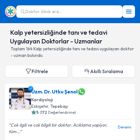
Doktor, klinik ara...
Kalp yetersizliğinde tanı ve tedavi
Uygulayan Doktorlar - Uzmanlar
Toplam
164
Kalp yetersizliğinde tanı ve tedavi
uygulayan doktor
- uzman bulundu.
Filtrele
Akıllı Sıralama
Uzm. Dr. Utku Şenol
Kardiyoloji
Eskişehir
,
Tepebaşı
5
(
172
Değerlendirme)
Cok ilgili ve cok bilgili bir doktor. Aciklama yapiyor,
Devamı
túm...