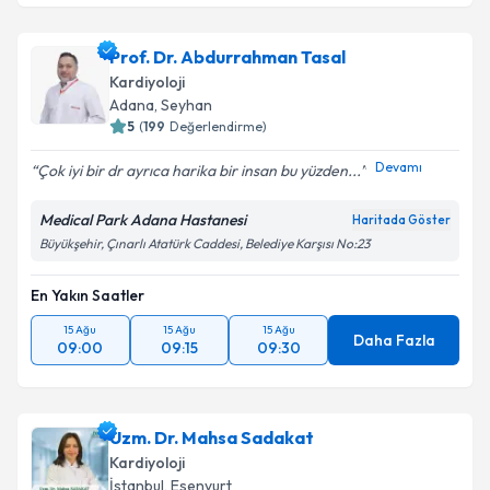
Prof. Dr. Abdurrahman Tasal
Kardiyoloji
Adana
,
Seyhan
5
(
199
Değerlendirme)
Devamı
Çok iyi bir dr ayrıca harika bir insan bu yüzden...
Medical Park Adana Hastanesi
Haritada Göster
Büyükşehir, Çınarlı Atatürk Caddesi, Belediye Karşısı No:23
En Yakın Saatler
15 Ağu
15 Ağu
15 Ağu
Daha Fazla
09:00
09:15
09:30
Uzm. Dr. Mahsa Sadakat
Kardiyoloji
İstanbul
,
Esenyurt