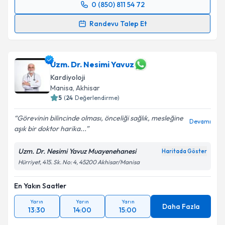
0 (850) 811 54 72
Randevu Takvimi Talebi
Randevu Talep Et
Doç. Dr. Aysel Aydın Kaderli
için randevu takvimi
talebi oluşturun. Size bu uzmandan randevu almanız
için bir takvim hazırlandığında e-posta ile
Uzm. Dr. Nesimi Yavuz
bilgilendireceğiz.
Kardiyoloji
Manisa
,
Akhisar
E-posta Adresiniz
5
(
24
Değerlendirme)
Görevinin bilincinde olması, önceliği sağlık, mesleğine
Devamı
aşık bir doktor harika...
Kişisel verilerimin işlenmesine ilişkin
Aydınlatma
Uzm. Dr. Nesimi Yavuz Muayenehanesi
Haritada Göster
Metni
'ni okudum ve kişisel verilerimin belirtilen
Hürriyet, 415. Sk. No: 4, 45200 Akhisar/Manisa
kapsamda işlenmesini kabul ediyorum.
En Yakın Saatler
Takvim Talebini Gönder
Yarın
Yarın
Yarın
Daha Fazla
13:30
14:00
15:00