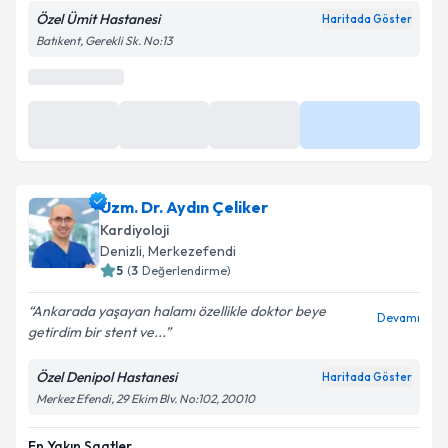
Özel Ümit Hastanesi
Haritada Göster
Batıkent, Gerekli Sk. No:13
Kişisel verilerimin işlenmesine ilişkin
Aydınlatma
Metni
'ni okudum ve kişisel verilerimin belirtilen
kapsamda işlenmesini kabul ediyorum.
Takvim Talebini Gönder
Uzm. Dr. Aydın Çeliker
Kardiyoloji
Denizli
,
Merkezefendi
5
(
3
Değerlendirme)
Ankarada yaşayan halamı özellikle doktor beye
Devamı
getirdim bir stent ve...
Özel Denipol Hastanesi
Haritada Göster
Merkez Efendi, 29 Ekim Blv. No:102, 20010