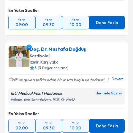
En Yakın Saatler
Yarın
Yarın
Yarın
Daha Fazla
09:00
09:30
10:00
Doç. Dr. Mustafa Doğduş
Kardiyoloji
İzmir
,
Karşıyaka
5
(
3
Değerlendirme)
Devamı
İlgili ve güven telkin eden bir insan bilgisi ve tedavisi...
İEÜ Medical Point Hastanesi
Haritada Göster
İmbatlı, Yeni Girne Bulvarı, 1825. Sk. No:12
En Yakın Saatler
Yarın
Yarın
Yarın
Daha Fazla
09:00
09:30
10:00