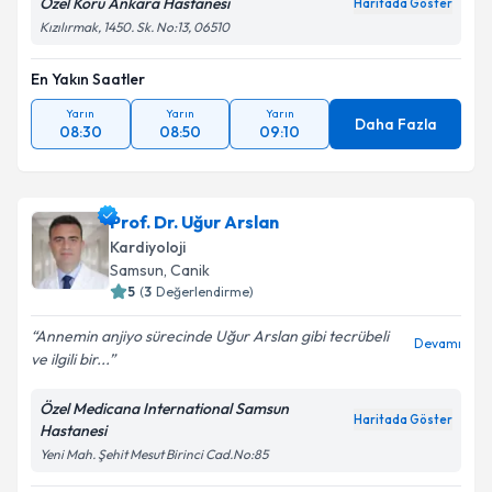
Özel Koru Ankara Hastanesi
Haritada Göster
Kızılırmak, 1450. Sk. No:13, 06510
Kişisel verilerimin işlenmesine ilişkin
Aydınlatma
En Yakın Saatler
Metni
'ni okudum ve kişisel verilerimin belirtilen
kapsamda işlenmesini kabul ediyorum.
Yarın
Yarın
Yarın
Daha Fazla
08:30
08:50
09:10
Takvim Talebini Gönder
Prof. Dr. Uğur Arslan
Kardiyoloji
Samsun
,
Canik
5
(
3
Değerlendirme)
Annemin anjiyo sürecinde Uğur Arslan gibi tecrübeli
Devamı
ve ilgili bir...
Özel Medicana International Samsun
Haritada Göster
Hastanesi
Yeni Mah. Şehit Mesut Birinci Cad.No:85