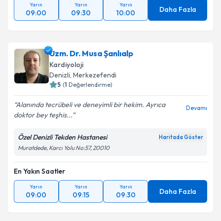
Yarın
Yarın
Yarın
Daha Fazla
09:00
09:30
10:00
Uzm. Dr. Musa Şanlıalp
Kardiyoloji
Denizli
,
Merkezefendi
5
(
1
Değerlendirme)
Alanında tecrübeli ve deneyimli bir hekim. Ayrıca
Devamı
doktor bey teşhis...
Özel Denizli Tekden Hastanesi
Haritada Göster
Muratdede, Karcı Yolu No:57, 20010
En Yakın Saatler
Yarın
Yarın
Yarın
Daha Fazla
09:00
09:15
09:30