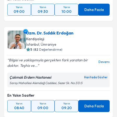
En Yakın Saatler
Yarın
Yarın
Yarın
Daha Fazla
09:00
09:30
10:00
Uzm. Dr. Sıddık Erdoğan
Kardiyoloji
İstanbul
,
Ümraniye
5
(
82
Değerlendirme)
Bilgisi ve yaklaşımıyla gerçekten fark yaratan bir
Devamı
doktor. Teşhis ve...
Çakmak Erdem Hastanesi
Haritada Göster
Saray Mahallesi Alemdağ Caddesi, Sezer Sk. No:3 D:5
En Yakın Saatler
Yarın
Yarın
Yarın
Daha Fazla
08:40
09:00
09:20