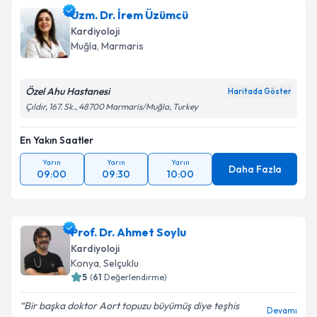
Uzm. Dr. İrem Üzümcü
Kardiyoloji
Muğla
,
Marmaris
Özel Ahu Hastanesi
Haritada Göster
Çıldır, 167. Sk., 48700 Marmaris/Muğla, Turkey
En Yakın Saatler
Yarın
Yarın
Yarın
Daha Fazla
09:00
09:30
10:00
Prof. Dr. Ahmet Soylu
Kardiyoloji
Konya
,
Selçuklu
5
(
61
Değerlendirme)
Bir başka doktor Aort topuzu büyümüş diye teşhis