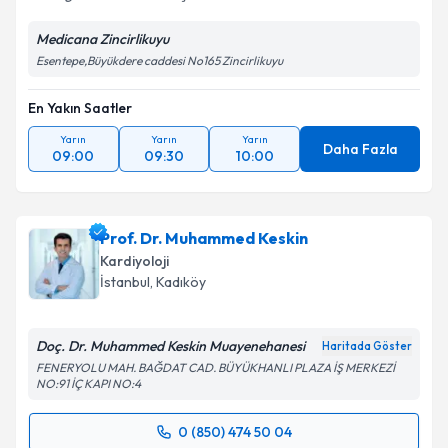
hem ilgisi hem de sakinleştirici...
Medicana Zincirlikuyu
Esentepe,Büyükdere caddesi No165 Zincirlikuyu
En Yakın Saatler
Yarın
Yarın
Yarın
Daha Fazla
09:00
09:30
10:00
Prof. Dr. Muhammed Keskin
Kardiyoloji
İstanbul
,
Kadıköy
Doç. Dr. Muhammed Keskin Muayenehanesi
Haritada Göster
FENERYOLU MAH. BAĞDAT CAD. BÜYÜKHANLI PLAZA İŞ MERKEZİ
NO:91 İÇ KAPI NO:4
0 (850) 474 50 04