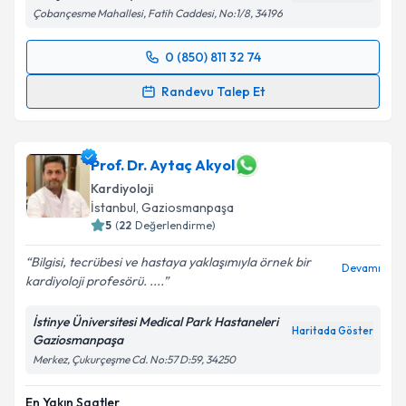
Bahçelievler Medipol Hastanesi
Haritada Göster
Çobançesme Mahallesi, Fatih Caddesi, No:1/8, 34196
0 (850) 811 32 74
Randevu Takvimi Talebi
Randevu Talep Et
Uzm. Dr. İlker Duman
için randevu takvimi talebi
oluşturun. Size bu uzmandan randevu almanız için bir
takvim hazırlandığında e-posta ile bilgilendireceğiz.
Prof. Dr. Aytaç Akyol
Kardiyoloji
E-posta Adresiniz
İstanbul
,
Gaziosmanpaşa
5
(
22
Değerlendirme)
Bilgisi, tecrübesi ve hastaya yaklaşımıyla örnek bir
Devamı
kardiyoloji profesörü. ....
Kişisel verilerimin işlenmesine ilişkin
Aydınlatma
Metni
'ni okudum ve kişisel verilerimin belirtilen
İstinye Üniversitesi Medical Park Hastaneleri
kapsamda işlenmesini kabul ediyorum.
Haritada Göster
Gaziosmanpaşa
Merkez, Çukurçeşme Cd. No:57 D:59, 34250
Takvim Talebini Gönder