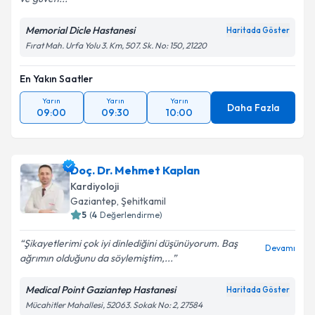
Memorial Dicle Hastanesi
Haritada Göster
Fırat Mah. Urfa Yolu 3. Km, 507. Sk. No: 150, 21220
En Yakın Saatler
Yarın
Yarın
Yarın
Daha Fazla
09:00
09:30
10:00
Doç. Dr. Mehmet Kaplan
Kardiyoloji
Gaziantep
,
Şehitkamil
5
(
4
Değerlendirme)
Şikayetlerimi çok iyi dinlediğini düşünüyorum. Baş
Devamı
ağrımın olduğunu da söylemiştim,...
Medical Point Gaziantep Hastanesi
Haritada Göster
Mücahitler Mahallesi, 52063. Sokak No: 2, 27584