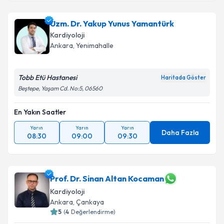
Uzm. Dr. Yakup Yunus Yamantürk
Kardiyoloji
Ankara
,
Yenimahalle
Tobb Etü Hastanesi
Haritada Göster
Beştepe, Yaşam Cd. No:5, 06560
En Yakın Saatler
Yarın
Yarın
Yarın
Daha Fazla
08:30
09:00
09:30
Prof. Dr. Sinan Altan Kocaman
Kardiyoloji
Ankara
,
Çankaya
5
(
4
Değerlendirme)