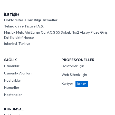
İLETİŞİM
Doktorsitesi Com Bilgi Hizmetleri
Teknoloji ve Ticaret A.Ş.
Maslak Mah. Ahi Evran Cd. A.O.S 55 Sokak No:2 Aksoy Plaza Giriş
Kat Kolektif House
İstanbul, Türkiye
SAĞLIK
PROFESYONELLER
Uzmanlar
Doktorlar İçin
Uzmanlık Alanları
Web Siteniz İçin
Hastalıklar
Kariyer
İşe Alım
Hizmetler
Hastaneler
KURUMSAL