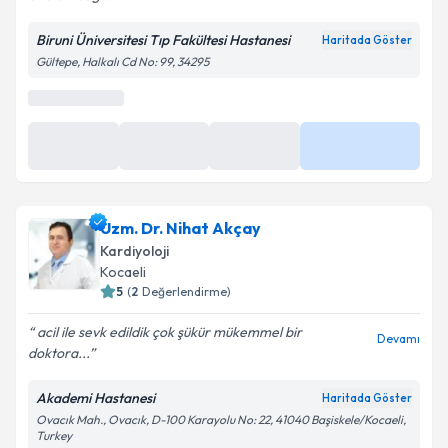
Biruni Üniversitesi Tıp Fakültesi Hastanesi
Haritada Göster
Gültepe, Halkalı Cd No: 99, 34295
En Yakın Saatler
11 Ağu
11 Ağu
11 Ağu
Daha Fazla
13:00
13:20
13:40
Uzm. Dr. Nihat Akçay
Kardiyoloji
Kocaeli
5
(
2
Değerlendirme)
acil ile sevk edildik çok şükür mükemmel bir
Devamı
doktora...
Akademi Hastanesi
Haritada Göster
Ovacık Mah., Ovacık, D-100 Karayolu No: 22, 41040 Başiskele/Kocaeli,
Turkey