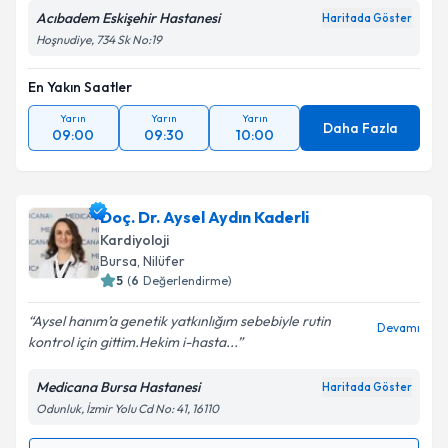
Acıbadem Eskişehir Hastanesi
Haritada Göster
Hoşnudiye, 734 Sk No:19
En Yakın Saatler
Yarın
Yarın
Yarın
Daha Fazla
09:00
09:30
10:00
Doç. Dr. Aysel Aydın Kaderli
Kardiyoloji
Bursa
,
Nilüfer
5
(
6
Değerlendirme)
Aysel hanım’a genetik yatkınlığım sebebiyle rutin
Devamı
kontrol için gittim.Hekim i-hasta...
Medicana Bursa Hastanesi
Haritada Göster
Odunluk, İzmir Yolu Cd No: 41, 16110