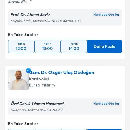
Devamı
koydu. Biz...
Prof. Dr. Ahmet Soylu
Haritada Göster
Selçuklu Mah., Metanet Sk. NO:1 4. Kat no :403
En Yakın Saatler
Yarın
Yarın
Yarın
Daha Fazla
12:00
13:00
14:00
Uzm. Dr. Özgür Ulaş Özdoğan
Kardiyoloji
Bursa
,
Yıldırım
Özel Doruk Yıldırım Hastanesi
Haritada Göster
Duaçınarı, Ankara Yolu Cd. No:235
En Yakın Saatler