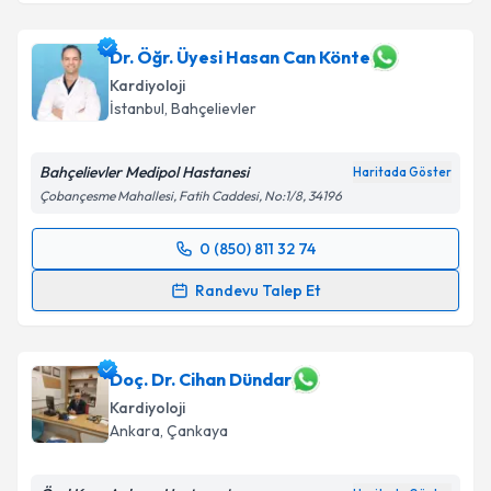
Dr. Öğr. Üyesi Hasan Can Könte
Kardiyoloji
İstanbul
,
Bahçelievler
Bahçelievler Medipol Hastanesi
Haritada Göster
Çobançesme Mahallesi, Fatih Caddesi, No:1/8, 34196
0 (850) 811 32 74
Randevu Takvimi Talebi
Randevu Talep Et
Dr. Öğr. Üyesi Hasan Can Könte
için randevu
takvimi talebi oluşturun. Size bu uzmandan randevu
almanız için bir takvim hazırlandığında e-posta ile
Doç. Dr. Cihan Dündar
bilgilendireceğiz.
Kardiyoloji
Ankara
,
Çankaya
E-posta Adresiniz