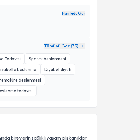
Haritada Gör
Tümünü Gör (
33
)
bo Tedavisi
Sporcu beslenmesi
iyabette beslenme
Diyabet diyeti
rematüre beslenmesi
eslenme tedavisi
da bireylerin sağlıklı yaşam alışkanlıkları