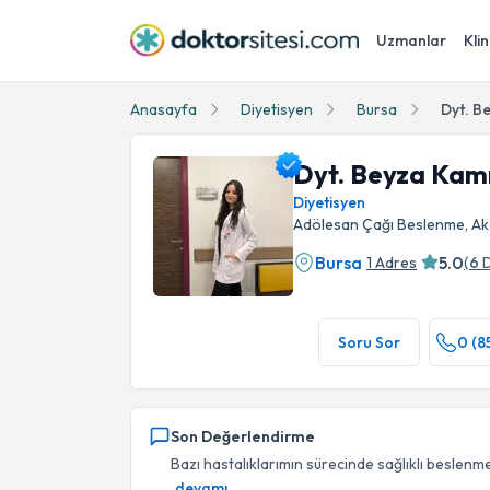
Uzmanlar
Klin
Anasayfa
Diyetisyen
Bursa
Dyt. B
Dyt. Beyza Kam
Diyetisyen
Adölesan Çağı Beslenme, Akd
Bursa
5.0
1 Adres
(
6
Dyt. Beyza Kamış Profil Fotoğrafı
Soru Sor
0 (8
Son Değerlendirme
Bazı hastalıklarımın sürecinde sağlıklı beslenm
devamı