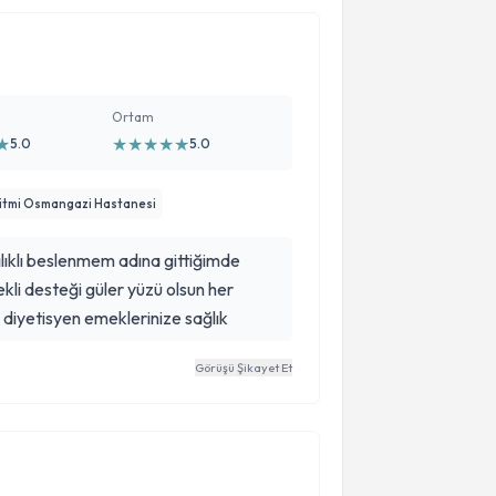
Ortam
★
★
★
★
★
★
5.0
5.0
itmi Osmangazi Hastanesi
ğlıklı beslenmem adına gittiğimde
kli desteği güler yüzü olsun her
 diyetisyen emeklerinize sağlık
Görüşü Şikayet Et