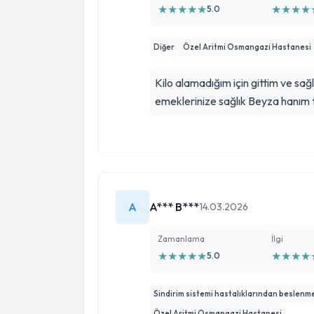
★
★
★
★
★
★
★
★
★
5.0
Diğer
Özel Aritmi Osmangazi Hastanesi
Kilo alamadığım için gittim ve sağlı
emeklerinize sağlık Beyza hanım
A
A*** B***
14.03.2026
Zamanlama
İlgi
★
★
★
★
★
★
★
★
★
5.0
Sindirim sistemi hastalıklarından beslenm
Özel Aritmi Osmangazi Hastanesi