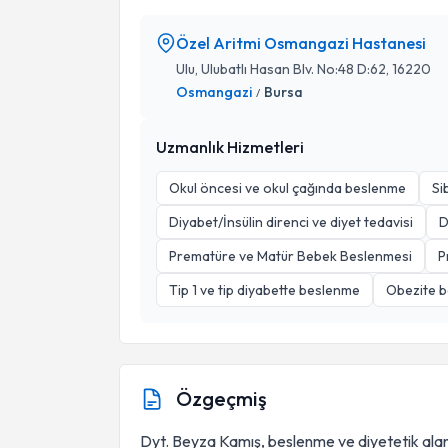
Özel Aritmi Osmangazi Hastanesi
Ulu, Ulubatlı Hasan Blv. No:48 D:62, 16220
Osmangazi
Bursa
/
Uzmanlık Hizmetleri
Okul öncesi ve okul çağında beslenme
Si
Diyabet/İnsülin direnci ve diyet tedavisi
D
Prematüre ve Matür Bebek Beslenmesi
P
Tip 1 ve tip diyabette beslenme
Obezite b
Özgeçmiş
Dyt. Beyza Kamış, beslenme ve diyetetik alanın