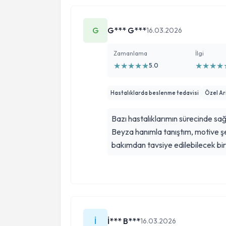
G
G*** G***
16.03.2026
Zamanlama
İlgi
★
★
★
★
★
★
★
★
★
5.0
Hastalıklarda beslenme tedavisi
Özel Ar
Bazı hastalıklarımın sürecinde sa
Beyza hanımla tanıştım, motive şe
bakımdan tavsiye edilebilecek bir
İ
İ*** B***
16.03.2026