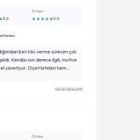
Ortam
★
★
★
★
★
★
5.0
5.0
Hastanesi
ığımdan beri kilo verme sürecim çok
 geldi. Kendisi son derece ilgili, motive
el yönetiyor. Diyet listeleri hem
ilerleyebileceğiniz şekilde
cevap vererek süreci çok daha kolay
Görüşü Şikayet Et
kilo vermeme yardımcı olduğu için
Gönül rahatlığıyla tavsiye ederim.
Ortam