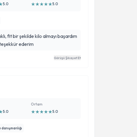
★
★
★
★
★
★
5.0
5.0
klı, fit bir şekilde kilo almayı başardım
 teşekkür ederim
Görüşü Şikayet Et
Ortam
★
★
★
★
★
★
5.0
5.0
e danışmanlığı