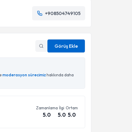
+908504749105
Görüş Ekle
ce
moderasyon sürecimiz
hakkında daha
Zamanlama
İlgi
Ortam
5.0
5.0
5.0