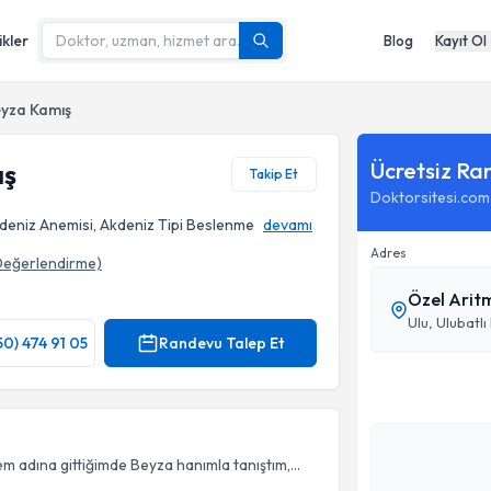
ikler
Blog
Kayıt Ol
eyza Kamış
Ücretsiz Ra
ış
Takip Et
Doktorsitesi.com
eniz Anemisi, Akdeniz Tipi Beslenme
devamı
Adres
Değerlendirme)
Özel Arit
Ulu, Ulubatl
50) 474 91 05
Randevu Talep Et
em adına gittiğimde Beyza hanımla tanıştım,...