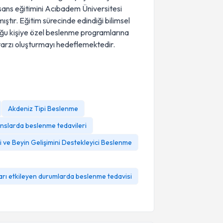
sans eğitimini Acıbadem Üniversitesi
ır. Eğitim sürecinde edindiği bilimsel
duğu kişiye özel beslenme programlarına
m tarzı oluşturmayı hedeflemektedir.
Akdeniz Tipi Beslenme
ranslarda beslenme tedavileri
i ve Beyin Gelişimini Destekleyici Beslenme
ları etkileyen durumlarda beslenme tedavisi