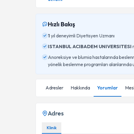
Hızlı Bakış
1
yıl deneyimli Diyetisyen Uzmanı
ISTANBUL ACIBADEM UNIVERSITESI
Anoreksiye ve blumia hastalarında beslen
yönelik beslenme programları alanlarında
Adresler
Hakkında
Yorumlar
Mesl
Adres
Klinik