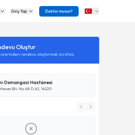
Giriş Yap
Doktor musun?
ndevu Oluştur
 üzerinden randevu oluşturmak ücretsiz.
mi Osmangazi Hastanesi
ı Hasan Blv. No:48 D:62, 16220