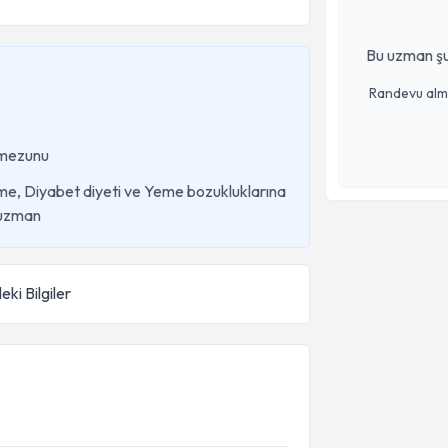
Bu uzman şu
Randevu almak
mezunu
me, Diyabet diyeti ve Yeme bozukluklarına
 uzman
eki Bilgiler