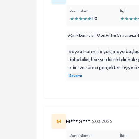
Zamanlama
İlgi
★
★
★
★
★
★
★
★
★
5.0
Ağırlık kontrolü
Özel Aritmi Osmangazi 
Beyza Hanım ile çalışmaya başlad
daha bilinçli ve sürdürülebilir hale
edici ve süreci gerçekten kişiye öz
uygulanabilir hem de aç kalmadan 
Devamı
hazırlanıyor. Her soruma sabırla 
hale getirdi. Sağlıklı bir şekilde 
kendisine çok teşekkür ediyorum. 
M
M*** G***
16.03.2026
Zamanlama
İlgi