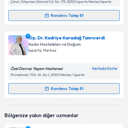
Çünür, Süleyman Demirel Cd. No: 179, 32200 Isparta Merkez/Isparta
Randevu Talep Et
Randevu Takvimi Talebi
Op. Dr. Sveta Aghayeva
için randevu takvimi talebi
Op. Dr. Kadriye Karadağ Tanrıverdi
oluşturun. Size bu uzmandan randevu almanız için bir
Kadın Hastalıkları ve Doğum
takvim hazırlandığında e-posta ile bilgilendireceğiz.
Isparta
, Merkez
E-posta Adresiniz
Özel Davraz Yaşam Hastanesi
Haritada Göster
Pirimehmet, 1724. Sk. No:1, 32100 Merkez / Isparta
Kişisel verilerimin işlenmesine ilişkin
Aydınlatma
Randevu Talep Et
Randevu Takvimi Talebi
Metni
'ni okudum ve kişisel verilerimin belirtilen
kapsamda işlenmesini kabul ediyorum.
Op. Dr. Kadriye Karadağ Tanrıverdi
için randevu
Bölgenize yakın diğer uzmanlar
takvimi talebi oluşturun. Size bu uzmandan randevu
Takvim Talebini Gönder
almanız için bir takvim hazırlandığında e-posta ile
bilgilendireceğiz.