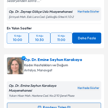
Sezaryenden sonra ...
Op. Dr. Zeynep Gökçe Uslu Muayenehanesi
Haritada Göster
Şirinyalı Mah. Eski Lara Cad. Çelikoğlu Sitesi K:1 D:2
En Yakın Saatler
10 Ağu
10 Ağu
10 Ağu
Daha Fazla
10:00
10:30
11:00
Op. Dr. Emine Seyhun Karakaya
Kadın Hastalıkları ve Doğum
Antalya
, Manavgat
Op. Dr. Emine Seyhun Karakaya
Haritada Göster
Muayenehanesi
Yukarı Hisar Mah. Hastane Cad. No:2/10 Şenel Plaza
Randevu Talep Et