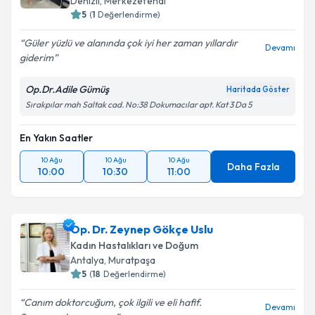
Denizli
, Merkezefendi
5
(
1
Değerlendirme)
Güler yüzlü ve alanında çok iyi her zaman yıllardır
Devamı
giderim
Op.Dr.Adile Gümüş
Haritada Göster
Sırakpılar mah Saltak cad. No:38 Dokumacılar apt. Kat 3 Da 5
En Yakın Saatler
10 Ağu
10 Ağu
10 Ağu
Daha Fazla
10:00
10:30
11:00
Op. Dr. Zeynep Gökçe Uslu
Kadın Hastalıkları ve Doğum
Antalya
, Muratpaşa
5
(
18
Değerlendirme)
Canım doktorcuğum, çok ilgili ve eli hafif.
Devamı