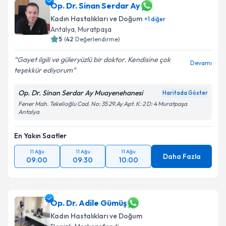
Op. Dr. Sinan Serdar Ay
Kadın Hastalıkları ve Doğum
E-posta Adresiniz
+
1
diğer
Antalya
, Muratpaşa
5
(
42
Değerlendirme)
Gayet ilgili ve güleryüzlü bir doktor. Kendisine çok
Devamı
Kişisel verilerimin işlenmesine ilişkin
Aydınlatma
teşekkür ediyorum
Metni
'ni okudum ve kişisel verilerimin belirtilen
kapsamda işlenmesini kabul ediyorum.
Op. Dr. Sinan Serdar Ay Muayenehanesi
Haritada Göster
Fener Mah. Tekelioğlu Cad. No: 35 29.Ay Apt. K: 2 D: 4 Muratpaşa
Antalya
Takvim Talebini Gönder
En Yakın Saatler
11 Ağu
11 Ağu
11 Ağu
Daha Fazla
09:00
09:30
10:00
Op. Dr. Adile Gümüş
Kadın Hastalıkları ve Doğum