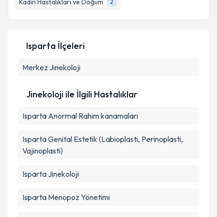
Kadın Hastalıkları ve Doğum
2
Kişisel verilerimin işlenmesine ilişkin
Aydınlatma
Isparta İlçeleri
Metni
'ni okudum ve kişisel verilerimin belirtilen
kapsamda işlenmesini kabul ediyorum.
Merkez
Jinekoloji
Takvim Talebini Gönder
Jinekoloji ile İlgili Hastalıklar
Isparta Anormal Rahim kanamaları
Isparta Genital Estetik (Labioplasti, Perinoplasti,
Vajinoplasti)
Isparta Jinekoloji
Isparta Menopoz Yönetimi