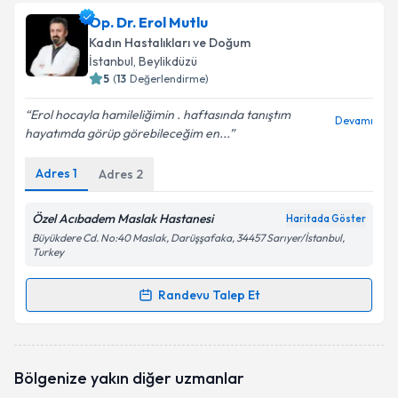
Op. Dr. Adnan Şimşek
için randevu takvimi talebi
Op. Dr. Erol Mutlu
oluşturun. Size bu uzmandan randevu almanız için bir
Kadın Hastalıkları ve Doğum
takvim hazırlandığında e-posta ile bilgilendireceğiz.
İstanbul
, Beylikdüzü
5
(
13
Değerlendirme)
E-posta Adresiniz
Erol hocayla hamileliğimin . haftasında tanıştım
Devamı
hayatımda görüp görebileceğim en...
Adres
1
Adres
2
Kişisel verilerimin işlenmesine ilişkin
Aydınlatma
Metni
'ni okudum ve kişisel verilerimin belirtilen
kapsamda işlenmesini kabul ediyorum.
Özel Acıbadem Maslak Hastanesi
Haritada Göster
Büyükdere Cd. No:40 Maslak, Darüşşafaka, 34457 Sarıyer/İstanbul,
Turkey
Takvim Talebini Gönder
Randevu Talep Et
Randevu Takvimi Talebi
Op. Dr. Erol Mutlu
için randevu takvimi talebi
Bölgenize yakın diğer uzmanlar
oluşturun. Size bu uzmandan randevu almanız için bir