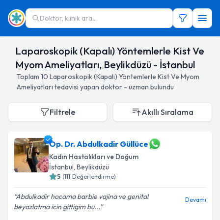
Doktor, klinik ara...
Laparoskopik (Kapalı) Yöntemlerle Kist Ve
Myom Ameliyatları, Beylikdüzü - İstanbul
Toplam
10
Laparoskopik (Kapalı) Yöntemlerle Kist Ve Myom
Ameliyatları
tedavisi yapan doktor - uzman bulundu
Filtrele
Akıllı Sıralama
Op. Dr. Abdulkadir Güllüce
Kadın Hastalıkları ve Doğum
İstanbul
, Beylikdüzü
5
(
111
Değerlendirme)
Abdulkadir hocama barbie vajina ve genital
Devamı
beyazlatma icin gittigim bu...