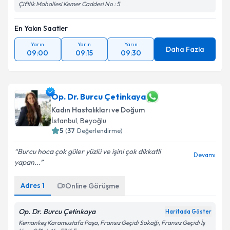
Çiftlik Mahallesi Kemer Caddesi No : 5
En Yakın Saatler
Yarın
Yarın
Yarın
Daha Fazla
09:00
09:15
09:30
Op. Dr. Burcu Çetinkaya
Kadın Hastalıkları ve Doğum
İstanbul
, Beyoğlu
5
(
37
Değerlendirme)
Burcu hoca çok güler yüzlü ve işini çok dikkatli
Devamı
yapan...
Adres
1
Online Görüşme
Op. Dr. Burcu Çetinkaya
Haritada Göster
Kemankeş Karamustafa Paşa, Fransız Geçidi Sokağı, Fransız Geçidi İş