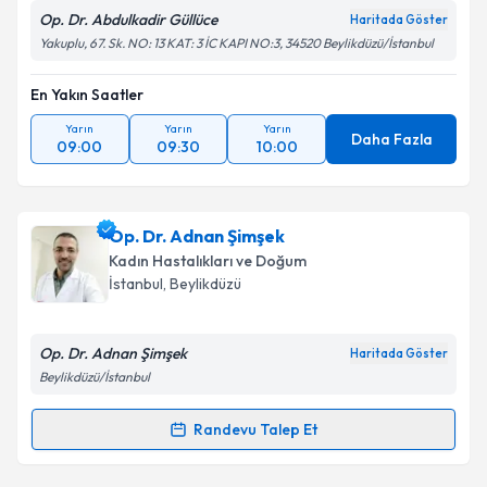
Op. Dr. Abdulkadir Güllüce
Haritada Göster
Yakuplu, 67. Sk. NO: 13 KAT: 3 İC KAPI NO:3, 34520 Beylikdüzü/İstanbul
En Yakın Saatler
Yarın
Yarın
Yarın
Daha Fazla
09:00
09:30
10:00
Op. Dr. Adnan Şimşek
Kadın Hastalıkları ve Doğum
İstanbul
, Beylikdüzü
Op. Dr. Adnan Şimşek
Haritada Göster
Beylikdüzü/İstanbul
Randevu Talep Et
Randevu Takvimi Talebi