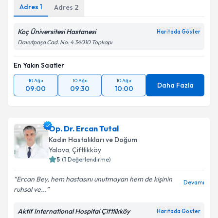
Adres
1
Adres
2
Koç Üniversitesi Hastanesi
Haritada Göster
Davutpaşa Cad. No: 4 34010 Topkapı
En Yakın Saatler
10 Ağu
10 Ağu
10 Ağu
Daha Fazla
09:00
09:30
10:00
Op. Dr. Ercan Tutal
Kadın Hastalıkları ve Doğum
Yalova
, Çiftlikköy
5
(
1
Değerlendirme)
Ercan Bey, hem hastasını unutmayan hem de kişinin
Devamı
ruhsal ve...
Aktif International Hospital Çiftlikköy
Haritada Göster