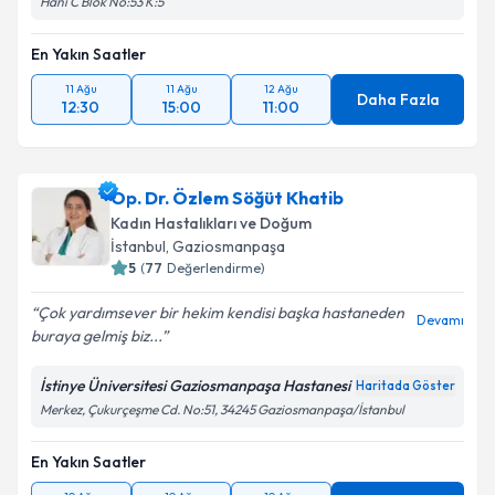
Hanı C Blok No:53 K:5
En Yakın Saatler
11 Ağu
11 Ağu
12 Ağu
Daha Fazla
12:30
15:00
11:00
Op. Dr. Özlem Söğüt Khatib
Kadın Hastalıkları ve Doğum
İstanbul
, Gaziosmanpaşa
5
(
77
Değerlendirme)
Çok yardımsever bir hekim kendisi başka hastaneden
Devamı
buraya gelmiş biz...
İstinye Üniversitesi Gaziosmanpaşa Hastanesi
Haritada Göster
Merkez, Çukurçeşme Cd. No:51, 34245 Gaziosmanpaşa/İstanbul
En Yakın Saatler