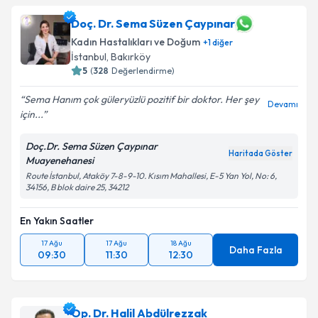
takvim hazırlandığında e-posta ile bilgilendireceğiz.
Doç. Dr. Sema Süzen Çaypınar
E-posta Adresiniz
Kadın Hastalıkları ve Doğum
+
1
diğer
İstanbul
, Bakırköy
5
(
328
Değerlendirme)
Kişisel verilerimin işlenmesine ilişkin
Aydınlatma
Sema Hanım çok güleryüzlü pozitif bir doktor. Her şey
Devamı
Metni
'ni okudum ve kişisel verilerimin belirtilen
için...
kapsamda işlenmesini kabul ediyorum.
Doç.Dr. Sema Süzen Çaypınar
Haritada Göster
Muayenehanesi
Takvim Talebini Gönder
Route İstanbul, Ataköy 7-8-9-10. Kısım Mahallesi, E-5 Yan Yol, No: 6,
34156, B blok daire 25, 34212
En Yakın Saatler
17 Ağu
17 Ağu
18 Ağu
Daha Fazla
09:30
11:30
12:30
Op. Dr. Halil Abdülrezzak