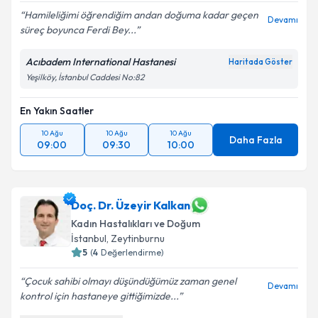
Hamileliğimi öğrendiğim andan doğuma kadar geçen
Devamı
süreç boyunca Ferdi Bey...
Kişisel verilerimin işlenmesine ilişkin
Aydınlatma
Metni
'ni okudum ve kişisel verilerimin belirtilen
Acıbadem International Hastanesi
Haritada Göster
kapsamda işlenmesini kabul ediyorum.
Yeşilköy, İstanbul Caddesi No:82
En Yakın Saatler
Takvim Talebini Gönder
10 Ağu
10 Ağu
10 Ağu
Daha Fazla
09:00
09:30
10:00
Doç. Dr. Üzeyir Kalkan
Kadın Hastalıkları ve Doğum
İstanbul
, Zeytinburnu
5
(
4
Değerlendirme)
Çocuk sahibi olmayı düşündüğümüz zaman genel
Devamı
kontrol için hastaneye gittiğimizde...