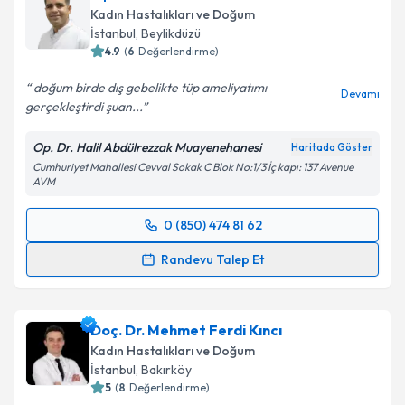
Kadın Hastalıkları ve Doğum
İstanbul
, Beylikdüzü
4.9
(
6
Değerlendirme)
doğum birde dış gebelikte tüp ameliyatımı
Devamı
gerçekleştirdi şuan...
Op. Dr. Halil Abdülrezzak Muayenehanesi
Haritada Göster
Cumhuriyet Mahallesi Cevval Sokak C Blok No:1/3 İç kapı: 137 Avenue
AVM
0 (850) 474 81 62
Randevu Takvimi Talebi
Randevu Talep Et
Op. Dr. Halil Abdülrezzak
için randevu takvimi talebi
oluşturun. Size bu uzmandan randevu almanız için bir
Doç. Dr. Mehmet Ferdi Kıncı
takvim hazırlandığında e-posta ile bilgilendireceğiz.
Kadın Hastalıkları ve Doğum
E-posta Adresiniz
İstanbul
, Bakırköy
5
(
8
Değerlendirme)