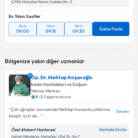
Çiftlik Mahallesi Kemer Caddesi No : 5
En Yakın Saatler
Yarın
Yarın
Yarın
Daha Fazla
09:00
09:15
09:30
Bölgenize yakın diğer uzmanlar
Op. Dr. Mehtap Kırşavoğlu
Kadın Hastalıkları ve Doğum
Yalova
, Merkez
5
(
2
Değerlendirme)
Çok uğraşlar sonrasında Mehtap hocamla yollarımız
Devamı
kesişti. İyi ki de...
Özel Atakent Hastanesi
Haritada Göster
Adnan Menderes, Mahallesi, Ufuk Sk. No:7