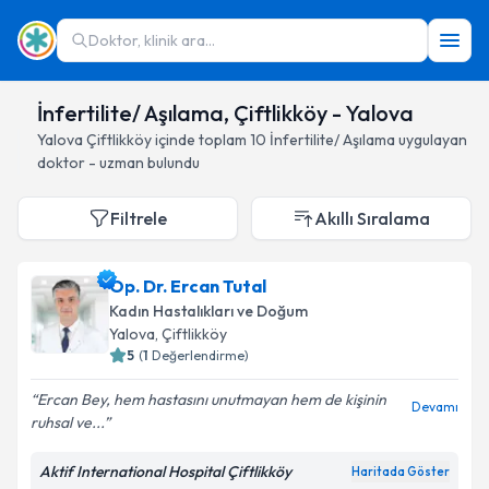
Doktor, klinik ara...
İnfertilite/ Aşılama, Çiftlikköy - Yalova
Yalova
Çiftlikköy
içinde toplam
10
İnfertilite/ Aşılama
uygulayan
doktor - uzman bulundu
Filtrele
Akıllı Sıralama
Op. Dr. Ercan Tutal
Kadın Hastalıkları ve Doğum
Yalova
, Çiftlikköy
5
(
1
Değerlendirme)
Ercan Bey, hem hastasını unutmayan hem de kişinin
Devamı
ruhsal ve...
Aktif International Hospital Çiftlikköy
Haritada Göster