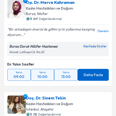
Op. Dr. Merve Kahraman
Kadın Hastalıkları ve Doğum
Bursa
, Nilüfer
5
(
49
Değerlendirme)
Bir arkadaşım önerisi ile gittim iyi ki yollarımız kesişmiş
Devamı
diyorum...
Bursa Doruk Nilüfer Hastanesi
Haritada Göster
Konak, Lefkoşe Cd. No:22
En Yakın Saatler
Yarın
Yarın
Yarın
Daha Fazla
09:00
10:00
13:00
Doç. Dr. Sinem Tekin
Kadın Hastalıkları ve Doğum
İstanbul
, Ataşehir
5
(
18
Değerlendirme)