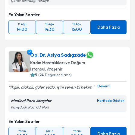
Çorlu/Tekirdağ, Türkiye
En Yakın Saatler
11 Ağu
11 Ağu
11 Ağu
Daha Fazla
14:00
14:30
15:00
Op. Dr. Asiya Sadıgzade
Kadın Hastalıkları ve Doğum
İstanbul
, Ataşehir
5
(
24
Değerlendirme)
Devamı
İkgili, alakalı, güler yüzlü, işini seven bi hekim
Medical Park Ataşehir
Haritada Göster
Kayışdağı, Raci Cd. No:1
En Yakın Saatler
Yarın
Yarın
Yarın
Daha Fazla