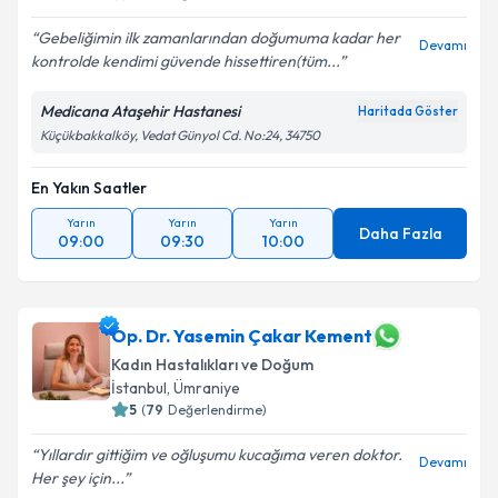
Gebeliğimin ilk zamanlarından doğumuma kadar her
Devamı
kontrolde kendimi güvende hissettiren(tüm...
Medicana Ataşehir Hastanesi
Haritada Göster
Küçükbakkalköy, Vedat Günyol Cd. No:24, 34750
En Yakın Saatler
Yarın
Yarın
Yarın
Daha Fazla
09:00
09:30
10:00
Op. Dr. Yasemin Çakar Kement
Kadın Hastalıkları ve Doğum
İstanbul
, Ümraniye
5
(
79
Değerlendirme)
Yıllardır gittiğim ve oğluşumu kucağıma veren doktor.
Devamı
Her şey için...