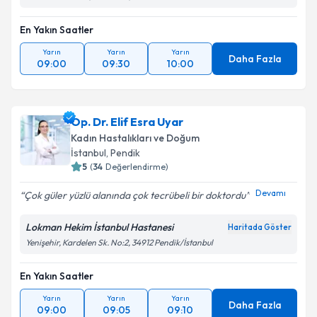
En Yakın Saatler
Yarın
Yarın
Yarın
Daha Fazla
09:00
09:30
10:00
Op. Dr. Elif Esra Uyar
Kadın Hastalıkları ve Doğum
İstanbul
, Pendik
5
(
34
Değerlendirme)
Devamı
Çok güler yüzlü alanında çok tecrübeli bir doktordu
Lokman Hekim İstanbul Hastanesi
Haritada Göster
Yenişehir, Kardelen Sk. No:2, 34912 Pendik/İstanbul
En Yakın Saatler
Yarın
Yarın
Yarın
Daha Fazla
09:00
09:05
09:10