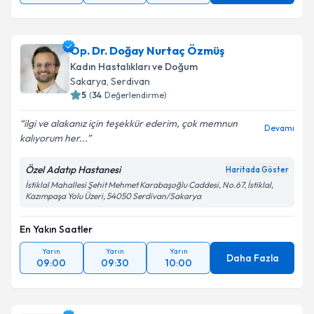
Op. Dr. Doğay Nurtaç Özmüş
Kadın Hastalıkları ve Doğum
Sakarya
, Serdivan
5
(
34
Değerlendirme)
ilgi ve alakanız için teşekkür ederim, çok memnun
Devamı
kalıyorum her...
Özel Adatıp Hastanesi
Haritada Göster
İstiklal Mahallesi Şehit Mehmet Karabaşoğlu Caddesi, No.67, İstiklal,
Kazımpaşa Yolu Üzeri, 54050 Serdivan/Sakarya
En Yakın Saatler
Yarın
Yarın
Yarın
Daha Fazla
09:00
09:30
10:00