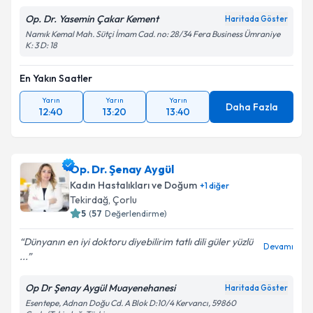
Op. Dr. Yasemin Çakar Kement
Haritada Göster
Namık Kemal Mah. Sütçi İmam Cad. no: 28/34 Fera Business Ümraniye
K: 3 D: 18
En Yakın Saatler
Yarın
Yarın
Yarın
Daha Fazla
12:40
13:20
13:40
Op. Dr. Şenay Aygül
Kadın Hastalıkları ve Doğum
+
1
diğer
Tekirdağ
, Çorlu
5
(
57
Değerlendirme)
Dünyanın en iyi doktoru diyebilirim tatlı dili güler yüzlü
Devamı
...
Op Dr Şenay Aygül Muayenehanesi
Haritada Göster
Esentepe, Adnan Doğu Cd. A Blok D:10/4 Kervancı, 59860