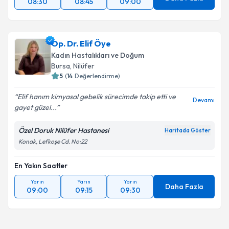
08:30
08:45
09:00
Op. Dr. Elif Öye
Kadın Hastalıkları ve Doğum
Bursa
, Nilüfer
5
(
14
Değerlendirme)
Elif hanım kimyasal gebelik sürecimde takip etti ve
Devamı
gayet güzel...
Özel Doruk Nilüfer Hastanesi
Haritada Göster
Konak, Lefkoşe Cd. No:22
En Yakın Saatler
Yarın
Yarın
Yarın
Daha Fazla
09:00
09:15
09:30