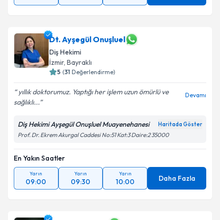
Dt. Ayşegül Onuşluel
Diş Hekimi
İzmir
, Bayraklı
5
(
31
Değerlendirme)
yıllık doktorumuz. Yaptığı her işlem uzun ömürlü ve
Devamı
sağlıklı...
Diş Hekimi Ayşegül Onuşluel Muayenehanesi
Haritada Göster
Prof. Dr. Ekrem Akurgal Caddesi No:51 Kat:3 Daire:2 35000
En Yakın Saatler
Yarın
Yarın
Yarın
Daha Fazla
09:00
09:30
10:00