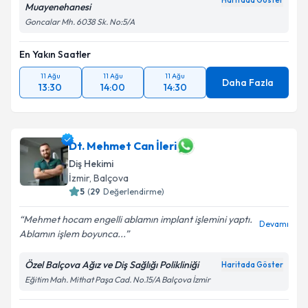
Haritada Göster
Muayenehanesi
Goncalar Mh. 6038 Sk. No:5/A
En Yakın Saatler
11 Ağu
11 Ağu
11 Ağu
Daha Fazla
13:30
14:00
14:30
Dt. Mehmet Can İleri
Diş Hekimi
İzmir
, Balçova
5
(
29
Değerlendirme)
Mehmet hocam engelli ablamın implant işlemini yaptı.
Devamı
Ablamın işlem boyunca...
Özel Balçova Ağız ve Diş Sağlığı Polikliniği
Haritada Göster
Eğitim Mah. Mithat Paşa Cad. No.15/A Balçova İzmir