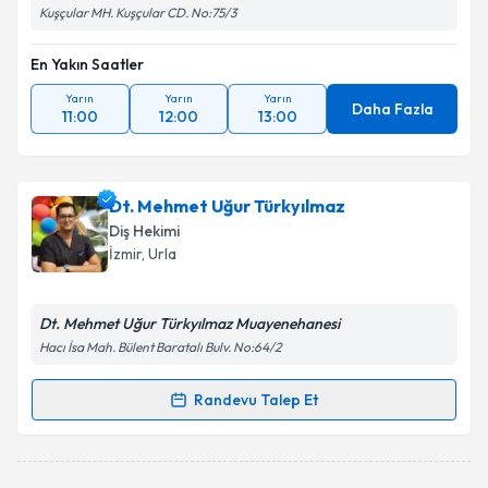
Kuşçular MH. Kuşçular CD. No:75/3
En Yakın Saatler
Yarın
Yarın
Yarın
Daha Fazla
11:00
12:00
13:00
Dt. Mehmet Uğur Türkyılmaz
Diş Hekimi
İzmir
, Urla
Dt. Mehmet Uğur Türkyılmaz Muayenehanesi
Hacı İsa Mah. Bülent Baratalı Bulv. No:64/2
Randevu Talep Et
Randevu Takvimi Talebi
Dt. Mehmet Uğur Türkyılmaz
için randevu takvimi