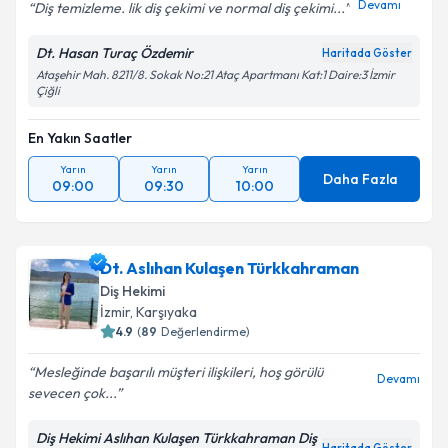
Devamı
Diş temizleme. lik diş çekimi ve normal diş çekimi...
Dt. Hasan Turaç Özdemir
Haritada Göster
Ataşehir Mah. 8211/8. Sokak No:21 Ataç Apartmanı Kat:1 Daire:3 İzmir
Çiğli
En Yakın Saatler
Yarın
Yarın
Yarın
Daha Fazla
09:00
09:30
10:00
Dt. Aslıhan Kulaşen Türkkahraman
Diş Hekimi
İzmir
, Karşıyaka
4.9
(
89
Değerlendirme)
Mesleğinde başarılı müşteri ilişkileri, hoş görülü
Devamı
sevecen çok...
Diş Hekimi Aslıhan Kulaşen Türkkahraman Diş