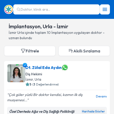
Doktor, klinik ara...
İmplantasyon, Urla - İzmir
İzmir
Urla
içinde toplam
10
İmplantasyon
uygulayan doktor -
uzman bulundu
Filtrele
Akıllı Sıralama
Dt. Zülal Eda Aydın
Diş Hekimi
İzmir
, Urla
5
(
3
Değerlendirme)
Çok güler yüzlü Bir doktor kendisi, kızımın ilk diş
Devamı
muayenesi...
Özel Denteda Ağız ve Diş Sağlığı Polikliniği
Haritada Göster