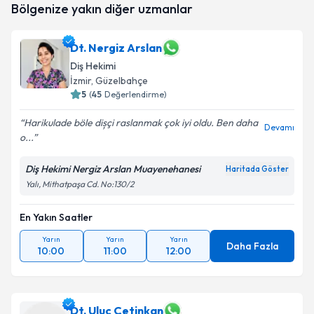
Bölgenize yakın diğer uzmanlar
talebi oluşturun. Size bu uzmandan randevu almanız
için bir takvim hazırlandığında e-posta ile
bilgilendireceğiz.
Dt. Nergiz Arslan
Diş Hekimi
E-posta Adresiniz
İzmir
, Güzelbahçe
5
(
45
Değerlendirme)
Harikulade böle dișçi raslanmak çok iyi oldu. Ben daha
Devamı
Kişisel verilerimin işlenmesine ilişkin
Aydınlatma
o...
Metni
'ni okudum ve kişisel verilerimin belirtilen
kapsamda işlenmesini kabul ediyorum.
Diş Hekimi Nergiz Arslan Muayenehanesi
Haritada Göster
Yalı, Mithatpaşa Cd. No:130/2
Takvim Talebini Gönder
En Yakın Saatler
Yarın
Yarın
Yarın
Daha Fazla
10:00
11:00
12:00
Dt. Uluç Çetinkan