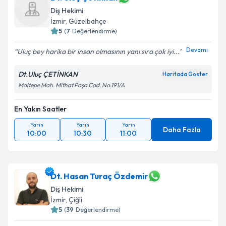
Diş Hekimi
İzmir
, Güzelbahçe
5
(
7
Değerlendirme)
Devamı
Uluç bey harika bir insan olmasının yanı sıra çok iyi...
Dt.Uluç ÇETİNKAN
Haritada Göster
Maltepe Mah. Mithat Paşa Cad. No.191/A
En Yakın Saatler
Yarın
Yarın
Yarın
Daha Fazla
10:00
10:30
11:00
Dt. Hasan Turaç Özdemir
Diş Hekimi
İzmir
, Çiğli
5
(
39
Değerlendirme)