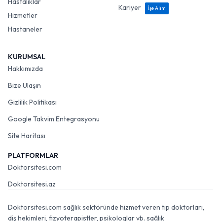
Hastalıklar
Kariyer
İşe Alım
Hizmetler
Hastaneler
KURUMSAL
Hakkımızda
Bize Ulaşın
Gizlilik Politikası
Google Takvim Entegrasyonu
Site Haritası
PLATFORMLAR
Doktorsitesi.com
Doktorsitesi.az
Doktorsitesi.com sağlık sektöründe hizmet veren tıp doktorları,
diş hekimleri, fizyoterapistler, psikologlar vb. sağlık