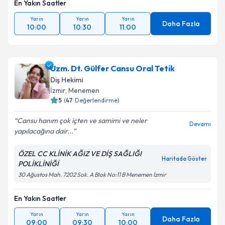
En Yakın Saatler
Yarın
Yarın
Yarın
Daha Fazla
10:00
10:30
11:00
Uzm. Dt. Gülfer Cansu Oral Tetik
Diş Hekimi
İzmir
, Menemen
5
(
47
Değerlendirme)
Cansu hanım çok içten ve samimi ve neler
Devamı
yapılacağına dair...
ÖZEL CC KLİNİK AĞIZ VE DİŞ SAĞLIĞI
Haritada Göster
POLİKLİNİĞİ
30 Ağustos Mah. 7202 Sok. A Blok No:11 B Menemen İzmir
En Yakın Saatler
Yarın
Yarın
Yarın
Daha Fazla
09:00
09:30
10:00