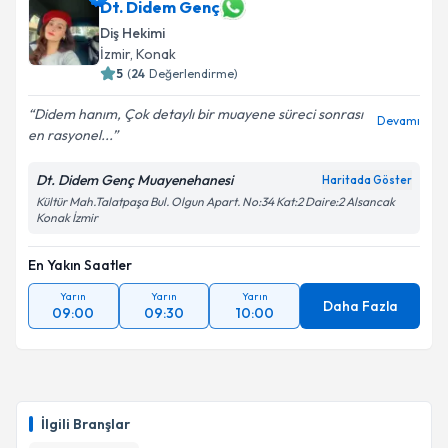
Dt. Didem Genç
Diş Hekimi
İzmir
, Konak
5
(
24
Değerlendirme)
Didem hanım, Çok detaylı bir muayene süreci sonrası
Devamı
en rasyonel...
Dt. Didem Genç Muayenehanesi
Haritada Göster
Kültür Mah.Talatpaşa Bul. Olgun Apart. No:34 Kat:2 Daire:2 Alsancak
Konak İzmir
En Yakın Saatler
Yarın
Yarın
Yarın
Daha Fazla
09:00
09:30
10:00
İlgili Branşlar