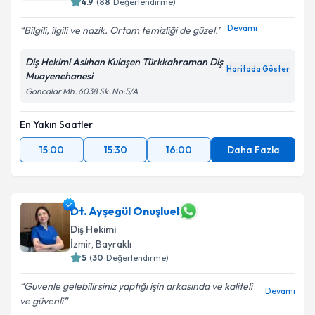
4.9
(
88
Değerlendirme)
Devamı
Bilgili, ilgili ve nazik. Ortam temizliği de güzel.
Kişisel verilerimin işlenmesine ilişkin
Aydınlatma
Metni
'ni okudum ve kişisel verilerimin belirtilen
Diş Hekimi Aslıhan Kulaşen Türkkahraman Diş
kapsamda işlenmesini kabul ediyorum.
Haritada Göster
Muayenehanesi
Goncalar Mh. 6038 Sk. No:5/A
Takvim Talebini Gönder
En Yakın Saatler
15:00
15:30
16:00
Daha Fazla
Dt. Ayşegül Onuşluel
Diş Hekimi
İzmir
, Bayraklı
5
(
30
Değerlendirme)
Guvenle gelebilirsiniz yaptığı işin arkasında ve kaliteli
Devamı
ve güvenli