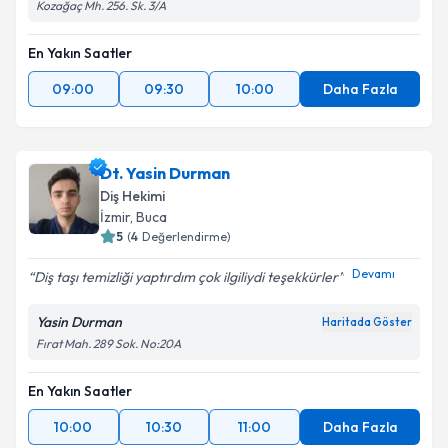
Kozağaç Mh. 256. Sk. 3/A
En Yakın Saatler
09:00
09:30
10:00
Daha Fazla
Dt. Yasin Durman
Diş Hekimi
İzmir
, Buca
5
(
4
Değerlendirme)
Devamı
Diş taşı temizliği yaptırdım çok ilgiliydi teşekkürler
Yasin Durman
Haritada Göster
Fırat Mah. 289 Sok. No:20A
En Yakın Saatler
10:00
10:30
11:00
Daha Fazla