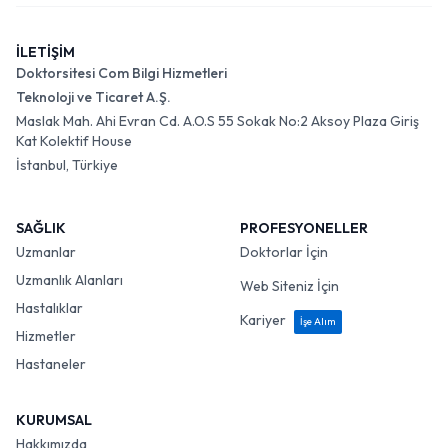
İLETİŞİM
Doktorsitesi Com Bilgi Hizmetleri
Teknoloji ve Ticaret A.Ş.
Maslak Mah. Ahi Evran Cd. A.O.S 55 Sokak No:2 Aksoy Plaza Giriş
Kat Kolektif House
İstanbul, Türkiye
SAĞLIK
PROFESYONELLER
Uzmanlar
Doktorlar İçin
Uzmanlık Alanları
Web Siteniz İçin
Hastalıklar
Kariyer
İşe Alım
Hizmetler
Hastaneler
KURUMSAL
Hakkımızda