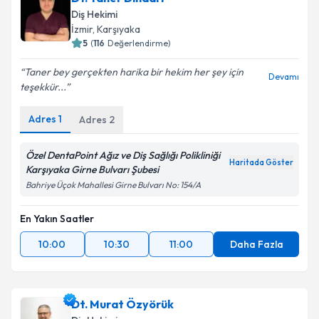
Diş Hekimi
İzmir
, Karşıyaka
5
(
116
Değerlendirme)
Taner bey gerçekten harika bir hekim her şey için
Devamı
teşekkür...
Adres
1
Adres
2
Özel DentaPoint Ağız ve Diş Sağlığı Polikliniği
Haritada Göster
Karşıyaka Girne Bulvarı Şubesi
Bahriye Üçok Mahallesi Girne Bulvarı No: 154/A
En Yakın Saatler
10:00
10:30
11:00
Daha Fazla
Dt. Murat Özyörük