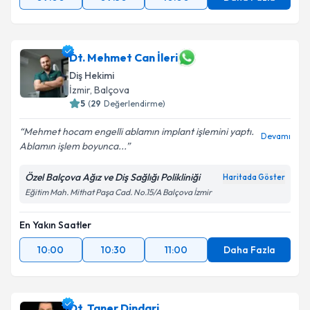
Dt. Mehmet Can İleri
Diş Hekimi
İzmir
, Balçova
5
(
29
Değerlendirme)
Mehmet hocam engelli ablamın implant işlemini yaptı.
Devamı
Ablamın işlem boyunca...
Özel Balçova Ağız ve Diş Sağlığı Polikliniği
Haritada Göster
Eğitim Mah. Mithat Paşa Cad. No.15/A Balçova İzmir
En Yakın Saatler
10:00
10:30
11:00
Daha Fazla
Dt. Taner Dindari