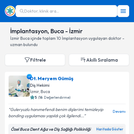
Doktor, klinik ara...
İmplantasyon, Buca - İzmir
İzmir
Buca
içinde toplam
10
İmplantasyon
uygulayan doktor -
uzman bulundu
Filtrele
Akıllı Sıralama
Dt. Meryem Gümüş
Diş Hekimi
İzmir
, Buca
5
(
16
Değerlendirme)
Guleryuzlu hanımefendi benim dişlerimi temizleyip
Devamı
bonding uygulaması yapıldı çok ilgilendi...
Özel Buca Dent Ağız ve Diş Sağlığı Polikinliği
Haritada Göster