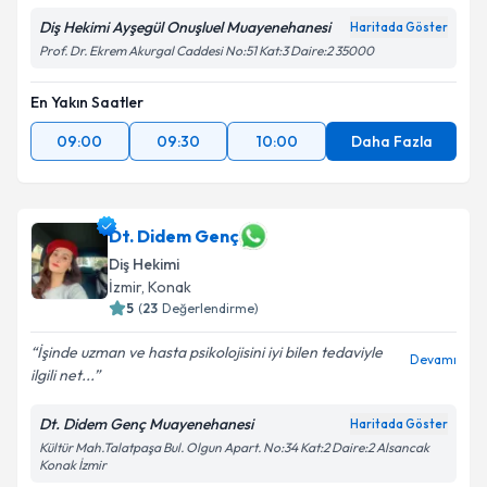
Diş Hekimi Ayşegül Onuşluel Muayenehanesi
Haritada Göster
Prof. Dr. Ekrem Akurgal Caddesi No:51 Kat:3 Daire:2 35000
En Yakın Saatler
09:00
09:30
10:00
Daha Fazla
Dt. Didem Genç
Diş Hekimi
İzmir
, Konak
5
(
23
Değerlendirme)
İşinde uzman ve hasta psikolojisini iyi bilen tedaviyle
Devamı
ilgili net...
Dt. Didem Genç Muayenehanesi
Haritada Göster
Kültür Mah.Talatpaşa Bul. Olgun Apart. No:34 Kat:2 Daire:2 Alsancak
Konak İzmir