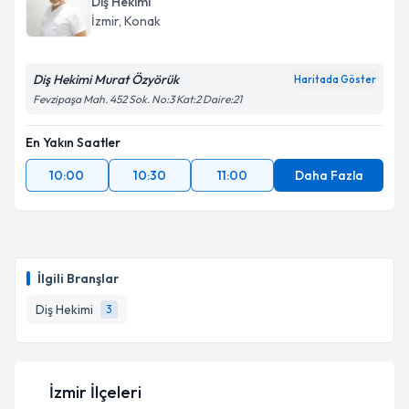
Diş Hekimi
İzmir
, Konak
Diş Hekimi Murat Özyörük
Haritada Göster
Fevzipaşa Mah. 452 Sok. No:3 Kat:2 Daire:21
En Yakın Saatler
10:00
10:30
11:00
Daha Fazla
İlgili Branşlar
Diş Hekimi
3
İzmir İlçeleri