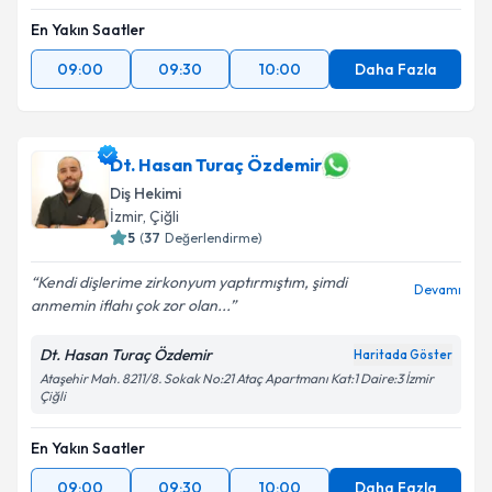
En Yakın Saatler
09:00
09:30
10:00
Daha Fazla
Dt. Hasan Turaç Özdemir
Diş Hekimi
İzmir
, Çiğli
5
(
37
Değerlendirme)
Kendi dişlerime zirkonyum yaptırmıştım, şimdi
Devamı
anmemin iflahı çok zor olan...
Dt. Hasan Turaç Özdemir
Haritada Göster
Ataşehir Mah. 8211/8. Sokak No:21 Ataç Apartmanı Kat:1 Daire:3 İzmir
Çiğli
En Yakın Saatler
09:00
09:30
10:00
Daha Fazla