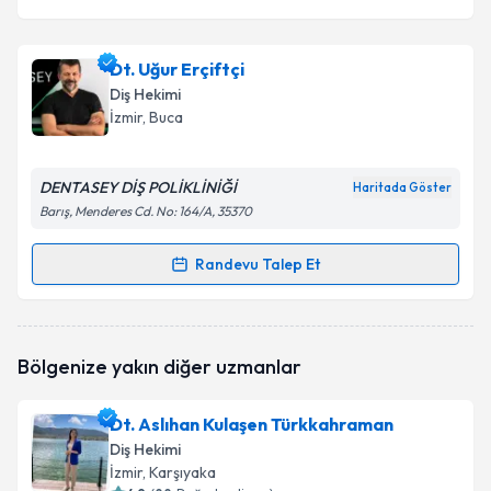
Dt. Uğur Erçiftçi
Diş Hekimi
İzmir
, Buca
DENTASEY DİŞ POLİKLİNİĞİ
Haritada Göster
Barış, Menderes Cd. No: 164/A, 35370
Randevu Talep Et
Randevu Takvimi Talebi
Dt. Uğur Erçiftçi
için randevu takvimi talebi oluşturun.
Bölgenize yakın diğer uzmanlar
Size bu uzmandan randevu almanız için bir takvim
hazırlandığında e-posta ile bilgilendireceğiz.
Dt. Aslıhan Kulaşen Türkkahraman
E-posta Adresiniz
Diş Hekimi
İzmir
, Karşıyaka