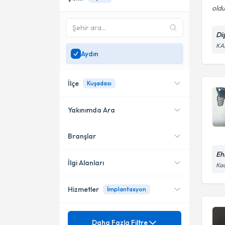
old
Di
KA
Aydın
İlçe
Kuşadası
Yakınımda Ara
Branşlar
Konumuma yakın uzmanları
Kuşadası
göster
Ehi
Efeler
İlgi Alanları
Kad
Hizmetler
İmplantasyon
Diş Hekimi
Mezuniyet
20 Lik Diş Çekimi
Daha Fazla Filtre