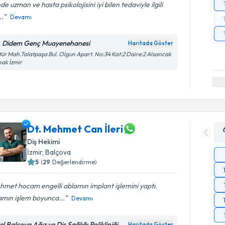
nde uzman ve hasta psikolojisini iyi bilen tedaviyle ilgili
..
Devamı
. Didem Genç Muayenehanesi
Haritada Göster
tür Mah.Talatpaşa Bul. Olgun Apart. No:34 Kat:2 Daire:2 Alsancak
ak İzmir
Dt. Mehmet Can İleri
Diş Hekimi
İzmir
, Balçova
5
(
29
Değerlendirme)
met hocam engelli ablamın implant işlemini yaptı.
amın işlem boyunca...
Devamı
l Balçova Ağız ve Diş Sağlığı Polikliniği
Haritada Göster