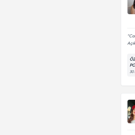
Ca
Açık
ÖZ
PO
30 