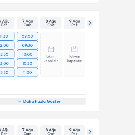
6 Ağu
7 Ağu
8 Ağu
9 Ağu
Per
Cum
Cmt
Paz
11:30
09:00
12:00
09:30
12:30
10:00
Takvim
Takvim
kapalıdır
kapalıdır
13:00
10:30
13:30
11:00
Daha Fazla Göster
6 Ağu
7 Ağu
8 Ağu
9 Ağu
Per
Cum
Cmt
Paz