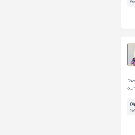
Pro
Har
o...
Di
Yal