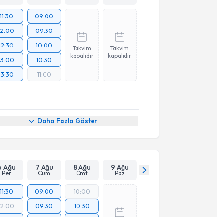
11:30
09:00
12:00
09:30
12:30
10:00
Takvim
Takvim
kapalıdır
kapalıdır
13:00
10:30
13:30
11:00
Daha Fazla Göster
6 Ağu
7 Ağu
8 Ağu
9 Ağu
Per
Cum
Cmt
Paz
11:30
09:00
10:00
12:00
09:30
10:30