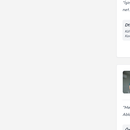
İşi
net.
Dt
Kül
Kon
Meh
Abl
Öze