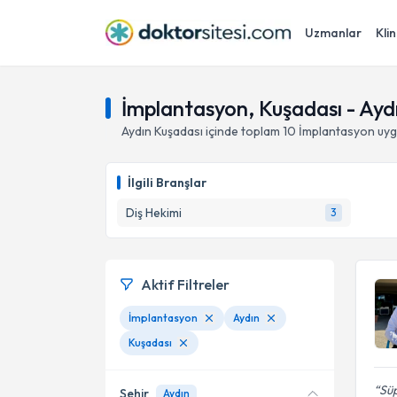
Uzmanlar
Klin
İmplantasyon, Kuşadası - Ayd
Aydın
Kuşadası
içinde toplam
10
İmplantasyon
uyg
İlgili Branşlar
Diş Hekimi
3
Aktif Filtreler
İmplantasyon
Aydın
Kuşadası
Sü
Şehir
Aydın