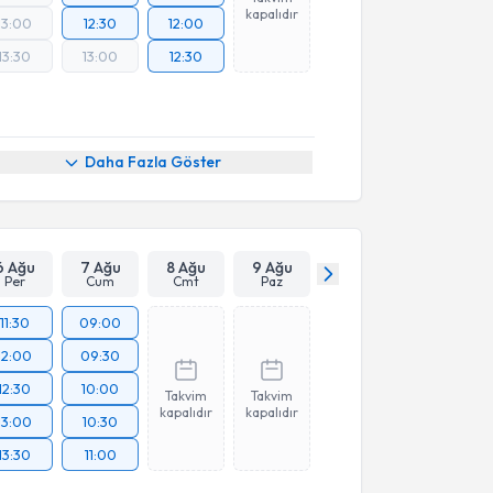
kapalıdır
13:00
12:30
12:00
13:30
13:00
12:30
Daha Fazla Göster
6 Ağu
7 Ağu
8 Ağu
9 Ağu
Per
Cum
Cmt
Paz
11:30
09:00
12:00
09:30
12:30
10:00
Takvim
Takvim
kapalıdır
kapalıdır
13:00
10:30
13:30
11:00