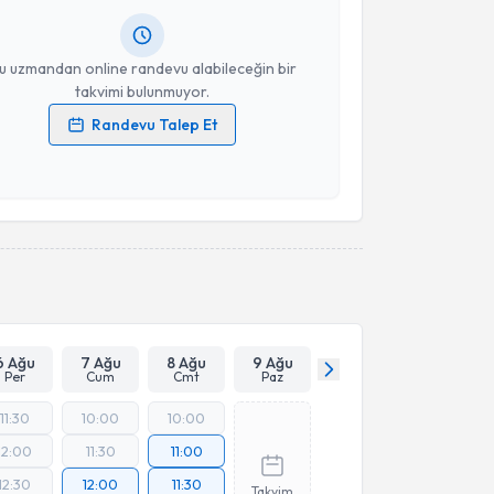
resiniz
u uzmandan online randevu alabileceğin bir
takvimi bulunmuyor.
Randevu Talep Et
 verilerimin işlenmesine ilişkin
Aydınlatma Metni
'ni
 ve kişisel verilerimin belirtilen kapsamda
esini kabul ediyorum.
Takvim Talebini Gönder
6 Ağu
7 Ağu
8 Ağu
9 Ağu
Per
Cum
Cmt
Paz
11:30
10:00
10:00
12:00
11:30
11:00
12:30
12:00
11:30
Takvim