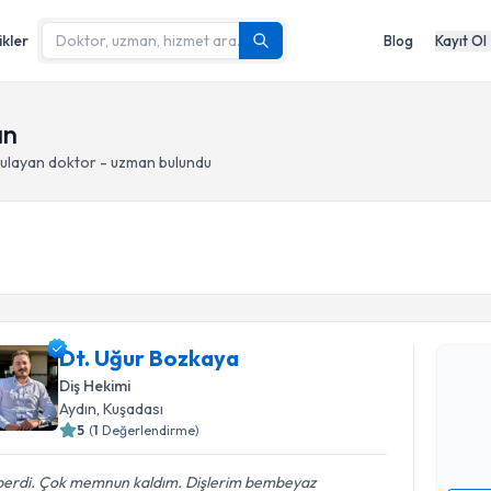
ikler
Blog
Kayıt Ol
ın
ulayan doktor - uzman bulundu
Randevu T
Dt. Uğur 
Dt. Uğur Bozkaya
uzmandan ra
Diş Hekimi
posta ile bi
Aydın
, Kuşadası
5
(
1
Değerlendirme)
E-posta Ad
perdi. Çok memnun kaldım. Dişlerim bembeyaz