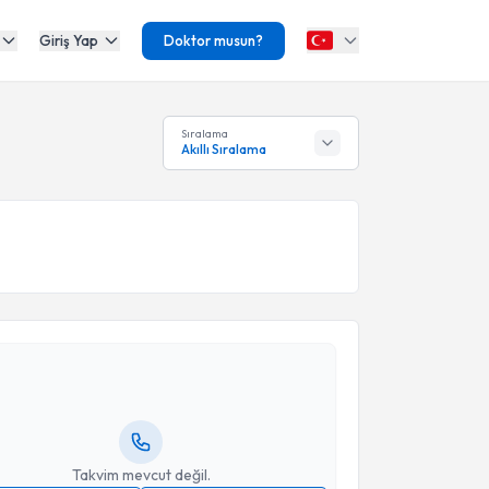
Giriş Yap
Doktor musun?
Sıralama
Akıllı Sıralama
akvimi Talebi
Bozkaya
için randevu takvimi talebi oluşturun. Size bu
ndevu almanız için bir takvim hazırlandığında e-
lgilendireceğiz.
resiniz
Takvim mevcut değil.