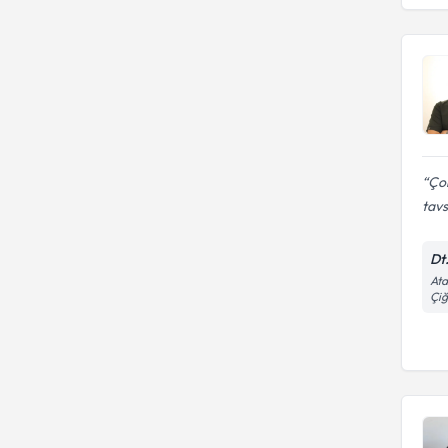
Çok
tavs
Dt
Ata
Çiğ