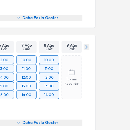
Daha Fazla Göster
6 Ağu
7 Ağu
8 Ağu
9 Ağu
Per
Cum
Cmt
Paz
12:00
10:00
10:00
13:00
11:00
11:00
14:00
12:00
12:00
Takvim
kapalıdır
15:00
13:00
13:00
16:00
14:00
14:00
Daha Fazla Göster