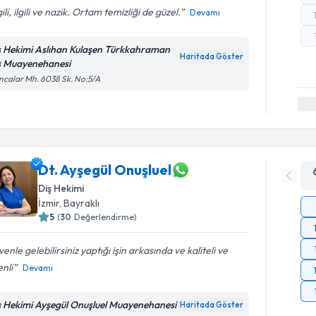
gili, ilgili ve nazik. Ortam temizliği de güzel.
Devamı
ş Hekimi Aslıhan Kulaşen Türkkahraman
Haritada Göster
ş Muayenehanesi
calar Mh. 6038 Sk. No:5/A
Dt. Ayşegül Onuşluel
Diş Hekimi
İzmir
, Bayraklı
5
(
30
Değerlendirme)
enle gelebilirsiniz yaptığı işin arkasında ve kaliteli ve
nli
Devamı
ş Hekimi Ayşegül Onuşluel Muayenehanesi
Haritada Göster