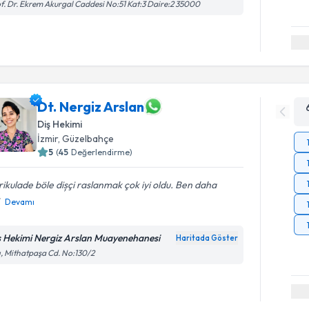
f. Dr. Ekrem Akurgal Caddesi No:51 Kat:3 Daire:2 35000
Dt. Nergiz Arslan
Diş Hekimi
İzmir
, Güzelbahçe
5
(
45
Değerlendirme)
ikulade böle dișçi raslanmak çok iyi oldu. Ben daha
Devamı
ş Hekimi Nergiz Arslan Muayenehanesi
Haritada Göster
ı, Mithatpaşa Cd. No:130/2