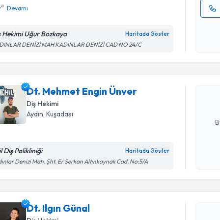
u
Devamı
Kişisel
okudum
ş Hekimi Uğur Bozkaya
Haritada Göster
Randevu T
işlenm
DINLAR DENİZİ MAH KADINLAR DENİZİ CAD NO 24/C
Dt. Mehme
Size bu uzm
Dt. Mehmet Engin Ünver
hazırlandığ
Diş Hekimi
E-posta Ad
Aydın
, Kuşadası
B
l Diş Polikliniği
Haritada Göster
Kişisel
ınlar Denizi Mah. Şht. Er Serkan Altınkaynak Cad. No:5/A
Randevu T
okudum
işlenm
Dt. Ilgın 
Dt. Ilgın Günal
uzmandan ra
posta ile bi