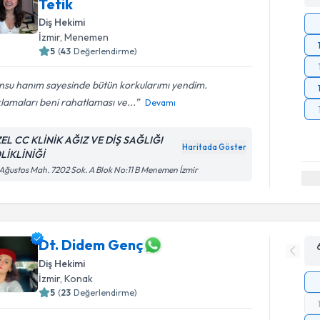
Tetik
Diş Hekimi
İzmir
, Menemen
5
(
43
Değerlendirme)
nsu hanım sayesinde bütün korkularımı yendim.
lamaları beni rahatlaması ve...
Devamı
EL CC KLİNİK AĞIZ VE DİŞ SAĞLIĞI
Haritada Göster
LİKLİNİĞİ
Ağustos Mah. 7202 Sok. A Blok No:11 B Menemen İzmir
Dt. Didem Genç
Diş Hekimi
İzmir
, Konak
5
(
23
Değerlendirme)