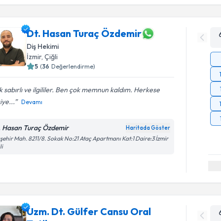
Dt. Hasan Turaç Özdemir
Diş Hekimi
İzmir
, Çiğli
5
(
36
Değerlendirme)
 sabırlı ve ilgililer. Ben çok memnun kaldım. Herkese
iye...
Devamı
. Hasan Turaç Özdemir
Haritada Göster
şehir Mah. 8211/8. Sokak No:21 Ataç Apartmanı Kat:1 Daire:3 İzmir
li
Uzm. Dt. Gülfer Cansu Oral