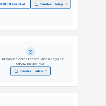
0 (850) 474 84 40
Randevu Talep Et
 verilerimin işlenmesine ilişkin
Aydınlatma Metni
'ni
 ve kişisel verilerimin belirtilen kapsamda
akvimi Talebi
esini kabul ediyorum.
t Engin Ünver
için randevu takvimi talebi oluşturun.
Takvim Talebini Gönder
andan randevu almanız için bir takvim
ında e-posta ile bilgilendireceğiz.
resiniz
u uzmandan online randevu alabileceğin bir
takvimi bulunmuyor.
Randevu Talep Et
 verilerimin işlenmesine ilişkin
Aydınlatma Metni
'ni
akvimi Talebi
 ve kişisel verilerimin belirtilen kapsamda
esini kabul ediyorum.
Günal
için randevu takvimi talebi oluşturun. Size bu
Takvim Talebini Gönder
ndevu almanız için bir takvim hazırlandığında e-
lgilendireceğiz.