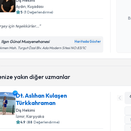
Diş Hekimi
Aydın
, Kuşadası
E-posta Ad
5
(
1
Değerlendirme)
B
şey için teşekkürler...
Kişisel
. Ilgın Günal Muayenehanesi
Haritada Göster
okudum
kmen Mah. Turgut Özal Blv. Ada Modern Sitesi NO:83/1C
işlenm
enize yakın diğer uzmanlar
Dt. Aslıhan Kulaşen
Türkkahraman
Diş Hekimi
İzmir
, Karşıyaka
4.9
(
88
Değerlendirme)