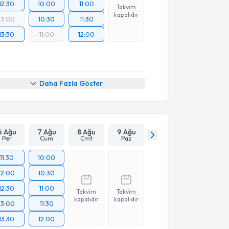
12:30
10:00
11:00
Takvim
kapalıdır
13:00
10:30
11:30
13:30
11:00
12:00
Daha Fazla Göster
6 Ağu
7 Ağu
8 Ağu
9 Ağu
Per
Cum
Cmt
Paz
11:30
10:00
12:00
10:30
12:30
11:00
Takvim
Takvim
kapalıdır
kapalıdır
13:00
11:30
13:30
12:00