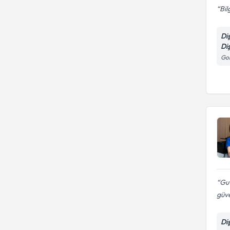
Bil
Di
Di
Gon
Guv
güve
Di