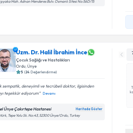
şıyaka Mah. Adnan Menderes Bulv. Osmanlı Sitesi No:56D/15
Uzm. Dr. Halil İbrahim İnce
Çocuk Sağlığı ve Hastalıkları
Ordu
,
Ünye
5
(
24
Değerlendirme)
 sempatik, deneyimli ve tecrübeli doktor, ilgisinden
ka
ayı teşekkür ediyorum
Devamı
el Ünye Çakırtepe Hastanesi
Haritada Göster
türk, Tepe Yolu Sk. No:43, 52300 Ünye/Ordu, Turkey