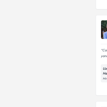
Can
yanı
Uz
Ha
Mim