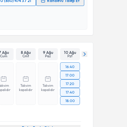
0 (850) 474 37 21
Randevu Talep Et
 verilerimin işlenmesine ilişkin
Aydınlatma Metni
'ni
 ve kişisel verilerimin belirtilen kapsamda
esini kabul ediyorum.
Takvim Talebini Gönder
7 Ağu
8 Ağu
9 Ağu
10 Ağu
Cum
Cmt
Paz
Pzt
16:40
17:00
17:20
Takvim
Takvim
Takvim
palıdır
kapalıdır
kapalıdır
17:40
18:00