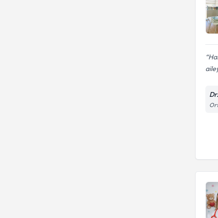
Ham
aile
Dr
Ort