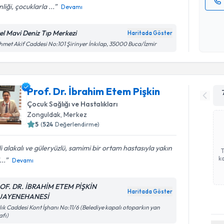
nliği, çocuklarla ...
Devamı
Kişisel
okudum
el Mavi Deniz Tıp Merkezi
Haritada Göster
işlenm
met Akif Caddesi No:101 Şirinyer İnkılap, 35000 Buca/İzmir
Prof. Dr. İbrahim Etem Pişkin
Çocuk Sağlığı ve Hastalıkları
Zonguldak
,
Merkez
5
(
524
Değerlendirme)
ili alakalı ve güleryüzlü, samimi bir ortam hastasıyla yakın
ka
...
Devamı
OF. DR. İBRAHİM ETEM PİŞKİN
Haritada Göster
UAYENEHANESİ
lık Caddesi Kont İşhanı No:11/6 (Belediye kapalı otoparkın yan
afı)