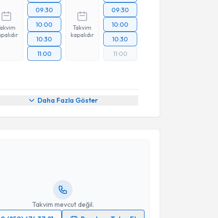
09:30
09:30
10:00
10:00
Takvim
Takvim
palıdır
kapalıdır
10:30
10:30
11:00
11:00
Daha Fazla Göster
akvimi Talebi
Gamze Turgut Bağdaçiçek
için randevu takvimi
turun. Size bu uzmandan randevu almanız için bir
rlandığında e-posta ile bilgilendireceğiz.
resiniz
Takvim mevcut değil.