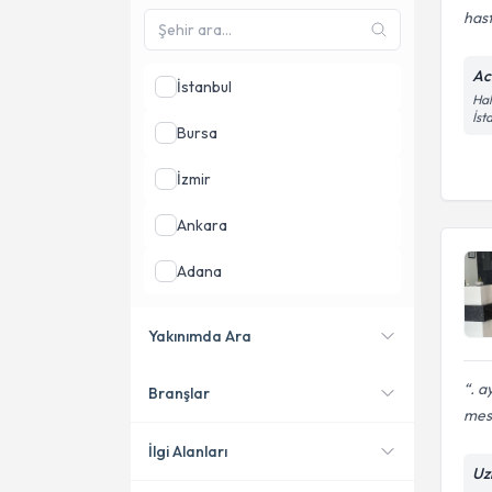
has
Ac
İstanbul
Hal
İst
Bursa
İzmir
Ankara
Adana
Antalya
Yakınımda Ara
Mersin
. a
Branşlar
Konumuma yakın uzmanları
mesa
göster
İlgi Alanları
Uz