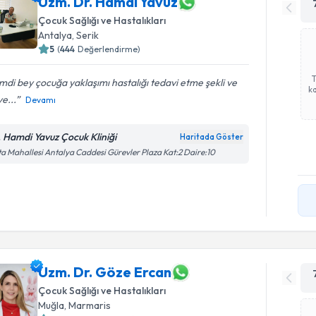
Uzm. Dr. Hamdi Yavuz
Çocuk Sağlığı ve Hastalıkları
Antalya
,
Serik
5
(
444
Değerlendirme)
di bey çocuğa yaklaşımı hastalığı tedavi etme şekli ve
ka
ye...
Devamı
. Hamdi Yavuz Çocuk Kliniği
Haritada Göster
a Mahallesi Antalya Caddesi Gürevler Plaza Kat:2 Daire:10
Uzm. Dr. Göze Ercan
Çocuk Sağlığı ve Hastalıkları
Muğla
,
Marmaris