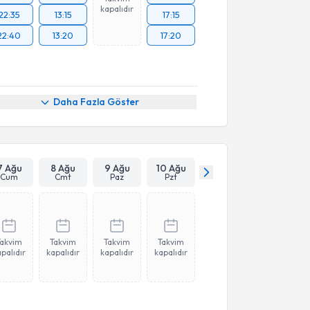
kapalıdır
22:35
13:15
17:15
22:40
13:20
17:20
Daha Fazla Göster
7 Ağu
8 Ağu
9 Ağu
10 Ağu
Cum
Cmt
Paz
Pzt
Takvim
Takvim
Takvim
Takvim
palıdır
kapalıdır
kapalıdır
kapalıdır