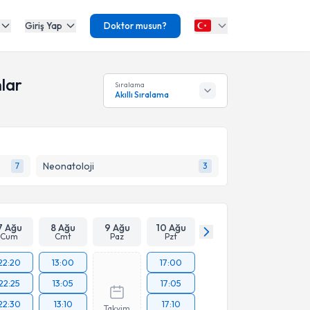
Giriş Yap
Doktor musun?
nlar
Sıralama
Akıllı Sıralama
Neonatoloji
7
3
7 Ağu
8 Ağu
9 Ağu
10 Ağu
Cum
Cmt
Paz
Pzt
22:20
13:00
17:00
22:25
13:05
17:05
22:30
13:10
17:10
Takvim