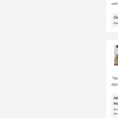
saki
Öz
Meh
İlg
ilişki
PR
M
Acı
tar