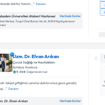
tanede doktor hanım...
Devamı
ıbadem Üniversitesi Atakent Hastanesi
Haritada Göster
kalı Merkez, Turgut Özal Bulvari No:16, 34303 Küçükçekmece/
anbul
Uzm. Dr. Elvan Arıkan
Çocuk Sağlığı ve Hastalıkları
Antalya
,
Kumluca
5
(
508
Değerlendirme)
ydır takipli gittiğimiz canımız doktorumuz️ gece gündüz
ka
j...
Devamı
m. Dr. Elvan Arıkan
Haritada Göster