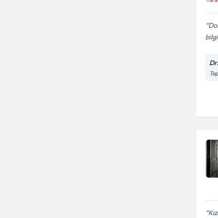
Dok
bilg
Dr
Tep
Kız