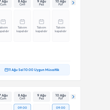
7 Ağu
8 Ağu
9 Ağu
10 Ağu
Cum
Cmt
Paz
Pzt
Takvim
Takvim
Takvim
Takvim
palıdır
kapalıdır
kapalıdır
kapalıdır
11 Ağu
Sal
10:00
Uygun Müsaitlik
7 Ağu
8 Ağu
9 Ağu
10 Ağu
Cum
Cmt
Paz
Pzt
09:00
09:00