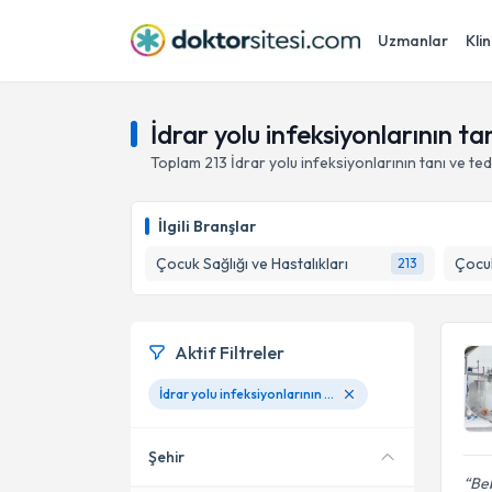
Uzmanlar
Klin
İdrar yolu infeksiyonlarının 
Toplam
213
İdrar yolu infeksiyonlarının tanı ve ted
İlgili Branşlar
Çocuk Sağlığı ve Hastalıkları
Çocuk
213
Aktif Filtreler
İdrar yolu infeksiyonlarının tanı ve tedavisi
Şehir
Beb