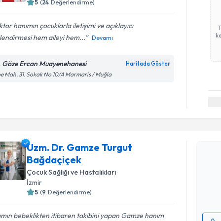
5
(
24
Değerlendirme)
tor hanımın çocuklarla iletişimi ve açıklayıcı
ka
ilendirmesi hem aileyi hem...
Devamı
. Göze Ercan Muayenehanesi
Haritada Göster
e Mah. 31. Sokak No 10/A Marmaris / Muğla
Randevu T
Uzm. Dr. Gamze Turgut
Uzm. Dr. 
Bağdaçiçek
talebi oluş
takvim hazı
Çocuk Sağlığı ve Hastalıkları
İzmir
E-posta Ad
5
(
9
Değerlendirme)
ımın bebeklikten itibaren takibini yapan Gamze hanım