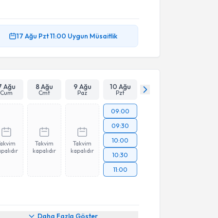
17 Ağu
Pzt
11:00
Uygun Müsaitlik
7 Ağu
8 Ağu
9 Ağu
10 Ağu
Cum
Cmt
Paz
Pzt
09:00
09:30
10:00
Takvim
Takvim
Takvim
palıdır
kapalıdır
kapalıdır
10:30
11:00
Daha Fazla Göster