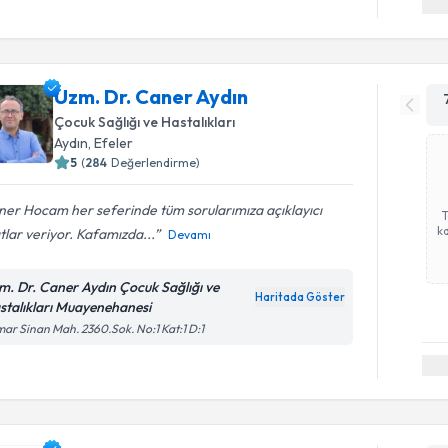
Uzm. Dr. Caner Aydın
Çocuk Sağlığı ve Hastalıkları
Aydın
,
Efeler
5
(
284
Değerlendirme)
er Hocam her seferinde tüm sorularımıza açıklayıcı
ka
tlar veriyor. Kafamızda...
Devamı
m. Dr. Caner Aydın Çocuk Sağlığı ve
Haritada Göster
stalıkları Muayenehanesi
ar Sinan Mah. 2360.Sok. No:1 Kat:1 D:1