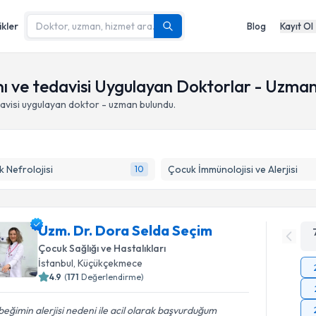
ikler
Blog
Kayıt Ol
tanı ve tedavisi Uygulayan Doktorlar - Uzma
avisi
uygulayan doktor - uzman bulundu.
 Nefrolojisi
Çocuk İmmünolojisi ve Alerjisi
10
Uzm. Dr. Dora Selda Seçim
Çocuk Sağlığı ve Hastalıkları
İstanbul
,
Küçükçekmece
4.9
(
171
Değerlendirme)
eğimin alerjisi nedeni ile acil olarak başvurduğum