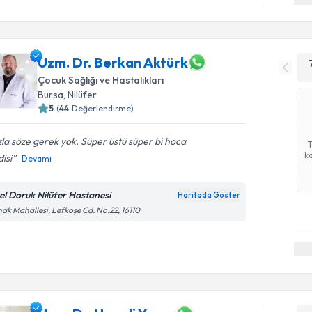
Uzm. Dr. Berkan Aktürk
Çocuk Sağlığı ve Hastalıkları
Bursa
,
Nilüfer
5
(
44
Değerlendirme)
la söze gerek yok. Süper üstü süper bi hoca
ka
isi
Devamı
el Doruk Nilüfer Hastanesi
Haritada Göster
ak Mahallesi, Lefkoşe Cd. No:22, 16110