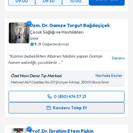
09:00
09:30
10:00
Uzm. Dr. Gamze Turgut Bağdaçiçek
Çocuk Sağlığı ve Hastalıkları
İzmir
5
(
9
Değerlendirme)
Kızımın bebeklikten itibaren takibini yapan Gamze
Devamı
hanım sakinliği, çocuklarla ...
Özel Mavi Deniz Tıp Merkezi
Haritada Göster
Mehmet Akif Caddesi No:101 Şirinyer İnkılap, 35000 Buca/İzmir
0 (850) 474 37 21
Randevu Takvimi Talebi
Randevu Talep Et
Uzm. Dr. Gamze Turgut Bağdaçiçek
için randevu
takvimi talebi oluşturun. Size bu uzmandan randevu
Prof. Dr. İbrahim Etem Pişkin
almanız için bir takvim hazırlandığında e-posta ile