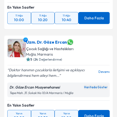
En Yakın Saatler
11 Ağu
11 Ağu
11 Ağu
Daha Fazla
10:00
10:20
10:40
Uzm. Dr. Göze Ercan
Çocuk Sağlığı ve Hastalıkları
Muğla
, Marmaris
5
(
24
Değerlendirme)
Doktor hanımın çocuklarla iletişimi ve açıklayıcı
Devamı
bilgilendirmesi hem aileyi hem...
Dr. Göze Ercan Muayenehanesi
Haritada Göster
Tepe Mah. 31. Sokak No 10/A Marmaris / Muğla
En Yakın Saatler
Yarın
Yarın
Yarın
Daha Fazla