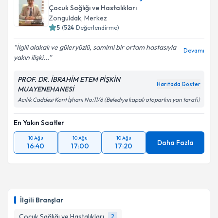
bilgilendireceğiz.
Çocuk Sağlığı ve Hastalıkları
Zonguldak
, Merkez
E-posta Adresiniz
5
(
524
Değerlendirme)
İlgili alakalı ve güleryüzlü, samimi bir ortam hastasıyla
Devamı
yakın ilişki...
Kişisel verilerimin işlenmesine ilişkin
Aydınlatma
PROF. DR. İBRAHİM ETEM PİŞKİN
Metni
'ni okudum ve kişisel verilerimin belirtilen
Haritada Göster
MUAYENEHANESİ
kapsamda işlenmesini kabul ediyorum.
Acılık Caddesi Kont İşhanı No:11/6 (Belediye kapalı otoparkın yan tarafı)
En Yakın Saatler
Takvim Talebini Gönder
10 Ağu
10 Ağu
10 Ağu
Daha Fazla
16:40
17:00
17:20
İlgili Branşlar
Çocuk Sağlığı ve Hastalıkları
2