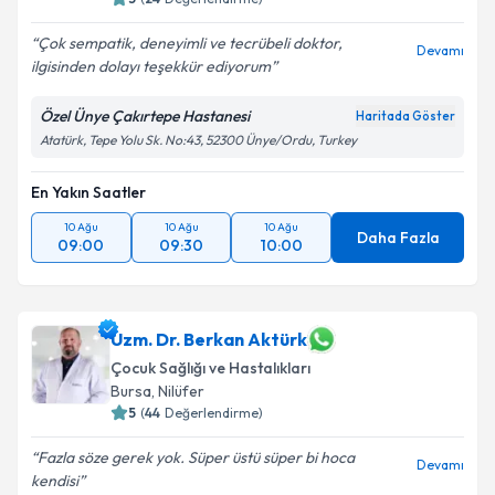
Çok sempatik, deneyimli ve tecrübeli doktor,
Devamı
ilgisinden dolayı teşekkür ediyorum
Özel Ünye Çakırtepe Hastanesi
Haritada Göster
Atatürk, Tepe Yolu Sk. No:43, 52300 Ünye/Ordu, Turkey
En Yakın Saatler
10 Ağu
10 Ağu
10 Ağu
Daha Fazla
09:00
09:30
10:00
Uzm. Dr. Berkan Aktürk
Çocuk Sağlığı ve Hastalıkları
Bursa
, Nilüfer
5
(
44
Değerlendirme)
Fazla söze gerek yok. Süper üstü süper bi hoca
Devamı
kendisi