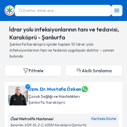
Doktor, klinik ara...
İdrar yolu infeksiyonlarının tanı ve tedavisi,
Karaköprü - Şanlıurfa
Şanlıurfa
Karaköprü
içinde toplam
10
İdrar yolu
infeksiyonlarının tanı ve tedavisi
uygulayan doktor - uzman
bulundu
Filtrele
Akıllı Sıralama
Uzm. Dr. Mustafa Özkan
Çocuk Sağlığı ve Hastalıkları
Şanlıurfa
, Karaköprü
Özel Metrolife Hastanesi
Haritada Göster
Şenevler, 6129. Sk. 2-C, 63320 Karaköprü/Şanlıurfa