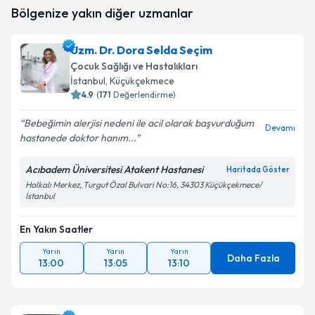
takvim hazırlandığında e-posta ile bilgilendireceğiz.
Bölgenize yakın diğer uzmanlar
E-posta Adresiniz
Uzm. Dr. Dora Selda Seçim
Çocuk Sağlığı ve Hastalıkları
İstanbul
, Küçükçekmece
4.9
(
171
Değerlendirme)
Kişisel verilerimin işlenmesine ilişkin
Aydınlatma
Metni
'ni okudum ve kişisel verilerimin belirtilen
Bebeğimin alerjisi nedeni ile acil olarak başvurduğum
kapsamda işlenmesini kabul ediyorum.
Devamı
hastanede doktor hanım...
Acıbadem Üniversitesi Atakent Hastanesi
Takvim Talebini Gönder
Haritada Göster
Halkalı Merkez, Turgut Özal Bulvari No:16, 34303 Küçükçekmece/
İstanbul
En Yakın Saatler
Yarın
Yarın
Yarın
Daha Fazla
13:00
13:05
13:10