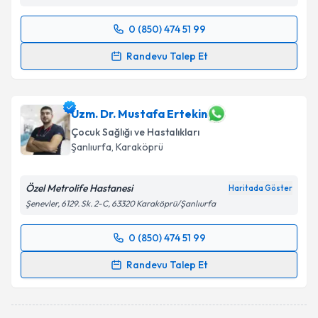
0 (850) 474 51 99
Randevu Takvimi Talebi
Randevu Talep Et
Uzm. Dr. Mustafa Özkan
için randevu takvimi talebi
oluşturun. Size bu uzmandan randevu almanız için bir
takvim hazırlandığında e-posta ile bilgilendireceğiz.
Uzm. Dr. Mustafa Ertekin
Çocuk Sağlığı ve Hastalıkları
E-posta Adresiniz
Şanlıurfa
, Karaköprü
Özel Metrolife Hastanesi
Haritada Göster
Şenevler, 6129. Sk. 2-C, 63320 Karaköprü/Şanlıurfa
Kişisel verilerimin işlenmesine ilişkin
Aydınlatma
Metni
'ni okudum ve kişisel verilerimin belirtilen
0 (850) 474 51 99
kapsamda işlenmesini kabul ediyorum.
Randevu Takvimi Talebi
Randevu Talep Et
Takvim Talebini Gönder
Uzm. Dr. Mustafa Ertekin
için randevu takvimi talebi
oluşturun. Size bu uzmandan randevu almanız için bir