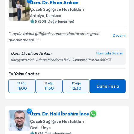
Uzm. Dr. Elvan Arıkan
Çocuk Sağlığı ve Hastalıkları
Antalya
, Kumluca
5
(
508
Değerlendirme)
. aydır takipli gittiğimiz canımız doktorumuz️ gece
Devamı
gündüz mesaj...
Uzm. Dr. Elvan Arıkan
Haritada Göster
Karşıyaka Mah. Adnan Menderes Bulv. Osmanlı Sitesi No:56D/15
En Yakın Saatler
17 Ağu
17 Ağu
17 Ağu
Daha Fazla
11:00
11:30
12:30
Uzm. Dr. Halil İbrahim İnce
Çocuk Sağlığı ve Hastalıkları
Ordu
, Ünye
5
(
24
Değerlendirme)