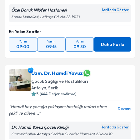
Özel Doruk Nilüfer Hastanesi
Haritada Göster
Konak Mahallesi, Lefkoşe Cd. No:22, 16110
En Yakın Saatler
Yarın
Yarın
Yarın
Daha Fazla
09:00
09:15
09:30
Uzm. Dr. Hamdi Yavuz
Çocuk Sağlığı ve Hastalıkları
Antalya
, Serik
5
(
444
Değerlendirme)
Hamdi bey çocuğa yaklaşımı hastalığı tedavi etme
Devamı
şekli ve aileye...
Dr. Hamdi Yavuz Çocuk Kliniği
Haritada Göster
Orta Mahallesi Antalya Caddesi Gürevler Plaza Kat:2 Daire:10