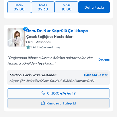
10 Ağu
10 Ağu
10 Ağu
Daha Fazla
09:00
09:30
10:00
Uzm. Dr. Nur Köprülü Çelikkaya
Çocuk Sağlığı ve Hastalıkları
Ordu
, Altınordu
5
(
6
Değerlendirme)
Doğumdan itibaren kızımız Ada’nın doktoru olan Nur
Devamı
Hanım’a gönülden teşekkür...
Medical Park Ordu Hastanesi
Haritada Göster
Akyazı, Şht. Ali Gaffar Okkan Cd. No:9, 52200 Altınordu/Ordu
0 (850) 474 46 19
Randevu Takvimi Talebi
Randevu Talep Et
Uzm. Dr. Nur Köprülü Çelikkaya
için randevu