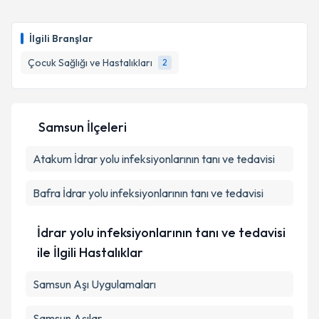
takvimi talebi oluşturun. Size bu uzmandan randevu
almanız için bir takvim hazırlandığında e-posta ile
bilgilendireceğiz.
İlgili Branşlar
E-posta Adresiniz
Çocuk Sağlığı ve Hastalıkları
2
Samsun İlçeleri
Kişisel verilerimin işlenmesine ilişkin
Aydınlatma
Metni
'ni okudum ve kişisel verilerimin belirtilen
Atakum
İdrar yolu infeksiyonlarının tanı ve tedavisi
kapsamda işlenmesini kabul ediyorum.
Bafra
İdrar yolu infeksiyonlarının tanı ve tedavisi
Takvim Talebini Gönder
İdrar yolu infeksiyonlarının tanı ve tedavisi
ile İlgili Hastalıklar
Samsun Aşı Uygulamaları
Samsun Aşılar