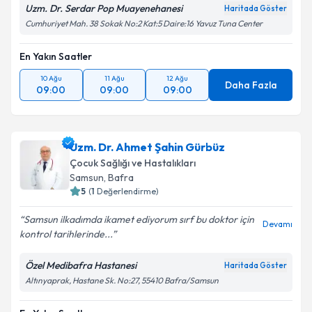
Uzm. Dr. Serdar Pop Muayenehanesi
Haritada Göster
Cumhuriyet Mah. 38 Sokak No:2 Kat:5 Daire:16 Yavuz Tuna Center
En Yakın Saatler
10 Ağu
11 Ağu
12 Ağu
Daha Fazla
09:00
09:00
09:00
Uzm. Dr. Ahmet Şahin Gürbüz
Çocuk Sağlığı ve Hastalıkları
Samsun
, Bafra
5
(
1
Değerlendirme)
Samsun ilkadımda ikamet ediyorum sırf bu doktor için
Devamı
kontrol tarihlerinde...
Özel Medibafra Hastanesi
Haritada Göster
Altınyaprak, Hastane Sk. No:27, 55410 Bafra/Samsun