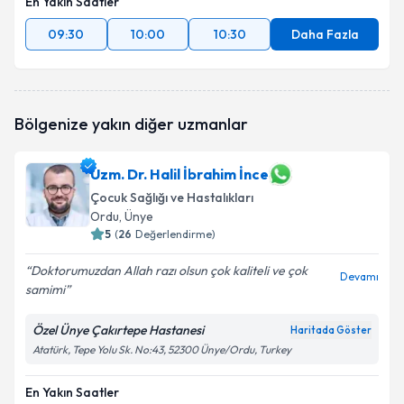
En Yakın Saatler
09:30
10:00
10:30
Daha Fazla
Bölgenize yakın diğer uzmanlar
Uzm. Dr. Halil İbrahim İnce
Çocuk Sağlığı ve Hastalıkları
Ordu
, Ünye
5
(
26
Değerlendirme)
Doktorumuzdan Allah razı olsun çok kaliteli ve çok
Devamı
samimi
Özel Ünye Çakırtepe Hastanesi
Haritada Göster
Atatürk, Tepe Yolu Sk. No:43, 52300 Ünye/Ordu, Turkey
En Yakın Saatler