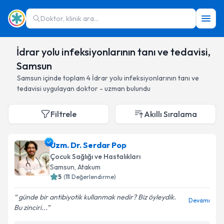
Doktor, klinik ara...
İdrar yolu infeksiyonlarının tanı ve tedavisi,
Samsun
Samsun
içinde toplam
4
İdrar yolu infeksiyonlarının tanı ve
tedavisi
uygulayan doktor - uzman bulundu
Filtrele
Akıllı Sıralama
Uzm. Dr. Serdar Pop
Çocuk Sağlığı ve Hastalıkları
Samsun
, Atakum
5
(
11
Değerlendirme)
günde bir antibiyotik kullanmak nedir? Biz öyleydik.
Devamı
Bu zinciri...