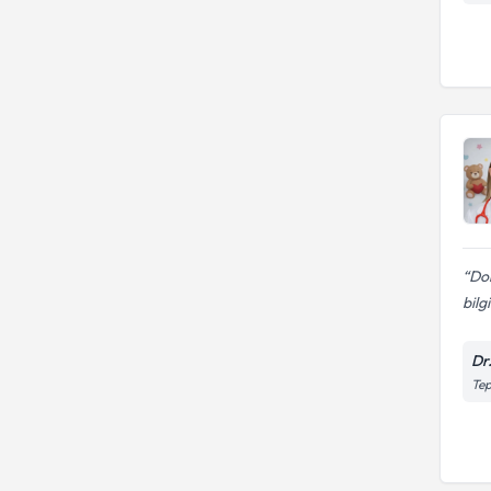
Dok
bilg
Dr
Tep