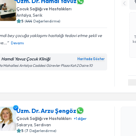
Uzm. Dr. Hamdi Yavuz
Çocuk Sağlığı ve Hastalıkları
Antalya
,
Serik
5
(
444
Değerlendirme)
di bey çocuğa yaklaşımı hastalığı tedavi etme şekli ve
ka
ye...
Devamı
. Hamdi Yavuz Çocuk Kliniği
Haritada Göster
a Mahallesi Antalya Caddesi Gürevler Plaza Kat:2 Daire:10
Randevu T
Uzm. Dr. 
Uzm. Dr. Arzu Şengöz
Size bu uzm
Çocuk Sağlığı ve Hastalıkları
+
1
diğer
hazırlandığ
Sakarya
,
Serdivan
5
(
7
Değerlendirme)
E-posta Ad