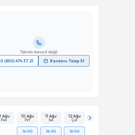
Gamze Turgut Bağdaçiçek
için randevu takvimi
turun. Size bu uzmandan randevu almanız için bir
rlandığında e-posta ile bilgilendireceğiz.
resiniz
Takvim mevcut değil.
0 (850) 474 37 21
Randevu Talep Et
 verilerimin işlenmesine ilişkin
Aydınlatma Metni
'ni
 ve kişisel verilerimin belirtilen kapsamda
esini kabul ediyorum.
Takvim Talebini Gönder
9 Ağu
10 Ağu
11 Ağu
12 Ağu
Paz
Pzt
Sal
Çar
16:00
16:00
16:00