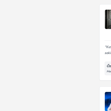
Kız
saki
Öz
Meh