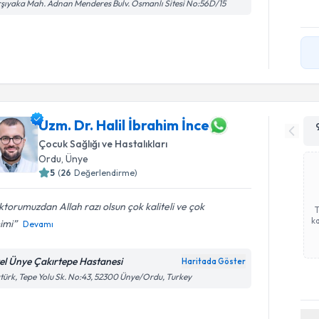
şıyaka Mah. Adnan Menderes Bulv. Osmanlı Sitesi No:56D/15
Uzm. Dr. Halil İbrahim İnce
Çocuk Sağlığı ve Hastalıkları
Ordu
,
Ünye
5
(
26
Değerlendirme)
torumuzdan Allah razı olsun çok kaliteli ve çok
ka
imi
Devamı
el Ünye Çakırtepe Hastanesi
Haritada Göster
türk, Tepe Yolu Sk. No:43, 52300 Ünye/Ordu, Turkey