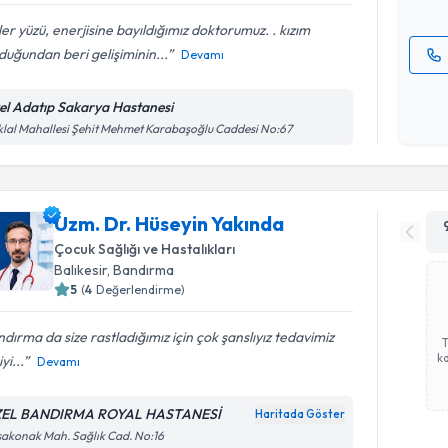
er yüzü, enerjisine bayıldığımız doktorumuz. . kızım
uğundan beri gelişiminin...
Devamı
Kişisel
okudum
el Adatıp Sakarya Hastanesi
işlenm
iklal Mahallesi Şehit Mehmet Karabaşoğlu Caddesi No:67
Uzm. Dr. Hüseyin Yakında
Çocuk Sağlığı ve Hastalıkları
Balıkesir
,
Bandırma
5
(
4
Değerlendirme)
dırma da size rastladığımız için çok şanslıyız tedavimiz
ka
yi...
Devamı
EL BANDIRMA ROYAL HASTANESİ
Haritada Göster
akonak Mah. Sağlık Cad. No:16