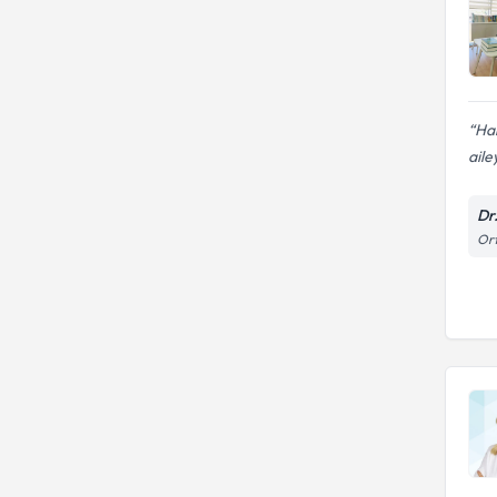
Ham
aile
Dr
Ort