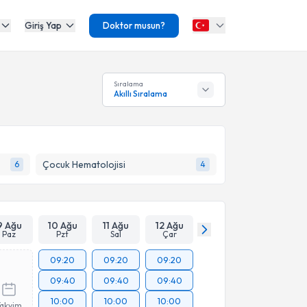
Giriş Yap
Doktor musun?
Sıralama
Akıllı Sıralama
Çocuk Hematolojisi
6
4
9 Ağu
10 Ağu
11 Ağu
12 Ağu
Paz
Pzt
Sal
Çar
09:20
09:20
09:20
09:40
09:40
09:40
10:00
10:00
10:00
Takvim