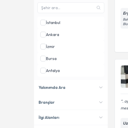
Er
Bah
İstanbul
Blo
Ankara
İzmir
Bursa
Antalya
Kayseri
Yakınımda Ara
Mersin
. a
Branşlar
Konumuma yakın uzmanları
mesa
göster
İlgi Alanları
Uz