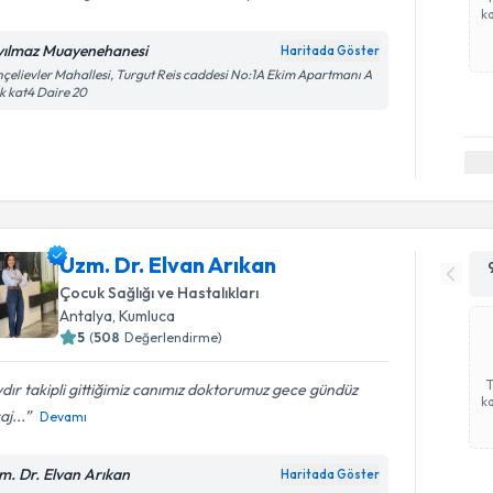
ka
yılmaz Muayenehanesi
Haritada Göster
çelievler Mahallesi, Turgut Reis caddesi No:1A Ekim Apartmanı A
k kat4 Daire 20
Uzm. Dr. Elvan Arıkan
Çocuk Sağlığı ve Hastalıkları
Antalya
,
Kumluca
5
(
508
Değerlendirme)
ydır takipli gittiğimiz canımız doktorumuz️ gece gündüz
ka
j...
Devamı
m. Dr. Elvan Arıkan
Haritada Göster