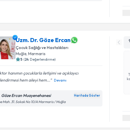
Uzm. Dr. Göze Ercan
Çocuk Sağlığı ve Hastalıkları
Muğla
,
Marmaris
5
(
24
Değerlendirme)
tor hanımın çocuklarla iletişimi ve açıklayıcı
ka
ilendirmesi hem aileyi hem...
Devamı
. Göze Ercan Muayenehanesi
Haritada Göster
e Mah. 31. Sokak No 10/A Marmaris / Muğla
Randevu T