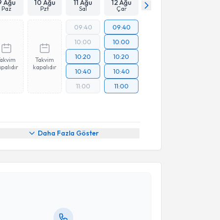
9 Ağu
10 Ağu
11 Ağu
12 Ağu
Paz
Pzt
Sal
Çar
09:40
09:40
10:00
10:00
10:20
10:20
Takvim
Takvim
palıdır
kapalıdır
10:40
10:40
11:00
11:00
Daha Fazla Göster
akvimi Talebi
Arzu Şengöz
için randevu takvimi talebi oluşturun.
andan randevu almanız için bir takvim
ında e-posta ile bilgilendireceğiz.
resiniz