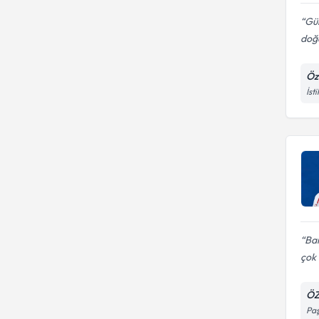
Gül
doğd
Öz
İst
Ban
çok i
ÖZ
Paş