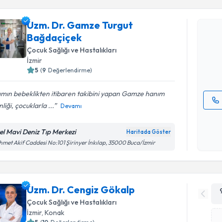
Uzm. Dr. Gamze Turgut
Uzm. Dr. 
Bağdaçiçek
talebi oluş
takvim hazı
Çocuk Sağlığı ve Hastalıkları
İzmir
E-posta Ad
5
(
9
Değerlendirme)
ımın bebeklikten itibaren takibini yapan Gamze hanım
nliği, çocuklarla ...
Devamı
Kişisel
okudum
el Mavi Deniz Tıp Merkezi
Haritada Göster
işlenm
met Akif Caddesi No:101 Şirinyer İnkılap, 35000 Buca/İzmir
Uzm. Dr. Cengiz Gökalp
Çocuk Sağlığı ve Hastalıkları
İzmir
,
Konak