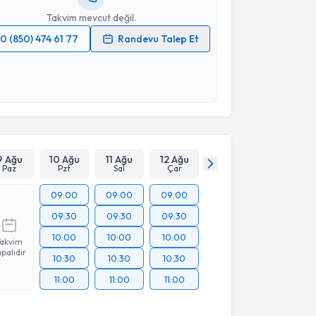
Takvim mevcut değil.
0 (850) 474 61 77
Randevu Talep Et
 verilerimin işlenmesine ilişkin
Aydınlatma Metni
'ni
 ve kişisel verilerimin belirtilen kapsamda
esini kabul ediyorum.
Takvim Talebini Gönder
9 Ağu
10 Ağu
11 Ağu
12 Ağu
Paz
Pzt
Sal
Çar
09:00
09:00
09:00
09:30
09:30
09:30
10:00
10:00
10:00
Takvim
palıdır
10:30
10:30
10:30
11:00
11:00
11:00