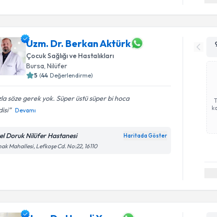
Uzm. Dr. Berkan Aktürk
Çocuk Sağlığı ve Hastalıkları
Bursa
,
Nilüfer
5
(
44
Değerlendirme)
la söze gerek yok. Süper üstü süper bi hoca
ka
isi
Devamı
el Doruk Nilüfer Hastanesi
Haritada Göster
ak Mahallesi, Lefkoşe Cd. No:22, 16110