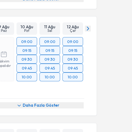
9 Ağu
10 Ağu
11 Ağu
12 Ağu
Paz
Pzt
Sal
Çar
09:00
09:00
09:00
09:15
09:15
09:15
09:30
09:30
09:30
Takvim
palıdır
09:45
09:45
09:45
10:00
10:00
10:00
Daha Fazla Göster