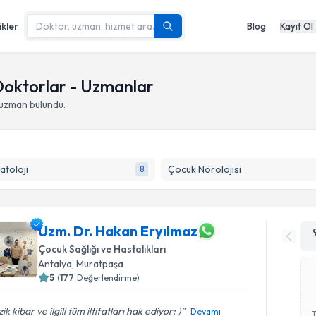
ikler
Blog
Kayıt Ol
Doktorlar - Uzmanlar
 uzman bulundu.
toloji
Çocuk Nörolojisi
8
Uzm. Dr. Hakan Eryılmaz
Çocuk Sağlığı ve Hastalıkları
Antalya
,
Muratpaşa
5
(
177
Değerlendirme)
ik kibar ve ilgili tüm iltifatları hak ediyor: )
Devamı