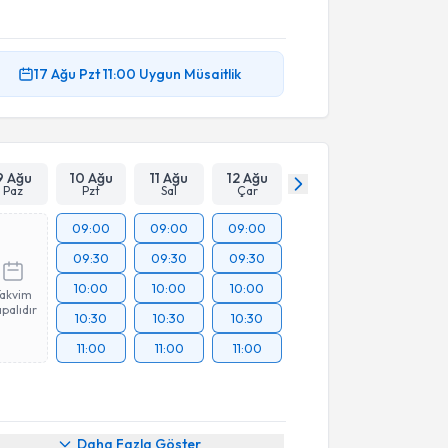
17 Ağu
Pzt
11:00
Uygun Müsaitlik
9 Ağu
10 Ağu
11 Ağu
12 Ağu
Paz
Pzt
Sal
Çar
09:00
09:00
09:00
09:30
09:30
09:30
10:00
10:00
10:00
Takvim
palıdır
10:30
10:30
10:30
11:00
11:00
11:00
Daha Fazla Göster