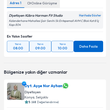
Adres
1
Online Görüşme
Diyetisyen Kübra Harman Fit Studio
Haritada Göster
Kalenderhane Mahallesi Şair Senihi Sk Entepemall AVM C Blok Kat:8 İç
Kapı 804
En Yakın Saatler
Yarın
Yarın
Yarın
Daha Fazla
08:00
09:00
10:00
Bölgenize yakın diğer uzmanlar
Dyt. Ayşe Nur Ayhan
Diyetisyen
Konya
, Selçuklu
5
(
68
Değerlendirme)