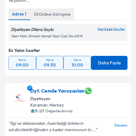
ve pozitif...
Adres
1
Online Görüşme
Diyetisyen Dilara Soylu
Haritada Göster
Yazır Mah. Elmalılı Hamdi Yazır Cad. No:69/A
En Yakın Saatler
Yarın
Yarın
Yarın
Daha Fazla
09:00
09:30
10:00
Dyt. Cemile Yavuzaslan
Diyetisyen
Karaman
, Merkez
5
(
27
Değerlendirme)
İlgi ve alakasından, hazırladığı listelerin
Devamı
sürdürülebilirliğinden o kadar memnunum ki....