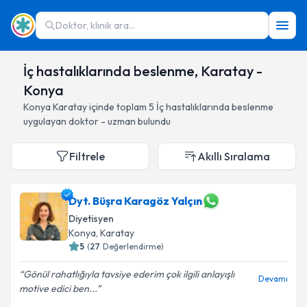
Doktor, klinik ara...
İç hastalıklarında beslenme, Karatay -
Konya
Konya
Karatay
içinde toplam
5
İç hastalıklarında beslenme
uygulayan doktor - uzman bulundu
Filtrele
Akıllı Sıralama
Dyt. Büşra Karagöz Yalçın
Diyetisyen
Konya
, Karatay
5
(
27
Değerlendirme)
Gönül rahatlığıyla tavsiye ederim çok ilgili anlayışlı
Devamı
motive edici ben...