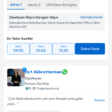
Adres
1
Adres
2
Online Görüşme
Diyetisyen Büşra Karagöz Yalçın
Haritada Göster
Kalenderhane Mahallesi Şair Senihi Sokak Enntepe Mall Office C Blok
Kat:3 No:305
En Yakın Saatler
Yarın
Yarın
Yarın
Daha Fazla
09:30
10:00
10:30
Dyt. Kübra Harman
Diyetisyen
Konya
, Karatay
5
(
10
Değerlendirme)
Çok fazla deneyimim yok yeni tanıştık ama güler
Devamı
yüzü...