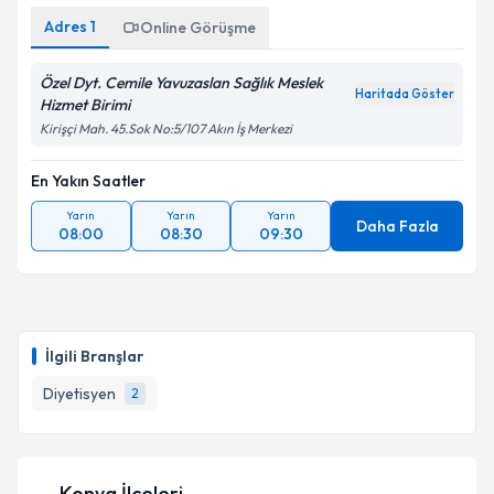
Adres
1
Online Görüşme
Özel Dyt. Cemile Yavuzaslan Sağlık Meslek
Haritada Göster
Hizmet Birimi
Kirişçi Mah. 45.Sok No:5/107 Akın İş Merkezi
En Yakın Saatler
Yarın
Yarın
Yarın
Daha Fazla
08:00
08:30
09:30
İlgili Branşlar
Diyetisyen
2
Konya İlçeleri