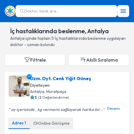
Doktor, klinik ara...
İç hastalıklarında beslenme, Antalya
Antalya
içinde toplam
5
İç hastalıklarında beslenme
uygulayan
doktor - uzman bulundu
Filtrele
Akıllı Sıralama
Uzm. Dyt. Cenk Yiğit Güneş
Diyetisyen
Antalya
, Muratpaşa
5
(
2
Değerlendirme)
Devamı
ay içerisinde , kg vermemi sağlayarak harika bir...
Adres
1
Online Görüşme