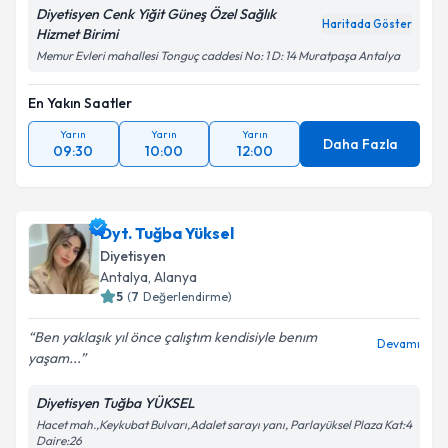
Diyetisyen Cenk Yiğit Güneş Özel Sağlık
Haritada Göster
Hizmet Birimi
Memur Evleri mahallesi Tonguç caddesi No: 1 D: 14 Muratpaşa Antalya
En Yakın Saatler
Yarın
Yarın
Yarın
Daha Fazla
09:30
10:00
12:00
Dyt. Tuğba Yüksel
Diyetisyen
Antalya
, Alanya
5
(
7
Değerlendirme)
Ben yaklaşık yıl önce çalıştım kendisiyle benım
Devamı
yaşam...
Diyetisyen Tuğba YÜKSEL
Hacet mah.,Keykubat Bulvarı,Adalet sarayı yanı, Parlayüksel Plaza Kat:4
Daire:26