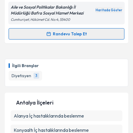
Metni
'ni okudum ve kişisel verilerimin belirtilen
kapsamda işlenmesini kabul ediyorum.
Aile ve Sosyal Politikalar Bakanlığı İl
Haritada Göster
Müdürlüğü Bafra Sosyal Hizmet Merkezi
Cumhuriyet, Hükümet Cd. No:4, 55400
Takvim Talebini Gönder
Randevu Talep Et
Randevu Takvimi Talebi
Dyt. Zübeyde Semiz
için randevu takvimi talebi
oluşturun. Size bu uzmandan randevu almanız için bir
İlgili Branşlar
takvim hazırlandığında e-posta ile bilgilendireceğiz.
Diyetisyen
3
E-posta Adresiniz
Antalya İlçeleri
Kişisel verilerimin işlenmesine ilişkin
Aydınlatma
Alanya
Metni
İç hastalıklarında beslenme
'ni okudum ve kişisel verilerimin belirtilen
kapsamda işlenmesini kabul ediyorum.
Konyaaltı
İç hastalıklarında beslenme