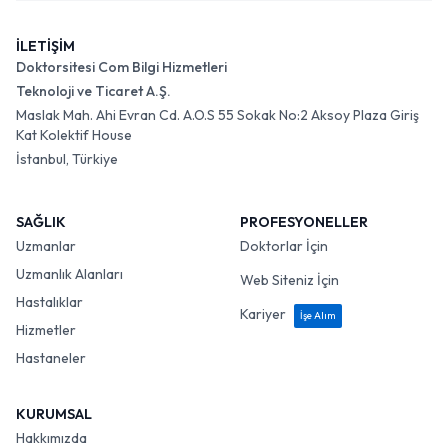
İLETİŞİM
Doktorsitesi Com Bilgi Hizmetleri
Teknoloji ve Ticaret A.Ş.
Maslak Mah. Ahi Evran Cd. A.O.S 55 Sokak No:2 Aksoy Plaza Giriş
Kat Kolektif House
İstanbul, Türkiye
SAĞLIK
PROFESYONELLER
Uzmanlar
Doktorlar İçin
Uzmanlık Alanları
Web Siteniz İçin
Hastalıklar
Kariyer
İşe Alım
Hizmetler
Hastaneler
KURUMSAL
Hakkımızda