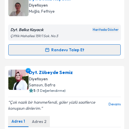
E-posta Adresiniz
Diyetisyen
Muğla
, Fethiye
Dyt. Belkız Kayacık
Kişisel verilerimin işlenmesine ilişkin
Aydınlatma
Haritada Göster
Metni
'ni okudum ve kişisel verilerimin belirtilen
Çiftlik Mahallesi 159/1 Sok. No:3
kapsamda işlenmesini kabul ediyorum.
Randevu Talep Et
Randevu Takvimi Talebi
Takvim Talebini Gönder
Dyt. Belkız Kayacık
için randevu takvimi talebi
Dyt. Zübeyde Semiz
oluşturun. Size bu uzmandan randevu almanız için bir
Diyetisyen
takvim hazırlandığında e-posta ile bilgilendireceğiz.
Samsun
, Bafra
5
(
1
Değerlendirme)
E-posta Adresiniz
Çok nazik bir hanımefendi, güler yüzlü saatlerce
Devamı
konuşsun dinlerim.
Adres
1
Adres
2
Kişisel verilerimin işlenmesine ilişkin
Aydınlatma