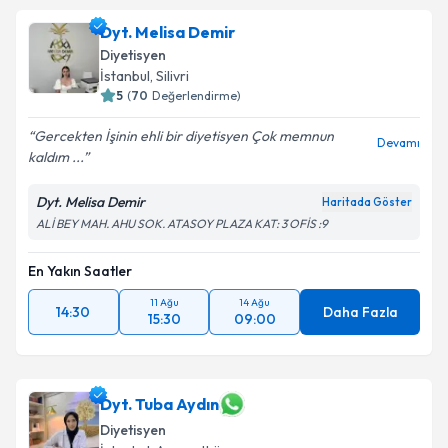
Dyt. Melisa Demir
Diyetisyen
İstanbul
, Silivri
5
(
70
Değerlendirme)
Gercekten İşinin ehli bir diyetisyen Çok memnun
Devamı
kaldım ...
Dyt. Melisa Demir
Haritada Göster
ALİ BEY MAH. AHU SOK. ATASOY PLAZA KAT: 3 OFİS :9
En Yakın Saatler
11 Ağu
14 Ağu
14:30
Daha Fazla
15:30
09:00
Dyt. Tuba Aydın
Diyetisyen