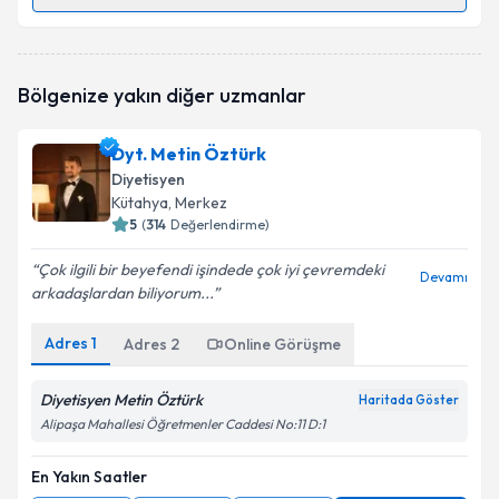
Randevu Takvimi Talebi
Dyt. Nida Ötekan
için randevu takvimi talebi
Bölgenize yakın diğer uzmanlar
oluşturun. Size bu uzmandan randevu almanız için bir
takvim hazırlandığında e-posta ile bilgilendireceğiz.
Dyt. Metin Öztürk
E-posta Adresiniz
Diyetisyen
Kütahya
, Merkez
5
(
314
Değerlendirme)
Çok ilgili bir beyefendi işindede çok iyi çevremdeki
Kişisel verilerimin işlenmesine ilişkin
Aydınlatma
Devamı
arkadaşlardan biliyorum...
Metni
'ni okudum ve kişisel verilerimin belirtilen
kapsamda işlenmesini kabul ediyorum.
Adres
1
Adres
2
Online Görüşme
Takvim Talebini Gönder
Diyetisyen Metin Öztürk
Haritada Göster
Alipaşa Mahallesi Öğretmenler Caddesi No:11 D:1
En Yakın Saatler