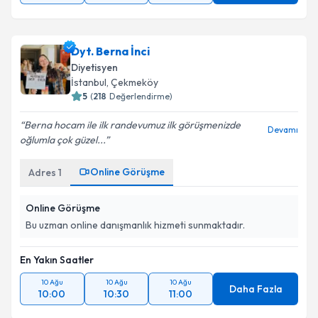
Dyt. Berna İnci
Diyetisyen
İstanbul
, Çekmeköy
5
(
218
Değerlendirme)
Berna hocam ile ilk randevumuz ilk görüşmenizde
Devamı
oğlumla çok güzel...
Online Görüşme
Adres
1
Online Görüşme
Bu uzman online danışmanlık hizmeti sunmaktadır.
En Yakın Saatler
10 Ağu
10 Ağu
10 Ağu
Daha Fazla
10:00
10:30
11:00