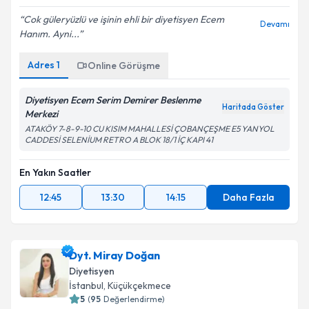
Cok güleryüzlü ve işinin ehli bir diyetisyen Ecem
Devamı
Hanım. Ayni...
Kişisel verilerimin işlenmesine ilişkin
Aydınlatma
Metni
'ni okudum ve kişisel verilerimin belirtilen
Adres
1
Online Görüşme
kapsamda işlenmesini kabul ediyorum.
Diyetisyen Ecem Serim Demirer Beslenme
Haritada Göster
Takvim Talebini Gönder
Merkezi
ATAKÖY 7-8-9-10 CU KISIM MAHALLESİ ÇOBANÇEŞME E5 YANYOL
CADDESİ SELENİUM RETRO A BLOK 18/1 İÇ KAPI 41
En Yakın Saatler
12:45
13:30
14:15
Daha Fazla
Dyt. Miray Doğan
Diyetisyen
İstanbul
, Küçükçekmece
5
(
95
Değerlendirme)