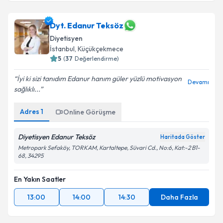
Dyt. Edanur Teksöz
Diyetisyen
İstanbul
, Küçükçekmece
5
(
37
Değerlendirme)
İyi ki sizi tanıdım Edanur hanım güler yüzlü motivasyon
Devamı
sağlıklı...
Adres
1
Online Görüşme
Diyetisyen Edanur Teksöz
Haritada Göster
Metropark Sefaköy, TORKAM, Kartaltepe, Süvari Cd., No:6, Kat:-2 B1-
68, 34295
En Yakın Saatler
13:00
14:00
14:30
Daha Fazla