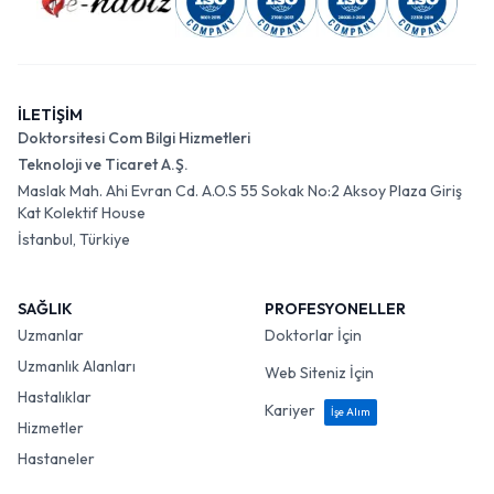
İLETİŞİM
Doktorsitesi Com Bilgi Hizmetleri
Teknoloji ve Ticaret A.Ş.
Maslak Mah. Ahi Evran Cd. A.O.S 55 Sokak No:2 Aksoy Plaza Giriş
Kat Kolektif House
İstanbul, Türkiye
SAĞLIK
PROFESYONELLER
Uzmanlar
Doktorlar İçin
Uzmanlık Alanları
Web Siteniz İçin
Hastalıklar
Kariyer
İşe Alım
Hizmetler
Hastaneler