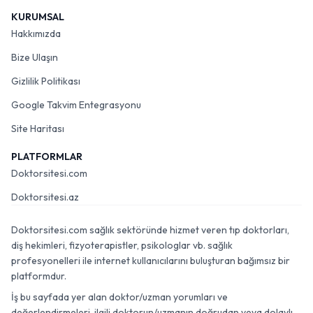
KURUMSAL
Hakkımızda
Bize Ulaşın
Gizlilik Politikası
Google Takvim Entegrasyonu
Site Haritası
PLATFORMLAR
Doktorsitesi.com
Doktorsitesi.az
Doktorsitesi.com sağlık sektöründe hizmet veren tıp doktorları,
diş hekimleri, fizyoterapistler, psikologlar vb. sağlık
profesyonelleri ile internet kullanıcılarını buluşturan bağımsız bir
platformdur.
İş bu sayfada yer alan doktor/uzman yorumları ve
değerlendirmeleri, ilgili doktorun/uzmanın doğrudan veya dolaylı