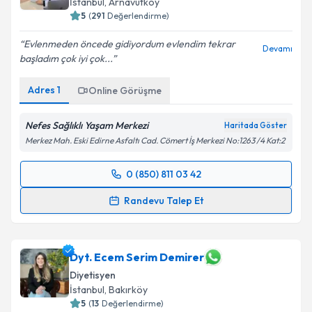
İstanbul
, Arnavutköy
5
(
291
Değerlendirme)
Evlenmeden öncede gidiyordum evlendim tekrar
Devamı
başladım çok iyi çok...
Adres
1
Online Görüşme
Nefes Sağlıklı Yaşam Merkezi
Haritada Göster
Merkez Mah. Eski Edirne Asfaltı Cad. Cömert İş Merkezi No:1263 /4 Kat:2
0 (850) 811 03 42
Randevu Takvimi Talebi
Randevu Talep Et
Dyt. Tuba Aydın
için randevu takvimi talebi oluşturun.
Size bu uzmandan randevu almanız için bir takvim
hazırlandığında e-posta ile bilgilendireceğiz.
Dyt. Ecem Serim Demirer
Diyetisyen
E-posta Adresiniz
İstanbul
, Bakırköy
5
(
13
Değerlendirme)