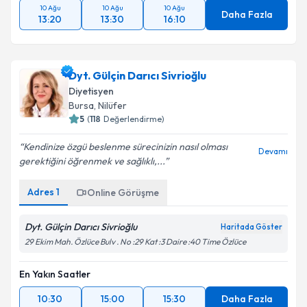
10 Ağu
10 Ağu
10 Ağu
Daha Fazla
13:20
13:30
16:10
Dyt. Gülçin Darıcı Sivrioğlu
Diyetisyen
Bursa
, Nilüfer
5
(
118
Değerlendirme)
Kendinize özgü beslenme sürecinizin nasıl olması
Devamı
gerektiğini öğrenmek ve sağlıklı,...
Adres
1
Online Görüşme
Dyt. Gülçin Darıcı Sivrioğlu
Haritada Göster
29 Ekim Mah. Özlüce Bulv . No :29 Kat :3 Daire :40 Time Özlüce
En Yakın Saatler
10:30
15:00
15:30
Daha Fazla