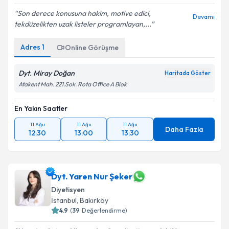
Son derece konusuna hakim, motive edici,
Devamı
tekdüzelikten uzak listeler programlayan,...
Adres
1
Online Görüşme
Dyt. Miray Doğan
Haritada Göster
Atakent Mah. 221.Sok. Rota Office A Blok
En Yakın Saatler
11 Ağu
11 Ağu
11 Ağu
Daha Fazla
12:30
13:00
13:30
Dyt. Yaren Nur Şeker
Diyetisyen
İstanbul
, Bakırköy
4.9
(
39
Değerlendirme)