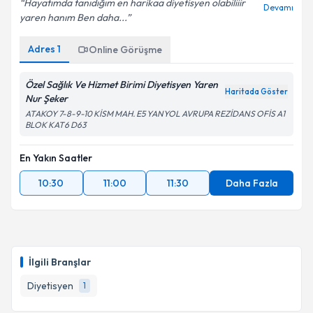
Hayatımda tanıdığım en harikaa diyetisyen olabiliiir
Devamı
yaren hanım Ben daha...
Adres
1
Online Görüşme
Özel Sağlık Ve Hizmet Birimi Diyetisyen Yaren
Haritada Göster
Nur Şeker
ATAKOY 7-8-9-10 KİSM MAH. E5 YANYOL AVRUPA REZİDANS OFİS A1
BLOK KAT6 D63
En Yakın Saatler
10:30
11:00
11:30
Daha Fazla
İlgili Branşlar
Diyetisyen
1