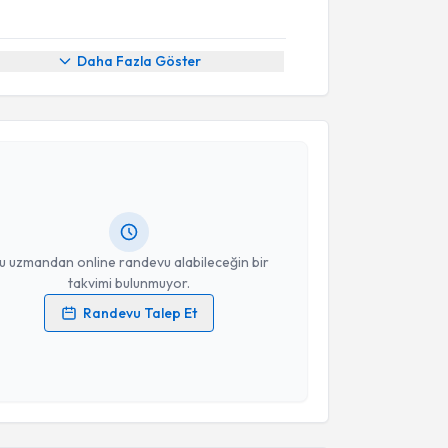
Daha Fazla Göster
akvimi Talebi
be Özkaplan
için randevu takvimi talebi oluşturun.
andan randevu almanız için bir takvim
ında e-posta ile bilgilendireceğiz.
resiniz
u uzmandan online randevu alabileceğin bir
takvimi bulunmuyor.
Randevu Talep Et
 verilerimin işlenmesine ilişkin
Aydınlatma Metni
'ni
 ve kişisel verilerimin belirtilen kapsamda
esini kabul ediyorum.
akvimi Talebi
Takvim Talebini Gönder