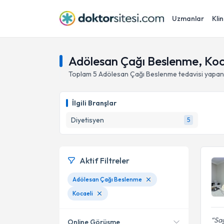
Uzmanlar
Klin
Adölesan Çağı Beslenme, Koc
Toplam
5
Adölesan Çağı Beslenme
tedavisi yapa
İlgili Branşlar
Diyetisyen
5
Aktif Filtreler
Adölesan Çağı Beslenme
Kocaeli
Sağ
Online Görüşme