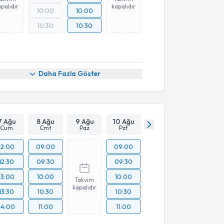
palıdır
kapalıdır
10:00
10:00
10:30
10:30
Daha Fazla Göster
7 Ağu
8 Ağu
9 Ağu
10 Ağu
Cum
Cmt
Paz
Pzt
12:00
09:00
09:00
12:30
09:30
09:30
13:00
10:00
10:00
Takvim
kapalıdır
13:30
10:30
10:30
14:00
11:00
11:00