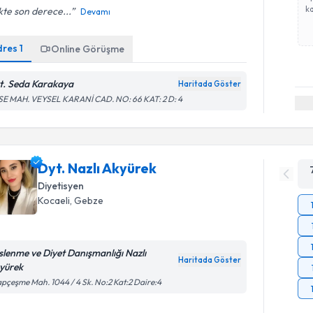
ka
ikte son derece...
Devamı
dres
1
Online Görüşme
t. Seda Karakaya
Haritada Göster
SE MAH. VEYSEL KARANİ CAD. NO: 66 KAT: 2 D: 4
Dyt. Nazlı Akyürek
Diyetisyen
Kocaeli
, Gebze
slenme ve Diyet Danışmanlığı Nazlı
Haritada Göster
yürek
pçeşme Mah. 1044 / 4 Sk. No:2 Kat:2 Daire:4