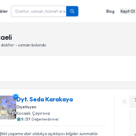
ikler
Blog
Kayıt Ol
aeli
n doktor - uzman bulundu
Dyt. Seda Karakaya
Diyetisyen
Kocaeli
, Çayırova
5
(
37
Değerlendirme)
lıklı yaşama dair oldukça açıklayıcı bilgiler sunmakla