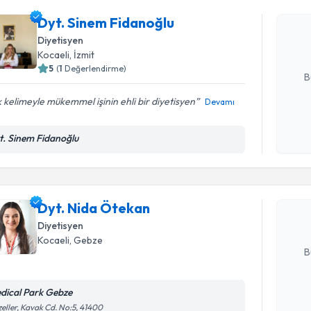
Dyt. Sine
Size bu uzm
Dyt. Sinem Fidanoğlu
hazırlandığ
Diyetisyen
Kocaeli
, İzmit
E-posta Ad
5
(
1
Değerlendirme)
B
 kelimeyle mükemmel işinin ehli bir diyetisyen
Devamı
Kişisel
Randevu T
t. Sinem Fidanoğlu
okudum
işlenm
Dyt. Nida
uzmandan ra
Dyt. Nida Ötekan
posta ile bi
Diyetisyen
E-posta Ad
Kocaeli
, Gebze
B
dical Park Gebze
Kişisel
eller, Kavak Cd. No:5, 41400