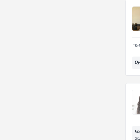
beslenme tedavileri
Aralıklı oruç diyeti
Tek
Dy
Me
Güz