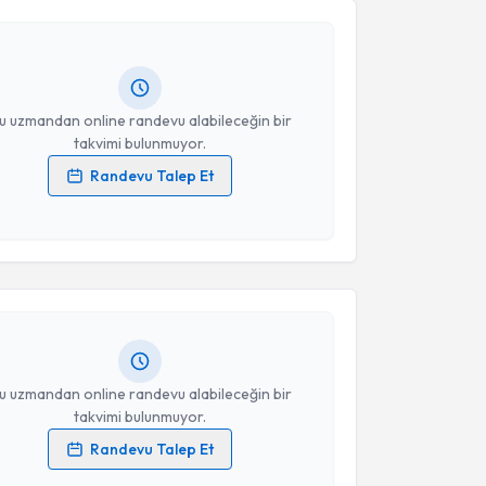
m Fidanoğlu
için randevu takvimi talebi oluşturun.
andan randevu almanız için bir takvim
ında e-posta ile bilgilendireceğiz.
resiniz
u uzmandan online randevu alabileceğin bir
takvimi bulunmuyor.
Randevu Talep Et
 verilerimin işlenmesine ilişkin
Aydınlatma Metni
'ni
akvimi Talebi
 ve kişisel verilerimin belirtilen kapsamda
esini kabul ediyorum.
 Ötekan
için randevu takvimi talebi oluşturun. Size bu
ndevu almanız için bir takvim hazırlandığında e-
Takvim Talebini Gönder
lgilendireceğiz.
resiniz
u uzmandan online randevu alabileceğin bir
takvimi bulunmuyor.
Randevu Talep Et
 verilerimin işlenmesine ilişkin
Aydınlatma Metni
'ni