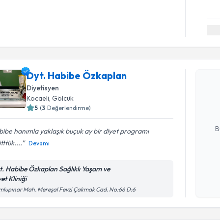
Randevu T
Dyt. Habibe Özkaplan
Dyt. Habi
Size bu uzm
Diyetisyen
hazırlandığ
Kocaeli
, Gölcük
5
(
3
Değerlendirme)
E-posta Ad
B
ibe hanımla yaklaşık buçuk ay bir diyet programı
tttük....
Devamı
Kişisel
t. Habibe Özkaplan Sağlıklı Yaşam ve
okudum
et Kliniği
işlenm
Randevu T
lupınar Mah. Mereşal Fevzi Çakmak Cad. No:66 D:6