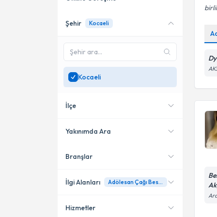
birl
Şehir
Kocaeli
Online danışmanlık sunan
A
uzmanları göster
Sadece
Kocaeli
bölgesinde
Dy
uzman ara
AK
Kocaeli
İlçe
Yakınımda Ara
Branşlar
Konumuma yakın uzmanları
Gebze
göster
Be
Çayırova
İlgi Alanları
Adölesan Çağı Beslenme
Ak
Ara
Gölcük
Hizmetler
Diyetisyen