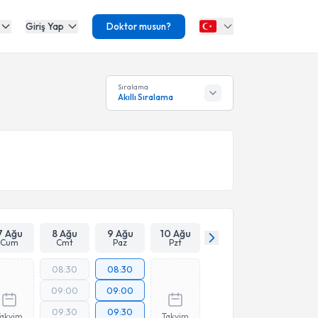
Giriş Yap
Doktor musun?
Sıralama
Akıllı Sıralama
7 Ağu
8 Ağu
9 Ağu
10 Ağu
Cum
Cmt
Paz
Pzt
08:30
08:30
09:00
09:00
09:30
09:30
Takvim
Takvim