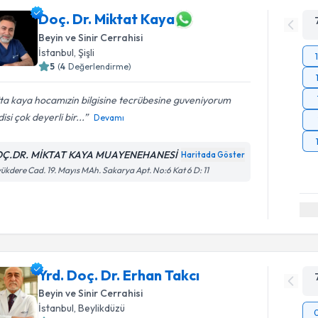
Doç. Dr. Miktat Kaya
Beyin ve Sinir Cerrahisi
İstanbul
, Şişli
5
(
4
Değerlendirme)
ta kaya hocamızin bilgisine tecrübesine guveniyorum
isi çok deyerli bir...
Devamı
Ç.DR. MİKTAT KAYA MUAYENEHANESİ
Haritada Göster
ükdere Cad. 19. Mayıs MAh. Sakarya Apt. No:6 Kat 6 D: 11
Yrd. Doç. Dr. Erhan Takcı
Beyin ve Sinir Cerrahisi
İstanbul
, Beylikdüzü