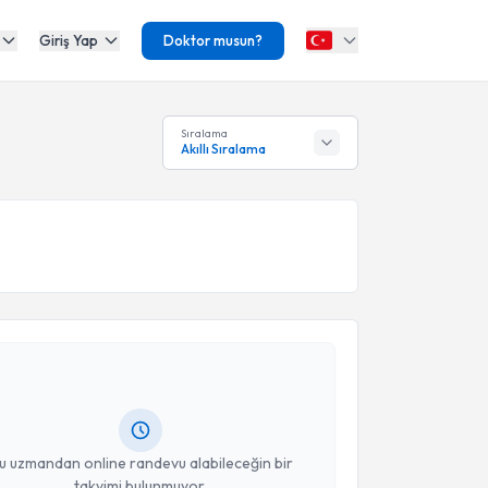
Giriş Yap
Doktor musun?
Sıralama
Akıllı Sıralama
akvimi Talebi
üseyin Demir
için randevu takvimi talebi oluşturun.
andan randevu almanız için bir takvim
ında e-posta ile bilgilendireceğiz.
resiniz
u uzmandan online randevu alabileceğin bir
takvimi bulunmuyor.