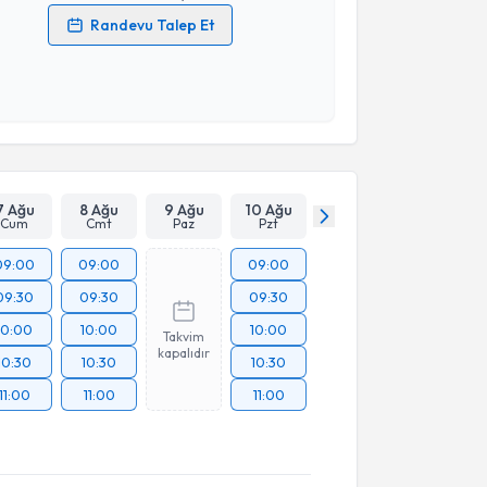
Randevu Talep Et
 verilerimin işlenmesine ilişkin
Aydınlatma Metni
'ni
 ve kişisel verilerimin belirtilen kapsamda
esini kabul ediyorum.
Takvim Talebini Gönder
7 Ağu
8 Ağu
9 Ağu
10 Ağu
Cum
Cmt
Paz
Pzt
09:00
09:00
09:00
09:30
09:30
09:30
10:00
10:00
10:00
Takvim
kapalıdır
10:30
10:30
10:30
11:00
11:00
11:00