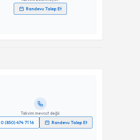
Randevu Talep Et
 verilerimin işlenmesine ilişkin
Aydınlatma Metni
'ni
 ve kişisel verilerimin belirtilen kapsamda
esini kabul ediyorum.
Takvim Talebini Gönder
akvimi Talebi
Peker
için randevu takvimi talebi oluşturun. Size bu
ndevu almanız için bir takvim hazırlandığında e-
lgilendireceğiz.
resiniz
Takvim mevcut değil.
0 (850) 474 71 16
Randevu Talep Et
 verilerimin işlenmesine ilişkin
Aydınlatma Metni
'ni
 ve kişisel verilerimin belirtilen kapsamda