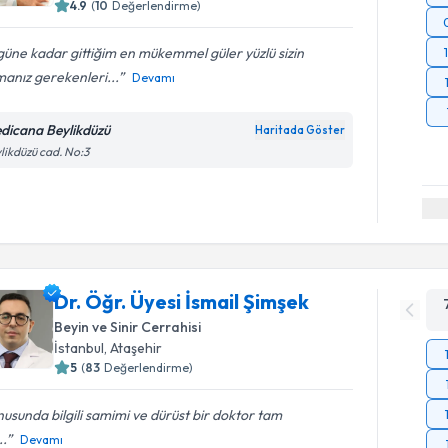
4.9
(
10
Değerlendirme)
üne kadar gittiğim en mükemmel güler yüzlü sizin
anız gerekenleri...
Devamı
dicana Beylikdüzü
Haritada Göster
likdüzü cad. No:3
Dr. Öğr. Üyesi İsmail Şimşek
Beyin ve Sinir Cerrahisi
İstanbul
, Ataşehir
5
(
83
Değerlendirme)
usunda bilgili samimi ve dürüst bir doktor tam
..
Devamı