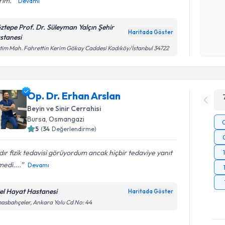
rim.
Devamı
Kişisel
ztepe Prof. Dr. Süleyman Yalçın Şehir
okudum
Haritada Göster
stanesi
işlenm
tim Mah. Fahrettin Kerim Gökay Caddesi Kadıköy/İstanbul 34722
Op. Dr. Erhan Arslan
Beyin ve Sinir Cerrahisi
Bursa
, Osmangazi
5
(
34
Değerlendirme)
ır fizik tedavisi görüyordum ancak hiçbir tedaviye yanıt
edi....
Devamı
el Hayat Hastanesi
Haritada Göster
asbahçeler, Ankara Yolu Cd No: 44