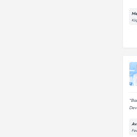
Me
Küç
Ba
Devl
Av
Fev