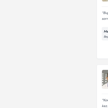
Bug
sorm
Me
Bey
Kon
kez.