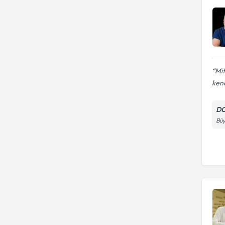
Mit
kend
DO
Büy