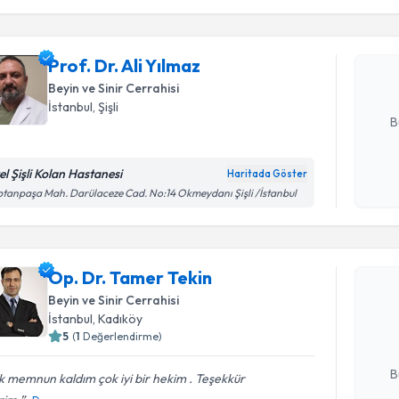
Prof. Dr. 
bu uzmandan
Prof. Dr. Ali Yılmaz
posta ile bi
Beyin ve Sinir Cerrahisi
E-posta Ad
İstanbul
, Şişli
B
el Şişli Kolan Hastanesi
Haritada Göster
Kişisel
tanpaşa Mah. Darülaceze Cad. No:14 Okmeydanı Şişli /İstanbul
okudum
Randevu T
işlenm
Op. Dr. Tamer Tekin
Op. Dr. T
bu uzmandan
Beyin ve Sinir Cerrahisi
posta ile bi
İstanbul
, Kadıköy
5
(
1
Değerlendirme)
E-posta Ad
B
 memnun kaldım çok iyi bir hekim . Teşekkür