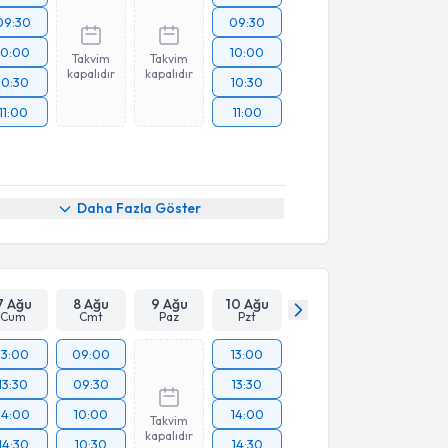
09:30
09:30
10:00
10:00
Takvim
Takvim
kapalıdır
kapalıdır
10:30
10:30
11:00
11:00
Daha Fazla Göster
7 Ağu
8 Ağu
9 Ağu
10 Ağu
Cum
Cmt
Paz
Pzt
13:00
09:00
13:00
13:30
09:30
13:30
14:00
10:00
14:00
Takvim
kapalıdır
14:30
10:30
14:30