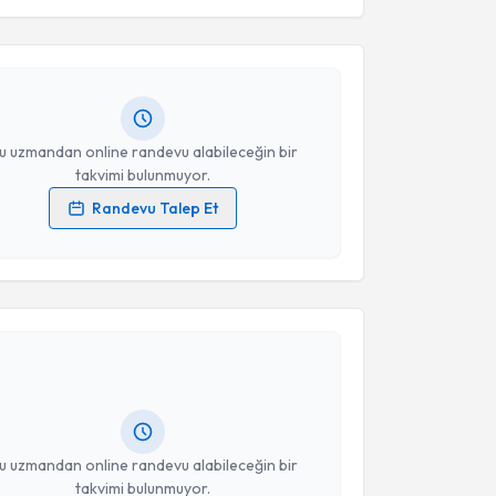
Ali Yılmaz
için randevu takvimi talebi oluşturun. Size
Takvim Talebini Gönder
 randevu almanız için bir takvim hazırlandığında e-
lgilendireceğiz.
resiniz
u uzmandan online randevu alabileceğin bir
takvimi bulunmuyor.
Randevu Talep Et
 verilerimin işlenmesine ilişkin
Aydınlatma Metni
'ni
 ve kişisel verilerimin belirtilen kapsamda
akvimi Talebi
esini kabul ediyorum.
Takvim Talebini Gönder
amer Tekin
için randevu takvimi talebi oluşturun. Size
 randevu almanız için bir takvim hazırlandığında e-
lgilendireceğiz.
resiniz
u uzmandan online randevu alabileceğin bir
takvimi bulunmuyor.