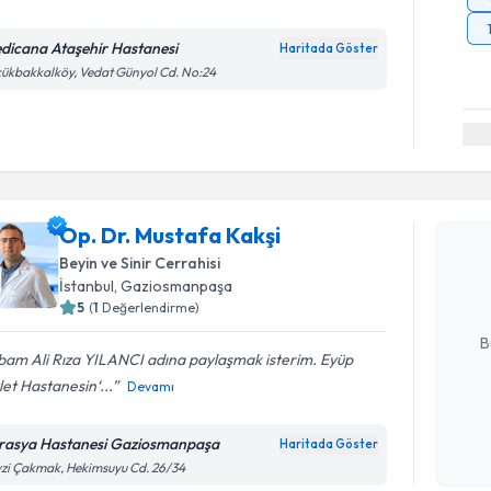
dicana Ataşehir Hastanesi
Haritada Göster
ükbakkalköy, Vedat Günyol Cd. No:24
Randevu T
Op. Dr. Mu
Op. Dr. Mustafa Kakşi
Size bu uzm
Beyin ve Sinir Cerrahisi
hazırlandığ
İstanbul
, Gaziosmanpaşa
5
(
1
Değerlendirme)
E-posta Ad
B
bam Ali Rıza YILANCI adına paylaşmak isterim. Eyüp
et Hastanesin‘...
Devamı
Kişisel
okudum
rasya Hastanesi Gaziosmanpaşa
Haritada Göster
Randevu T
işlenm
zi Çakmak, Hekimsuyu Cd. 26/34