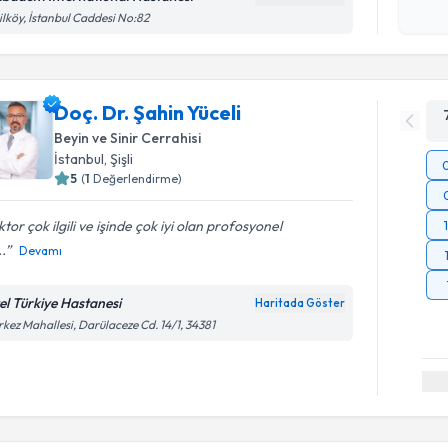
işlenm
ilköy, İstanbul Caddesi No:82
Doç. Dr. Şahin Yüceli
Beyin ve Sinir Cerrahisi
İstanbul
, Şişli
5
(
1
Değerlendirme)
tor çok ilgili ve işinde çok iyi olan profosyonel
..
Devamı
el Türkiye Hastanesi
Haritada Göster
kez Mahallesi, Darülaceze Cd. 14/1, 34381