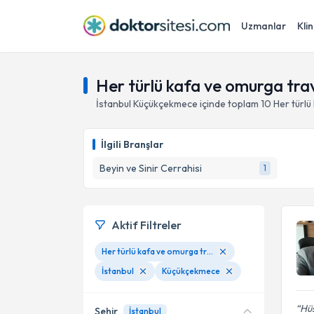
Uzmanlar
Klin
Her türlü kafa ve omurga tra
İstanbul
Küçükçekmece
içinde toplam
10
Her türlü
İlgili Branşlar
Beyin ve Sinir Cerrahisi
1
Aktif Filtreler
Her türlü kafa ve omurga travması cerrahisi
İstanbul
Küçükçekmece
Hü
Şehir
İstanbul