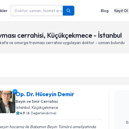
ikler
Blog
Kayıt Ol
vması cerrahisi, Küçükçekmece - İstanbul
 kafa ve omurga travması cerrahisi
uygulayan doktor - uzman bulundu
Randevu T
Op. Dr. H
Op. Dr. Hüseyin Demir
Size bu uzm
Beyin ve Sinir Cerrahisi
hazırlandığ
İstanbul
, Küçükçekmece
4.9
(
6
Değerlendirme)
E-posta Ad
B
seyin hocamız ile Babamın Beyin Tümörü ameliyatında