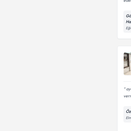
ede
Gö
Ha
Eği
ayd
verm
Öz
Elm