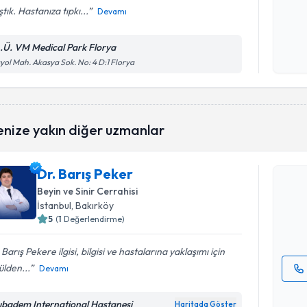
ştık. Hastanıza tıpkı...
Devamı
Kişisel
okudum
A.Ü. VM Medical Park Florya
işlenm
yol Mah. Akasya Sok. No: 4 D:1 Florya
Randevu T
enize yakın diğer uzmanlar
Dr. Barış 
Dr. Barış Peker
uzmandan ra
Beyin ve Sinir Cerrahisi
posta ile bi
İstanbul
, Bakırköy
5
(
1
Değerlendirme)
E-posta Ad
 Barış Pekere ilgisi, bilgisi ve hastalarına yaklaşımı için
lden...
Devamı
Kişisel
okudum
ıbadem International Hastanesi
Haritada Göster