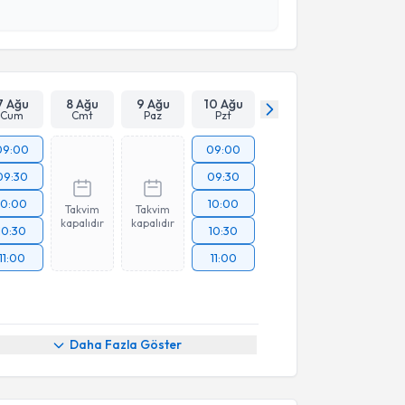
esini kabul ediyorum.
Takvim Talebini Gönder
7 Ağu
8 Ağu
9 Ağu
10 Ağu
Cum
Cmt
Paz
Pzt
09:00
09:00
09:30
09:30
10:00
10:00
Takvim
Takvim
kapalıdır
kapalıdır
10:30
10:30
11:00
11:00
Daha Fazla Göster