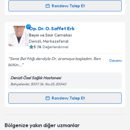
Randevu Talep Et
Randevu Takvimi Talebi
Op. Dr. Khassan Saıdazımov
için randevu takvimi
Op. Dr. O. Saffet Erk
talebi oluşturun. Size bu uzmandan randevu almanız
Beyin ve Sinir Cerrahisi
için bir takvim hazırlandığında e-posta ile
Denizli
, Merkezefendi
bilgilendireceğiz.
5
(
16
Değerlendirme)
E-posta Adresiniz
Sene Bel fıtığı derdiyle Dr. aramaya başladım. Ben
Devamı
bütün...
Denizli Özel Sağlık Hastanesi
Bahçelievler, 3007. Sk. No:23, 20040
Kişisel verilerimin işlenmesine ilişkin
Aydınlatma
Metni
'ni okudum ve kişisel verilerimin belirtilen
kapsamda işlenmesini kabul ediyorum.
Randevu Talep Et
Randevu Takvimi Talebi
Takvim Talebini Gönder
Op. Dr. O. Saffet Erk
için randevu takvimi talebi
Bölgenize yakın diğer uzmanlar
oluşturun. Size bu uzmandan randevu almanız için bir