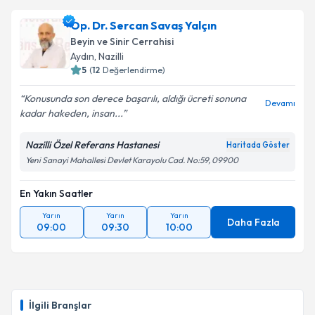
takvim hazırlandığında e-posta ile bilgilendireceğiz.
Op. Dr. Sercan Savaş Yalçın
E-posta Adresiniz
Beyin ve Sinir Cerrahisi
Aydın
, Nazilli
5
(
12
Değerlendirme)
Konusunda son derece başarılı, aldığı ücreti sonuna
Kişisel verilerimin işlenmesine ilişkin
Aydınlatma
Devamı
kadar hakeden, insan...
Metni
'ni okudum ve kişisel verilerimin belirtilen
kapsamda işlenmesini kabul ediyorum.
Nazilli Özel Referans Hastanesi
Haritada Göster
Yeni Sanayi Mahallesi Devlet Karayolu Cad. No:59, 09900
Takvim Talebini Gönder
En Yakın Saatler
Yarın
Yarın
Yarın
Daha Fazla
09:00
09:30
10:00
İlgili Branşlar