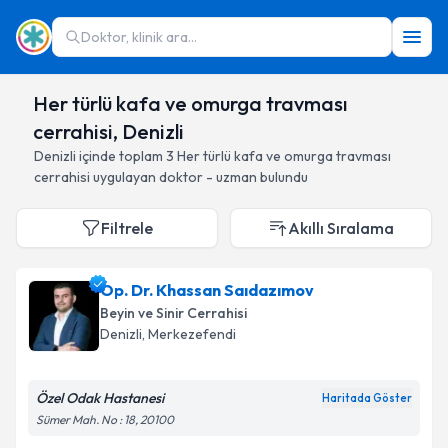
Doktor, klinik ara...
Her türlü kafa ve omurga travması
cerrahisi, Denizli
Denizli
içinde toplam
3
Her türlü kafa ve omurga travması
cerrahisi
uygulayan doktor - uzman bulundu
Filtrele
Akıllı Sıralama
Op. Dr. Khassan Saıdazımov
Beyin ve Sinir Cerrahisi
Denizli
, Merkezefendi
Özel Odak Hastanesi
Haritada Göster
Sümer Mah. No : 18, 20100