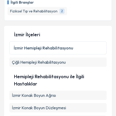
İlgili Branşlar
takvim hazırlandığında e-posta ile bilgilendireceğiz.
Fiziksel Tıp ve Rehabilitasyon
2
E-posta Adresiniz
İzmir İlçeleri
Kişisel verilerimin işlenmesine ilişkin
Aydınlatma
Metni
'ni okudum ve kişisel verilerimin belirtilen
İzmir
Hemipleji Rehabilitasyonu
kapsamda işlenmesini kabul ediyorum.
Çiğli
Hemipleji Rehabilitasyonu
Takvim Talebini Gönder
Hemipleji Rehabilitasyonu ile İlgili
Hastalıklar
İzmir Konak Boyun Ağrısı
İzmir Konak Boyun Düzleşmesi