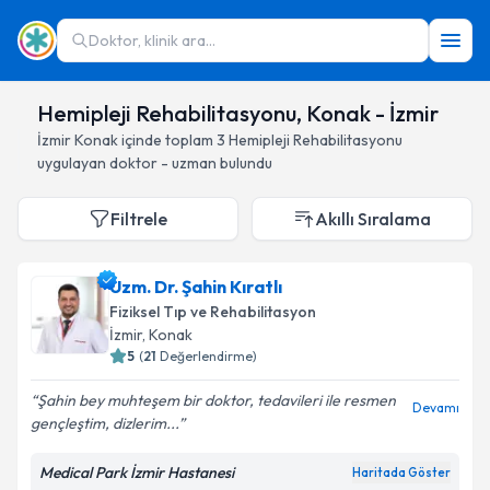
Doktor, klinik ara...
Hemipleji Rehabilitasyonu, Konak - İzmir
İzmir
Konak
içinde toplam
3
Hemipleji Rehabilitasyonu
uygulayan doktor - uzman bulundu
Filtrele
Akıllı Sıralama
Uzm. Dr. Şahin Kıratlı
Fiziksel Tıp ve Rehabilitasyon
İzmir
, Konak
5
(
21
Değerlendirme)
Şahin bey muhteşem bir doktor, tedavileri ile resmen
Devamı
gençleştim, dizlerim...
Medical Park İzmir Hastanesi
Haritada Göster