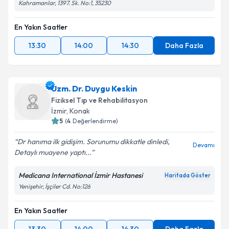
Kahramanlar, 1397. Sk. No:1, 35230
En Yakın Saatler
13:30
14:00
14:30
Daha Fazla
Uzm. Dr. Duygu Keskin
Fiziksel Tıp ve Rehabilitasyon
İzmir
, Konak
5
(
4
Değerlendirme)
Dr hanıma ilk gidişim. Sorunumu dikkatle dinledi,
Devamı
Detaylı muayene yaptı...
Medicana International İzmir Hastanesi
Haritada Göster
Yenişehir, İşçiler Cd. No:126
En Yakın Saatler