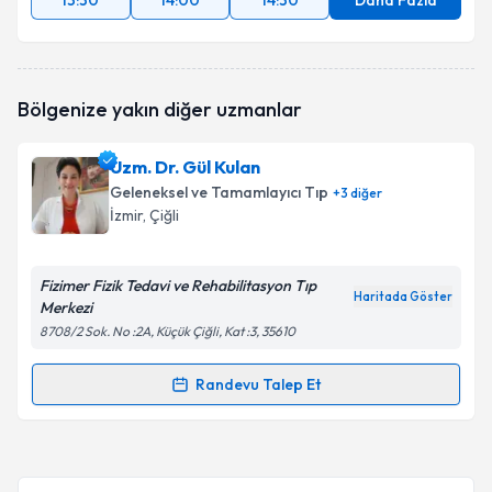
13:30
14:00
14:30
Daha Fazla
Bölgenize yakın diğer uzmanlar
Uzm. Dr. Gül Kulan
Geleneksel ve Tamamlayıcı Tıp
+
3
diğer
İzmir
, Çiğli
Fizimer Fizik Tedavi ve Rehabilitasyon Tıp
Haritada Göster
Merkezi
8708/2 Sok. No :2A, Küçük Çiğli, Kat :3, 35610
Randevu Talep Et
Randevu Takvimi Talebi
Uzm. Dr. Gül Kulan
için randevu takvimi talebi
oluşturun. Size bu uzmandan randevu almanız için bir