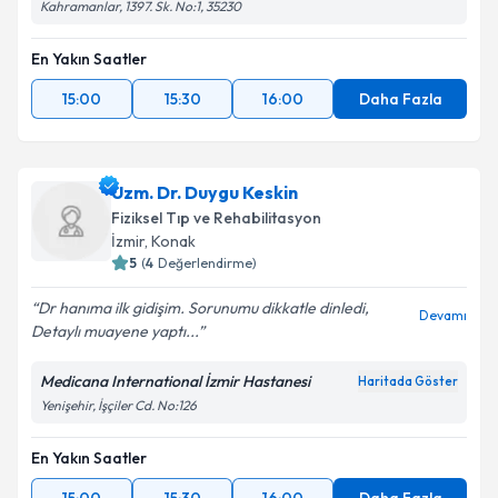
Kahramanlar, 1397. Sk. No:1, 35230
En Yakın Saatler
15:00
15:30
16:00
Daha Fazla
Uzm. Dr. Duygu Keskin
Fiziksel Tıp ve Rehabilitasyon
İzmir
, Konak
5
(
4
Değerlendirme)
Dr hanıma ilk gidişim. Sorunumu dikkatle dinledi,
Devamı
Detaylı muayene yaptı...
Medicana International İzmir Hastanesi
Haritada Göster
Yenişehir, İşçiler Cd. No:126
En Yakın Saatler