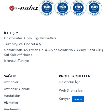
İLETİŞİM
Doktorsitesi Com Bilgi Hizmetleri
Teknoloji ve Ticaret A.Ş.
Maslak Mah. Ahi Evran Cd. A.O.S 55 Sokak No:2 Aksoy Plaza Giriş
Kat Kolektif House
İstanbul, Türkiye
SAĞLIK
PROFESYONELLER
Uzmanlar
Doktorlar İçin
Uzmanlık Alanları
Web Siteniz İçin
Hastalıklar
Kariyer
İşe Alım
Hizmetler
Hastaneler