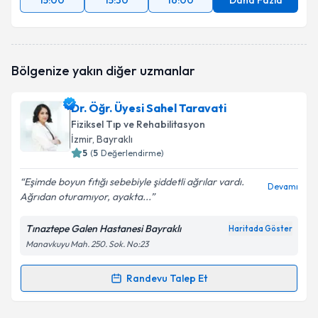
15:00
15:30
16:00
Daha Fazla
Bölgenize yakın diğer uzmanlar
Dr. Öğr. Üyesi Sahel Taravati
Fiziksel Tıp ve Rehabilitasyon
İzmir
, Bayraklı
5
(
5
Değerlendirme)
Eşimde boyun fıtığı sebebiyle şiddetli ağrılar vardı.
Devamı
Ağrıdan oturamıyor, ayakta...
Tınaztepe Galen Hastanesi Bayraklı
Haritada Göster
Manavkuyu Mah. 250. Sok. No:23
Randevu Talep Et
Randevu Takvimi Talebi