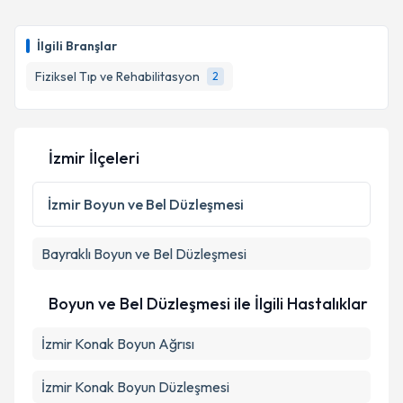
Dr. Öğr. Üyesi Sahel Taravati
için randevu takvimi
talebi oluşturun. Size bu uzmandan randevu almanız
İlgili Branşlar
için bir takvim hazırlandığında e-posta ile
bilgilendireceğiz.
Fiziksel Tıp ve Rehabilitasyon
2
E-posta Adresiniz
İzmir İlçeleri
Kişisel verilerimin işlenmesine ilişkin
Aydınlatma
İzmir
Boyun ve Bel Düzleşmesi
Metni
'ni okudum ve kişisel verilerimin belirtilen
kapsamda işlenmesini kabul ediyorum.
Bayraklı
Boyun ve Bel Düzleşmesi
Takvim Talebini Gönder
Boyun ve Bel Düzleşmesi ile İlgili Hastalıklar
İzmir Konak Boyun Ağrısı
İzmir Konak Boyun Düzleşmesi