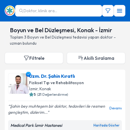
Doktor, klinik ara...
Boyun ve Bel Düzleşmesi, Konak - İzmir
Toplam
3
Boyun ve Bel Düzleşmesi
tedavisi yapan doktor -
uzman bulundu
Filtrele
Akıllı Sıralama
Uzm. Dr. Şahin Kıratlı
Fiziksel Tıp ve Rehabilitasyon
İzmir
, Konak
5
(
21
Değerlendirme)
Şahin bey muhteşem bir doktor, tedavileri ile resmen
Devamı
gençleştim, dizlerim...
Medical Park İzmir Hastanesi
Haritada Göster