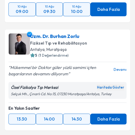
10 Ağu
10 Ağu
10 Ağu
Daha Fazla
09:00
09:30
10:00
Uzm. Dr. Burhan Zorlu
Fiziksel Tıp ve Rehabilitasyon
Antalya
, Muratpaşa
5
(
1
Değerlendirme)
Mükemmel bir Doktor güler yüzlü samimi içten
Devamı
başarılarının devamını diliyorum
Özel Fizikalya Tıp Merkezi
Haritada Göster
Selçuk Mh., Çınarlı Cd. No:15, 07230 Muratpaşa/Antalya, Turkey
En Yakın Saatler
13:30
14:00
14:30
Daha Fazla