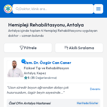
Doktor, klinik ara...
Hemipleji Rehabilitasyonu, Antalya
Antalya
içinde toplam
4
Hemipleji Rehabilitasyonu
uygulayan
doktor - uzman bulundu
Filtrele
Akıllı Sıralama
Uzm. Dr. Özgür Can Caner
Fiziksel Tıp ve Rehabilitasyon
Antalya
, Kepez
5
(
35
Değerlendirme)
Uzun süredir boyun ağrısından dolayı çok
Devamı
huzursuzdum, özgür beyin sayesinde...
Özel Ofm Antalya Hastanesi
Haritada Göster