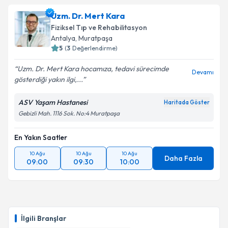
Uzm. Dr. Mert Kara
Fiziksel Tıp ve Rehabilitasyon
Antalya
, Muratpaşa
5
(
3
Değerlendirme)
Uzm. Dr. Mert Kara hocamıza, tedavi sürecimde
Devamı
gösterdiği yakın ilgi,...
ASV Yaşam Hastanesi
Haritada Göster
Gebizli Mah. 1116 Sok. No:4 Muratpaşa
En Yakın Saatler
10 Ağu
10 Ağu
10 Ağu
Daha Fazla
09:00
09:30
10:00
İlgili Branşlar