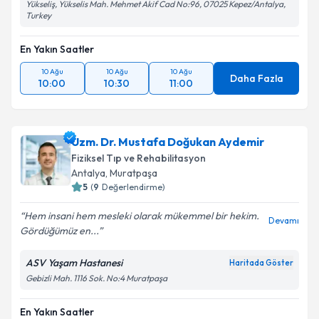
Yükseliş, Yükselis Mah. Mehmet Akif Cad No:96, 07025 Kepez/Antalya,
Turkey
En Yakın Saatler
10 Ağu
10 Ağu
10 Ağu
Daha Fazla
10:00
10:30
11:00
Uzm. Dr. Mustafa Doğukan Aydemir
Fiziksel Tıp ve Rehabilitasyon
Antalya
, Muratpaşa
5
(
9
Değerlendirme)
Hem insani hem mesleki olarak mükemmel bir hekim.
Devamı
Gördüğümüz en...
ASV Yaşam Hastanesi
Haritada Göster
Gebizli Mah. 1116 Sok. No:4 Muratpaşa
En Yakın Saatler